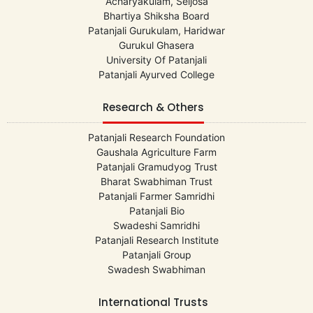
Acharyakulam, Seijosa
Bhartiya Shiksha Board
Patanjali Gurukulam, Haridwar
Gurukul Ghasera
University Of Patanjali
Patanjali Ayurved College
Research & Others
Patanjali Research Foundation
Gaushala Agriculture Farm
Patanjali Gramudyog Trust
Bharat Swabhiman Trust
Patanjali Farmer Samridhi
Patanjali Bio
Swadeshi Samridhi
Patanjali Research Institute
Patanjali Group
Swadesh Swabhiman
International Trusts