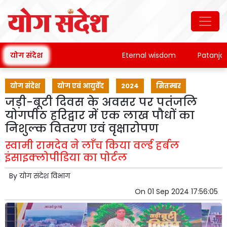
योग संदेश
Eternal wisdom
Patanjali's 
योग संदेश
योग एवं आयुर्वेद
2024
सितम्बर
जड़ी-बूटी दिवस के अवसर पर पतंजलि
योगपीठ हरिद्वार में एक लाख पौधों का
निशुल्क वितरण एवं वृक्षारोपण
स्वामी रामदेव ने लाँच किया वर्ल्ड हर्बल
इंसाइक्लोपीडिया का पोर्टल
By
योग संदेश विभाग
On
01 Sep 2024 17:56:05