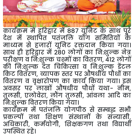
कार्यक्रम में हरिद्वार में 887 यूनिट के साथ पूरे
देश में स्थापित पतंजलि योग समितियों के
माध्यम से हजारों यूनिट रक्तदान किया गया।
साथ ही हरिद्वार में 280 लोगों का नि:शुल्क नेत्र
परीक्षण व नि:शुल्क चश्मों का वितरण, 412 लोगों
की नि:शुल्क दंत चिकित्सा व नि:शुल्क डेंटल
किट वितरण, व्यापक स्तर पर औषधीय पौधों का
वितरण व वृक्षारोपण का कार्य किया गया। इस
अवसर पर लाखों औषधीय पौधों यथा- नीम,
तुलसी, एलोवेरा, लौंग तुलसी, आंवला आदि का
नि:शुल्क वितरण किया गया।
कार्यक्रम में पतंजलि योगपीठ से सम्बद्ध सभी
प्रकल्पों तथा शिक्षण संस्थानों के संन्यासी,
अधिकारी, कर्मयोगी, शिक्षकगण तथा विद्यार्थी
उपस्थित रहे।