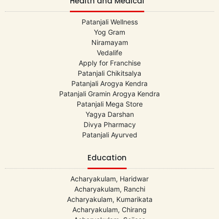
Health and Medical
Patanjali Wellness
Yog Gram
Niramayam
Vedalife
Apply for Franchise
Patanjali Chikitsalya
Patanjali Arogya Kendra
Patanjali Gramin Arogya Kendra
Patanjali Mega Store
Yagya Darshan
Divya Pharmacy
Patanjali Ayurved
Education
Acharyakulam, Haridwar
Acharyakulam, Ranchi
Acharyakulam, Kumarikata
Acharyakulam, Chirang