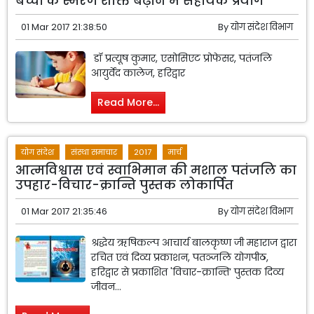
बच्चों के स्मरण शक्ति बढ़ाने में सहायक प्रयोग
01 Mar 2017 21:38:50
By
योग संदेश विभाग
डॉ प्रत्यूष कुमार, एसोसिएट प्रोफेसर, पतंजलि
आयुर्वेद कालेज, हरिद्वार
Read More...
योग संदेश
संस्था समाचार
2017
मार्च
आत्मविश्वास एवं स्वाभिमान की मशाल पतंजलि का
उपहार-विचार-क्रान्ति पुस्तक लोकार्पित
01 Mar 2017 21:35:46
By
योग संदेश विभाग
श्रद्धेय ऋषिकल्प आचार्य बालकृष्ण जी महाराज द्वारा
रचित एवं दिव्य प्रकाशन, पतञ्जलि योगपीठ,
हरिद्वार से प्रकाशित 'विचार-क्रान्ति’ पुस्तक दिव्य
जीवन...