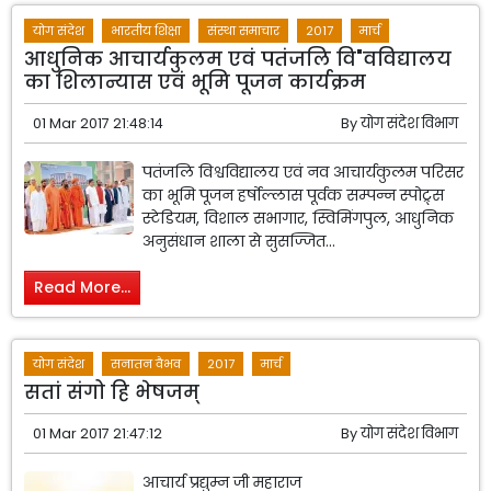
योग संदेश
भारतीय शिक्षा
संस्था समाचार
2017
मार्च
आधुनिक आचार्यकुलम एवं पतंजलि वि"वविद्यालय
का शिलान्यास एवं भूमि पूजन कार्यक्रम
01 Mar 2017 21:48:14
By
योग संदेश विभाग
पतंजलि विश्वविद्यालय एवं नव आचार्यकुलम परिसर
का भूमि पूजन हर्षोल्लास पूर्वक सम्पन्न स्पोट्र्स
स्टेडियम, विशाल सभागार, स्विमिंगपुल, आधुनिक
अनुसंधान शाला से सुसज्जित...
Read More...
योग संदेश
सनातन वैभव
2017
मार्च
सतां संगो हि भेषजम्
01 Mar 2017 21:47:12
By
योग संदेश विभाग
आचार्य प्रद्युम्न जी महाराज