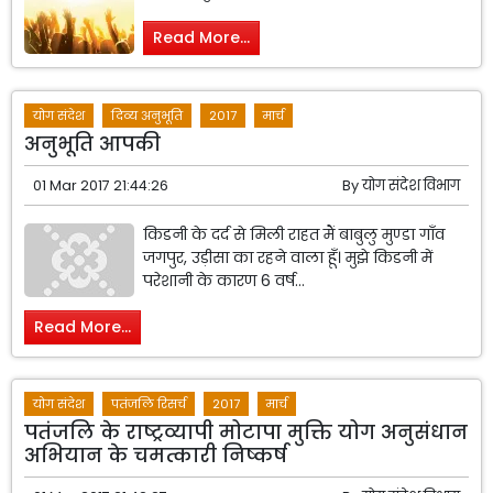
Read More...
योग संदेश
दिव्य अनुभूति
2017
मार्च
अनुभूति आपकी
01 Mar 2017 21:44:26
By
योग संदेश विभाग
किडनी के दर्द से मिली राहत मैं बाबुलु मुण्डा गाँव
जगपुर, उड़ीसा का रहने वाला हूँ। मुझे किडनी में
परेशानी के कारण 6 वर्ष...
Read More...
योग संदेश
पतंजलि रिसर्च
2017
मार्च
पतंजलि के राष्ट्रव्यापी मोटापा मुक्ति योग अनुसंधान
अभियान के चमत्कारी निष्कर्ष