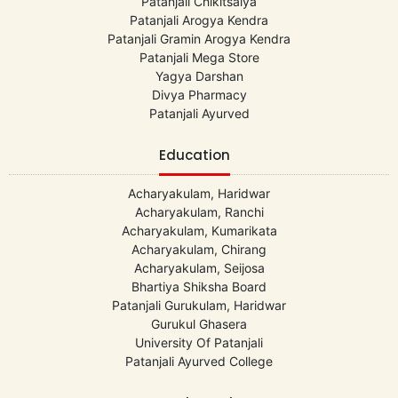
Patanjali Chikitsalya
Patanjali Arogya Kendra
Patanjali Gramin Arogya Kendra
Patanjali Mega Store
Yagya Darshan
Divya Pharmacy
Patanjali Ayurved
Education
Acharyakulam, Haridwar
Acharyakulam, Ranchi
Acharyakulam, Kumarikata
Acharyakulam, Chirang
Acharyakulam, Seijosa
Bhartiya Shiksha Board
Patanjali Gurukulam, Haridwar
Gurukul Ghasera
University Of Patanjali
Patanjali Ayurved College