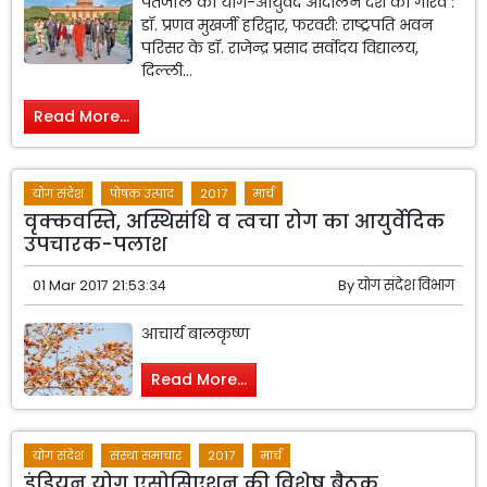
पतंजलि का योग-आयुर्वेद आंदोलन देश का गौरव :
डॉ. प्रणव मुखर्जी हरिद्वार, फरवरी: राष्ट्रपति भवन
परिसर के डॉ. राजेन्द्र प्रसाद सर्वोदय विद्यालय,
दिल्ली...
Read More...
योग संदेश
पोषक उत्पाद
2017
मार्च
वृक्कवस्ति, अस्थिसंधि व त्वचा रोग का आयुर्वेदिक
उपचारक-पलाश
01 Mar 2017 21:53:34
By
योग संदेश विभाग
आचार्य बालकृष्ण
Read More...
योग संदेश
संस्था समाचार
2017
मार्च
इंडियन योग एसोसिएशन की विशेष बैठक