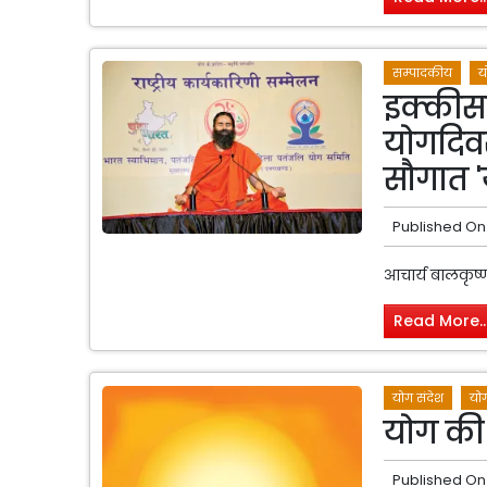
सम्पादकीय
य
इक्कीसवी
योगदिवस
सौगात '
Published On
आचार्य बालकृष्
Read More..
योग संदेश
योग
योग की 
Published On