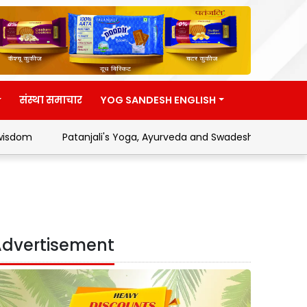
संस्था समाचार
YOG SANDESH ENGLISH
Patanjali's Yoga, Ayurveda and Swadeshi Movement
Addre
dvertisement