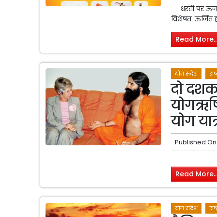
धरती पर ऊर्जा के
विशेषत: ऊर्जित ह
Read More..
योग संदेश
राष्
दो दशक 
योगऋषि 
योग यात्
Published On
Read More..
योग संदेश
राष