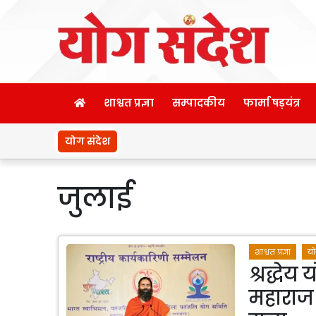
शाश्वत प्रज्ञा
सम्पादकीय
फार्मा षड़यंत्र
योग संदेश
जुलाई
शाश्वत प्रज्ञा
यो
श्रद्धे
महाराज क