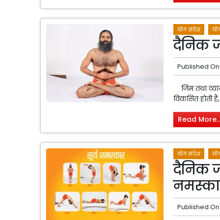
योग संदेश
योग
दैनिक ज
Published On
जिम तथा व्याया
विकसित होती हैं
Read More..
योग संदेश
योग
दैनिक जी
नमस्कार
Published On