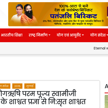
भारतीय शिक्षा
राष्ट्र निर्माण
योग एवं आयुर्वेद
योग संदेश
Eternal wisdom
A
ग संदेश
2015
जुलाई
य योगऋषि परम पूज्य स्वामीजी
े शाश्वत प्रज्ञा से नि:सृत शाश्वत