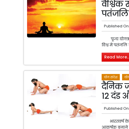
वैश्विक
पतंजलि 
Published On
पूज्य योगऋषि स्
विश्व में पतंजलि
Read More..
योग संदेश
योग
दैनिक ज
12 दंड 
Published On
भारतवर्ष के मनी
आकर्षक बनाने की