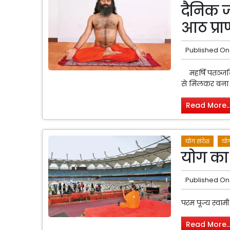
दैनिक ज
आठ प्र
Published On
महर्षि पतञ्जलि 
से मिलकर बना है
Read More..
योग संदेश
योग
योग का 
Published On
परम पूज्य स्वामी
Read More..