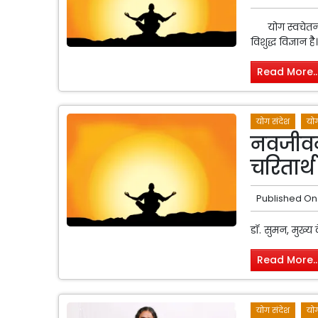
योग स्वचेतना, स
विशुद्ध विज्ञान है
Read More..
योग संदेश
योग
नवजीवन 
चरितार्थ
Published On
डॉ. सुमन, मुख्य
Read More..
योग संदेश
योग