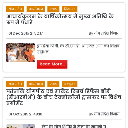
योग संदेश
कार्यशाला
2015
दिसम्बर
आचार्यकुलम के वार्षिकोत्सव में मुख्य अतिथि के
रूप में पधारे
01 Dec 2015 21:52:17
By
योग संदेश विभाग
इण्डिया टी.वी. के सी.एम.डी. श्री रजत शर्मा का विशेष
उद्बोधन
Read More...
योग संदेश
कार्यशाला
2015
अक्टूबर
पतंजलि योगपीठ एवं मार्केट रिसर्च डिफेंस बॉडी
(डीआरडीओ) के बीच टेक्नोलॉजी ट्रांसफर पर विशेष
एग्रीमेंट
01 Oct 2015 21:48:10
By
योग संदेश विभाग
लेह के योग शिविर में सेना के जवानों व