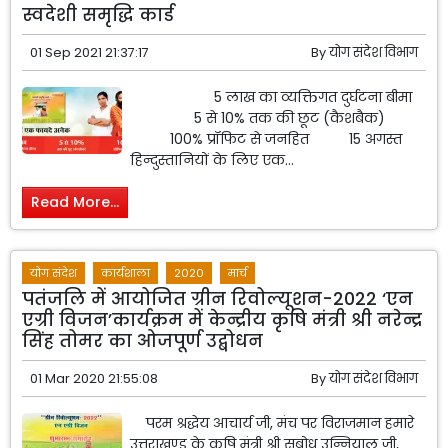
स्वदेशी समृद्धि कार्ड
01 Sep 2021 21:37:17
By
योग संदेश विभाग
5 लाख का व्यक्तिगत दुर्घटना बीमा
5 से 10% तक की छूट (कैशबैक)
100% प्रॉफिट से जनहित 15 अगस्त
हिन्दुस्तानियों के लिए एक...
Read More...
योग संदेश
कार्यशाला
2020
मार्च
पतंजलि में आयोजित ग्रीन रिवोल्यूशन-2022 ‘एन
एग्री विजन’कार्यक्रम में केन्द्रीय कृषि मंत्री श्री नरेन्द्र
सिंह तोमर का ओजपूर्ण उद्बोधन
01 Mar 2020 21:55:08
By
योग संदेश विभाग
परम श्रद्धेय आचार्य जी, मंच पर विराजमान हमारे
उत्तराखण्ड के कृषि मंत्री श्री सुबोध उन्नियाल जी,