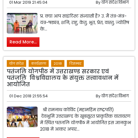
01 Mar 2019 21:45:04
By
योग संदेश विभाग
प्र. क्या आप साइंटिस्ट संन्यासी हैं? उ. मैं तंत्र-मंत्र-
यंत्र-षड्यंत्र, शनि, राहु, केतु, भूत, प्रेत, वास्तु, ज्योतिष
के...
Read More...
योग संदेश
कार्यशाला
2018
दिसम्बर
पतंजलि योगपीठ में उत्तराखण्ड सरकार एवं
पतंजलि विश्वविद्यालय के संयुक्त तत्त्वावधान में
आयोजित
01 Dec 2018 21:55:54
By
योग संदेश विभाग
श्री रामनाथ कोविंद (महामहिम राष्ट्रपति)
देवभूमि उत्तराखण्ड के खूबसूरत प्राकृतिक वातावरण
में स्थित पतंजलि योगपीठ में आयोजित इस ज्ञानकुंभ
2018 में आकर अपार...