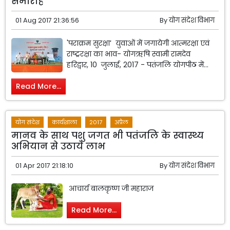
समारोह
01 Aug 2017 21:36:56
By
योग संदेश विभाग
'पराक्रम सुरक्षा’ युवाओं में जगायेगी आत्मरक्षा एवं
राष्ट्ररक्षा का भाव- योगऋषि स्वामी रामदेव
हरिद्वार, 10 जुलाई, 2017 - पतंजलि योगपीठ में...
Read More...
योग संदेश
कार्यशाला
2017
अप्रैल
मानव के साथ पशु जगत भी पतंजलि के स्वास्थ्य
अभियान से उठाये लाभ
01 Apr 2017 21:18:10
By
योग संदेश विभाग
आचार्य बालकृष्ण जी महाराज
Read More...