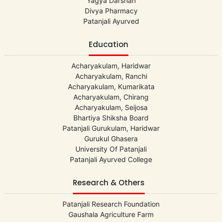
Yagya Darshan
Divya Pharmacy
Patanjali Ayurved
Education
Acharyakulam, Haridwar
Acharyakulam, Ranchi
Acharyakulam, Kumarikata
Acharyakulam, Chirang
Acharyakulam, Seijosa
Bhartiya Shiksha Board
Patanjali Gurukulam, Haridwar
Gurukul Ghasera
University Of Patanjali
Patanjali Ayurved College
Research & Others
Patanjali Research Foundation
Gaushala Agriculture Farm