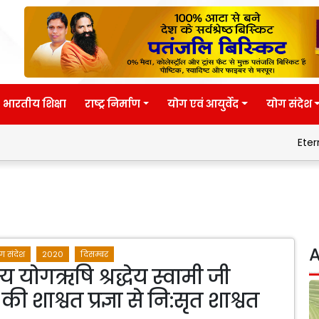
भारतीय शिक्षा
राष्ट्र निर्माण
योग एवं आयुर्वेद
योग संदेश
Eternal wisdom
A
ग संदेश
2020
दिसम्बर
्य योगऋषि श्रद्धेय स्वामी जी
ी शाश्वत प्रज्ञा से नि:सृत शाश्वत