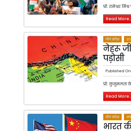
प्रो. रामेश्वर मिश
Read More..
योग संदेश
20
नेहरू ज
पड़ोसी
Published On
प्रो. कुसुमलता 
Read More..
योग संदेश
राष्
भारत की 