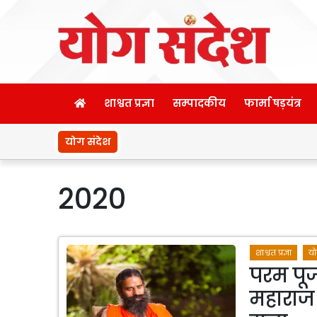
शाश्वत प्रज्ञा
सम्पादकीय
फार्मा षड़यंत्र
योग संदेश
2020
शाश्वत प्रज्ञा
यो
परम पूज
महाराज क