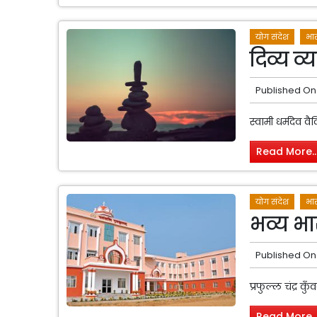
योग संदेश
भार
दिव्य व्य
Published On
स्वामी धर्मदेव व
Read More..
योग संदेश
भार
भव्य भा
Published On
प्रफुल्ल चंद्र कुँ
Read More..