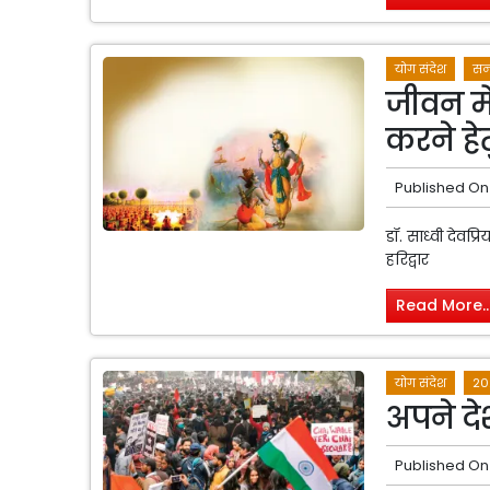
योग संदेश
सन
जीवन में
करने हे
Published On
डॉ. साध्वी देवप्
हरिद्वार
Read More..
योग संदेश
20
अपने दे
Published On