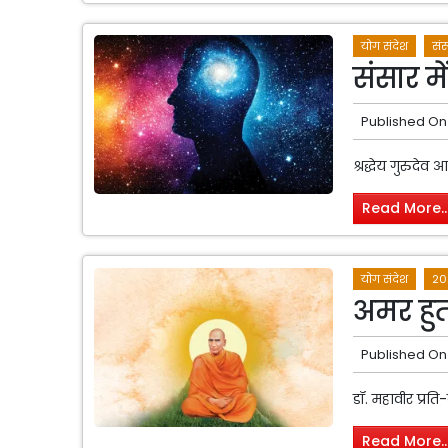
योग संदेश
संस
संसार में
Published On
श्रद्धेय गुरुदेव 
Read More..
योग संदेश
20
अमर हुता
Published On
डॉ. महावीर प्रति
Read More..