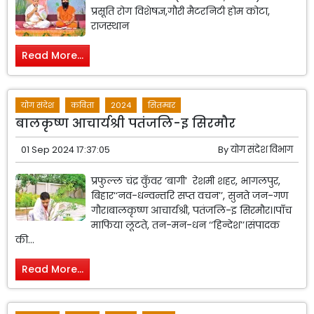
प्रसूति रोग विशेषज्ञ,गौरी मैटरनिटी होम कोटा,
राजस्थान
Read More...
योग संदेश
कविता
2024
सितम्बर
बालकृष्ण आचार्यश्री पतंजलि-इ सिरमौर
01 Sep 2024 17:37:05
By
योग संदेश विभाग
प्रफुल्ल चंद्र कुँवर ‘बागी’ रेशमी शहर, भागलपुर,
बिहार‘‘नव-धन्वन्तरि सप्त वचन’’, सुनते जन-गण
गौर।बालकृष्ण आचार्यश्री, पतंजलि-इ सिरमौर।।पाँच
माफिया लूटते, तन-मन-धन ‘‘हिन्देश’’।संपादक
की...
Read More...