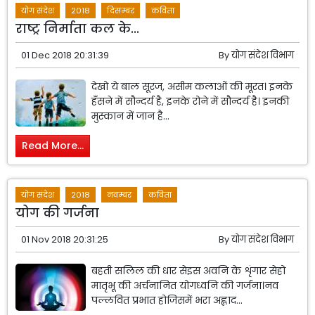
योग संदेश
2018
दिसम्बर
कविता
राष्ट्र निर्माता कल के...
01 Dec 2018 20:31:39
By
योग संदेश विभाग
देखो ये बाल सूरज, असीम कलाओं की मूरत। इनके
हँसने में सौन्दर्य है, इनके रोने में सौन्दर्य है। इनकी
मुस्कान में जान है...
Read More...
योग संदेश
2018
नवम्बर
कविता
योग की गर्जना
01 Nov 2018 20:31:25
By
योग संदेश विभाग
बहती सलिल की धार सेइस अवनि के शृंगार सेहो
मातृभू की अर्चनानित योगध्वनि की गर्जना।नव
पल्लवित प्रभात होजिसमें भरा अह्लाद...