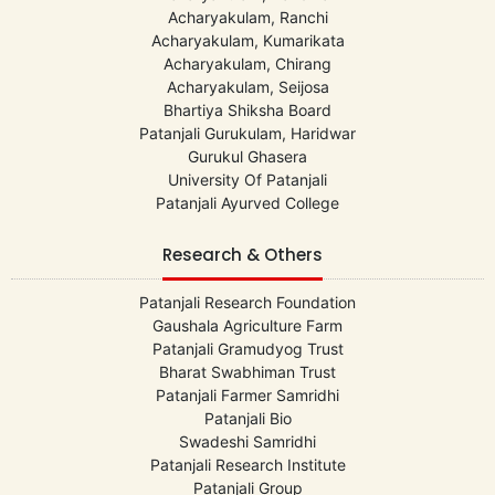
Acharyakulam, Ranchi
Acharyakulam, Kumarikata
Acharyakulam, Chirang
Acharyakulam, Seijosa
Bhartiya Shiksha Board
Patanjali Gurukulam, Haridwar
Gurukul Ghasera
University Of Patanjali
Patanjali Ayurved College
Research & Others
Patanjali Research Foundation
Gaushala Agriculture Farm
Patanjali Gramudyog Trust
Bharat Swabhiman Trust
Patanjali Farmer Samridhi
Patanjali Bio
Swadeshi Samridhi
Patanjali Research Institute
Patanjali Group