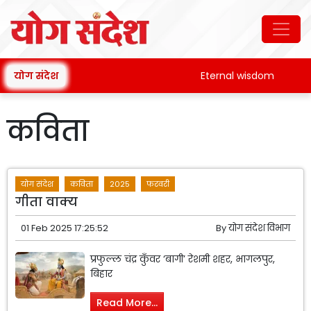
योग संदेश
Eternal wisdom
Pata
कविता
योग संदेश
कविता
2025
फरवरी
गीता वाक्य
01 Feb 2025 17:25:52
By
योग संदेश विभाग
प्रफुल्ल चंद्र कुँवर ‘बागी’ रेशमी शहर, भागलपुर,
बिहार
Read More...