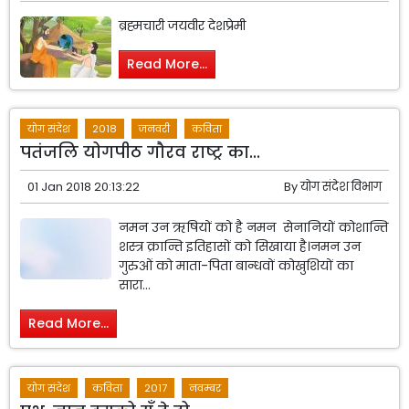
ब्रह्मचारी जयवीर देशप्रेमी
Read More...
योग संदेश
2018
जनवरी
कविता
पतंजलि योगपीठ गौरव राष्ट्र का...
01 Jan 2018 20:13:22
By
योग संदेश विभाग
नमन उन ऋषियों को है नमन सेनानियों कोशान्ति
शस्त्र क्रान्ति इतिहासों को सिखाया है।नमन उन
गुरुओं को माता-पिता बान्धवों कोखुशियों का
सारा...
Read More...
योग संदेश
कविता
2017
नवम्बर