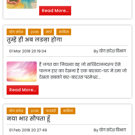
Read More...
योग संदेश
2018
मार्च
कविता
तुम्हें ही अब लडऩा होगा
01 Mar 2018 20:19:04
By
योग संदेश विभाग
है जगत का नियन्ता वह जो सच्चिदानन्दरूप ऐसे
पालन हार का देखना है एक बार।घट-घट में रमा जो
देखता सबको बार-बारउस परमेश्वर...
Read More...
योग संदेश
2018
फरवरी
कविता
नया भार सौपता हूँ
01 Feb 2018 20:27:49
By
योग संदेश विभाग