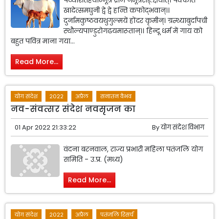
पथ्याशतहयान्मूत्र द्रोणे नमूत्रसड्.क्षयात्। पक्कात
खादेत्समघुनी द्वे द्वे हन्ति कफोद्भवान्।।
दुर्नामकुष्ठवयथुगुल्मयें होंदर कृमीन्। ग्रन्थ्याबुर्दापची
स्थौल्यपाण्डुरोगढयमारूतान्।। हिन्दू धर्म में गाय को
बहुत पवित्र माना गया...
Read More...
योग संदेश
2022
अप्रैल
सनातन वैभव
नव-संवत्सर संदेश नवसृजन का
01 Apr 2022 21:33:22
By
योग संदेश विभाग
वंदना बरनवाल, राज्य प्रभारी महिला पतंजलि योग
समिति - उ.प्र. (मध्य)
Read More...
योग संदेश
2022
अप्रैल
पतंजलि रिसर्च