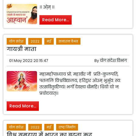
।। ओ्म् ।।
Read More...
योग संदेश
2022
मई
सनातन वैभव
गायत्री माता
01 May 2022 20:15:47
By
योग संदेश विभाग
महामहोपाध्याय प्रो. महावीर जी प्रति-कुलपति,
पतंजलि विश्वविद्यालय, हरिद्वार ओ३म् भूर्भुव: स्व:
तत्सवितुर्वरेण्यं। भर्गो देवस्य धीमहि। धियो यो न:
प्रचोदयात्।।
Read More...
योग संदेश
2022
मई
राष्ट्र निर्माण
विश्व समुदाय में भारत का बढ़ता कद