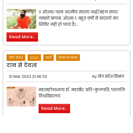
।। ओ३म्।। परम आत्मीय सदस्य भाई/बहन सादर
नमस्ते प्रणाम, ओ३म्! 1. बहुत वर्षों से सदस्यों का
शिविर नहीं हो पाया है।...
Read More...
योग संदेश
2022
मार्च
सनातन वैभव
दान से देवत्व
01 Mar 2022 21:46:33
By
योग संदेश विभाग
महामहोपाध्याय डॉ. महावीर, प्रति-कुलपति, पतंजलि
विश्वविद्यालय
Read More...
योग संदेश
2022
मार्च
राष्ट्र निर्माण