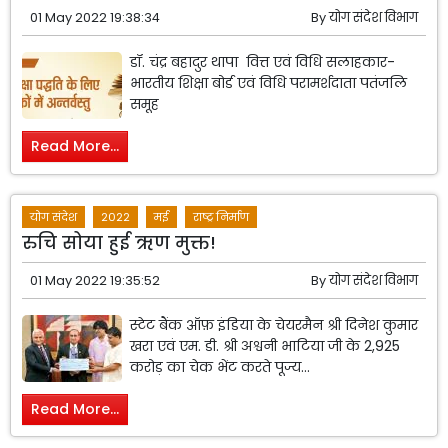
01 May 2022 19:38:34
By
योग संदेश विभाग
डॉ. चंद्र बहादुर थापा वित्त एवं विधि सलाहकार-
भारतीय शिक्षा बोर्ड एवं विधि परामर्शदाता पतंजलि
समूह
Read More...
योग संदेश
2022
मई
राष्ट्र निर्माण
रुचि सोया हुई ऋण मुक्त!
01 May 2022 19:35:52
By
योग संदेश विभाग
स्टेट बैंक ऑफ़ इंडिया के चेयरमैन श्री दिनेश कुमार
खरा एवं एम. डी. श्री अश्वनी भाटिया जी के 2,925
करोड़ का चेक भेंट करते पूज्य...
Read More...