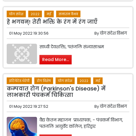
योग संदेश
2022
मई
सनातन वैभव
हे भगवन्! तेरी भक्ति के रंग में रंग जाएँ
01 May 2022 19:30:56
By
योग संदेश विभाग
साध्वी देवशक्ति, पतंजलि संन्यासाश्रम
Read More...
इंटिग्रेटेड थेरेपी
रोग विशेष
योग संदेश
2022
मई
कम्पवात रोग (Parkinson's Disease) में
लाभकारी पंचकर्म चिकित्सा
01 May 2022 19:27:52
By
योग संदेश विभाग
वैद्य केतन महाजन प्राध्यापक, - पंचकर्म विभाग,
पतंजलि आयुर्वेद कॉलेज, हरिद्वार