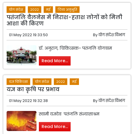
योग संदेश
2022
मई
दिव्य अनुभूति
पतंजलि वैलनेस में निराश-हताश लोगों को मिली
आशा की किरण
01 May 2022 19:33:50
By
योग संदेश विभाग
डॉ. अनुराग, चिकित्सक- पतंजलि योगग्राम
Read More...
यज्ञ चिकित्सा
योग संदेश
2022
मई
यज्ञ का कृषि पर प्रभाव
01 May 2022 19:32:38
By
योग संदेश विभाग
स्वामी यज्ञदेव पतंजलि संन्यासाश्रम
Read More...