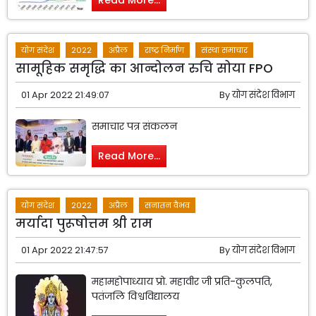
Read More...
योग संदेश
2022
अप्रैल
राष्ट्र निर्माण
संस्था समाचार
सामूहिक समृद्धि का आन्दोलन रुचि सोया FPO
01 Apr 2022 21:49:07
By
योग संदेश विभाग
समाचार पत्र संकलन
Read More...
योग संदेश
2022
अप्रैल
सनातन वैभव
मर्यादा पुरूषोत्तम श्री राम
01 Apr 2022 21:47:57
By
योग संदेश विभाग
महामहोपाध्याय प्रो. महावीर जी प्रति-कुलपति,
पतंजलि विश्वविद्यालय