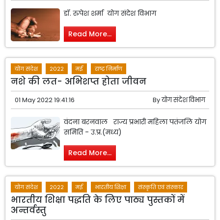
डॉ. रुपेश शर्मा योग संदेश विभाग
Read More...
योग संदेश
2022
मई
राष्ट्र निर्माण
नशे की लत- अभिशप्त होता जीवन
01 May 2022 19:41:16
By
योग संदेश विभाग
वंदना बरनवाल राज्य प्रभारी महिला पतंजलि योग
समिति - उ.प्र.(मध्य)
Read More...
योग संदेश
2022
मई
भारतीय शिक्षा
संस्कृति एवं संस्कार
भारतीय शिक्षा पद्धति के लिए पाठ्य पुस्तकों में
अन्तर्वस्तु