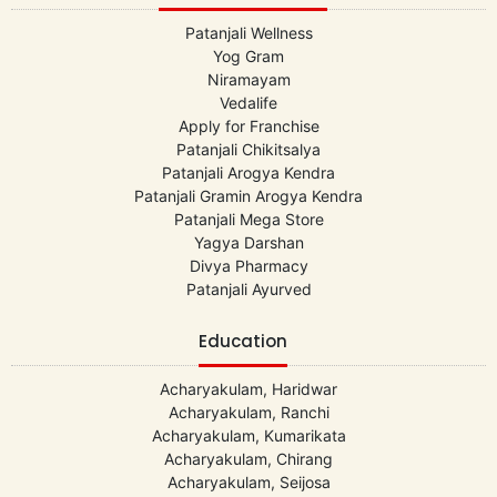
Patanjali Wellness
Yog Gram
Niramayam
Vedalife
Apply for Franchise
Patanjali Chikitsalya
Patanjali Arogya Kendra
Patanjali Gramin Arogya Kendra
Patanjali Mega Store
Yagya Darshan
Divya Pharmacy
Patanjali Ayurved
Education
Acharyakulam, Haridwar
Acharyakulam, Ranchi
Acharyakulam, Kumarikata
Acharyakulam, Chirang
Acharyakulam, Seijosa