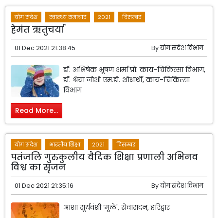
योग संदेश
स्वास्थ्य समाचार
2021
दिसम्बर
हेमंत ऋतुचर्या
01 Dec 2021 21:38:45
By
योग संदेश विभाग
डॉ. अभिषेक भूषण शर्मा प्रो. काय-चिकित्सा विभाग,
डॉ. श्रेया जोशी एम.डी. शोधार्थी, काय-चिकित्सा
विभाग
Read More...
योग संदेश
भारतीय शिक्षा
2021
दिसम्बर
पतंजलि गुरुकुलीय वैदिक शिक्षा प्रणाली अभिनव
विश्व का सृजन
01 Dec 2021 21:35:16
By
योग संदेश विभाग
आशा सूर्यवंशी ‘मूळे', सेवासदन, हरिद्वार