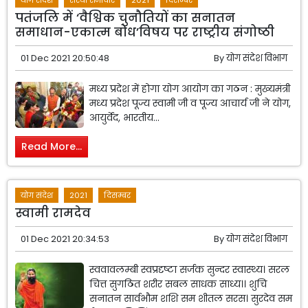
योग संदेश
संस्था समाचार
2021
दिसम्बर
पतंजलि में ‘वैश्विक चुनौतियों का सनातन
समाधान-एकात्म बोध’विषय पर राष्ट्रीय संगोष्ठी
01 Dec 2021 20:50:48
By
योग संदेश विभाग
मध्य प्रदेश में होगा योग आयोग का गठन : मुख्यमंत्री
मध्य प्रदेश पूज्य स्वामी जी व पूज्य आचार्य जी ने योग,
आयुर्वेद, भारतीय...
Read More...
योग संदेश
2021
दिसम्बर
स्वामी रामदेव
01 Dec 2021 20:34:53
By
योग संदेश विभाग
स्ववावलम्बी स्वप्रदृष्टा सर्जक सुन्दर स्वास्थ्य। सरल
चित्त सुगठित शरीर सबल साधक साध्य।। शुचि
सनातन सार्वभौम शशि सम शीतल सरस। सुरदेव सम