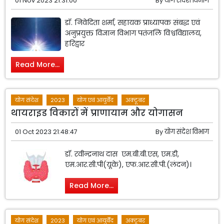
01 Nov 2023 21:31:00
By
योग संदेश विभाग
डॉ. निवेदिता शर्मा, सहायक प्राध्यापक संबद्ध एवं
अनुप्रयुक्त विज्ञान विभाग पतंजलि विश्वविद्यालय,
हरिद्वार
Read More...
योग संदेश
2023
योग एवं आयुर्वेद
अक्टूबर
थायराइड विकारों में प्राणायाम और योगासन
01 Oct 2023 21:48:47
By
योग संदेश विभाग
डॉ. रवीन्द्रनाथ दास एम.बी.बी.एस, एम.डी,
एम.आर.सी.पी(यूके), एफ.आर.सी.पी.(लंदन)।
Read More...
योग संदेश
2023
योग एवं आयुर्वेद
अक्टूबर