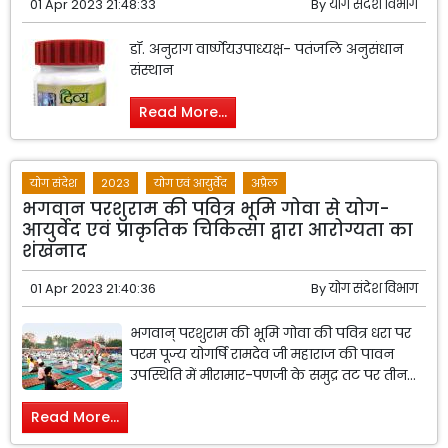
01 Apr 2023 21:48:33
By
योग संदेश विभाग
डॉ. अनुराग वार्ष्णेयउपाध्यक्ष- पतंजलि अनुसंधान
संस्थान
Read More...
योग संदेश
2023
योग एवं आयुर्वेद
अप्रैल
भगवान परशुराम की पवित्र भूमि गोवा से योग-
आयुर्वेद एवं प्राकृतिक चिकित्सा द्वारा आरोग्यता का
शंखनाद
01 Apr 2023 21:40:36
By
योग संदेश विभाग
भगवान् परशुराम की भूमि गोवा की पवित्र धरा पर
परम पूज्य योगर्षि रामदेव जी महाराज की पावन
उपस्थिति में मीरामार-पणजी के समुद्र तट पर तीन...
Read More...