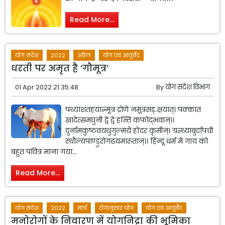
Read More...
योग संदेश
2022
अप्रैल
योग एवं आयुर्वेद
धरती पर अमृत है ‘गौमूत्र’
01 Apr 2022 21:35:48
By
योग संदेश विभाग
पथ्याशतहयान्मूत्र द्रोणे नमूत्रसड्.क्षयात्। पक्कात
खादेत्समघुनी द्वे द्वे हन्ति कफोद्भवान्।।
दुर्नामकुष्ठवयथुगुल्मयें होंदर कृमीन्। ग्रन्थ्याबुर्दापची
स्थौल्यपाण्डुरोगढयमारूतान्।। हिन्दू धर्म में गाय को
बहुत पवित्र माना गया...
Read More...
योग संदेश
2022
मार्च
रोगानुसार योग
योग एवं आयुर्वेद
मनोरोगों के निवारण में योगनिद्रा की भूमिका