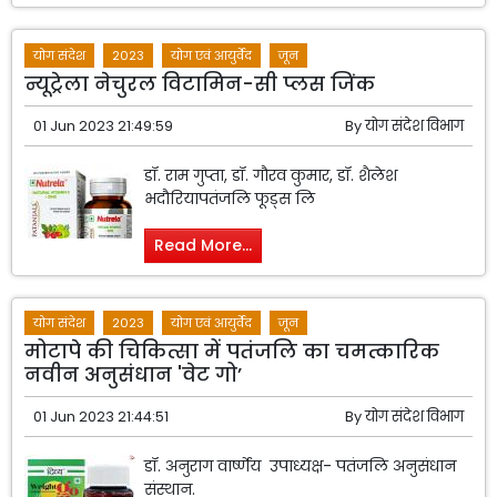
योग संदेश
2023
योग एवं आयुर्वेद
जून
न्यूट्रेला नेचुरल विटामिन-सी प्लस जिंक
01 Jun 2023 21:49:59
By
योग संदेश विभाग
डॉ. राम गुप्ता, डॉ. गौरव कुमार, डॉ. शैलेश
भदौरियापतंजलि फूड्स लि
Read More...
योग संदेश
2023
योग एवं आयुर्वेद
जून
मोटापे की चिकित्सा में पतंजलि का चमत्कारिक
नवीन अनुसंधान 'वेट गो’
01 Jun 2023 21:44:51
By
योग संदेश विभाग
डॉ. अनुराग वार्ष्णेय उपाध्यक्ष- पतंजलि अनुसंधान
संस्थान.