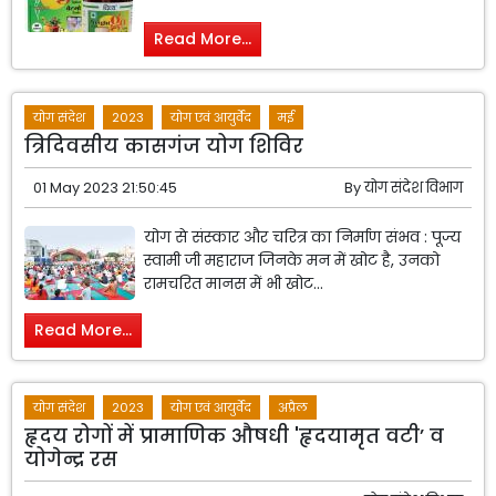
Read More...
योग संदेश
2023
योग एवं आयुर्वेद
मई
त्रिदिवसीय कासगंज योग शिविर
01 May 2023 21:50:45
By
योग संदेश विभाग
योग से संस्कार और चरित्र का निर्माण संभव : पूज्य
स्वामी जी महाराज जिनके मन में खोट है, उनको
रामचरित मानस में भी खोट...
Read More...
योग संदेश
2023
योग एवं आयुर्वेद
अप्रैल
हृदय रोगों में प्रामाणिक औषधी 'हृदयामृत वटी’ व
योगेन्द्र रस