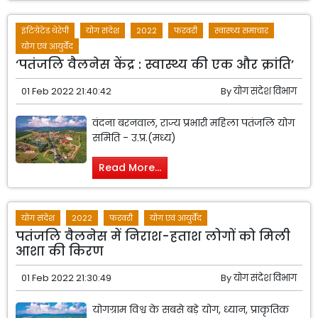
इंटिग्रेटेड थेरेपी
योग संदेश
2022
फरवरी
स्वास्थ्य समाचार
योग एवं आयुर्वेद
‘पतंजलि वैलनेस केंद्र : स्वास्थ्य की एक और क्रांति’
01 Feb 2022 21:40:42
By
योग संदेश विभाग
वंदना बरनवाल, राज्य प्रभारी महिला पतंजलि योग
समिति - उ.प्र.(मध्य)
Read More...
योग संदेश
2022
फरवरी
योग एवं आयुर्वेद
पतंजलि वैलनेस में निराश-हताश लोगों को मिली
आशा की किरण
01 Feb 2022 21:30:49
By
योग संदेश विभाग
योगग्राम विश्व के सबसे बड़े योग, ध्यान, प्राकृतिक