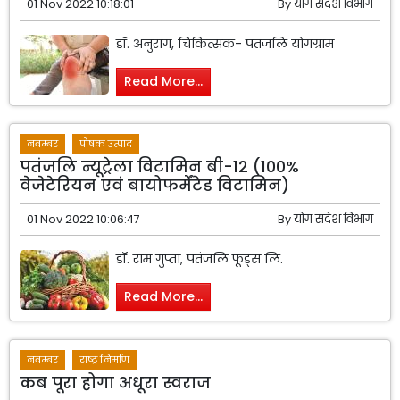
01 Nov 2022 10:18:01
By
योग संदेश विभाग
डॉ. अनुराग, चिकित्सक- पतंजलि योगग्राम
Read More...
नवम्बर
पोषक उत्पाद
पतंजलि न्यूट्रेला विटामिन बी-12 (100%
वेजेटेरियन एवं बायोफर्मेंटेड विटामिन)
01 Nov 2022 10:06:47
By
योग संदेश विभाग
डॉ. राम गुप्ता, पतंजलि फूड्स लि.
Read More...
नवम्बर
राष्ट्र निर्माण
कब पूरा होगा अधूरा स्वराज