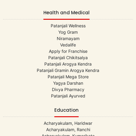
Health and Medical
Patanjali Wellness
Yog Gram
Niramayam
Vedalife
Apply for Franchise
Patanjali Chikitsalya
Patanjali Arogya Kendra
Patanjali Gramin Arogya Kendra
Patanjali Mega Store
Yagya Darshan
Divya Pharmacy
Patanjali Ayurved
Education
Acharyakulam, Haridwar
Acharyakulam, Ranchi
Acharyakulam, Kumarikata