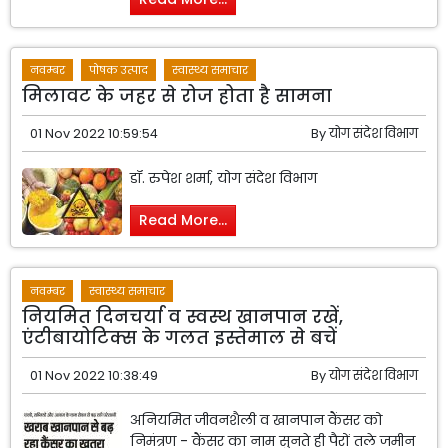
नवम्बर
पोषक उत्पाद
स्वास्थ्य समाचार
मिलावट के जहर से रोज होता है सामना
01 Nov 2022 10:59:54
By
योग संदेश विभाग
डॉ. रुपेश शर्मा, योग संदेश विभाग
Read More...
नवम्बर
स्वास्थ्य समाचार
नियमित दिनचर्या व स्वस्थ खानपान रखें,
एंटीबायोटिक्स के गलत इस्तेमाल से बचें
01 Nov 2022 10:38:49
By
योग संदेश विभाग
अनियमित जीवनशैली व खानपान कैंसर को
निमंत्रण - कैंसर का नाम सुनते ही पैरों तले जमीन