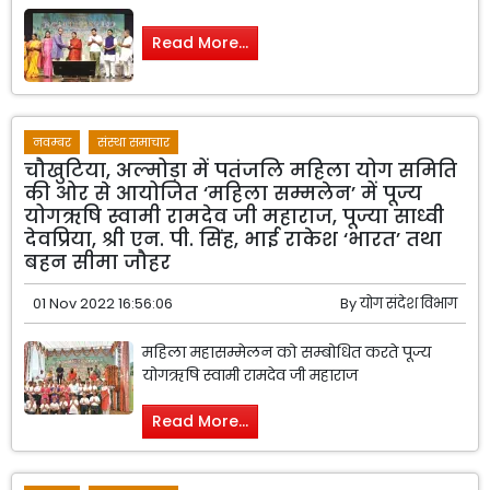
Read More...
नवम्बर
संस्था समाचार
चौखुटिया, अल्मोड़ा में पतंजलि महिला योग समिति
की ओर से आयोजित ‘महिला सम्मलेन’ में पूज्य
योगऋषि स्वामी रामदेव जी महाराज, पूज्या साध्वी
देवप्रिया, श्री एन. पी. सिंह, भाई राकेश ‘भारत’ तथा
बहन सीमा जौहर
01 Nov 2022 16:56:06
By
योग संदेश विभाग
महिला महासम्मेलन को सम्बोधित करते पूज्य
योगऋषि स्वामी रामदेव जी महाराज
Read More...