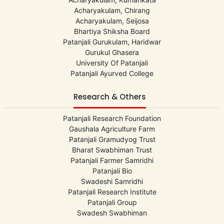
Acharyakulam, Chirang
Acharyakulam, Seijosa
Bhartiya Shiksha Board
Patanjali Gurukulam, Haridwar
Gurukul Ghasera
University Of Patanjali
Patanjali Ayurved College
Research & Others
Patanjali Research Foundation
Gaushala Agriculture Farm
Patanjali Gramudyog Trust
Bharat Swabhiman Trust
Patanjali Farmer Samridhi
Patanjali Bio
Swadeshi Samridhi
Patanjali Research Institute
Patanjali Group
Swadesh Swabhiman