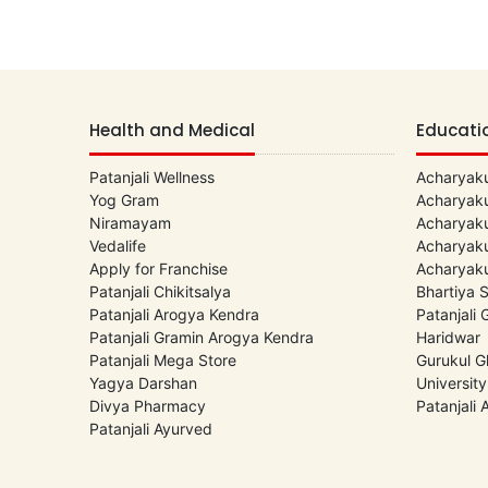
Health and Medical
Educati
Patanjali Wellness
Acharyaku
Yog Gram
Acharyaku
Niramayam
Acharyaku
Vedalife
Acharyaku
Apply for Franchise
Acharyaku
Patanjali Chikitsalya
Bhartiya 
Patanjali Arogya Kendra
Patanjali
Patanjali Gramin Arogya Kendra
Haridwar
Patanjali Mega Store
Gurukul G
Yagya Darshan
University
Divya Pharmacy
Patanjali
Patanjali Ayurved