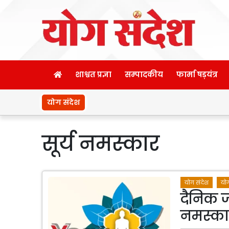
शाश्वत प्रज्ञा
सम्पादकीय
फार्मा षड़यंत्र
योग संदेश
सूर्य नमस्कार
योग संदेश
योग
दैनिक जी
नमस्कार