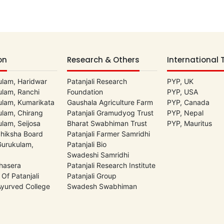
on
Research & Others
International 
lam, Haridwar
Patanjali Research
PYP, UK
lam, Ranchi
Foundation
PYP, USA
lam, Kumarikata
Gaushala Agriculture Farm
PYP, Canada
lam, Chirang
Patanjali Gramudyog Trust
PYP, Nepal
lam, Seijosa
Bharat Swabhiman Trust
PYP, Mauritus
Shiksha Board
Patanjali Farmer Samridhi
 Gurukulam,
Patanjali Bio
Swadeshi Samridhi
hasera
Patanjali Research Institute
 Of Patanjali
Patanjali Group
 Ayurved College
Swadesh Swabhiman