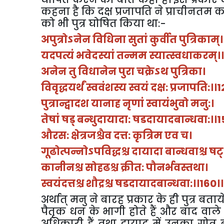
कहना
है
कि
दक्ष
प्रजापति
ने
प्राचीनतम
क
को
भी
पुत्र
घोषित
किया
था
:-
अपुत्रोऽनेन
विधिना
सुतां
कुर्वीत
पुत्रिकाम्।
यदपत्यं
भवेदस्यां
तन्मम
स्यात्स्वधाकरम्।।
अनेन
तु
विधानेन
पुरा
चक्रे
ऽ
थ
पुत्रिका।
विवृद्धयर्थं
स्ववंशस्य
स्वयं
दक्ष
:
प्रजापति
:
।।
1
पुत्रान्द्वादश
यानाह
नृणां
स्वायंभुवो
मनु
:
।
तेषां
षड्
बन्धुदायादा
:
षडदायादबान्धवा
:
।।
1
औरस
:
क्षेत्रजश्चैव
दत्त
:
कृत्रिम
एव
च।
गूढोत्पन्नोऽपविद्धश्च
दायादा
बान्धवाश्च
षट्
कानीनश्च
सोहढश्च
क्रीत
:
पौनर्भवस्तथा।
स्वयंदत्तश्च
शौद्रश्च
षडदायादबान्धवा
:
।।
160
।।
अर्थात्
मनु
ने
बारह
प्रकार
के
ही
पुत्र
बताय
पैतृक
धन
के
भागी
होते
हैं
और
बाद
वाले
अधिकारी
हैं
तथा
दायाद
में
उनका
गोत्र