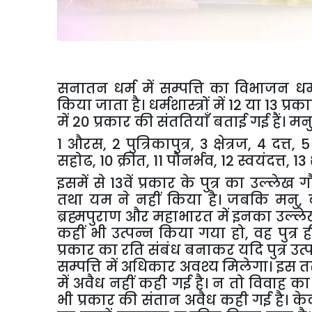
सनातन
धर्म
में
सम्पत्ति
का
विभाजन
धर्
किया
जाता
है।
धर्मशास्त्रों
में
12
या
13
प्रक
में
20
प्रकार
की
संततियाँ
बताई
गई
हैं।
मन
1
औरस
, 2
पुत्रिकापुत्र
, 3
क्षेत्रज
, 4
दत्त
, 
सहोढ
, 10
क्रीत
, 11
पौनर्भव
, 12
स्वयंदत्त
, 13
इसमें
से
13
वें
प्रकार
के
पुत्र
का
उल्लेख
ग
तथा
यम
ने
नहीं
किया
है।
जबकि
मनु
,
ब्रह्मपुराण
और
महाभारत
में
इनका
उल्ल
कहीं
भी
उत्पन्न
किया
गया
हो
,
वह
पुत्र
ह
प्रकार
का
रति
संबंध
बनाकर
यदि
पुत्र
उत्
सम्पत्ति
में
अधिकार
अवश्य
मिलेगा।
इस
त
में
अवैध
नहीं
कही
गई
है।
न
तो
विवाह
का
भी
प्रकार
की
संतान
अवैध
कही
गई
है।
के