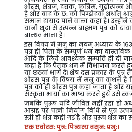
औरस
,
क्षेत्रज
,
दत्तक
,
कृत्रिम
,
गूढ़ोत्पन्न
औ
है
और
बाद
के
छ
:
को
पिण्डोदक
अर्थात्
श्राद
समान
दायाद
पाने
वाला
कहा
है।
उन्होंने
यानी
शूद्रा
से
उत्पन्न
ब्राह्मण
पुत्र
को
दाय
बान्धव
माना
है।
इस
विषय
में
मनु
का
नवम्
अध्याय
के
16
पुत्र
ही
पिता
के
सम्पूर्ण
धन
का
वास्तविक
आदि
के
लिये
आवश्यक
सम्पत्ति
ही
दी
जा
कहा
है
कि
पैतृक
धन
में
विभाजन
करते
हु
या
छठवां
भाग
दे।
शेष
दस
प्रकार
के
पुत्र
त
औरस
पुत्र
के
विषय
में
मनु
का
कथन
है
पुत्र
को
ही
औरस
पुत्र
कहा
जाता
है
और
य
संस्कृता
भार्या
का
भाष्य
करते
हुये
उसे
स्व
जबकि
पुरूष
यदि
जीवित
नहीं
रहा
हो
अथ
आग्रह
पर
पत्नी
नियोग
विधि
से
पुत्र
उत्पन
स्त्री
ही
क्षेत्र
कही
गई
है
और
पुरूष
क्षेत्र
का
स
एक
एवौरस
:
पुत्र
:
पित्र्यस्य
वसुन
:
प्रभु
:
।