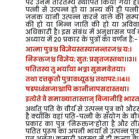
पर
उनमें
तारतम्य
स्थापित
किया
गया
है।
पत्नी
से
उत्पन्न
हो
या
अन्य
की
ही
पत्नी
जनक
यानी
उत्पन्न
करने
वाले
की
सम्पत
की
हो
या
भिन्न
जाति
की
हो
या
अविवा
अधिकारी
है।
इस
संबंध
में
अनुशासन
पर्व
अध्याय
में
20
प्रकार
के
पुत्रों
का
वर्णन
है
:-
आत्मा
पुत्रश्च
विज्ञेयस्तस्यानन्तरजश्च
य
:
।
निरूक्तजश्च
विज्ञेय
:
सुत
:
प्रसृतजस्तथा।।
3
।।
पतितस्य
तु
भर्याया
भत्र्रा
सुसमवेतया।
तथा
दत्तकृतौ
पुत्रावध्यूढश्च
तथापर
:
।।
4
।।
षडपध्वंसजाश्चापि
कानीनापसदास्तथा।
इत्येते
वै
समाख्यातास्तान्
विजानीहि
भारत
अर्थात्
पति
के
वीर्य
से
उत्पन्न
पुत्र
को
और
है
क्योंकि
वहां
पति
-
पत्नी
के
संयोग
के
बी
प्रकार
का
पुत्र
‘
निरूक्तज
’
होता
है
और
ती
पतित
पुरूष
का
अपनी
भार्या
से
उत्पन्न
पुत्र
पुत्र
अलग।
कुमारी
अवस्था
में
ही
कन्या
के