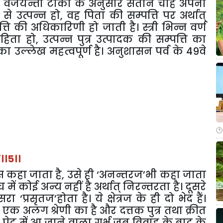
वैजयन्ती
टीका
के
अनुसार
संतान
चाहे
अपनी
से
उत्पन्न
हो
,
वह
पिता
की
सम्पत्ति
पर
अर्थात्
्ति
की
अधिकारिणी
हो
जाती
है।
स्त्री
भिन्न
वर्ण
हिता
हो
,
उत्पन्न
पुत्र
उत्पादक
की
सम्पत्ति
का
का
उल्लेख
महत्वपूर्ण
है।
अनुशासन
पर्व
के
49
वे
।।
5
।।
स
कहा
जाता
है
,
उसे
ही
‘
अनन्तरज
’
भी
कहा
जाता
च
में
कोई
अन्य
नहीं
है
अर्थात्
निरन्तरता
है।
दूसरे
सरा
‘
प्रसृतज
’
होता
है।
ये
क्षेत्रज
के
ही
दो
भेद
हैं।
एक
अलग
श्रेणी
का
है
और
दत्तक
पुत्र
तथा
क्रीत
पेट
में
आ
जाने
वाला
गर्भ
जब
विवाह
के
बाद
के