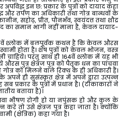
र
अपविद्ध
इन
छ
:
प्रकार
के
पुत्रों
को
दायाद
कहा
्ध
और
तर्पण
का
अधिकारी
तथा
गोत्र
बान्धवों
के
कानीन
,
सहोढ़
,
प्रीत
,
पौनर्भव
,
स्वयंदत्त
तथा
शौद्र
ाद
का
समान
भागी
नहीं
माना
है
,
केवल
दायाद
-
3
वें
श्लोक
में
बलपूर्वक
कथन
है
कि
केवल
औरस
स्वामी
होता
है।
शेष
पुत्रों
को
केवल
भोजन
,
वस्त्र
नी
चाहिये।
परंतु
साथ
ही
164
वें
श्लोक
में
यह
भी
ये
औरस
पुत्र
क्षेत्रज
पुत्र
को
पैतृक
धन
का
पांचवा
ो
गोत्र
को
मिलने
वाले
रिक्थ
के
ही
अधिकारी
हैं।
कि
अपने
ही
सुसंस्कृत
क्षेत्र
में
अपने
द्वारा
उत्पन्न
ह
सब
प्रकार
के
पुत्रों
में
प्रधान
है।
(
टीकाकारों
ने
जातीय
बताया
है
)
।
वा
भीषण
रोगी
हो
या
नपुंसक
हो
और
कुल
के
्न
करे
तो
उसे
क्षेत्रज
पुत्र
कहा
जाता
है।
क्योंकि
्वामी
(
क्षेत्रिक
)
कहा
गया
है।