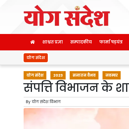
शाश्वत प्रज्ञा
सम्पादकीय
फार्मा षड़यंत्र
योग संदेश
योग संदेश
2023
सनातन वैभव
नवम्बर
संपत्ति विभाजन के शा
By
योग संदेश विभाग