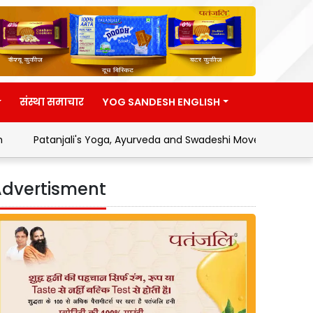
संस्था समाचार
YOG SANDESH ENGLISH
ali's Yoga, Ayurveda and Swadeshi Movement
Address by H
dvertisment