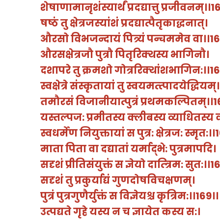
शेषाणामानृशंस्यार्थं
प्रदद्यात्तु
प्रजीवनम्।।
1
षष्ठं
तु
क्षेत्रजस्यांशं
प्रदद्यात्पैतृकाद्धनात्।
औरसो
विभजन्दायं
पित्र्यं
पन्चममेव
वा।।
1
औरसक्षेत्रजौ
पुत्रौ
पितृरिक्थस्य
भागिनौ।
दशापरे
तु
क्रमशो
गोत्ररिक्थांशभागिन
:
।।
1
स्वक्षेत्रे
संस्कृतायां
तु
स्वयमत्त्पादयेद्धियम्।
तमौरसं
विजानीयात्पुत्रं
प्रथमकल्पितम्।।
1
यस्तल्पज
:
प्रमीतस्य
क्लीबस्य
व्याधितस्य
स्वधर्मेण
नियुक्तायां
स
पुत्र
:
क्षेत्रज
:
स्मृत
:
।।
माता
पिता
वा
दद्यातां
यर्माद्भे
:
पुत्रमापदि।
सदृशं
प्रीतिसंयुक्तं
स
ज्ञेयो
दात्त्रिम
:
सुत
:
।।
1
सदृशं
तु
प्रकुर्याद्यं
गुणदोषविचक्षणम्।
पुत्रं
पुत्रगुणैर्युक्तं
स
विज्ञेयश्च
कृत्रिम
:
।।
169
।।
उत्पद्यते
गृहे
यस्य
न
च
ज्ञायेत
कस्य
स
:
।