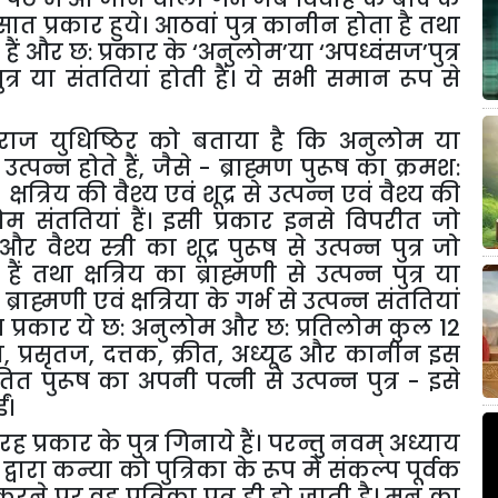
सात
प्रकार
हुये।
आठवां
पुत्र
कानीन
होता
है
तथा
हैं
और
छ
:
प्रकार
के
‘
अनुलोम
’
या
‘
अपध्वंसज
’
पुत्र
ुत्र
या
संततियां
होती
हैं।
ये
सभी
समान
रूप
से
मराज
युधिष्ठिर
को
बताया
है
कि
अनुलोम
या
उत्पन्न
होते
हैं
,
जैसे
-
ब्राह्मण
पुरूष
का
क्रमश
:
,
क्षत्रिय
की
वैश्य
एवं
शूद्र
से
उत्पन्न
एवं
वैश्य
की
ोम
संततियां
हैं।
इसी
प्रकार
इनसे
विपरीत
जो
और
वैश्य
स्त्री
का
शूद्र
पुरूष
से
उत्पन्न
पुत्र
जो
हैं
तथा
क्षत्रिय
का
ब्राह्मणी
से
उत्पन्न
पुत्र
या
ब्राह्मणी
एवं
क्षत्रिया
के
गर्भ
से
उत्पन्न
संततियां
स
प्रकार
ये
छ
:
अनुलोम
और
छ
:
प्रतिलोम
कुल
12
ज
,
प्रसृतज
,
दत्तक
,
क्रीत
,
अध्यूढ
और
कानीन
इस
तित
पुरूष
का
अपनी
पत्नी
से
उत्पन्न
पुत्र
-
इसे
ईं।
रह
प्रकार
के
पुत्र
गिनाये
हैं।
परन्तु
नवम्
अध्याय
द्वारा
कन्या
को
पुत्रिका
के
रूप
में
संकल्प
पूर्वक
करने
पर
वह
पुत्रिका
पुत्र
ही
हो
जाती
है।
मनु
का