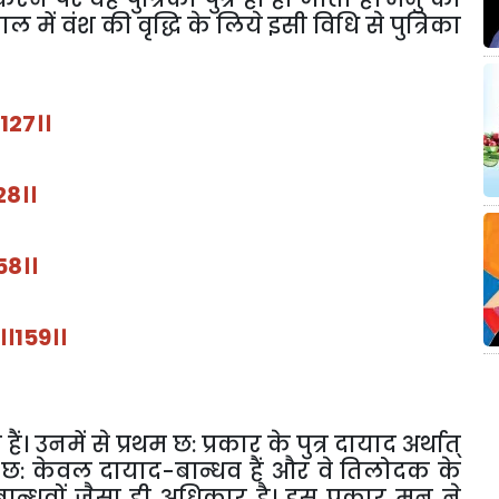
ाल
में
वंश
की
वृद्धि
के
लिये
इसी
विधि
से
पुत्रिका
127
।।
28
।।
58
।।
।।
159
।।
े
हैं।
उनमें
से
प्रथम
छ
:
प्रकार
के
पुत्र
दायाद
अर्थात्
छ
:
केवल
दायाद
-
बान्धव
हैं
और
वे
तिलोदक
के
बान्धवों
जैसा
ही
अधिकार
है।
इस
प्रकार
मनु
ने