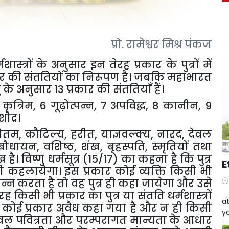
प्रो
.
रामेश्वर
मिश्र
पंकज
मशास्त्रों
के
अनुसार
इन
तेरह
प्रकार
के
पुत्रों
में
ार
की
संततियों
का
निरूपण
है।
जबकि
महाभारत
ु
के
अनुसार
13
प्रकार
की
संततियाँ
हैं।
5
कृत्रिम
, 6
गूढ़ोत्पन्न
, 7
अपविद्ध
, 8
कानीन
, 9
शौद्र।
ौतम
,
कौटिल्य
,
हरीत
,
याज्ञवल्क्य
,
नारद
,
देवल
बौधायन
,
वशिष्ठ
,
शंख
,
बृहस्पति
,
स्मृतियों
तथा
ेख
है।
विष्णु
धर्मसूत्र
(15/17)
का
कहना
है
कि
पुत्र
E
ी
कहलायेगा।
इस
प्रकार
कोई
व्यक्ति
किसी
भी
पन्न
करता
है
तो
वह
पुत्र
ही
कहा
जायेगा
और
उसे
W
रह
किसी
भी
प्रकार
का
पुत्र
या
संतति
धर्मशास्त्रों
at
कोई
प्रकार
अवैध
कहा
गया
है
और
न
ही
किसी
yo
वल
पवित्रता
और
परम्परागत
मान्यता
के
आधार