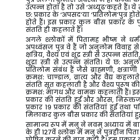
उत्पन्न
होता
है
तो
उसे
‘
अध्यूढ
’
कहते
हैं।
ये
छ
:
प्रकार
के
‘
अपसद
’
या
‘
प्रतिलोम
’
पुत्र
होते
होते
हैं।
इस
प्रकार
कुल
बीस
प्रकार
के
प
संतति
ही
कहलाते
हैं।
अगले
श्लोकों
में
पितामह
भीष्म
ने
धर्
अपध्वंसज
पुत्र
वे
हैं
जो
अनुलोम
विवाह
से
क्षत्रिय
,
वैश्य
एवं
शूद्र
स्त्री
से
उत्पन्न
संतति
शूद्रा
स्त्री
से
उत्पन्न
संतति।
ये
छ
:
अनुल
प्रतिलोम
संबंध
हैं
जैसे
ब्राह्मणी
,
क्षत्राणी
क्रमश
:
चाण्डाल
,
व्रात्य
और
वैद्य
कहलाते
संतति
सूत
कहलाती
है
और
वैश्य
पुरूष
की
क्रमश
:
मागध
और
वामक
कहलाती
हैं।
इ
प्रकार
की
संतति
हुईं
और
औरस
,
निरूक्त
प्रकार
19
प्रकार
की
संततियां
हुईं
तथा
प
मिलाकर
कुल
बीस
प्रकार
की
संततियां
हु
सामान्य
रूप
में
मनु
ने
नवम्
अध्याय
में
बा
के
ही
127
वें
श्लोक
में
मनु
ने
पुत्रहीन
पिता
घोषित
करने
की
बात
कही
है।
इस
प्रकार