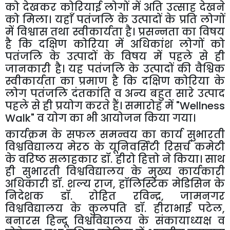
को
देखकर
कोरियाई
लोगों
में
अति
उत्साह
देखने
को
मिला।
यहाँ
पतंजलि
के
उत्पादों
के
प्रति
लोगों
में
विश्वास
तथा
स्वीकार्यता
है।
प्रसन्नता
का
विषय
है
कि
दक्षिण
कोरिया
में
अधिकांश
लोगों
को
पतंजलि
के
उत्पादों
के
विषय
में
पहले
से
ही
जानकारी
है।
यह
पतंजलि
के
उत्पादों
की
वैश्विक
स्वीकार्यता
का
प्रमाण
है
कि
दक्षिण
कोरिया
के
लोग
पतंजलि
दंतकांति
व
अन्य
बहुत
सारे
उत्पाद
पहले
से
ही
प्रयोग
करते
हैं।
समारोह
में
"Wellness
Walk"
व
योग
का
भी
आयोजन
किया
गया।
कार्यक्रम
के
सफल
समन्वय
का
कार्य
सुभारती
विश्वविद्यालय
मेरठ
के
यूनिवर्सिटी
रिसर्च
कमेटी
के
वरिष्ठ
सलाहकार
डॉ
.
हीरो
हित्तो
ने
किया।
साथ
ही
सुभारती
विश्वविद्यालय
के
मुख्य
कार्यकारी
अधिकारी
डॉ
.
शल्य
राज
,
हॉलिस्टिक
मेडिसिन
के
निदेशक
डॉ
.
रोहित
रविन्द्र
,
जामनगर
विश्वविद्यालय
के
कुलपति
डॉ
.
हीराभाई
पटेल
,
बनारस
हिन्दू
विश्वविद्यालय
के
संकायाध्यक्ष
व