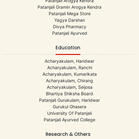
Patanjali Arogya Kendra
Patanjali Gramin Arogya Kendra
Patanjali Mega Store
Yagya Darshan
Divya Pharmacy
Patanjali Ayurved
Education
Acharyakulam, Haridwar
Acharyakulam, Ranchi
Acharyakulam, Kumarikata
Acharyakulam, Chirang
Acharyakulam, Seijosa
Bhartiya Shiksha Board
Patanjali Gurukulam, Haridwar
Gurukul Ghasera
University Of Patanjali
Patanjali Ayurved College
Research & Others