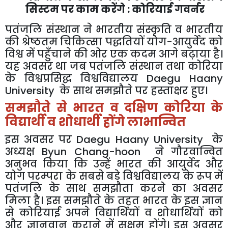
सिस्टम
पर
काम
करेंगे
:
कोरियाई
गवर्नर
पतंजलि
संस्थान
ने
भारतीय
संस्कृति
व
भारतीय
की
श्रेष्ठतम
चिकित्सा
पद्धतियों
योग
-
आयुर्वेद
को
विश्व
में
पहुँचाने
की
ओर
एक
कदम
आगे
बढ़ाया
है।
यह
अवसर
था
जब
पतंजलि
संस्थान
तथा
कोरिया
के
विश्वप्रसिद्ध
विश्वविद्यालय
Daegu Haany
University
के
साथ
समझौते
पर
हस्ताक्षर
हुए।
समझौते
से
भारत
व
दक्षिण
कोरिया
के
विद्यार्थी
व
शोधार्थी
होंगे
लाभान्वित
इस
अवसर
पर
Daegu Haany University
के
अध्यक्ष
Byun Chang-hoon
ने
गौरवान्वित
अनुभव
किया
कि
उन्हें
भारत
की
आयुर्वेद
और
योग
परम्परा
के
सबसे
बड़े
विश्वविद्यालय
के
रूप
में
पतंजलि
के
साथ
समझौता
करने
का
अवसर
मिला
है।
इस
समझौते
के
तहत
भारत
के
इस
ज्ञान
से
कोरियाई
अपने
विद्यार्थियों
व
शोधार्थियों
को
और
ज्ञानवान
कराने
में
सक्षम
होंगे।
इस
अवसर