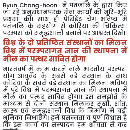
Byun Chang-hoon
ने
पतंजलि
के
द्वारा
किए
जा
रहे
अनुसंधानपरक
सेवा
कार्यों
की
भूरि
-
भूरि
प्रशंसा
की।
साथ
ही
प्रेसिडेंट
चैंग
भविष्य
में
पतंजलि
के
सहयोग
से
कोरिया
की
चिकित्सा
परम्परा
को
समृद्धशाली
बनाने
पर
आश्वस्त
दिखे।
विश्व
के
दो
प्रतिष्ठित
संस्थानों
का
मिलन
विश्व
में
परम्परागत
ज्ञान
की
स्थापना
में
मील
का
पत्थर
साबित
होगा
भारतवर्ष
में
काम
करने
वाले
भारतीय
परम्परा
योग
-
आयुर्वेद
के
सबसे
बड़े
संस्थान
के
साथ
कोरिया
के
सबसे
बड़े
संस्थान
का
मिलना
भविष्य
में
पूरे
विश्व
में
परम्परागत
ज्ञान
की
स्थापना
में
मील
का
पत्थर
साबित
होगा।
इस
समझौते
के
माध्यम
से
दोनों
संस्थान
मिलकर
सुखी
,
शांत
,
स्वस्थ
एवं
समृद्धशाली
विश्व
के
निर्माण
में
बड़ी
भूमिका
निभाएँगे।
हमें
प्रसन्नता
व
पूर्ण
विश्वास
है
कि
इस
कार्य
का
सम्पादन
हम
शीघ्रता
से
कर