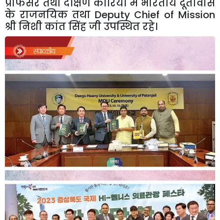
प्रोफेसर
तथा
दक्षिण
कोरिया
में
भारतीय
दूतावास
के
राजनयिक
तथा
Deputy Chief of Mission
श्री
निशी
कांत
सिंह
जी
उपस्थित
रहे।