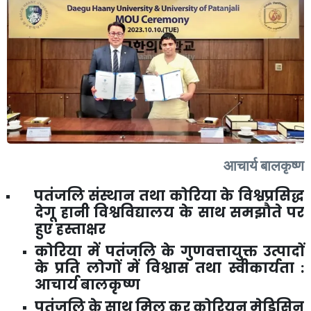
आचार्य
बालकृष्ण
पतंजलि
संस्थान
तथा
कोरिया
के
विश्वप्रसिद्ध
देगू
हानी
विश्वविद्यालय
के
साथ
समझौते
पर
हुए
हस्ताक्षर
कोरिया
में
पतंजलि
के
गुणवत्तायुक्त
उत्पादों
के
प्रति
लोगों
में
विश्वास
तथा
स्वीकार्यता
:
आचार्य
बालकृष्ण
पतंजलि
के
साथ
मिल
कर
कोरियन
मेडिसिन