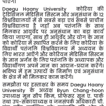
पाएँगे।
Daegu Haany University
कोरिया
की
ट्रेडिशिनल
मेडिसिन
सिस्टम
और
अनुसंधान
के
12
विश्वविद्यालयों
में
से
सबसे
बड़ा
एवं
सबसे
प्राचीन
विश्वविद्यालय
है
जहाँ
अब
पतंजलि
के
साथ
मिलकर
आयुर्वेद
पर
अनुसंधान
का
बड़ा
कार्य
किया
जाएगा
,
साथ
ही
आयुर्वेद
और
योग
के
ज्ञान
को
कोरिया
में
स्थापित
करने
के
लिए
कोरिया
के
विद्यार्थी
पतंजलि
विश्वविद्यालय
में
अध्ययन
के
लिए
भारत
आएँगे
और
कोरियन
मेडिसिन
सिस्टम
के
ज्ञान
अर्जन
के
लिए
पतंजलि
के
अध्यापक
और
विद्यार्थीगण
अपने
ज्ञान
का
आदान
-
प्रदान
करेंगे।
भविष्य
में
हम
उत्पादों
के
निर्माण
एवं
अनुसंधान
के
क्षेत्र
में
भी
मिलकर
काम
करेंगे।
समझौता
पर
हस्ताक्षर
के
समय
Daegu Haany
University
के
अध्यक्ष
Byun Chang-hoon
उपाध्यक्ष
मून
सीप
किम
,
प्रोफेसर
सून
ए
.
पार्क
तथा
उप
-
संकायाध्यक्ष
व
जनसंपर्क
अधिकारी
ची
.