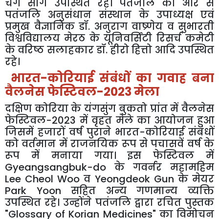
चंग
साँग
उपस्थित
रहे।
पतंजलि
की
ओर
से
पतंजलि
अनुसंधान
संस्थान
के
उपाध्यक्ष
एवं
प्रमुख
वैज्ञानिक
डॉ
.
अनुराग
वाष्र्णेय
व
सुभारती
विश्वविद्यालय
मेरठ
के
यूनिवर्सिटी
रिसर्च
कमेटी
के
वरिष्ठ
सलाहकार
डॉ
.
हीरो
हित्तो
आदि
उपस्थित
रहे।
भारत
-
कोरियाई
संबंधों
का
गवाह
बना
वैलनेस
फेस्टिवल
-
2023
मेला
दक्षिण
कोरिया
के
यंगसुंग
बुकतो
प्रांत
में
वैलनेस
फेस्टिवल
-2023
में
वृहत
मेले
का
आयोजन
हुआ
जिसमें
हजारों
वर्ष
पुराने
भारत
-
कोरियाई
संबंधों
को
वर्तमान
में
राजनयिक
रूप
से
पचासवें
वर्ष
के
रूप
में
मनाया
गया।
इस
फेस्टिवल
में
Gyeangsangbuk-do
के
गवर्नर
महामहिम
Lee Cheol Woo
व
Yeongdeok Gun
के
मेयर
Park Yoon
सहित
अन्य
गणमान्य
व्यक्ति
उपस्थित
रहे।
उन्होंने
पतंजलि
द्वारा
रचित
पुस्तक
"Glossary of Korian Medicines"
का
विमोचन