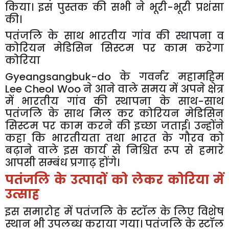
किया।
इस
पुस्तक
की
सभी
ने
भूरी
-
भूरी
प्रशंसा
की।
पतंजलि
के
साथ
भारतीय
गांव
की
स्थापना
व
कोरियन
मेडिसिन
सिस्टम
पर
काम
करेगा
कोरिया
Gyeangsangbuk-do
के
गवर्नर
महामहिम
Lee Cheol Woo
ने
आने
वाले
समय
में
अपने
क्षेत्र
में
भारतीय
गांव
की
स्थापना
के
साथ
-
साथ
पतंजलि
के
साथ
मिल
कर
कोरियन
मेडिसिन
सिस्टम
पर
काम
करने
की
इच्छा
जताई।
उन्होंने
कहा
कि
भारतीयता
तथा
भारत
के
गौरव
को
बढ़ाने
वाले
इस
कार्य
से
निश्चित
रूप
से
हमारे
आपसी
सम्बंध
प्रगाढ़
होंगे।
पतंजलि
के
उत्पादों
को
लेकर
कोरिया
में
उत्साह
इस
समारोह
में
पतंजलि
के
स्टॉल
के
लिए
विशेष
स्थान
भी
उपलब्ध
कराया
गया।
पतंजलि
के
स्टॉल