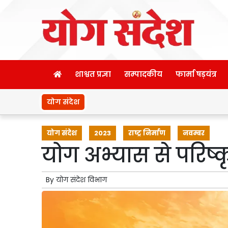
शाश्वत प्रज्ञा
सम्पादकीय
फार्मा षड़यंत्र
योग संदेश
योग संदेश
2023
राष्ट्र निर्माण
नवम्बर
योग अभ्यास से परिष्क
By
योग संदेश विभाग