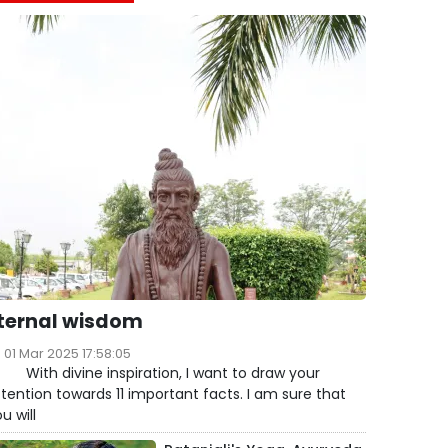
ज
ग
,
ार
ternal wisdom
01 Mar 2025 17:58:05
ith divine inspiration, I want to draw your
tention towards 11 important facts. I am sure that
u will