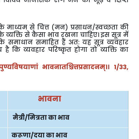
।
विविध
मानसिक
रोग
मन
की
मूढ़
व
क्षिप्त
के
माध्यम
से
चित्त
(
मन
)
प्रसाधन
/
स्वच्छता
की
के
व्यक्ति
से
कैसा
भाव
रखना
चाहिए।
इस
सूत्र
में
के
समाधान
समाहित
हैं
अत
:
यह
सूत्र
व्यवहार
च
है
कि
व्यवहार
परिष्कृत
होगा
तो
व्यक्ति
का
पुण्यविषयाणां
भावनातश्चित्तप्रसादनम्।।
1/33,
भावना
मैत्री
/
मित्रता
का
भाव
करूणा
/
दया
का
भाव