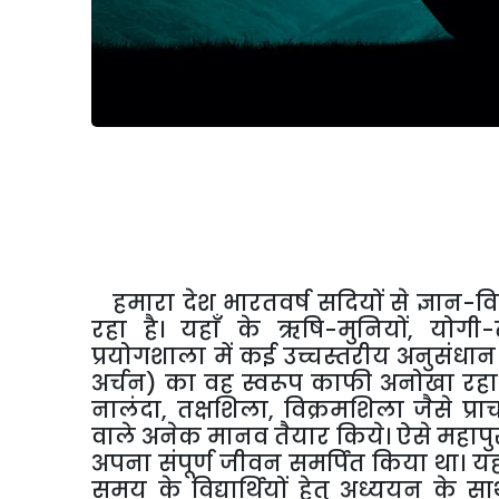
हमारा
देश
भारतवर्ष
सदियों
से
ज्ञान
-
वि
रहा
है।
यहाँ
के
ऋषि
-
मुनियों
,
योगी
-
प्रयोगशाला
में
कई
उच्चस्तरीय
अनुसंधान
अर्चन
)
का
वह
स्वरूप
काफी
अनोखा
रहा
नालंदा
,
तक्षशिला
,
विक्रमशिला
जैसे
प्र
वाले
अनेक
मानव
तैयार
किये।
ऐसे
महापुर
अपना
संपूर्ण
जीवन
समर्पित
किया
था।
य
समय
के
विद्यार्थियों
हेतु
अध्ययन
के
सा