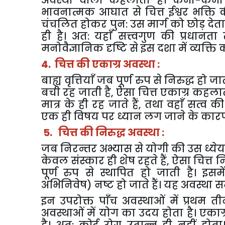
अवस्था
वाला
कहलाता
है।
कभी
-
कभी
भावनात्मक
आघात
से
चित्त
ईश्वर
भक्ति
चंचलित
होकर
पुन
:
उस
मार्ग
को
छोड़
देत
ही
है।
अत
:
यहाँ
सत्त्वगुण
की
प्रधानता
मनोवैज्ञानिक
दृष्टि
से
इस
दशा
में
व्यक्ति
4.
चित्त
की
एकाग्र
अवस्था
:
बाह्य
वृत्तियाँ
जब
पूर्ण
रुप
से
निरुद्ध
हो
जा
बची
रह
जाती
है
,
ऐसा
चित्त
एकाग्र
कहला
मात्र
के
ही
रह
जाते
हैं
,
तथा
वहाँ
सत्व
की
एक
ही
विषय
पर
ध्यान
लग
जाने
के
कार
5.
चित्त
की
निरुद्ध
अवस्था
:
जब
निरन्तर
अभ्यास
से
योगी
की
उस
ध्ये
केवल
संस्कार
ही
शेष
रहते
हैं
,
ऐसा
चित्त
नि
पूर्ण
रुप
से
स्थापित
हो
जाती
है।
इसमे
अभिनिवेष
)
नष्ट
हो
जाते
हैं।
यह
अवस्था
स
इन
उपरोक्त
पाँच
अवस्थाओं
में
प्रथम
ती
अवस्थाओं
में
योग
का
उदय
होता
है।
एकाग्