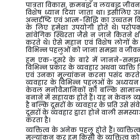
पात्रता
विकास
,
क्रमबद्ध
व
लयबद्ध
जीव
विशेष
ध्यान
दिया
जाता
था।
इसीलिए
उन
अन्तर्दृष्टि
एवं
आत्म
-
सिद्धि
का
उच्चतम
व
के
लिए
हमेशा
उपयोगी
होते
थे।
परोपक
सांवेगिक
स्थिरता
जैसे
न
जाने
कितने
श
करते
थे।
ऐसे
महान
एवं
विशेष
लोगों
के
विभिन्न
पहलुओं
को
जाना
समझा
व
जीव
हम
एक
-
दूसरे
के
बारे
में
जानने
-
समझन
विभिन्न
प्रकार
के
व्यवहार
अथवा
व्यक्ति
एवं
उनका
मूल्यांकन
करना
पसंद
करते
व्यवहार
के
विभिन्न
पहलुओं
के
अध्ययन
केवल
मनोवैज्ञानिकों
को
बल्कि
सामान
बनाने
में
सहायक
होते
हैं।
यह
न
केवल
व्
है
बल्कि
दूसरों
के
व्यवहार
के
प्रति
उसे
सं
दूसरों
के
व्यवहार
द्वारा
होने
वाली
समस्या
करता
है।
व्यक्तित्व
के
अनेक
पहलू
होते
हैं।
व्यक्तित्
मूल्यांकन
कर
हम
किसी
के
व्यक्तित्व
को