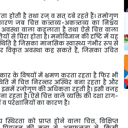
नता
होती
है
तथा
रज्
व
सत्
दबे
रहते
हैं।
तमोगुण
कारण
जब
चित्त
कत्र्तव्य
-
अकत्र्तव्य
का
निश्चय
अवस्था
वाला
कहलाता
है
तथा
ऐसे
चित्त
वाला
तियों
से
घिरा
होता
है।
मनोविज्ञान
की
दृष्टि
में
यह
्थिति
है
जिसका
मानसिक
स्वास्थ्य
गंभीर
रूप
से
ीर
विकृत
अवस्था
कह
सकते
हैं
,
जिसका
उचित
्रकार
के
विषयों
में
भ्रमण
करता
रहता
है
फिर
भी
थिति
में
चित्त
निरन्तर
अस्थिर
बना
रहता
है
और
।
इसमें
रजोगुण
की
अधिकता
रहती
है।
इसी
वजह
ना
रहता
है।
ऐसे
चित्त
वाले
व्यक्ति
की
दशा
राग
-
ं
व
परेशानियों
का
कारण
है।
य
स्थिरता
को
प्राप्त
होने
वाला
चित्त
,
विक्षिप्त