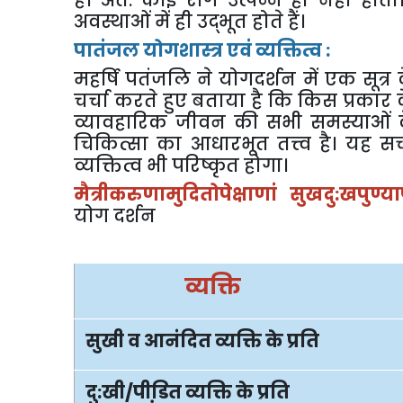
है।
अत
:
कोई
रोग
उत्पन्न
ही
नहीं
होता
अवस्थाओं
में
ही
उद्भूत
होते
हैं।
पातंजल
योगशास्त्र
एवं
व्यक्तित्व
:
महर्षि
पतंजलि
ने
योगदर्शन
में
एक
सूत्र
चर्चा
करते
हुए
बताया
है
कि
किस
प्रकार
व्यावहारिक
जीवन
की
सभी
समस्याओं
चिकित्सा
का
आधारभूत
तत्त्व
है।
यह
स
व्यक्तित्व
भी
परिष्कृत
होगा।
मैत्रीकरुणामुदितोपेक्षाणां
सुखदु
:
खपुण्या
योग
दर्शन
व्यक्ति
सुखी
व
आनंदित
व्यक्ति
के
प्रति
दु
:
खी
/
पीडि़त
व्यक्ति
के
प्रति