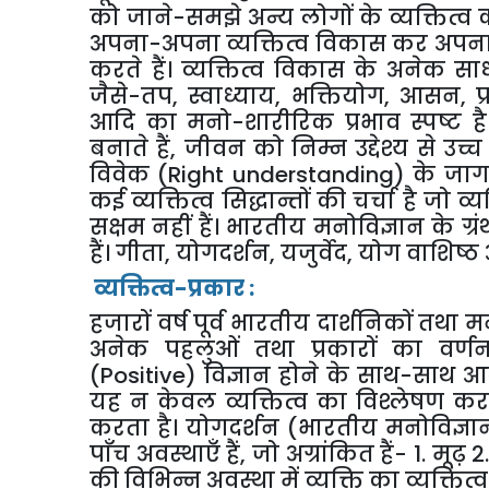
को
जाने
-
समझे
अन्य
लोगों
के
व्यक्तित्व
अपना
-
अपना
व्यक्तित्व
विकास
कर
अपन
करते
हैं।
व्यक्तित्व
विकास
के
अनेक
साध
जैसे
-
तप
,
स्वाध्याय
,
भक्तियोग
,
आसन
,
प
आदि
का
मनो
-
शारीरिक
प्रभाव
स्पष्ट
है
बनाते
हैं
,
जीवन
को
निम्न
उद्देश्य
से
उच्च
विवेक
(Right understanding)
के
जा
कई
व्यक्तित्व
सिद्धान्तों
की
चर्चा
है
जो
व्य
सक्षम
नहीं
हैं।
भारतीय
मनोविज्ञान
के
ग्रं
हैं।
गीता
,
योगदर्शन
,
यजुर्वेद
,
योग
वाशिष्ठ
व्यक्तित्व
-
प्रकार
:
हजारों
वर्ष
पूर्व
भारतीय
दार्शनिकों
तथा
मन
अनेक
पहलुओं
तथा
प्रकारों
का
वर्ण
(Positive)
विज्ञान
होने
के
साथ
-
साथ
आद
यह
न
केवल
व्यक्तित्व
का
विश्लेषण
कर
करता
है।
योगदर्शन
(
भारतीय
मनोविज्ञा
पाँच
अवस्थाएँ
हैं
,
जो
अग्रांकित
हैं
- 1.
मूढ़
2
की
विभिन्न
अवस्था
में
व्यक्ति
का
व्यक्तित्व