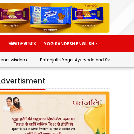
संस्था समाचार
YOG SANDESH ENGLISH
Patanjali's Yoga, Ayurveda and Swadeshi Movement
A
dvertisment