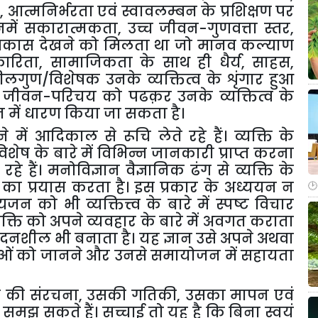
न
,
आत्मनिर्भरता
एवं
स्वावलम्बन
के
प्रशिक्षण
पर
में
सकारात्मकता
,
उच्च
जीवन
-
गुणवत्ता
स्तर
,
िकास
देखने
को
मिलता
था
जो
मानव
कल्याण
ारिता
,
सामाजिकता
के
साथ
ही
धैर्य
,
साहस
,
ीलगुण
/
विशेषक
उनके
व्यक्तित्व
के
शृंगार
हुआ
जीवन
-
परिचय
को
पढक़र
उनके
व्यक्तित्व
के
न
में
धारण
किया
जा
सकता
है।
े
में
आदिकाल
से
रूचि
लेते
रहे
हैं।
व्यक्ति
के
विशेष
के
बारे
में
विभिन्न
जानकारी
प्राप्त
करना
रहे
हैं।
मनोविज्ञान
वैज्ञानिक
ढंग
से
व्यक्ति
के
का
प्रयास
करता
है।
इस
प्रकार
के
अध्ययन
न
्यजन
को
भी
व्यक्तित्त्व
के
बारे
में
स्पष्ट
विचार
यक्ति
को
अपने
व्यवहार
के
बारे
में
अवगत
कराता
वेदनशील
भी
बनाता
है।
यह
ज्ञान
उसे
अपने
अथवा
ओं
को
जानने
और
उनसे
समायोजन
में
सहायता
व
की
संरचना
,
उसकी
गतिकी
,
उसका
मापन
एवं
समझ
सकते
हैं।
सच्चाई
तो
यह
है
कि
बिना
स्वयं