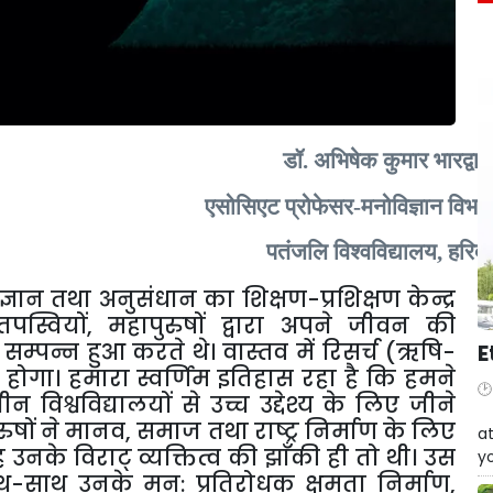
डॉ
.
अभिषेक
कुमार
भारद्वा
एसोसिएट
प्रोफेसर
-
मनोविज्ञान
विभा
पतंजलि
विश्वविद्यालय
,
हरिद्व
ज्ञान
तथा
अनुसंधान
का
शिक्षण
-
प्रशिक्षण
केन्द्र
तपस्वियों
,
महापुरुषों
द्वारा
अपने
जीवन
की
सम्पन्न
हुआ
करते
थे।
वास्तव
में
रिसर्च
(
ऋषि
-
E
होगा।
हमारा
स्वर्णिम
इतिहास
रहा
है
कि
हमने
ाचीन
विश्वविद्यालयों
से
उच्च
उद्देश्य
के
लिए
जीने
W
ुषों
ने
मानव
,
समाज
तथा
राष्ट्र
निर्माण
के
लिए
at
ह
उनके
विराट्
व्यक्तित्व
की
झाँकी
ही
तो
थी।
उस
yo
थ
-
साथ
उनके
मन
:
प्रतिरोधक
क्षमता
निर्माण
,