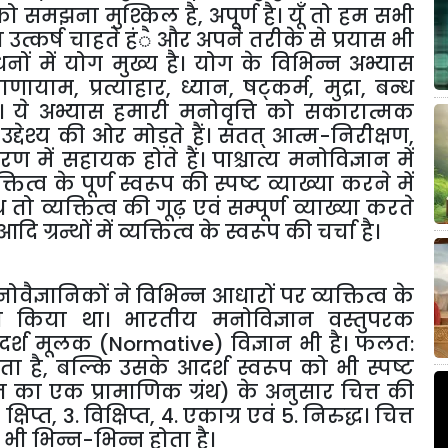
को
समझना
मुश्किल
है
,
अपूर्ण
है।
यूँ
तो
हम
सभी
ा
उत्कर्ष
चाहते
हंै
और
अपने
तरीके
से
प्रयास
भी
नों
में
योग
मुख्य
है।
योग
के
विभिन्न
अभ्यास
्राणायाम
,
प्रत्याहार
,
ध्यान
,
षट्कर्म
,
मुद्रा
,
बन्ध
।
ये
अभ्यास
हमारी
मनोवृत्ति
को
सकारात्मक
उद्देश्य
की
ओर
मोड़ते
हैं।
सतत्
आत्म
-
निरीक्षण
,
गरण
में
सहायक
होते
हैं।
पाश्चात्य
मनोविज्ञान
में
क्तित्व
के
पूर्ण
स्वरूप
की
स्पष्ट
व्याख्या
करने
में
थ
तो
व्यक्तित्व
की
गूढ़
एवं
सम्पूर्ण
व्याख्या
करते
आदि
ग्रन्थों
में
व्यक्तित्व
के
स्वरूप
की
चर्चा
है।
ोवैज्ञानिकों
ने
विभिन्न
आधारों
पर
व्यक्तित्व
के
न
किया
था।
भारतीय
मनोविज्ञान
वस्तुपरक
र्श
मूलक
(Normative)
विज्ञान
भी
है।
फलत
:
ता
है
,
बल्कि
उसके
आदर्श
स्वरूप
को
भी
स्पष्ट
न
का
एक
प्रामाणिक
ग्रंथ
)
के
अनुसार
चित्त
की
.
क्षिप्त
, 3.
विक्षिप्त
, 4.
एकाग्र
एवं
5.
निरुद्ध।
चित्त
भी
भिन्न
-
भिन्न
होता
है।