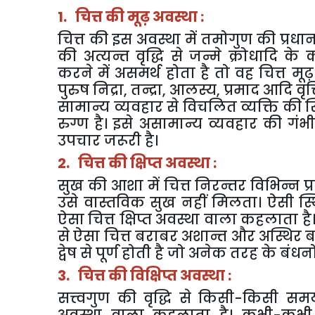
1.
चित्त
की
मूढ़
अवस्था
:
चित्त
की
इस
अवस्था
में
तमोगुण
की
प्रधा
की
अत्यन्त
वृद्धि
से
जन्मे
क्रोधादि
के
करने
में
असमर्थ
होता
है
तो
वह
चित्त
मूढ़
पुरुष
निद्रा
,
तन्द्रा
,
आलस्य
,
प्रमाद
आदि
वृत्
सामान्य
व्यवहार
से
विचलित
व्यक्ति
की
स
रुग्ण
है।
इसे
असामान्य
व्यवहार
की
गंभ
उपचार
जरूरी
है।
2.
चित्त
की
क्षिप्त
अवस्था
:
सुख
की
आशा
में
चित्त
निरन्तर
विभिन्न
प
उसे
वास्तविक
सुख
नहीं
मिलता।
ऐसी
स्
ऐसा
चित्त
क्षिप्त
अवस्था
वाला
कहलाता
है
से
ऐसा
चित्त
बराबर
अशान्त
और
अस्थिर
ब
द्वेष
से
पूर्ण
होती
है
जो
अनेक
तरह
के
बंधनो
3.
चित्त
की
विक्षिप्त
अवस्था
:
सत्त्वगुण
की
वृद्धि
से
किसी
-
किसी
सम