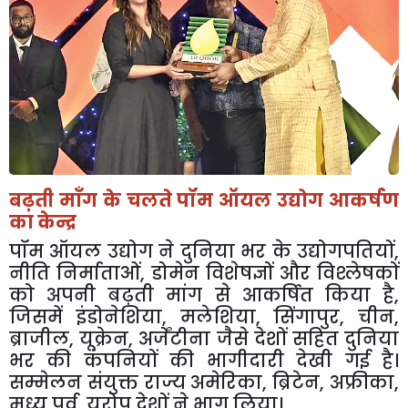
बढ़ती
माँग
के
चलते
पॉम
ऑयल
उद्योग
आकर्षण
का
केन्द्र
पॉम
ऑयल
उद्योग
ने
दुनिया
भर
के
उद्योगपतियों
,
नीति
निर्माताओं
,
डोमेन
विशेषज्ञों
और
विश्लेषकों
को
अपनी
बढ़ती
मांग
से
आकर्षित
किया
है
,
जिसमें
इंडोनेशिया
,
मलेशिया
,
सिंगापुर
,
चीन
,
ब्राजील
,
यूक्रेन
,
अर्जेंटीना
जैसे
देशों
सहित
दुनिया
भर
की
कंपनियों
की
भागीदारी
देखी
गई
है।
सम्मेलन
संयुक्त
राज्य
अमेरिका
,
ब्रिटेन
,
अफ्रीका
,
मध्य
पूर्व
,
यूरोप
देशों
ने
भाग
लिया।