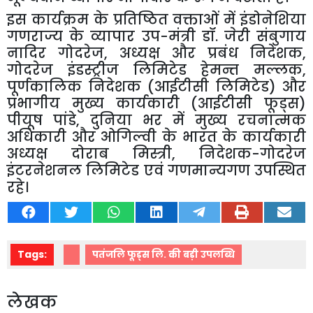
इस
कार्यक्रम
के
प्रतिष्ठित
वक्ताओं
में
इंडोनेशिया
गणराज्य
के
व्यापार
उप
-
मंत्री
डॉ
.
जेरी
संबुगाय
नादिर
गोदरेज
,
अध्यक्ष
और
प्रबंध
निदेशक
,
गोदरेज
इंडस्ट्रीज
लिमिटेड
हेमन्त
मल्लक
,
पूर्णकालिक
निदेशक
(
आईटीसी
लिमिटेड
)
और
प्रभागीय
मुख्य
कार्यकारी
(
आईटीसी
फूड्स
)
पीयूष
पांडे
,
दुनिया
भर
में
मुख्य
रचनात्मक
अधिकारी
और
ओगिल्वी
के
भारत
के
कार्यकारी
अध्यक्ष
दोराब
मिस्त्री
,
निदेशक
-
गोदरेज
इंटरनेशनल
लिमिटेड
एवं
गणमान्यगण
उपस्थित
रहे।
Tags:
पतंजलि फूड्स लि. की बड़ी उपलब्धि
लेखक