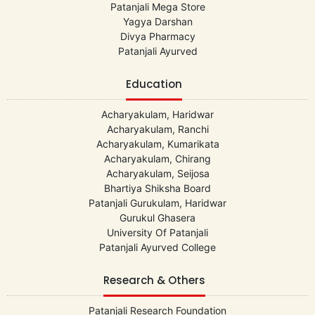
Patanjali Mega Store
Yagya Darshan
Divya Pharmacy
Patanjali Ayurved
Education
Acharyakulam, Haridwar
Acharyakulam, Ranchi
Acharyakulam, Kumarikata
Acharyakulam, Chirang
Acharyakulam, Seijosa
Bhartiya Shiksha Board
Patanjali Gurukulam, Haridwar
Gurukul Ghasera
University Of Patanjali
Patanjali Ayurved College
Research & Others
Patanjali Research Foundation