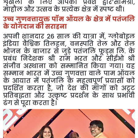
शृंखला
के
लिए
आपका
प्रवेश
द्वार
’
सामग्री
,
माहौल
और
उत्सव
के
प्रत्येक
क्षेत्र
में
स्पष्ट
थी।
उच्च
गुणवत्तायुक्त
पॉम
ऑयल
के
क्षेत्र
में
पतंजलि
के
योगदान
की
सराहना
अपनी
शानदार
26
साल
की
यात्रा
में
,
ग्लोबोइल
इंडिया
वैश्विक
तिलहन
,
वनस्पति
तेल
और
तेल
भोजन
के
बाजार
से
जुड़े
पतंजलि
फूड्स
लि
.
के
प्रबंध
निदेशक
श्री
राम
भरत
और
सीईओ
श्री
संजीव
अस्थाना
को
सम्मानित
किया
गया।
यह
सम्मान
भारत
में
उच्च
गुणवत्ता
वाले
पाम
ऑयल
के
आयात
में
पतंजलि
के
महत्वपूर्ण
प्रयासों
को
प्रदर्शित
करता
है
,
जो
देश
की
मांगों
को
अटूट
प्रतिबद्धता
और
उत्कृष्ट
प्रदर्शन
के
साथ
प्रभावी
ढंग
से
पूरा
करता
है।