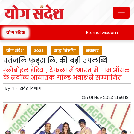
योग संदेश
Eternal wisdom
Pata
योग संदेश
2023
राष्ट्र निर्माण
नवम्बर
पतंजलि फूड्स लि. की बड़ी उपलब्धि
ग्लोबोइल इंडिया, टेफला में ‘भारत में पाम ऑयल
के सर्वोच्च आयातक गोल्ड अवार्ड’से सम्मानित
By
योग संदेश विभाग
On
01 Nov 2023 21:56:18