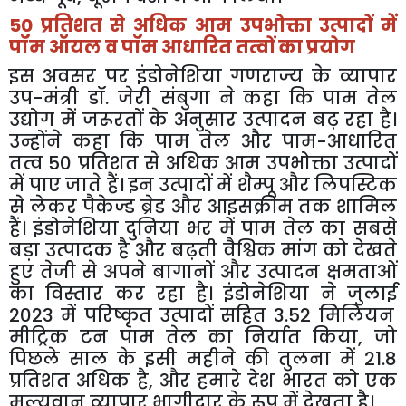
50
प्रतिशत
से
अधिक
आम
उपभोक्ता
उत्पादों
में
पॉम
ऑयल
व
पॉम
आधारित
तत्वों
का
प्रयोग
इस
अवसर
पर
इंडोनेशिया
गणराज्य
के
व्यापार
उप
-
मंत्री
डॉ
.
जेरी
संबुगा
ने
कहा
कि
पाम
तेल
उद्योग
में
जरूरतों
के
अनुसार
उत्पादन
बढ़
रहा
है।
उन्होंने
कहा
कि
पाम
तेल
और
पाम
-
आधारित
तत्व
50
प्रतिशत
से
अधिक
आम
उपभोक्ता
उत्पादों
में
पाए
जाते
हैं।
इन
उत्पादों
में
शैम्पू
और
लिपस्टिक
से
लेकर
पैकेज्ड
ब्रेड
और
आइसक्रीम
तक
शामिल
हैं।
इंडोनेशिया
दुनिया
भर
में
पाम
तेल
का
सबसे
बड़ा
उत्पादक
है
और
बढ़ती
वैश्विक
मांग
को
देखते
हुए
तेजी
से
अपने
बागानों
और
उत्पादन
क्षमताओं
का
विस्तार
कर
रहा
है।
इंडोनेशिया
ने
जुलाई
2023
में
परिष्कृत
उत्पादों
सहित
3.52
मिलियन
मीट्रिक
टन
पाम
तेल
का
निर्यात
किया
,
जो
पिछले
साल
के
इसी
महीने
की
तुलना
में
21.8
प्रतिशत
अधिक
है
,
और
हमारे
देश
भारत
को
एक
मूल्यवान
व्यापार
भागीदार
के
रूप
में
देखता
है।