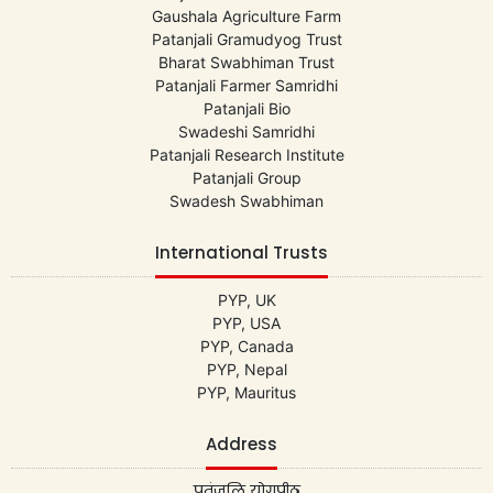
Gaushala Agriculture Farm
Patanjali Gramudyog Trust
Bharat Swabhiman Trust
Patanjali Farmer Samridhi
Patanjali Bio
Swadeshi Samridhi
Patanjali Research Institute
Patanjali Group
Swadesh Swabhiman
International Trusts
PYP, UK
PYP, USA
PYP, Canada
PYP, Nepal
PYP, Mauritus
Address
पतंजलि योगपीठ