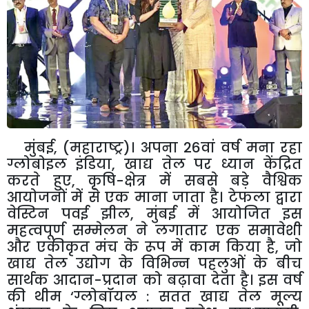
मुंबई, (
महाराष्ट्र
)
।
अपना
26
वां
वर्ष
मना
रहा
ग्लोबोइल
इंडिया
,
खाद्य
तेल
पर
ध्यान
केंद्रित
करते
हुए
,
कृषि
-
क्षेत्र
में
सबसे
बड़े
वैश्विक
आयोजनों
में
से
एक
माना
जाता
है।
टेफला
द्वारा
वेस्टिन
पवई
झील
,
मुंबई
में
आयोजित
इस
महत्वपूर्ण
सम्मेलन
ने
लगातार
एक
समावेशी
और
एकीकृत
मंच
के
रूप
में
काम
किया
है
,
जो
खाद्य
तेल
उद्योग
के
विभिन्न
पहलुओं
के
बीच
सार्थक
आदान
-
प्रदान
को
बढ़ावा
देता
है।
इस
वर्ष
की
थीम
‘
ग्लोबॉयल
:
सतत
खाद्य
तेल
मूल्य