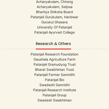
Acharyakulam, Chirang
Acharyakulam, Seijosa
Bhartiya Shiksha Board
Patanjali Gurukulam, Haridwar
Gurukul Ghasera
University Of Patanjali
Patanjali Ayurved College
Research & Others
Patanjali Research Foundation
Gaushala Agriculture Farm
Patanjali Gramudyog Trust
Bharat Swabhiman Trust
Patanjali Farmer Samridhi
Patanjali Bio
Swadeshi Samridhi
Patanjali Research Institute
Patanjali Group
Swadesh Swabhiman