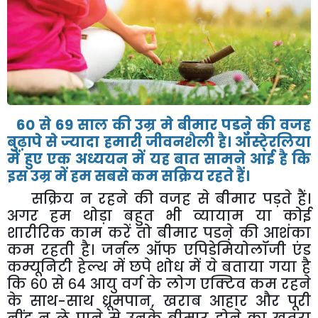
60
से
69
साल
की
उम्र
मे
बीमार
पडऩे
की
वजह
बुढ़ापे
से
ज्यादा
हमारी
जीवनशैली
है।
ऑस्टे्रलिया
में
हुए
एक
अध्ययन
में
यह
बात
सामने
आई
है
कि
इस
उम्र
में
हम
सबसे
कम
सक्रिय
रहते
हैं।
सक्रिय
न
रहने
की
वजह
से
बीमार
पड़ते
हैं।
अगर
हम
थोड़ा
बहुत
भी
व्यायाम
या
कोई
शारीरिक
काम
करें
तो
बीमार
पडऩे
की
आशंका
कम
रहती
है।
जर्नल
ऑफ
एपिडेमियोलॉजी
एंड
कम्यूनिटी
हेल्थ
में
छपे
शोध
में
ये
बताया
गया
है
कि
६०
से
६४
आयु
वर्ग
के
लोग
एक्टिव
कम
रहने
के
साथ
-
साथ
ध्रूमपान
,
खराब
आहार
और
पूरी