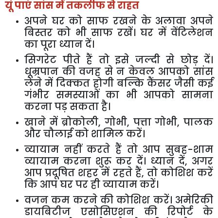
यूं
पाएं
सांस
में
तकलीफ
से
राहत
अपने
घर
को
साफ
रखने
के
अलावा
अपने
बिस्तर
को
भी
साफ
रखें।
घर
में
वेंटिलेशन
का
पूरा
ध्यान
दें।
सिगरेट
पीते
हैं
तो
इसे
जल्दी
से
छोड़
दें।
धूम्रपान
की
वजह
से
न
केवल
आपको
सांस
लेने
में
दिक्कत
होगी
बल्कि
कैंसर
जैसी
कई
गंभीर
समस्याओं
का
भी
आपको
सामना
करना
पड़
सकता
है।
खाने
में
ब्रोकोली
,
गोभी
,
पत्ता
गोभी
,
पालक
और
चौलाई
को
शामिल
करें।
व्यायाम
नहीं
करते
हैं
तो
आप
सुबह
-
शाम
व्यायाम
करना
शुरू
कर
दें।
ध्यान
दें
,
अगर
आप
प्रदूषित
शहर
में
रहते
हैं
,
तो
कोशिश
करें
कि
आप
घर
पर
ही
व्यायाम
करें।
वजन
कम
करने
की
कोशिश
करें।
अमेरिकी
डायबिटीज
एसोसिएशन
की
रिपोर्ट
के