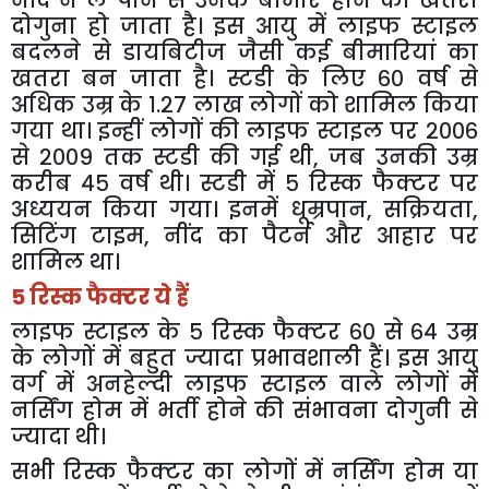
नींद
न
ले
पाने
से
उनके
बीमार
होने
का
खतरा
दोगुना
हो
जाता
है।
इस
आयु
में
लाइफ
स्टाइल
बदलने
से
डायबिटीज
जैसी
कई
बीमारियां
का
खतरा
बन
जाता
है।
स्टडी
के
लिए
६०
वर्ष
से
अधिक
उम्र
के
१
.
२७
लाख
लोगों
को
शामिल
किया
गया
था।
इन्हीं
लोगों
की
लाइफ
स्टाइल
पर
२००६
से
२००९
तक
स्टडी
की
गई
थी
,
जब
उनकी
उम्र
करीब
४५
वर्ष
थी।
स्टडी
में
५
रिस्क
फैक्टर
पर
अध्ययन
किया
गया।
इनमें
धूम्रपान
,
सक्रियता
,
सिटिंग
टाइम
,
नींद
का
पैटर्न
और
आहार
पर
शामिल
था।
5
रिस्क
फैक्टर
ये
हैं
लाइफ
स्टाइल
के
५
रिस्क
फैक्टर
६०
से
६४
उम्र
के
लोगों
में
बहुत
ज्यादा
प्रभावशाली
हैं।
इस
आयु
वर्ग
में
अनहेल्दी
लाइफ
स्टाइल
वाले
लोगों
में
नर्सिंग
होम
में
भर्ती
होने
की
संभावना
दोगुनी
से
ज्यादा
थी।
सभी
रिस्क
फैक्टर
का
लोगों
में
नर्सिंग
होम
या