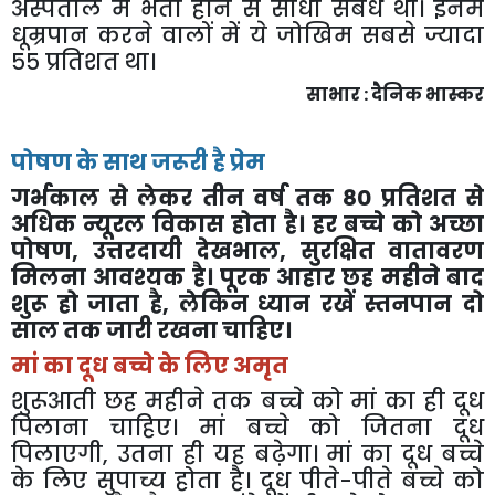
अस्पताल
में
भर्ती
होने
से
सीधा
संबंध
था।
इनमें
धूम्रपान
करने
वालों
में
ये
जोखिम
सबसे
ज्यादा
५५
प्रतिशत
था।
साभार
:
दैनिक
भास्कर
पोषण
के
साथ
जरूरी
है
प्रेम
गर्भकाल
से
लेकर
तीन
वर्ष
तक
80
प्रतिशत
से
अधिक
न्यूरल
विकास
होता
है।
हर
बच्चे
को
अच्छा
पोषण
,
उत्तरदायी
देखभाल
,
सुरक्षित
वातावरण
मिलना
आवश्यक
है।
पूरक
आहार
छह
महीने
बाद
शुरू
हो
जाता
है
,
लेकिन
ध्यान
रखें
स्तनपान
दो
साल
तक
जारी
रखना
चाहिए।
मां
का
दूध
बच्चे
के
लिए
अमृत
शुरूआती
छह
महीने
तक
बच्चे
को
मां
का
ही
दूध
पिलाना
चाहिए।
मां
बच्चे
को
जितना
दूध
पिलाएगी
,
उतना
ही
यह
बढ़ेगा।
मां
का
दूध
बच्चे
के
लिए
सुपाच्य
होता
है।
दूध
पीते
-
पीते
बच्चे
को