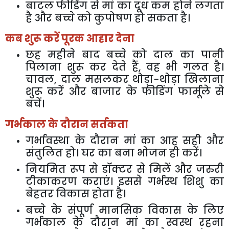
बाटल
फीडिंग
से
मां
का
दूध
कम
होने
लगता
है
और
बच्चे
को
कुपोषण
हो
सकता
है।
कब
शुरू
करें
पूरक
आहार
देना
छह
महीने
बाद
बच्चे
को
दाल
का
पानी
पिलाना
शुरू
कर
देते
हैं
,
वह
भी
गलत
है।
चावल
,
दाल
मसलकर
थोड़ा
-
थोड़ा
खिलाना
शुरू
करें
और
बाजार
के
फीडिंग
फार्मूले
से
बचें।
गर्भकाल
के
दौरान
सर्तकता
गर्भावस्था
के
दौरान
मां
का
आह
सही
और
संतुलित
हो।
घर
का
बना
भोजन
ही
करें।
नियमित
रूप
से
डॉक्टर
से
मिलें
और
जरुरी
टीकाकरण
कराएं।
इससे
गर्भस्थ
शिशु
का
बेहतर
विकास
होता
है।
बच्चे
के
संपूर्ण
मानसिक
विकास
के
लिए
गर्भकाल
के
दौरान
मां
का
स्वस्थ
रहना