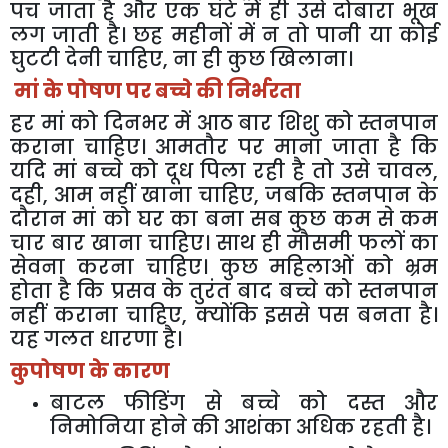
पच
जाता
है
और
एक
घंटे
में
ही
उसे
दोबारा
भूख
लग
जाती
है।
छह
महीनों
में
न
तो
पानी
या
कोई
घुटटी
देनी
चाहिए
,
ना
ही
कुछ
खिलाना।
मां
के
पोषण
पर
बच्चे
की
निर्भरता
हर
मां
को
दिनभर
में
आठ
बार
शिशु
को
स्तनपान
कराना
चाहिए।
आमतौर
पर
माना
जाता
है
कि
यदि
मां
बच्चे
को
दूध
पिला
रही
है
तो
उसे
चावल
,
दही
,
आम
नहीं
खाना
चाहिए
,
जबकि
स्तनपान
के
दौरान
मां
को
घर
का
बना
सब
कुछ
कम
से
कम
चार
बार
खाना
चाहिए।
साथ
ही
मौसमी
फलों
का
सेवना
करना
चाहिए।
कुछ
महिलाओं
को
भ्रम
होता
है
कि
प्रसव
के
तुरंत
बाद
बच्चे
को
स्तनपान
नहीं
कराना
चाहिए
,
क्योंकि
इससे
पस
बनता
है।
यह
गलत
धारणा
है।
कुपोषण
के
कारण
बाटल
फीडिंग
से
बच्चे
को
दस्त
और
निमोनिया
होने
की
आशंका
अधिक
रहती
है।