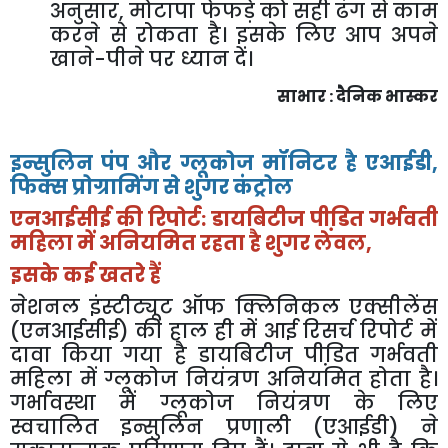
अनुसार
,
मोटापा
फेफड़े
को
सही
ढंग
से
काम
करने
से
रोकता
है।
इसके
लिए
आप
अपने
खाने
-
पीने
पर
ध्यान
दें।
साभार
:
दैनिक
भास्कर
इन्सुलिन
पंप
और
ग्लूकोज
मॉनिटर
है
एआईडी
,
फिक्स
प्रोग्रामिंग
से
शुगर
कंट्रोल
एनआईसीई
की
रिपोर्ट
:
डायबिटीज
पीडि़त
गर्भवती
महिला
में
अनियमित
रहता
है
शुगर
लेवल
,
इसके
कई
खतरे
हैं
नेशनल
इंस्टीट्यूट
ऑफ
क्लिनिकल
एक्सीलेंस
(
एनआईसीई
)
की
हाल
ही
में
आई
रिसर्च
रिपोर्ट
में
दावा
किया
गया
है
डायबिटीज
पीडि़त
गर्भवती
महिला
में
ग्लूकोज
नियंत्रण
अनियमित
होता
है।
गर्भावस्था
में
ग्लूकोज
नियंत्रण
के
लिए
स्वचालित
इन्सुलिन
प्रणाली
(
एआईडी
)
ने