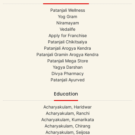
Patanjali Wellness
Yog Gram
Niramayam
Vedalife
Apply for Franchise
Patanjali Chikitsalya
Patanjali Arogya Kendra
Patanjali Gramin Arogya Kendra
Patanjali Mega Store
Yagya Darshan
Divya Pharmacy
Patanjali Ayurved
Education
Acharyakulam, Haridwar
Acharyakulam, Ranchi
Acharyakulam, Kumarikata
Acharyakulam, Chirang
Acharyakulam, Seijosa