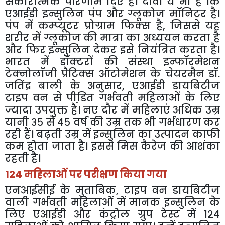
सकारात्मक
परिणाम
दिए
हैं।
दावा
ये
भी
है
कि
एआईडी
इन्सुलिन
पंप
और
ग्लूकोज
मॉनिटर
है।
पंप
में
कम्प्यूटर
प्रोग्राम
फिक्स
है
,
जिससे
यह
शरीर
में
ग्लूकोज
की
मात्रा
का
अध्ययन
करता
है
और
फिर
इन्सुलिन
देकर
इसे
नियंत्रित
करता
है।
भारत
में
डॉक्टरों
की
संस्था
इन्फॉरमेशन
टेक्नोलॉजी
प्रैटिक्स
ऑटोमेशन
के
चेयरमैन
डॉ
.
जतिंद्र
बाली
के
अनुसार
,
एआईडी
डायबिटीज
टाइप
वन
से
पीडि़त
गर्भवती
महिलाओं
के
लिए
ज्यादा
उपयुक्त
है।
नए
दौर
में
महिलाएं
अधिक
उम्र
यानी
३५
से
४५
वर्ष
की
उम्र
तक
भी
गर्भधारण
कर
रही
हैं।
बढ़ती
उम्र
में
इन्सुलिन
का
उत्पादन
काफी
कम
होता
जाता
है।
इससे
मिस
कैरेज
की
आशंका
रहती
है।
124
महिलाओं
पर
परीक्षण
किया
गया
एनआईसीई
के
मुताबिक
,
टाइप
वन
डायबिटीज
वाली
गर्भवती
महिलाओं
में
मानक
इन्सुलिन
के
लिए
एआईडी
और
कंट्रोल
ग्रुप
टेस्ट
में
१२४