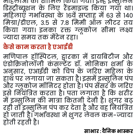
महिलाओं
को
शामिल
किया
गया।
इन्हें
इन्सुलिन
डिस्ट्रीब्यूशन
के
लिए
रैंडमाइज्ड
किया
गया
था।
महिलाएं
गर्भावस्था
के
१६वें
सप्ताह
में
६३
से
१४०
मिग्रा
/
डीएल
,
३
.
५
से
७
.
८
मिमी
ऑल
लीटर
तय
किया
गया।
इनका
रक्त
ग्लूकोज
सीमा
लक्ष्य
ज्यादा
समय
तक
मेंटेन
रहा।
कैसे
काम
करता
है
एआईडी
मणिपाल
हॉस्पिटल
,
द्वारका
में
डायबिटीज
और
एंडोक्रिनोलॉजी
कंसल्टेंट
डॉ
.
मोनिका
शर्मा
के
अनुसार
,
एआईडी
को
चिप
के
जरिए
महिला
के
हाथ
पर
लगाया
जा
सकता
है।
इसमें
इन्सुलिन
पंप
और
ग्लूकोज
मॉनिटर
होता
है।
पंप
सेंसर
के
जरिए
इसे
नियंत्रित
करता
है।
पता
लगाता
है
कि
शरीर
में
इन्सुलिन
की
मात्रा
कितनी
देनी
है।
शुगर
बढ़
रही
तो
इन्सुलिन
पंप
कर
देता
है
और
वह
नियंत्रित
हो
जाती
है।
गर्भावस्था
मे
शुगर
लेवल
कम
-
ज्यादा
होती
रहती
है।
साभार
:
दैनिक
भास्कर