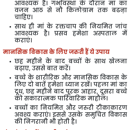
आवश्यक
है।
गर्भावस्था
के
दौरान
मां
का
वजन
आठ
से
नौ
किलोग्राम
तक
बढऩा
चाहिए।
साथ
ही
मां
के
रक्तचाप
की
नियमित
जांच
आवश्यक
है।
प्रसव
हमेशा
अस्पताल
में
कराएं।
मानसिक
विकास
के
लिए
जरुरी
हैं
ये
उपाय
छह
महीने
के
बाद
बच्चों
के
साथ
खेलना
बढ़ाए
,
उससे
बात
करें।
बच्चे
के
शारीरिक
और
मानसिक
विकास
के
लिए
दो
बातें
हमेशा
ध्यान
रखें।
पहला
मां
का
दूध
,
छह
महीने
बाद
पूरक
आहार
,
दूसरा
बच्चे
को
सकारात्मक
पारिवारिक
माहौल।
बच्चों
का
नियमित
और
जरुरी
टीकाकारण
अवश्य
कराएं।
इससे
उसके
समुचित
विकास
की
निगरानी
भी
होती
है।