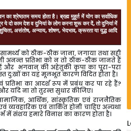
वन
का
श्रेष्ठतम
समय
होता
है।
ब्रह्म
मुहूर्त
में
योग
का
सर्वाधिक
्र
ये
दो
काम
देश
व
दुनियां
के
लोग
करना
शुरू
कर
दें
,
तो
दुनियां
में
ुचिता
,
असंतोष
,
अन्याय
,
शोषण
,
भेदभाव
,
क्रूरता
या
युद्ध
आदि
ना एवं सामर्थ्य को ठीक-ठीक जाना, जगाया तथा सही
ी अनन्त प्रतिभा को न तो ठीक-ठीक जानते हैं
े हैं और भगवान् की अहेतुकी कृपा का पूरा-परा
्त दु:खों का यह मूलभूत कारण विदित होता है।
प्रतिभा का आदर्श रूप में प्रबंध कर पा रहे हैं?
 और यदि ना तो तुरन्त सुधार कीजिए।
सामाजिक, आर्थिक, सांस्कृतिक एवं राजनैतिक
ण एवं व्यवहारिक एवं तार्कित होनी चाहिए अन्यथा
्दर्भ में संशय हमारे विनाश का कारण होता है।
L