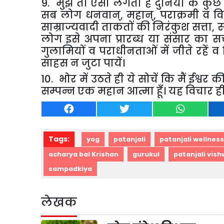
9. मुझे तो ऐसा लगता है दुनियां के कुछ
सब लोग धनवान्, महान्, पराक्रमी व व
साम्राज्यवादी ताकतों की निरंकुश सत्ता, स
लोग इसे अपना प्रारब्ध या संसार का स
गुलामियों व पराधीनताओं में जीते रहें व
साहस न जुटा पायें।
10. भोर में उठते ही ये सोचें कि मैं ईश
सम्पन्न एक महान आत्मा हूँ। यह विचार ही
Tags:
yog
patanjali
patanjali wellness
acharya bal Krishan
gurukul
patanjali vis
sampadkiya
लेखक