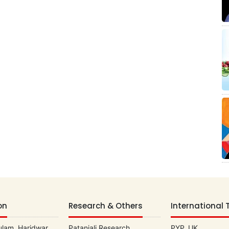
on
Research & Others
International 
lam, Haridwar
Patanjali Research
PYP, UK