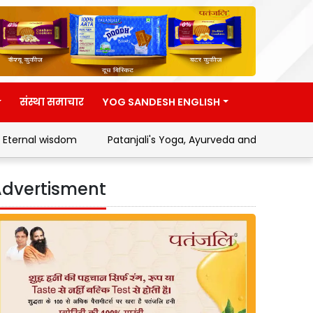
संस्था समाचार
YOG SANDESH ENGLISH
 wisdom
Patanjali's Yoga, Ayurveda and Swadeshi Movemen
dvertisment