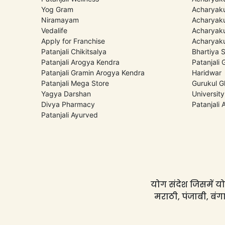
Yog Gram
Acharyaku
Niramayam
Acharyaku
Vedalife
Acharyaku
Apply for Franchise
Acharyaku
Patanjali Chikitsalya
Bhartiya 
Patanjali Arogya Kendra
Patanjali
Patanjali Gramin Arogya Kendra
Haridwar
Patanjali Mega Store
Gurukul G
Yagya Darshan
University
Divya Pharmacy
Patanjali
Patanjali Ayurved
योग संदेश जिसमें योग
मराठी, पंजाबी, बंगा