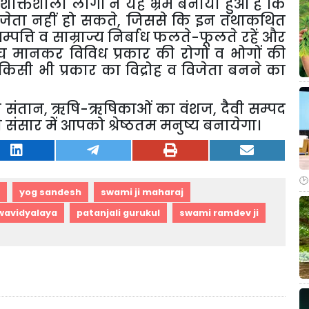
 शक्तिशाली लोगों ने यह भ्रम बनाया हुआ है कि
िजेता नहीं हो सकते, जिससे कि इन तथाकथित
म्पत्ति व साम्राज्य निर्बाध फलते-फूलते रहें और
च मानकर विविध प्रकार की रोगों व भोगों की
 किसी भी प्रकार का विद्रोह व विजेता बनने का
्वर की संतान, ऋषि-ऋषिकाओं का वंशज, दैवी सम्पद
 संसार में आपको श्रेष्ठतम मनुष्य बनायेगा।
yog sandesh
swami ji maharaj
hwavidyalaya
patanjali gurukul
swami ramdev ji