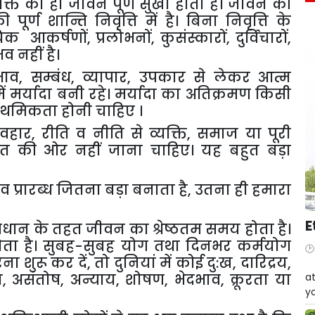
 व्यक्ति का ही जीवन पूर्ण सुखी होता है। जीवन की
 पूर्ण शान्ति निवृत्ति में है। बिना निवृत्ति के
र्षणों, प्रलोभनों, कुसंस्कारों, दुर्विचारों,
भव नहीं है।
भाव, सम्बंध, व्यापार, उपकार से लेकर आत्म
में मर्यादा बनी रहे। मर्यादा का अतिक्रमण किसी
राथमिकता होनी चाहिए ।
हार, रीति व नीति से व्यक्ति, समाज या पूरी
 की ओर नहीं जाना चाहिए। यह बहुत बड़ा
 व प्रारब्ध जितना बड़ा बनाता है, उतना ही हमारा
E
के विधान के तहत जीवन का श्रेष्ठतम समय होता है।
भ होता है। सुबह-सुबह योग तथा दिनभर कर्मयोग
 शुरू कर दें, तो दुनियां में कोई दु:ख, दारिद्रय,
W
ा, असंतोष, अन्याय, शोषण, भेदभाव, क्रूरता या
at
yo