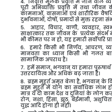
4. निवृत्ति मूलक प्रवृत्ति में जीने वाले
पूरी अभिव्यक्ति प्रवृत्ति में तथा जीवन की
कामनाओं, वासनाओं एवं शारीरिक वैषयिक आक
दुर्भावनाओं, दोषों, प्रमादों से मुक्त रहना सं
5. आहार, विचार, वाणी, व्यवहार, स्व
साक्षात्कार तक जीवन के प्रत्येक संदर्भ 
भी कीमत पर न हो, यह हमारी सर्वोपरि प्
6. हमारे किसी भी निर्णय, आचरण, व्यव
मानवता का ध्यान किसी भी गलत बात
सामाजिक अपराध है।
7. हमें समाज, भगवान् या हमारा पुरुषार्थ
उत्तरदायित्व और अधिक बढ़ जाता है।
8. ब्रह्म मुहूर्त अमृत बेला है, भगवान् 
ब्रह्म मुहूर्त में योग का सर्वाधिक ला
मात्र ये दो काम देश व दुनियां के लोग करना
रोग, नशा, हिंसा, झूठ, बेईमानी, अशुचित
युद्ध आदि होगा ही नहीं।