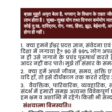
ब्रह्म
मुहूर्त
अमृत
बेला
है
,
भगवान्
के
विधान
के
तहत
जी
लाभ
होता
है।
सुबह
-
सुबह
योग
तथा
दिनभर
कर्मयोग
मात
कोई
दु
:
ख
,
दारिद्रय
,
रोग
,
नशा
,
हिंसा
,
झूठ
,
बेईमानी
,
अश
होगा
ही
नहीं।
1. क्या हमने ईश्वर प्रदत्त ज्ञान, संवेद
दिशा में लगाया है? 90 से 99% लोग अपन
न ही उसे जगाने के प्रचंड पुरुषार्थ करत
आदर नहीं कर पाते। मुझे तो संसार के समस
2. क्या हमें अपने जीवन, समय, शक्ति एवं 
यदि हाँ, तो इसे दीर्घकाल तक करते रहिए
3. वैयक्तिक, पारिवारिक, व्यवहारिक, 
संदर्भ में हमारी समझ अत्यन्त विवेकपूर्
हम भ्रम व अशान्ति में रहेंगे। किसी भी सन
संशयात्मा विनस्यति।।