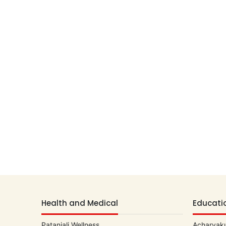
Health and Medical
Educati
Patanjali Wellness
Acharyaku