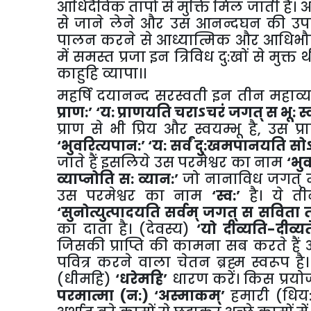
आधिदैविक तापों से मुक्ति मिल जाती है। 
से जाने लेने और उस आनन्दघन की उपास
पालन करने से आध्यात्मिक और आधिभौतिक
में समस्त प्रजा इन त्रिविध दु:खों से मुक
काहुहि व्यापा।।
महर्षि दयानन्द सरस्वती इन तीन महाव्या
प्राण:’
‘य: प्राणयति चराऽचरं जगत् स भू: स्व
प्राण से भी प्रिय और स्वयम्भू है, उस
‘भुवरित्यपान:’ ‘य: सर्वं दु:खमपानयति सो
जाते हैं इसलिये उस परमेश्वर का नाम
‘भुव
व्याप्नोति स: व्यान:’
जो नानाविध जगत् म
उस परमेश्वर का नाम
‘स्व:’
है। ये ती
‘सुनोत्युत्पादयति सर्वम् जगत् स सविता त
का दाता है। (देवस्य)
‘यो दीव्यति-दीव्यत
जिसकी प्राप्ति की कामना सब करते हैं अत
पवित्र करने वाला चेतन ब्रह्म स्वरूप 
(धीमहि)
‘धरेमहि’
धारण करें। किस प्रय
परमात्मा (न:) ‘अस्माकम्’
हमारी (धिय:)