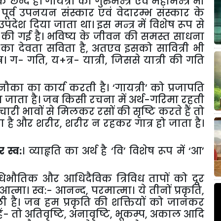
 छन्द है। गायत्री को गुरुमन्त्र एवं महामन्त्र भी
र्व उपनयन संस्कार एवं वेदारम्भ संस्कार के
पदेश दिया जाता था। इस मन्त्र में विशेष रूप से
थना की गई है। भविष्य के जीवन की समस्त साधना
 का देवता सविता है, अतएव इसको सावित्री भी
त्र। ग- गति, य+त्र- यात्री, जिससे यात्री की गति
का का कार्य करती है। ‘गायत्री’ को प्रजापति
ा जाता है। जब किसी रचना में अर्थ-गरिमा रहती
ंचारी भावों से मिलकर रसों की सृष्टि करते हैं तो
ा है और शरीर, शरीर न रहकर गात्र हो जाता है।
र स्व:
। व्याहृति का अर्थ है ‘वि’ विशेष रूप में ‘आ’
आधिभौतिक और आधिदैविक त्रिविध तापों को दूर
 आत्मा। स्व:- आनन्द, परमात्मा। ये तीनों प्रकृति,
ी है। जब हम प्रकृति की शक्तियों को जानकर
 तो अतिवृष्टि, अनावृष्टि, भूकम्प, अकाल आदि