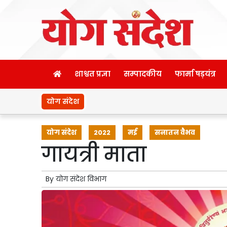
शाश्वत प्रज्ञा
सम्पादकीय
फार्मा षड़यंत्र
योग संदेश
योग संदेश
2022
मई
सनातन वैभव
गायत्री माता
By
योग संदेश विभाग