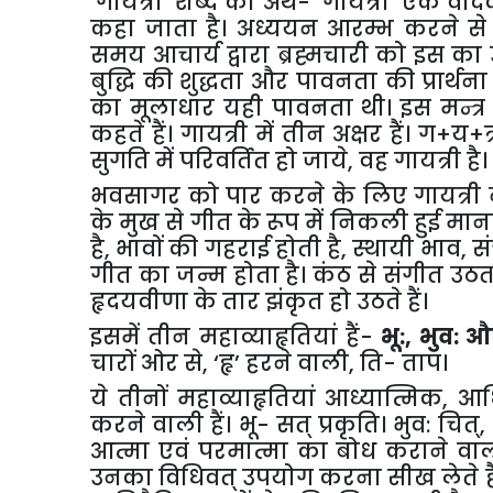
‘गायत्री’ शब्द का अर्थ- ‘गायत्री’ एक वैदिक
कहा जाता है। अध्ययन आरम्भ करने से पू
समय आचार्य द्वारा ब्रह्मचारी को इस का उ
बुद्धि की शुद्धता और पावनता की प्रार्
का मूलाधार यही पावनता थी। इस मन्त्र
कहते हैं। गायत्री में तीन अक्षर हैं। ग+य+
सुगति में परिवर्तित हो जाये, वह गायत्री है।
भवसागर को पार करने के लिए गायत्री नौ
के मुख से गीत के रूप में निकली हुई मान
है, भावों की गहराई होती है, स्थायी भाव, स
गीत का जन्म होता है। कंठ से संगीत उठत
हृदयवीणा के तार झंकृत हो उठते हैं।
इसमें तीन महाव्याहृतियां हैं-
भू:, भुव: औ
चारों ओर से, ‘हृ’ हरने वाली, ति- ताप।
ये तीनों महाव्याहृतियां आध्यात्मिक, 
करने वाली हैं। भू- सत् प्रकृति। भुव: चित्,
आत्मा एवं परमात्मा का बोध कराने वाल
उनका विधिवत् उपयोग करना सीख लेते हैं-