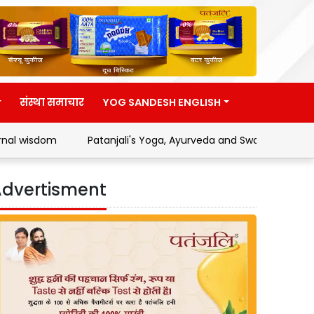
संस्था समाचार
YOG SANDESH ENGLISH
Patanjali's Yoga, Ayurveda and Swadeshi Movement
Ad
dvertisment