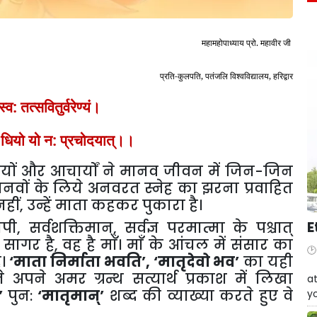
महामहोपाध्याय प्रो. महावीर जी
प्रति-कुलपति, पतंजलि विश्वविद्यालय, हरिद्वार
स्व: तत्सवितुर्वरेण्यं।
। धियो यो न: प्रचोदयात्।।
ियों और आचार्यों ने मानव जीवन में जिन-जिन
मानवों के लिये अनवरत स्नेह का झरना प्रवाहित
हीं, उन्हें माता कहकर पुकारा है।
र्वशक्तिमान्, सर्वज्ञ परमात्मा के पश्चात्
E
 सागर है, वह है माँ। माँ के आंचल में संसार का
ं।
‘माता निर्माता भवति’, ‘मातृदेवो भव’
का यही
W
े अपने अमर ग्रन्थ सत्यार्थ प्रकाश में लिखा
at
द’
पुन:
‘मातृमान्’
शब्द की व्याख्या करते हुए वे
yo