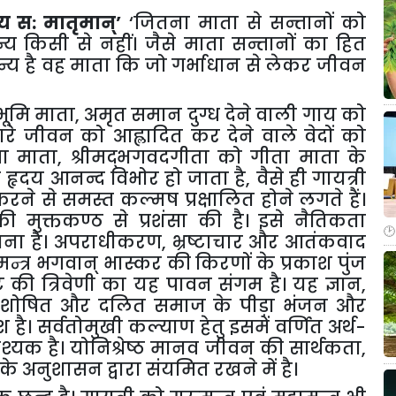
स्य स: मातृमान्’
‘जितना माता से सन्तानों को
य किसी से नहीं। जैसे माता सन्तानों का हित
न्य है वह माता कि जो गर्भाधान से लेकर जीवन
भूमि माता, अमृत समान दुग्ध देने वाली गाय को
ारे जीवन को आह्लादित कर देने वाले वेदों को
गा माता, श्रीमद्भगवदगीता को गीता माता के
दय आनन्द विभोर हो जाता है, वैसे ही गायत्री
 करने से समस्त कल्मष प्रक्षालित होने लगते हैं।
की मुक्तकण्ठ से प्रशंसा की है। इसे नैतिकता
ाना है। अपराधीकरण, भ्रष्टाचार और आतंकवाद
्त्र भगवान् भास्कर की किरणों के प्रकाश पुंज
ि की त्रिवेणी का यह पावन संगम है। यह ज्ञान,
़त, शोषित और दलित समाज के पीड़ा भंजन और
देश है। सर्वतोमुखी कल्याण हेतु इसमें वर्णित अर्थ-
यक है। योनिश्रेष्ठ मानव जीवन की सार्थकता,
 अनुशासन द्वारा संयमित रखने में है।