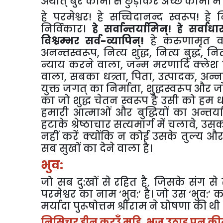
अर्थात् बुरे कामों से छुड़ाकर अच्छे कामों में प
हे परमेश्वर! हे सच्चिदानन्द स्वरूप! हे
निर्विकार।
हे सर्वान्तर्यामिन्! हे सर्वाध
विश्वम्भर सर्व-व्यापिन्!
हे करुणामृत वार
अनन्तस्वरूप, नित्य शुद्ध, नित्य बुद्ध,
न्याय करने वाला, जन्म मरणादि क्ले
वाला, सबका धत्र्ता, पिता, उत्पादक, अन्
युक्त जगत् का निर्माता, शुद्धस्वरूप और 
का जो शुद्ध चेतन स्वरूप है उसी को हम ध
हमारी आत्माओं और बुद्धियों का अन्तर्या
हटाके श्रेष्ठाचार सत्यमार्ग में चलावे,
नहीं करें क्योंकि न कोई उसके तुल्य 
सब सुखों का देने वाला है।
भुव:
जो सब दु:खों से रहित है, जिसके संग से
परमेश्वर का नाम ‘भुव:’ है। जो उस ‘भुव:’
मर्यादा पुरूषोत्तम श्रीराम ने घोषणा की थी
निसिचर हीन करउँ महि, भुज उठाइ प्रन कीन