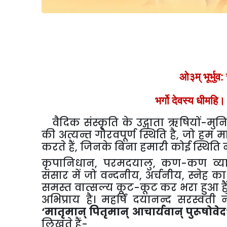
ओ३म् भूर्भुव: 
भर्गो देवस्य धीमहि
वैदिक संस्कृति के उद्गाता ऋषियों-मुन
की अत्यन्त गौरवपूर्ण स्थिति है, जो हम 
करते हैं, जिनके बिना हमारी कोई स्थिति न
कृपानिधान, परमदयालु, कण-कण व्यापी, स
संसार में जो वन्दनीय, अर्चनीय, स्नेह का
समस्त वात्सल्य कूट-कूट कर भरा हुआ है
अभिप्राय है। महर्षि दयानन्द सरस्वती न
‘मातृमान् पितृमान् आचार्यवान् पुरूषोवे
लिखते हैं-