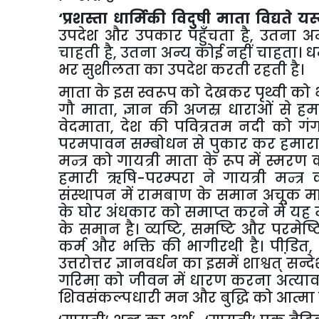
‘प्रशस्ता धार्मिकी विदुषी माता विद्यते य
उपदेश और उपकार पहुँचता है, उतना अन्
चाहती है, उतना अन्य कोई नहीं चाहता। ध
भर सुशीलता का उपदेश करती रहती है।
माता के इस स्वरूप को देखकर पृथ्वी को 
गौ माता, ज्ञान की अजस्र धाराओं से हम
वेदमाता, देश की पवित्रतम नदी को गं
परमपावन सम्बोधन से पुकार कर हमारा हृ
मन्त्र को गायत्री माता के रूप में स्मरण
हमारी ऋषि-परम्परा ने गायत्री मन्त्र 
संस्थापन में रामबाण के समान अचूक म
के घोर अंधकार को समाप्त करने में यह मन
के समान है। व्यष्टि, समष्टि और परमेष्ट
कर्म और भक्ति की भागीरथी है। पीडि
उत्तरोत्तर ज्ञानवर्धन का इसमें शाश्वत् सन्
गरिमा को जीवन में धारण करना अत्यावश्
शिवसंकल्पधारी मन और बुद्धि को आत्मा के