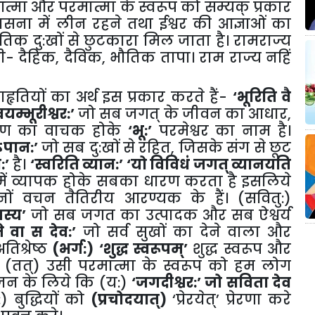
आत्मा और परमात्मा के स्वरूप को सम्यक् प्रकार
ना में लीन रहने तथा ईश्वर की आज्ञाओं का
 दु:खों से छुटकारा मिल जाता है। रामराज्य
्त थी- दैहिक, दैविक, भौतिक तापा। राम राज्य नहिं
हृतियों का अर्थ इस प्रकार करते हैं-
‘भूरिति वै
यम्भूरीश्वर:’
जो सब जगत् के जीवन का आधार,
 प्राण का वाचक होके
‘भू:’
परमेश्वर का नाम है।
ऽपान:’
जो सब दु:खों से रहित, जिसके संग से छूट
:’
है।
‘स्वरिति व्यान:’ ‘यो विविधं जगत् व्यानयति
ें व्यापक होके सबका धारण करता है इसलिये
नों वचन तैतिरीय आरण्यक के हैं। (सवितु:)
स्य’
जो सब जगत का उत्पादक और सब ऐश्वर्य
े वा स देव:’
जो सर्व सुखों का देने वाला और
िश्रेष्ठ
(भर्ग:)
‘शुद्ध स्वरूपम्’
शुद्ध स्वरूप और
है। (तत्) उसी परमात्मा के स्वरूप को हम लोग
ोजन के लिये कि (य:)
‘जगदीश्वर:’ जो सविता देव
 बुद्धियों को
(प्रचोदयात्)
‘प्रेरयेत्’ प्रेरणा करे