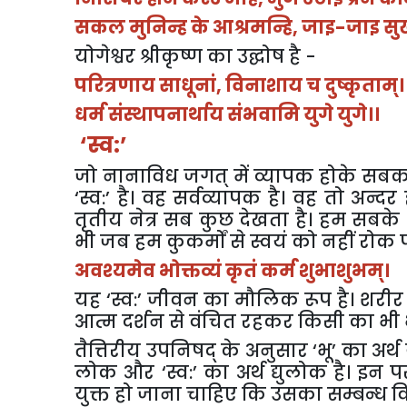
सकल मुनिन्ह के आश्रमन्हि, जाइ-जाइ सु
योगेश्वर श्रीकृष्ण का उद्घोष है -
परित्रणाय साधूनां, विनाशाय च दुष्कृताम्।
धर्म संस्थापनार्थाय संभवामि युगे युगे।।
‘स्व:’
जो नानाविध जगत् में व्यापक होके सब
‘स्व:’ है। वह सर्वव्यापक है। वह तो अन्
तृतीय नेत्र सब कुछ देखता है। हम सबक
भी जब हम कुकर्मों से स्वयं को नहीं रोक 
अवश्यमेव भोक्तव्यं कृतं कर्म शुभाशुभम्।
यह ‘स्व:’ जीवन का मौलिक रूप है। शरीर
आत्म दर्शन से वंचित रहकर किसी का भी
तैत्तिरीय उपनिषद् के अनुसार ‘भू’ का अर्थ य
लोक और ‘स्व:’ का अर्थ द्युलोक है। इ
युक्त हो जाना चाहिए कि उसका सम्बन्ध विरा