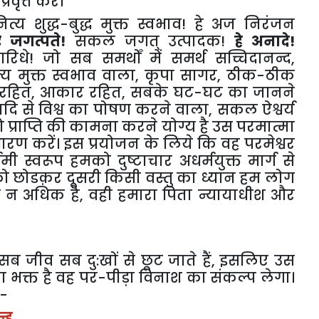
्रवृत्त करे।
 नित्य शुद्ध-बुद्ध मुक्त स्वभाव! हे अज निरंजन
ार जगत्पते!
सकल जगत् उत्पादक!
हे अनादे!
िधे! जो सब समर्थों में समर्थ सच्चिदानन्द,
 नित्य मुक्त स्वभाव वाला, कृपा सागर, ठीक-ठीक
श रहित, आकार रहित, सबके घट-घट का जानने
नादि से विश्व का पोषण करने वाला, सकल ऐश्वर्य
जो प्राप्ति की कामना करने योग्य है उस परमात्मा
ारण करें। इस प्रयोजन के लिये कि वह परमेश्वर
मी स्वरूप हमको दुष्टाचार अधर्मयुक्त मार्ग से
 उसको छोडक़र दूसरी किसी वस्तु का ध्यान हम लोग
और न अधिक है, वही हमारा पिता न्यायाधीश और
 सब जीव सब दु:खों से छूट जाते हैं, इसलिए उस
 का भक्त है वह पर-पीड़ा विनाश का संकल्प लेगा।
 -
्ह,