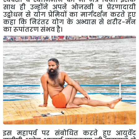
साथ
ही
उन्होंने
अपने
ओजस्वी
व
प्रेरणादायी
उद्बोधन
से
योग
प्रेमियों
का
मार्गदर्शन
करते
हुए
कहा
कि
निरंतर
योग
के
अभ्यास
से
शरीर
-
मन
का
रूपांतरण
संभव
है।
इस
महापर्व
पर
संबोधित
करते
हुए
आयुर्वेद