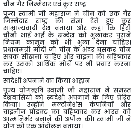
चीन
गैर
जिम्मेदार
एवं
क्रूर
राष्ट्र
पूज्य
स्वामी
जी
महाराज
ने
चीन
को
एक
गैर
जिम्मेदार
राष्ट्र
की
संज्ञा
देते
हुए
क्रूर
साम्राज्यवादी
देश
बताया
और
कहा
कि
हिंदी
चीनी
भाई
भाई
के
सन्देश
को
भुलाकर
पुराने
नियम
कानून
को
भी
भुला
देना
चाहिए।
प्रधानमंत्री
मोदी
जी
चीन
के
अंदर
घुसकर
चीन
सबक
सीखना
चाहिए
और
चाइना
का
बहिष्कार
कर
उसको
आर्थिक
मोर्चे
पर
भी
प्रचार
करना
चाहिए।
स्वदेशी
अपनाने
का
किया
आह्वान
पूज्य
योगऋषि
स्वामी
जी
महाराज
ने
समस्त
देशवासियों
को
स्वदेशी
अपनाने
के
लिए
प्रेरित
किया।
उन्होंने
मल्टीनेशंस
कंपनियों
और
चाइनीज
प्रोडक्ट
का
बहिष्कार
कर
भारत
को
आत्मनिर्भर
बनाने
की
अपील
की।
स्वामी
जी
ने
योग
को
एक
आंदोलन
बताया।