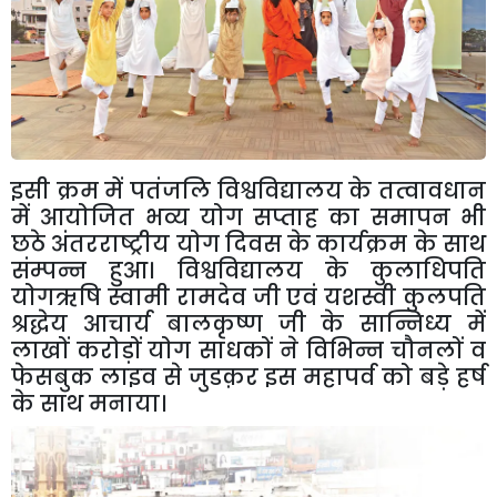
इसी
क्रम
में
पतंजलि
विश्वविद्यालय
के
तत्वावधान
में
आयोजित
भव्य
योग
सप्ताह
का
समापन
भी
छठे
अंतरराष्ट्रीय
योग
दिवस
के
कार्यक्रम
के
साथ
संम्पन्न
हुआ।
विश्वविद्यालय
के
कुलाधिपति
योगऋषि
स्वामी
रामदेव
जी
एवं
यशस्वी
कुलपति
श्रद्धेय
आचार्य
बालकृष्ण
जी
के
सान्निध्य
में
लाखों
करोड़ों
योग
साधकों
ने
विभिन्न
चौनलों
व
फेसबुक
लाइव
से
जुडक़र
इस
महापर्व
को
बड़े
हर्ष
के
साथ
मनाया।