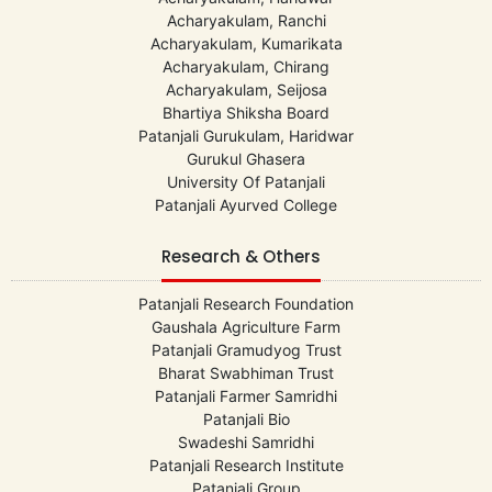
Acharyakulam, Ranchi
Acharyakulam, Kumarikata
Acharyakulam, Chirang
Acharyakulam, Seijosa
Bhartiya Shiksha Board
Patanjali Gurukulam, Haridwar
Gurukul Ghasera
University Of Patanjali
Patanjali Ayurved College
Research & Others
Patanjali Research Foundation
Gaushala Agriculture Farm
Patanjali Gramudyog Trust
Bharat Swabhiman Trust
Patanjali Farmer Samridhi
Patanjali Bio
Swadeshi Samridhi
Patanjali Research Institute
Patanjali Group