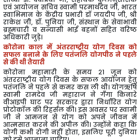
एवं
आयोजन
सचिव
स्वामी
परमार्थदेव
जी
,
भारत
स्वाभिमान
के
केंद्रीय
प्रभारी
डॉ
जयदीप
जी
,
श्री
राकेश
जी
,
डॉ
.
पुनिया
जी
,
संस्थान
के
सेवाभावी
ब्रह्मचारी
व
सन्यासी
भाई
बहनों
सहित
वरिष्ठ
अधिकारी
जुड़े।
कोरोना
काल
में
अंतरराष्ट्रीय
योग
दिवस
को
सफल
बनाने
के
लिए
पतंजलि
योगपीठ
ने
पहले
से
की
थी
तैयारी
कोरोना
महामारी
के
समय
२
1
जून
को
अंतरराष्ट्रीय
योग
दिवस
के
सफल
आयोजन
हेतु
पतंजलि
ने
पहले
से
कमर
कस
ली
थी।
योगऋषि
स्वामी
रामदेव
जी
महाराज
ने
गँगा
किनारे
वीआइपी
घाट
पर
सरकार
द्वारा
निर्धारित
योग
प्रोटोकॉल
की
रिहर्सल
की।
इस
अवसर
पर
स्वामी
जी
ने
आमजन
से
योग
को
अपने
जीवन
में
आत्मसात
करने
की
अपील
की।
उन्होंने
कहा
कि
योगी
कभी
रोगी
नहीं
होता
,
इसलिए
पूरी
दुनिया
को
इसे
अपनाना
चाहिए।