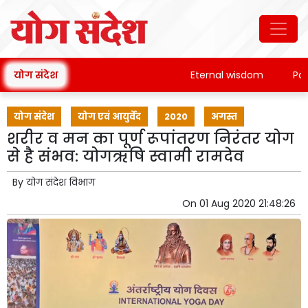
योग संदेश
Eternal wisdom
Patanja
योग संदेश
योग एवं आयुर्वेद
2020
अगस्त
शरीर व मन का पूर्ण रूपांतरण निरंतर योग
से है संभव: योगऋषि स्वामी रामदेव
By
योग संदेश विभाग
On
01 Aug 2020 21:48:26