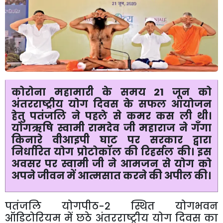
कोरोना
महामारी
के
समय
2
1
जून
को
अंतरराष्ट्रीय
योग
दिवस
के
सफल
आयोजन
हेतु
पतंजलि
ने
पहले
से
कमर
कस
ली
थी।
योगऋषि
स्वामी
रामदेव
जी
महाराज
ने
गँगा
किनारे
वीआइपी
घाट
पर
सरकार
द्वारा
निर्धारित
योग
प्रोटोकॉल
की
रिहर्सल
की।
इस
अवसर
पर
स्वामी
जी
ने
आमजन
से
योग
को
अपने
जीवन
में
आत्मसात
करने
की
अपील
की।
पतंजलि
योगपीठ
-
2
स्थित
योगभवन
ऑडिटोरियम
में
छठे
अंतरराष्ट्रीय
योग
दिवस
का