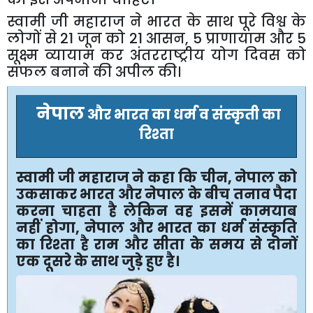
स्वामी
जी
महाराज
ने
भारत
के
साथ
पूरे
विश्व
के
लोगों
से
21
जून
को
21
आसन
, 5
प्राणायाम
और
5
सूक्ष्म
व्यायाम
कर
अंतरराष्ट्रीय
योग
दिवस
को
सफल
बनाने
की
अपील
की।
नेपाल
और
भारत
का
धर्म
व
संस्कृती
का
रिश्ता
स्वामी
जी
महाराज
ने
कहा
कि
चीन
,
नेपाल
को
उकसाकर
भारत
और
नेपाल
के
बीच
तनाव
पैदा
करना
चाहता
है
लेकिन
वह
इसमें
कामयाब
नहीं
होगा
,
नेपाल
और
भारत
का
धर्म
संस्कृति
का
रिश्ता
है
राम
और
सीता
के
समय
से
दोनों
एक
दूसरे
के
साथ
जुड़े
हुए
है।