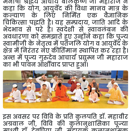
मनीषी
श्रद्धेय
आचार्य
बालकृष्ण
जी
महाराज
ने
कहा
कि
योग
,
आयुर्वेद
की
विधा
मानव
मात्र
के
कल्याण
के
लिए
निर्मित
एक
वैज्ञानिक
चिकित्सा
पद्धति
है।
यह
सम्प्रदाय
,
जाति
आदि
के
भेदभाव
से
परे
है।
स्वदेशी
से
स्वावलंबन
की
अवधारणा
को
समझाते
हुए
उन्होंने
कहा
कि
पूज्य
स्वामीजी
के
नेतृत्व
में
पतंजलि
योग
व
आयुर्वेद
के
क्षेत्र
में
निरंतर
नए
कीर्तिमान
स्थापित
कर
रहा
है।
अन्त
में
पूज्य
गुरुदेव
आचार्य
प्रद्युम्न
जी
महाराज
का
भी
पावन
आर्शीवाद
प्राप्त
हुआ।
इस
अवसर
पर
विवि
के
प्रति
कुलपति
डॉ
.
महावीर
अग्रवाल
जी
,
विवि
की
कुलानुशासिका
पूज्या
साध्वी
डॉ
.
देवप्रिया
जी
,
सहायक
कुलानुशासक