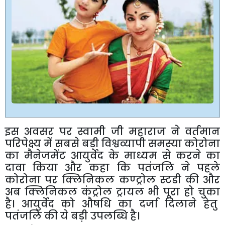
इस
अवसर
पर
स्वामी
जी
महाराज
ने
वर्तमान
परिपेक्ष्य
में
सबसे
बड़ी
विश्वव्यापी
समस्या
कोरोना
का
मैनेजमेंट
आयुर्वेद
के
माध्यम
से
करने
का
दावा
किया
और
कहा
कि
पतंजलि
ने
पहले
कोरोना
पर
क्लिनिकल
कण्ट्रोल
स्टडी
की
और
अब
क्लिनिकल
कंट्रोल
ट्रायल
भी
पूरा
हो
चुका
है।
आयुर्वेद
को
औषधि
का
दर्जा
दिलाने
हेतु
पतंजलि
की
ये
बड़ी
उपलब्धि
है।