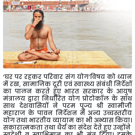
‘
घर
पर
रहकर
परिवार
संग
योग
’
विषय
को
ध्यान
में
रख
,
सामाजिक
दूरी
एवं
स्वास्थ्य
संबंधी
निर्देशों
का
पालन
करते
हुए
भारत
सरकार
के
आयुष
मंत्रालय
द्वारा
निर्धारित
योग
प्रोटोकॉल
के
साथ
साथ
देशवासियों
ने
परम
पूज्य
श्री
स्वामीजी
महाराज
के
पावन
निर्देशन
में
अन्य
उच्चस्तरीय
योग
तथा
भारतीय
व्यायाम
का
भी
अभ्यास
किया।
सकारात्मकता
तथा
धैर्य
का
संदेश
देते
हुए
उन्होंने
स्वदेशी
व
स्वाभिमान
का
भी
मंत्र
दिया।
इसके