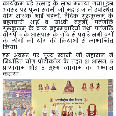
कार्यक्रम
बड़े
उत्साह
के
साथ
मनाया
गया।
इस
अवसर
पर
पूज्य
स्वामी
जी
महाराज
ने
उपस्थित
योग
साधक
भाई
-
बहनों
,
वैदिक
गुरुकुलम्
के
ब्रह्मचारी
भाई
व
साध्वी
बहनों
,
पतंजलि
गुरुकुलम्
के
बाल
ब्रह्म्मचारियों
तथा
पतंजलि
योगपीठ
के
आसपास
के
गाँव
से
पधारे
सभी
वर्गों
के
लोगों
को
योग
की
क्रियाओं
से
लाभान्वित
किया।
इस
अवसर
पर
पूज्य
स्वामी
जी
महाराज
ने
निर्धारित
योग
प्रोटोकॉल
के
तहत
21
आसन
, 5
प्राणायाम
और
5
सूक्ष्म
व्यायाम
का
अभ्यास
कराया।