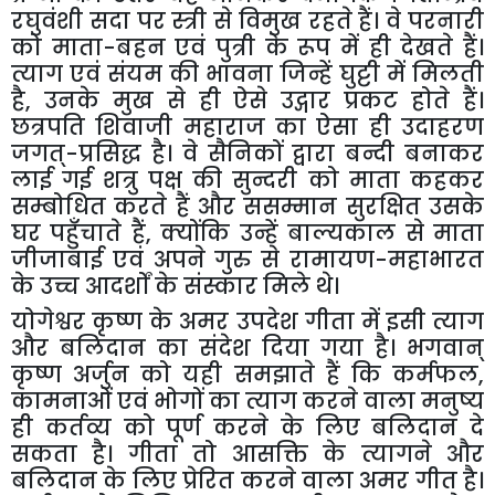
रघुवंशी
सदा
पर
स्त्री
से
विमुख
रहते
हैं।
वे
परनारी
को
माता
-
बहन
एवं
पुत्री
के
रूप
में
ही
देखते
हैं।
त्याग
एवं
संयम
की
भावना
जिन्हें
घुट्टी
में
मिलती
है
,
उनके
मुख
से
ही
ऐसे
उद्गार
प्रकट
होते
हैं।
छत्रपति
शिवाजी
महाराज
का
ऐसा
ही
उदाहरण
जगत्
-
प्रसिद्ध
है।
वे
सैनिकों
द्वारा
बन्दी
बनाकर
लाई
गई
शत्रु
पक्ष
की
सुन्दरी
को
माता
कहकर
सम्बोधित
करते
हैं
और
ससम्मान
सुरक्षित
उसके
घर
पहुँचाते
हैं
,
क्योंकि
उन्हें
बाल्यकाल
से
माता
जीजाबाई
एवं
अपने
गुरु
से
रामायण
-
महाभारत
के
उच्च
आदर्शों
के
संस्कार
मिले
थे।
योगेश्वर
कृष्ण
के
अमर
उपदेश
गीता
में
इसी
त्याग
और
बलिदान
का
संदेश
दिया
गया
है।
भगवान्
कृष्ण
अर्जुन
को
यही
समझाते
हैं
कि
कर्मफल
,
कामनाओं
एवं
भोगों
का
त्याग
करने
वाला
मनुष्य
ही
कर्तव्य
को
पूर्ण
करने
के
लिए
बलिदान
दे
सकता
है।
गीता
तो
आसक्ति
के
त्यागने
और
बलिदान
के
लिए
प्रेरित
करने
वाला
अमर
गीत
है।