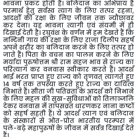
भावना
प्रकट
होती
है।
बलिदान
का
अभिप्राय
है
परमार्थ
हेतु
सर्वस्व
त्याग
के
लिए
तत्पर
रहना
,
आदर्शों
की
रक्षा
के
लिए
जीवन
तक
न्यौछावर
कर
देना।
यह
भावना
त्यागी
एवं
संयमी
में
ही
दिखाई
देती
है।
रघुवंश
के
वर्णन
में
हम
देखते
हैं
कि
नन्दिनी
गाय
की
रक्षा
के
लिए
राजा
दिलीप
सहर्ष
अपने
शरीर
का
बलिदान
करने
के
लिए
तत्पर
हो
जाते
हैं।
पिता
के
वचन
का
पालन
करने
के
लिए
मर्यादा
पुरुषोत्तम
श्री
राम
सहज
भाव
से
राज्य
का
परित्याग
कर
वनवास
स्वीकार
करते
हैं।
आदर्श
भाई
भरत
प्राप्त
हुए
राज्य
को
तृणवत्
त्यागते
हुए
14
वर्ष
तक
तपस्या
करते
हुए
राज्य
का
दायित्व
निभाते
हैं।
सीता
जी
पतिव्रता
के
आदर्श
को
निभाने
के
लिए
महल
की
सुख
-
सुविधाओं
को
तिलाञ्जलि
देकर
वनवास
में
तापसव्रत
धारणकर
नाना
कष्टों
को
सहर्ष
सहती
हैं।
ये
आदर्श
त्याग
एवं
बलिदान
के
संस्कारों
से
ओत
-
प्रोत
भारतीय
परम्परा
में
पले
-
बढ़े
महापुरुषों
के
जीवन
में
सर्वत्र
दिखाई
देते
हैं।