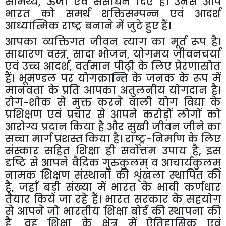
सामर्थ्य
,
ऊर्जा
एवं
संसाधन
दिए
हैं।
उनसे
आप
भारत
को
समर्थ
शक्तिसम्पन्न
एवं
आदर्श
आध्यात्मिक
राष्ट्र
बनाने
में
जुटे
हुए
हैं।
आपका
व्यक्तिगत
जीवन
त्याग
का
मूर्त
रूप
है।
साधारण
वस्त्र
,
सादा
भोजन
,
योगमय
जीवनचर्या
एवं
उच्च
आदर्श
,
वर्तमान
पीढ़ी
के
लिए
प्रेरणास्रोत
हैं।
भूमण्डल
पर
योगक्रान्ति
के
जनक
के
रूप
में
मानवता
के
प्रति
आपका
अतुलनीय
योगदान
है।
रोग
-
शोक
से
मुक्त
करने
वाली
योग
विद्या
के
प्रशिक्षण
एवं
प्रचार
से
आपने
करोड़ों
लोगों
को
आरोग्य
प्रदान
किया
है
और
सुखी
जीवन
जीने
का
सच्चा
मार्ग
प्रशस्त
किया
है।
राष्ट्र
-
निर्माण
के
लिए
संस्कार
सहित
शिक्षा
ही
सर्वोत्तम
उपाय
है
,
इस
दृष्टि
से
आपने
वैदिक
गुरुकुलम्
व
आचार्यकुलम्
नामक
शिक्षण
संस्थानों
की
शृंखला
स्थापित
की
है
,
जहाँ
बड़ी
संख्या
में
भारत
के
भावी
कर्णधार
तैयार
किये
जा
रहे
हैं।
भारत
सरकार
के
सहयोग
से
आपने
जो
भारतीय
शिक्षा
बोर्ड
की
स्थापना
की
है
,
वह
शिक्षा
के
क्षेत्र
में
ऐतिहासिक
एवं