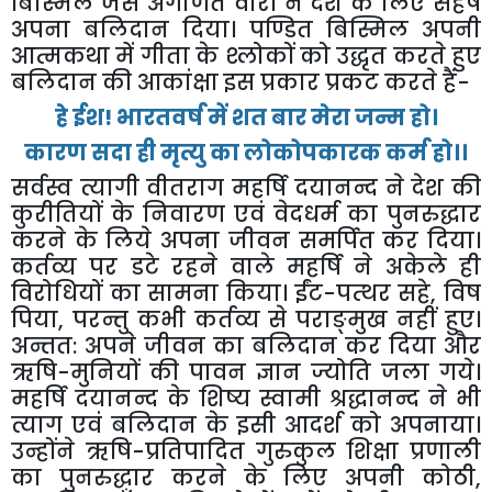
बिस्मिल
जैसे
अगणित
वीरों
ने
देश
के
लिए
सहर्ष
अपना
बलिदान
दिया।
पण्डित
बिस्मिल
अपनी
आत्मकथा
में
गीता
के
श्लोकों
को
उद्धृत
करते
हुए
बलिदान
की
आकांक्षा
इस
प्रकार
प्रकट
करते
हैं
-
हे
ईश
!
भारतवर्ष
में
शत
बार
मेरा
जन्म
हो।
कारण
सदा
ही
मृत्यु
का
लोकोपकारक
कर्म
हो।।
सर्वस्व
त्यागी
वीतराग
महर्षि
दयानन्द
ने
देश
की
कुरीतियों
के
निवारण
एवं
वेदधर्म
का
पुनरुद्धार
करने
के
लिये
अपना
जीवन
समर्पित
कर
दिया।
कर्तव्य
पर
डटे
रहने
वाले
महर्षि
ने
अकेले
ही
विरोधियों
का
सामना
किया।
ईंट
-
पत्थर
सहे
,
विष
पिया
,
परन्तु
कभी
कर्तव्य
से
पराङ्मुख
नहीं
हुए।
अन्तत
:
अपने
जीवन
का
बलिदान
कर
दिया
और
ऋषि
-
मुनियों
की
पावन
ज्ञान
ज्योति
जला
गये।
महर्षि
दयानन्द
के
शिष्य
स्वामी
श्रद्धानन्द
ने
भी
त्याग
एवं
बलिदान
के
इसी
आदर्श
को
अपनाया।
उन्होंने
ऋषि
-
प्रतिपादित
गुरुकुल
शिक्षा
प्रणाली
का
पुनरुद्धार
करने
के
लिए
अपनी
कोठी
,