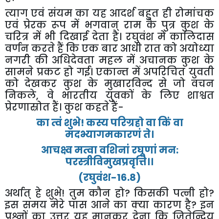
त्याग
एवं
संयम
का
यह
आदर्श
बहुत
ही
रोमांचक
एवं
प्रेरक
रूप
में
भगवान्
राम
के
पुत्र
कुश
के
चरित्र
में
भी
दिखाई
देता
है।
रघुवंश
में
कालिदास
वर्णन
करते
हैं
कि
एक
बार
आधी
रात
को
अयोध्या
नगरी
की
अधिदेवता
महल
में
अचानक
कुश
के
सामने
प्रकट
हो
गई।
एकान्त
में
अपरिचित
युवती
को
देखकर
कुश
के
मुखारविन्द
से
जो
वचन
निकले
,
वे
भारतीय
युवकों
के
लिए
शाश्वत
प्रेरणास्रोत
हैं।
कुश
कहते
हैं
-
का
त्वं
शुभे
!
कस्य
परिग्रहो
वा
किं
वा
मदभ्यागमकारणं
ते।
आचक्ष्व
मत्वा
वशिनां
रघूणां
मन
:
परस्त्रीविमुखप्रवृत्ति।।
(
रघुवंश
-
16.8
)
अर्थात्
हे
शुभे
!
तुम
कौन
हो
?
किसकी
पत्नी
हो
?
इस
समय
मेरे
पास
आने
का
क्या
कारण
है
?
इन
प्रश्नों
का
उत्तर
यह
मानकर
देना
कि
जितेन्द्रिय