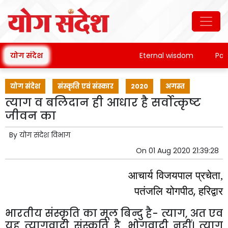
योग संदेश
Eternal wisdom
Patanja
योग संदेश
संस्कृति एवं संस्कार
2020
अगस्त
त्याग व बलिदान ही आधार है सर्वोत्कृष्ट
जीवन का
By
योग संदेश विभाग
On
01 Aug 2020 21:39:28
आचार्य
विजयपाल
प्रचेता
,
,
पतंजलि
योगपीठ
हरिद्वार
भारतीय
संस्कृति
का
मूल
बिन्दु
है
-
त्याग
,
अत
एव
यह
त्यागवादी
संस्कृति
है
,
भोगवादी
नहीं।
त्याग