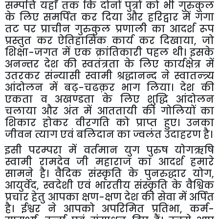
सम्पत्ति
यहाँ
तक
कि
दोनों
पुत्रों
को
भी
गुरुकुल
के
लिए
समर्पित
कर
दिया
और
हरिद्वार
में
गंगा
तट
पर
प्राचीन
गुरुकुल
प्रणाली
का
आदर्श
रूप
प्रस्तुत
कर
ऐतिहासिक
कार्य
कर
दिखाया
,
जो
शिक्षा
-
जगत
में
एक
क्रांतिकारी
पहल
थी।
इसके
अनन्तर
देश
की
स्वतंत्रता
के
लिए
कार्यक्षेत्र
में
उतरकर
संन्यासी
स्वामी
श्रद्धानन्द
ने
स्वातन्त्र्य
आंदोलन
में
बढ़
-
चढक़र
भाग
लिया।
देश
की
एकता
व
अखण्डता
के
लिए
शुद्धि
आंदोलन
चलाया
और
अंत
में
आततायी
की
गोलियों
का
शिकार
होकर
वीरगति
को
प्राप्त
हुए।
उनका
जीवन
त्याग
एवं
बलिदान
का
ज्वलंत
उदाहरण
है।
इसी
परम्परा
में
वर्तमान
युग
पुरुष
योगऋषि
स्वामी
रामदेव
जी
महाराज
का
आदर्श
हमारे
सामने
है।
वैदिक
संस्कृति
के
पुनरुद्धार
योग
,
आयुर्वेद
,
स्वदेशी
एवं
भारतीय
संस्कृति
के
वैश्विक
प्रचार
हेतु
आपका
क्षण
-
क्षण
देश
की
सेवा
में
अर्पित
है।
ईश्वर
ने
आपको
अपरिमित
प्रतिभा
,
कर्म
-