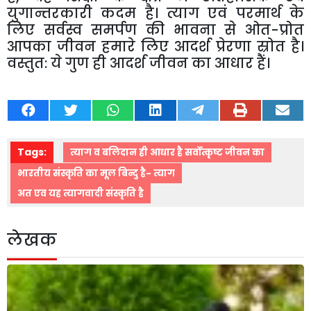
युगान्तरकारी
कदम
है।
त्याग
एवं
परमार्थ
के
लिए
सर्वस्व
समर्पण
की
भावना
से
ओत
-
प्रोत
आपका
जीवन
हमारे
लिए
आदर्श
प्रेरणा
स्रोत
है।
वस्तुत
:
ये
गुण
ही
आदर्श
जीवन
का
आधार
हैं।
Tags:
त्याग व बलिदान ही आधार है सर्वोत्कृष्ट जीवन का
भारतीय संस्कृति का मूल बिन्दु है- त्याग
अत एव यह त्यागवादी संस्कृति है
लेखक