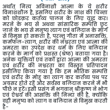
अर्थात्
नित्य
अविनाशी
आत्मा
के
ये
शरीर
विनाशशील
है
,
इसलिए
शरीर
के
नाश
की
चिन्ता
को
छोडक़र
कर्तव्य
पालन
के
लिए
युद्ध
कर।
मरने
के
भय
से
अथवा
सांसारिक
सम्पत्ति
छूट
जाने
के
भय
से
मनुष्य
त्याग
एवं
बलिदान
के
मार्ग
से
विमुख
हो
सकता
है
,
परन्तु
गीता
में
अनासक्ति
,
कर्मफल
-
त्याग
,
शरीर
की
नश्वरता
एवं
आत्मा
की
अमरता
का
उपदेश
कर
धर्म
के
लिए
बलिदान
करने
के
मार्ग
को
प्रशस्त
(
श्रेष्ठ
)
बताया
गया
है।
अनेक
युक्तियों
एवं
तर्कों
द्वारा
आत्मा
की
अमरता
एवं
शरीर
की
नश्वरता
का
विस्तृत
प्रतिपादन
इसीलिए
किया
गया
है
कि
हम
भौतिक
सम्पत्ति
एवं
शरीर
के
मोह
का
त्याग
कर
कर्तव्य
पथ
पर
अग्रसर
होते
रहें
और
सर्वस्व
बलिदान
करने
में
भी
पीछे
न
हटें।
इसी
प्रसंग
में
भगवान्
श्रीकृष्ण
ने
भोग
एवं
ऐश्वर्य
की
आसक्ति
की
निन्दा
की
है
,
क्योंकि
वही
मनुष्य
को
त्याग
व
बलिदान
से
विमुख
करती
है
-