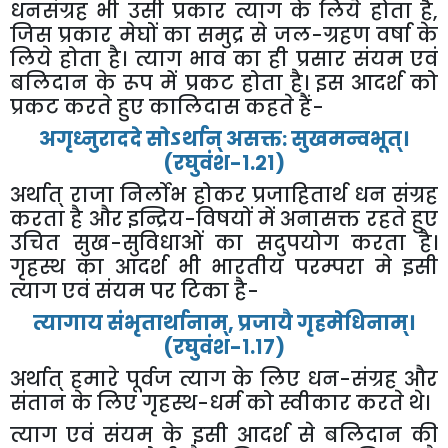
धनसंग्रह
भी
उसी
प्रकार
त्याग
के
लिये
होता
है
,
जिस
प्रकार
मेघों
का
समुद्र
से
जल
-
ग्रहण
वर्षा
के
लिये
होता
है।
त्याग
भाव
का
ही
प्रसार
संयम
एवं
बलिदान
के
रूप
में
प्रकट
होता
है।
इस
आदर्श
को
प्रकट
करते
हुए
कालिदास
कहते
हैं
-
अगृध्नुराददे
सोऽर्थान्
असक्त
:
सुखमन्वभूत्।
(
रघुवंश
-
१
.
२१
)
अर्थात्
राजा
निर्लोभ
होकर
प्रजाहितार्थ
धन
संग्रह
करता
है
और
इन्द्रिय
-
विषयों
में
अनासक्त
रहते
हुए
उचित
सुख
-
सुविधाओं
का
सदुपयोग
करता
है।
गृहस्थ
का
आदर्श
भी
भारतीय
परम्परा
मे
इसी
त्याग
एवं
संयम
पर
टिका
है
-
त्यागाय
संभृतार्थानाम्
,
प्रजायै
गृहमेधिनाम्।
(
रघुवंश
-
१
.
१७
)
अर्थात्
हमारे
पूर्वज
त्याग
के
लिए
धन
-
संग्रह
और
संतान
के
लिए
गृहस्थ
-
धर्म
को
स्वीकार
करते
थे।
त्याग
एवं
संयम
के
इसी
आदर्श
से
बलिदान
की