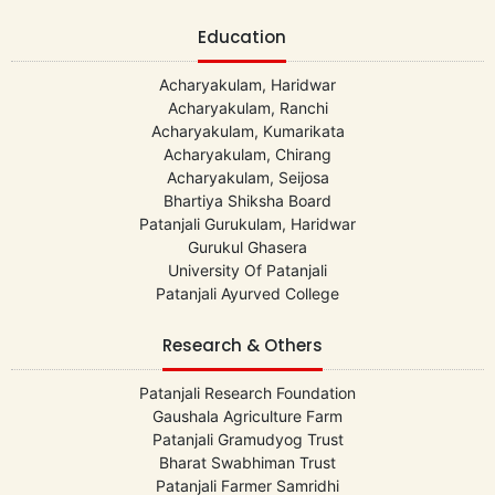
Education
Acharyakulam, Haridwar
Acharyakulam, Ranchi
Acharyakulam, Kumarikata
Acharyakulam, Chirang
Acharyakulam, Seijosa
Bhartiya Shiksha Board
Patanjali Gurukulam, Haridwar
Gurukul Ghasera
University Of Patanjali
Patanjali Ayurved College
Research & Others
Patanjali Research Foundation
Gaushala Agriculture Farm
Patanjali Gramudyog Trust
Bharat Swabhiman Trust
Patanjali Farmer Samridhi