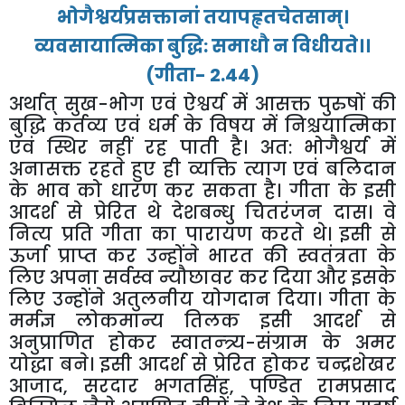
भोगैश्वर्यप्रसक्तानां
तयापहृतचेतसाम्।
व्यवसायात्मिका
बुद्धि
:
समाधौ
न
विधीयते।।
(
गीता
-
2.44
)
अर्थात्
सुख
-
भोग
एवं
ऐश्वर्य
में
आसक्त
पुरुषों
की
बुद्धि
कर्तव्य
एवं
धर्म
के
विषय
में
निश्चयात्मिका
एवं
स्थिर
नहीं
रह
पाती
है।
अत
:
भोगैश्वर्य
में
अनासक्त
रहते
हुए
ही
व्यक्ति
त्याग
एवं
बलिदान
के
भाव
को
धारण
कर
सकता
है।
गीता
के
इसी
आदर्श
से
प्रेरित
थे
देशबन्धु
चितरंजन
दास।
वे
नित्य
प्रति
गीता
का
पारायण
करते
थे।
इसी
से
ऊर्जा
प्राप्त
कर
उन्होंने
भारत
की
स्वतंत्रता
के
लिए
अपना
सर्वस्व
न्यौछावर
कर
दिया
और
इसके
लिए
उन्होंने
अतुलनीय
योगदान
दिया।
गीता
के
मर्मज्ञ
लोकमान्य
तिलक
इसी
आदर्श
से
अनुप्राणित
होकर
स्वातन्त्र्य
-
संग्राम
के
अमर
योद्धा
बने।
इसी
आदर्श
से
प्रेरित
होकर
चन्द्रशेखर
आजाद
,
सरदार
भगतसिंह
,
पण्डित
रामप्रसाद