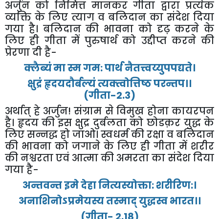
अर्जुन
को
निमित्त
मानकर
गीता
द्वारा
प्रत्येक
व्यक्ति
के
लिए
त्याग
व
बलिदान
का
संदेश
दिया
गया
है।
बलिदान
की
भावना
को
दृढ़
करने
के
लिए
ही
गीता
में
पुरुषार्थ
को
उद्दीप्त
करने
की
प्रेरणा
दी
है
-
क्लैब्यं
मा
स्म
गम
:
पार्थ
नैतत्त्वय्युपपद्यते।
क्षुद्रं
हृदयदौर्बल्यं
त्यक्त्वोत्तिष्ठ
परन्तप।।
(
गीता
-
2.3
)
अर्थात्
हे
अर्जुन
!
संग्राम
से
विमुख
होना
कायरपन
है।
हृदय
की
इस
क्षुद्र
दुर्बलता
को
छोडक़र
युद्ध
के
लिए
सन्नद्ध
हो
जाओ।
स्वधर्म
की
रक्षा
व
बलिदान
की
भावना
को
जगाने
के
लिए
ही
गीता
में
शरीर
की
नश्वरता
एवं
आत्मा
की
अमरता
का
संदेश
दिया
गया
है
-
अन्तवन्त
इमे
देहा
नित्यस्योक्ता
:
शरीरिण
:
।
अनाशिनोऽप्रमेयस्य
तस्माद्
युद्धस्व
भारत।।
(
गीता
-
2.18
)