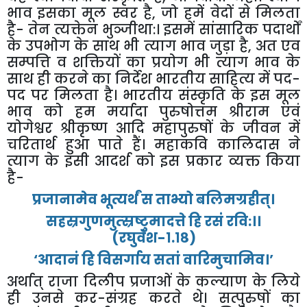
भाव
इसका
मूल
स्वर
है
,
जो
हमें
वेदों
से
मिलता
है
-
तेन
त्यक्तेन
भुञ्जीथा
:
।
इसमें
सांसारिक
पदार्थों
के
उपभोग
के
साथ
भी
त्याग
भाव
जुड़ा
है
,
अत
एव
सम्पत्ति
व
शक्तियों
का
प्रयोग
भी
त्याग
भाव
के
साथ
ही
करने
का
निर्देश
भारतीय
साहित्य
में
पद
-
पद
पर
मिलता
है।
भारतीय
संस्कृति
के
इस
मूल
भाव
को
हम
मर्यादा
पुरुषोत्तम
श्रीराम
एवं
योगेश्वर
श्रीकृष्ण
आदि
महापुरुषों
के
जीवन
में
चरितार्थ
हुआ
पाते
हैं।
महाकवि
कालिदास
ने
त्याग
के
इसी
आदर्श
को
इस
प्रकार
व्यक्त
किया
है
-
प्रजानामेव
भूत्यर्थं
स
ताभ्यो
बलिमग्रहीत्।
सहस्रगुणमुत्स्रष्टुमादत्ते
हि
रसं
रवि
:
।।
(
रघुवंश
-
१
.
१८
)
‘
आदानं
हि
विसर्गाय
सतां
वारिमुचामिव।
’
अर्थात्
राजा
दिलीप
प्रजाओं
के
कल्याण
के
लिये
ही
उनसे
कर
-
संग्रह
करते
थे।
सत्पुरुषों
का