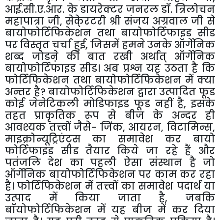
आई.सी.ए.आर. के डायरेक्टर जनरल डॉ. त्रिलोचन
महापात्रा जी
,
सेके्रटरी श्री संजय अग्रवाल जी से
बायोफोर्टिफिकेशन तथा बायोफोर्टिफाइड सीड
पर विस्तृत चर्चा हुई
,
जिसमें हमने उनके ऑर्गेनिक
शब्द जोडऩे की बात रखी अर्थात् ऑर्गेनिक
बायोफोर्टिफाइड सीड। अब प्रश्न यह उठता है कि
फोर्टिफिकेशन तथा बायोफोर्टिफिकेशन में क्या
अन्तर है
?
बायोफोर्टिफिकेशन द्वारा उत्पादित फूड
कोई जेनेटिकली मोडिफाइड फूड नहीं है
,
इसके
तहत प्राकृतिक रूप से बीज के अन्दर ही
आवश्यक तत्त्वों जैसे- जिंक
,
आयरन
,
विटामिन्स
,
माइक्रोन्यूट्रिएंट्स का समावेश कर बायो
फोर्टिफाइड सीड तैयार किये जा रहे हैं और
पतंजलि देश का पहली ऐसा संस्थान है जो
ऑर्गेनिक बायोफोर्टिफिकेशन पर काम कर रहा
है। फोर्टिफिकेशन में तत्त्वों का समावेश पदार्थ या
उत्पाद में किया जाता है
,
जबकि
बॉयोफोर्टिफिकेशन में यह बीज में कर दिया