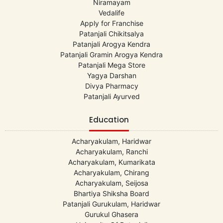
Niramayam
Vedalife
Apply for Franchise
Patanjali Chikitsalya
Patanjali Arogya Kendra
Patanjali Gramin Arogya Kendra
Patanjali Mega Store
Yagya Darshan
Divya Pharmacy
Patanjali Ayurved
Education
Acharyakulam, Haridwar
Acharyakulam, Ranchi
Acharyakulam, Kumarikata
Acharyakulam, Chirang
Acharyakulam, Seijosa
Bhartiya Shiksha Board
Patanjali Gurukulam, Haridwar
Gurukul Ghasera