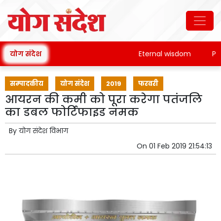
योग संदेश
Eternal wisdom
Patanj
सम्पादकीय
योग संदेश
2019
फरवरी
आयरन की कमी को पूरा करेगा पतंजलि
का डबल फोर्टिफाइड नमक
By
योग संदेश विभाग
On
01 Feb 2019 21:54:13