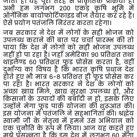
जाता है। यह पूरी तरह से प्राकृतिक प्रक्रिया है।
अभी हम लगभग २०० एकड़ कृषि भूमि में
ऑर्गेनिक बायोफोर्टिफाइड बीज तैयार कर रहे हैं।
ऐसे प्रयोग पतंजलि निरंतर करता रहेगा।
जब सरकार ने देश में लोगों के सही भोजन को
उपलब्ध कराने की बात पर चर्चा प्रारम्भ की तो
पाया कि देश में लोगों को सही भोजन उपलब्ध
नहीं हो पा रहा है। जहाँ अमेरिका ९० प्रतिशत तथा
थाइलैण्ड ६० प्रतिशत फूड प्रोसेस करता है
,
वहीं
दुर्भाग्य का विषय है कि भारत कृषि प्रधान देश
होते हुए भी मात्र ६-८ प्रतिशत ही फूड प्रोसेस कर
पा रहा है। भारत सरकार ने देश के लोगों को
अच्छा खाद्य मिले
,
खाद्य सुरक्षा उपलब्ध हो
,
और
किसानों के उत्पादों की बर्बादी न हो
,
इसके लिए
उन्होंने मेगा फूड पार्क योजना की शुरूआत की।
इस योजना में पतंजलि ने सहभागिता की। श्रद्धेय
स्वामी जी के नेतृत्व में हमने उस अभियान को
एक चुनौति के रूप में लिया। आज यह कहते हुए
मुझे प्रसन्नता है कि इस देश में लगभग ६० मेगा