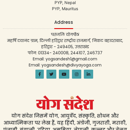
PYP, Nepal
PYP, Mauritus
Address
पतंजलि योगपीठ
महर्षि दयानंद ग्राम, दिल्ली हरिद्वार राष्ट्रीय राजमार्ग, निकट बहादराबाद,
हरिद्वार - 249405, उत्तराखंड
फोन: 01334- 240008, 244107, 246737
Email: yogsandesh1@gmail.com
Email: yogsandesh@divyayoga.com
योग संदेश जिसमें योग, आयुर्वेद, संस्कृति, शोधन और
आध्यात्मिकता पर लेख हैं, यह हिंदी, अंग्रेजी, गुजराती, मराठी,
पंजाबी, बंगाली, उड़िया, असमिया, नेपाली, कन्नड़ और तेलुगु