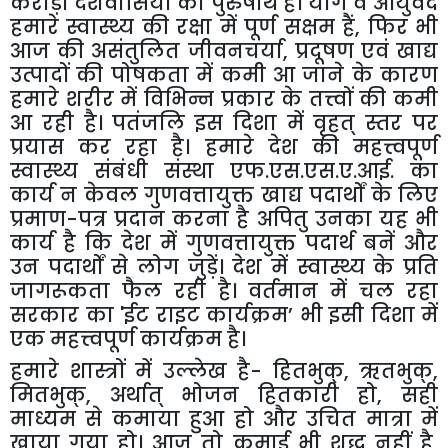
करोड़ों देशवासियों का पुरुषार्थ है। योग व आयुर्वेद
हमारे स्वास्थ्य की रक्षा में पूर्ण सक्षम हैं
,
फिर भी
आज की असंतुलित जीवनचर्या
,
प्रदूषण एवं खाद्य
उत्पादों की पोषकता में कमी आ जाने के कारण
हमारे शरीर में विभिन्न प्रकार के तत्त्वों की कमी
आ रही है। पतंजलि इस दिशा में वृहत् स्तर पर
प्रयास कर रहा है। हमारे देश की महत्त्वपूर्ण
स्वास्थ्य संबंधी संस्था एफ.एस.एस.ए.आई. का
कार्य न केवल गुणवत्तायुक्त खाद्य पदार्थों के लिए
प्रमाण-पत्र प्रदान करना है अपितु उनका यह भी
कार्य है कि देश में गुणवत्तायुक्त पदार्थ बनें और
उन पदार्थों से लोग जुड़ें। देश में स्वास्थ्य के प्रति
जागरूकता फैल रही है। वर्तमान में चल रहा
सरकार का
'
ईट राइट कार्यक्रम
’
भी इसी दिशा में
एक महत्त्वपूर्ण कार्यक्रम है।
हमारे शास्त्रों में उल्लेख है- हितभुक्
,
ऋतभुक्
,
मितभुक्
,
अर्थात् भोजन हितकारी हो
,
सही
माध्यम से कमाया हुआ हो और उचित मात्रा में
खाया गया हो। आज तो कमाई भी शुद्ध नहीं है
,