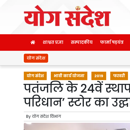
शाश्वत प्रज्ञा
सम्पादकीय
फार्मा षड़यंत्र
योग संदेश
योग संदेश
भावी कार्य योजना
2019
फरवरी
पतंजलि के 24वें स्थ
परिधान’ स्टोर का उद्
By
योग संदेश विभाग