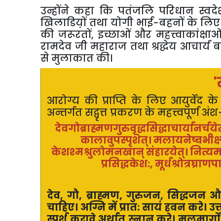
उन्होंने कहा कि पतंजलि परिधान स्व
खिलाडिय़ों तथा योगी भाई-बहनों के लिए 
की जरूरतों
,
इच्छाओं और महत्त्वाकांक्षाओ
रामदेव जी महाराज तथा श्रद्धेय आचार्य 
से मुलाकात की।
'
स
आरोग्य की प्राप्ति के लिए आयुर्वेद के प
अन्तर्गत सद्वृत्त प्रकरण के महत्त्वपूर्ण अंश
देवगोब्राह्मणगुरुवृद्धसिद्धाचार्यानर्चये
कालावुपस्पृशेत्। मलायनेष्वभीक्ष्ण
केशश्मश्रुलोमनखान् संहारयेत्। नित्यम
प्रसिद्धकेश:
,
मूर्धश्रोत्रघ्रा
दे
व
,
गौ
,
ब्राह्मण
,
गुरुजन
,
सिद्धजन और
चाहिए। अग्नि में प्रात: सायं हवन करे।
स्पर्श करावे अर्थात् स्नान करे। मलमार्गो