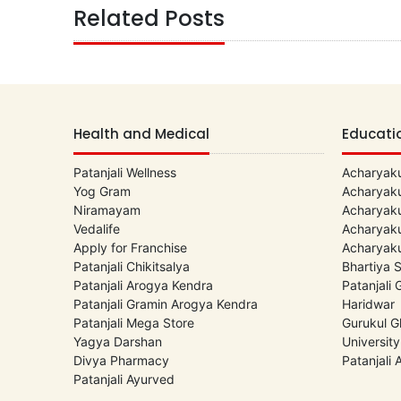
Related Posts
Health and Medical
Educati
Patanjali Wellness
Acharyaku
Yog Gram
Acharyaku
Niramayam
Acharyaku
Vedalife
Acharyaku
Apply for Franchise
Acharyaku
Patanjali Chikitsalya
Bhartiya 
Patanjali Arogya Kendra
Patanjali
Patanjali Gramin Arogya Kendra
Haridwar
Patanjali Mega Store
Gurukul G
Yagya Darshan
University
Divya Pharmacy
Patanjali
Patanjali Ayurved