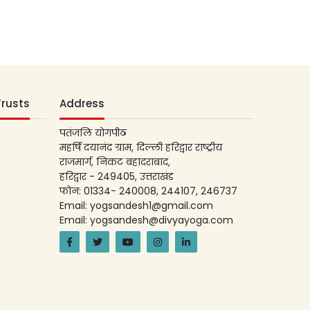
Trusts
Address
पतंजलि योगपीठ
महर्षि दयानंद ग्राम, दिल्ली हरिद्वार राष्ट्रीय
राजमार्ग, निकट बहादराबाद,
हरिद्वार - 249405, उत्तराखंड
फोन: 01334- 240008, 244107, 246737
Email: yogsandesh1@gmail.com
Email: yogsandesh@divyayoga.com