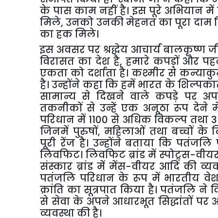
के पास काम नहीं है। इस पूरे अभियान में
मिले
,
उनको उनकी मेहनत का पूरा दाम 
का हक मिले।
इस अवसर पर श्रद्धेय आचार्य बालकृष्ण 
विरासत का देश है
,
हमारे कपड़ों और पह
एकता को दर्शाता है। कश्मीर से कन्याक
है। उन्होंने कहा कि हमें भारत के शिल्पकार
सामान्य से दिखने वाले कपड़े पर 
तकनीकों से उन्हें एक अनूठा रूप देने म
परिधान में 1100 से अधिक विकल्प तथा 3
जिनमें पुरुषों
,
महिलाओं तथा बच्चों क
पूरी रेंज है। उन्होंने बताया कि पतंजलि
लिवफिट। लिवफिट ब्रांड में स्पोट्र्स-व
संस्कार ब्रांड में मेंस-वीयर आदि की व्
पतंजलि परिधान के रूप में भारतीय वे
क्रांति का सूत्रपात किया है। पतंजलि ने वि
से सेवा के अपने आधारभूत सिद्धांतों प
व्यवस्था की है।