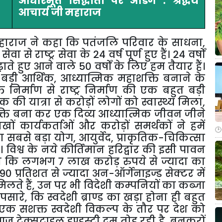
आधारभूत सिद्धांतों पर अडिग : श्रद्धेय
आचार्य जी महाराज
महाराज ने कहा कि पतंजलि परिवार के साधना
,
 राष्ट्र सेवा के 24 वर्ष पूर्ण हुए हैं। 24 वर्षों
 हुए आने वाले 50 वर्षों के लिए हम तैयार हैं।
बड़ी आर्थिक
,
आध्यात्मिक महाशक्ति बनाने के
 निर्माण से राष्ट्र निर्माण की एक बहुत बड़ी
ी यात्रा से करोड़ों लोगों को स्वास्थ्य मिला
,
यक्ति बना कर एक दिव्य आध्यात्मिक जीवन जीने
खों कार्यकर्ताओं और करोड़ों समर्थकों ने हमें
का सबसे बड़ा योग
,
आयुर्वेद
,
प्राकृतिक-चिकित्सा
 विश्व के नये कीर्तिमान हरिद्वार की इसी पावन
कहा कि लगभग 7 लाख करोड़ रुपये से ज्यादा का
90 प्रतिशत से ज्यादा अन-ऑर्गेनाइज्ड सेक्टर में
मिलते हैं
,
उन पर भी विदेशी कम्पनियों का कब्जा
 पसारे
,
कि स्वदेशी ब्राण्ड का खड़ा होना ही बहुत
एक सशक्त स्वदेशी विकल्प के तौर पर देश को
 टेक्सटाइल इण्डस्ट्री दम तोड़ रही है
,
बुनकरों