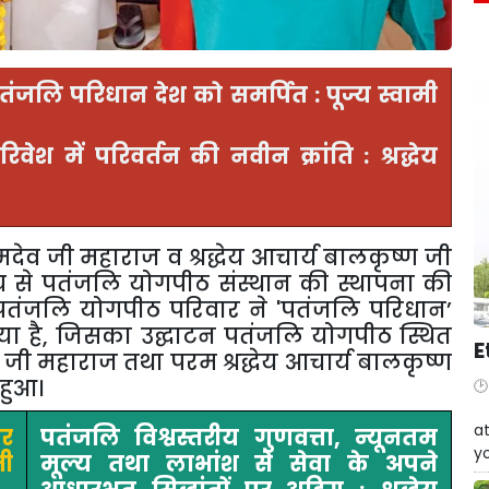
तंजलि परिधान देश को समर्पित : पूज्य स्वामी
वेश में परिवर्तन की नवीन क्रांति : श्रद्धेय
मदेव जी महाराज व श्रद्धेय आचार्य बालकृष्ण जी
ेश्य से पतंजलि योगपीठ संस्थान की स्थापना की
र पतंजलि योगपीठ परिवार ने
'
पतंजलि परिधान’
ा है
,
जिसका उद्घाटन पतंजलि योगपीठ स्थित
E
ेव जी महाराज तथा परम श्रद्धेय आचार्य बालकृष्ण
 हुआ।
W
at
पर
पतंजलि विश्वस्तरीय गुणवत्ता, न्यूनतम
yo
जी
मूल्य तथा लाभांश से सेवा के अपने