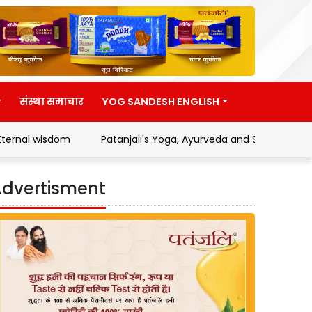
संस्था समाचार
YOG SANDESH ENGLISH
om
Patanjali's Yoga, Ayurveda and Swadeshi Movement
dvertisment