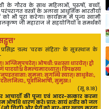
देशी के गौरव के साथ महिलाओं
,
पुरुषों
,
बच्चों
,
परंपरागत वस्त्रों के अलावा आधुनिक भारतीयों
ं को भी पूरा करेगा। कार्यक्रम में पूज्य स्वामी
बालकृष्ण जी महाराज ने सहयोगियों व समर्थकों
द्वृत्त’
्रसिद्ध ग्रन्थ
'
चरक संहिता’
के सूत्रस्थान के
-
त्। अग्निमुपचरेत्। ओषधी: प्रशस्ता धारयेत्। द्वौ
ं पादयोश्च वैमल्यमादध्यात्। त्रिपक्षस्य
नुपहतवासा: सुमना: सुगन्धि स्यात्। साधुवेश:
,
णपादतैलनित्य:
,
पूर्वाभिभाषी
,
सुमुख:।
(सू. 8.१8)
 आचार्यों की पूजा एवं आदर-सत्कार करना
 उत्तम औषधि धारण करे। प्रात: सायं शरीर को जल
ं (नौ छिद्रों) और पैरों को बार-बार स्वच्छ करता