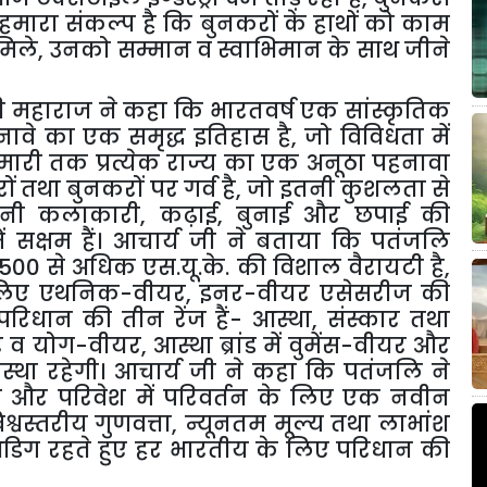
 हमारा संकल्प है कि बुनकरों के हाथों को काम
मिले
,
उनको सम्मान व स्वाभिमान के साथ जीने
जी महाराज ने कहा कि भारतवर्ष एक सांस्कृतिक
नावे का एक समृद्ध इतिहास है
,
जो विविधता में
ुमारी तक प्रत्येक राज्य का एक अनूठा पहनावा
ों तथा बुनकरों पर गर्व है
,
जो इतनी कुशलता से
अपनी कलाकारी
,
कढ़ाई
,
बुनाई और छपाई की
ें सक्षम हैं। आचार्य जी ने बताया कि पतंजलि
500 से अधिक एस.यू.के. की विशाल वैरायटी है
,
े लिए एथनिक-वीयर
,
इनर-वीयर एसेसरीज की
 परिधान की तीन रेंज हैं- आस्था
,
संस्कार तथा
ीयर व योग-वीयर
,
आस्था ब्रांड में वुमेंस-वीयर और
यवस्था रहेगी। आचार्य जी ने कहा कि पतंजलि ने
श और परिवेश में परिवर्तन के लिए एक नवीन
श्वस्तरीय गुणवत्ता
,
न्यूनतम मूल्य तथा लाभांश
र अडिग रहते हुए हर भारतीय के लिए परिधान की