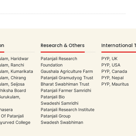
on
Research & Others
International 
lam, Haridwar
Patanjali Research
PYP, UK
lam, Ranchi
Foundation
PYP, USA
lam, Kumarikata
Gaushala Agriculture Farm
PYP, Canada
lam, Chirang
Patanjali Gramudyog Trust
PYP, Nepal
lam, Seijosa
Bharat Swabhiman Trust
PYP, Mauritus
Shiksha Board
Patanjali Farmer Samridhi
 Gurukulam,
Patanjali Bio
Swadeshi Samridhi
hasera
Patanjali Research Institute
 Of Patanjali
Patanjali Group
 Ayurved College
Swadesh Swabhiman