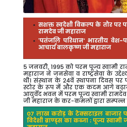
सशक्त स्वदेशी विकल्प के तौर पर प
रामदेव जी महाराज
'
पतंजलि परिधान’
भारतीय वेश-परि
आचार्य बालकृष्ण जी महाराज
5
जनवरी
,
1995 को परम पूज्य स्वामी रा
महाराज ने जनसेवा व राष्ट्रसेवा के उद्द
थी। संस्थान के 24वें स्थापना दिवस प
स्टोर के रूप में और एक कदम आगे बढ़ाय
आयुर्वेद भवन में परम पूज्य स्वामी रामद
जी महाराज के कर-कमलों द्वारा सम्पन्न
07 लाख करोड़ के टेक्सटाइल बाजार 
विदेशी ब्राण्ड्स का कब्जा : पूज्य स्वामी 