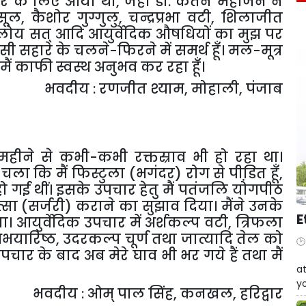
उपचार के लिए आया था
,
जहाँ डॉ. केतन महाजन ने
्सूल
,
कैशोर गुग्गुलु
,
चन्द्रप्रभा वटी
,
शिलाजीत
लोय सत् आदि आयुर्वेदिक औषधियों का मुझ पर
ी सहारे के चलने-फिरने में समर्थ हूँ। मल-मूत्र
 मैं काफी स्वस्थ अनुभव कर रहा हूँ।
भवदीय : रणजीत श्याम
,
मोहाली
,
पंजाब
महीने से कभी-कभी रक्तस्राव भी हो रहा था।
ला कि मैं फिस्टुला (भगंदर) रोग से पीडि़त हूँ
,
 गई थीं। इसके उपचार हेतु मैं पतंजलि योगपीठ
त्सा (सर्जरी) कराने का सुझाव दिया। मैंने उनके
E
ा। आयुर्वेदिक उपचार में अर्शकल्प वटी
,
त्रिफला
भयारिष्ठ
,
उदरकल्प चूर्ण तथा जात्यादि तेल को
र के बाद अब मेरे घाव भी भर गये हैं तथा मैं
W
at
yo
भवदीय : ओम् पाल सिंह
,
कनखल
,
हरिद्वार