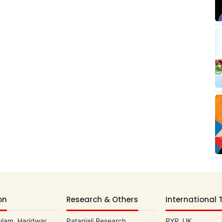
on
Research & Others
International 
lam, Haridwar
Patanjali Research
PYP, UK