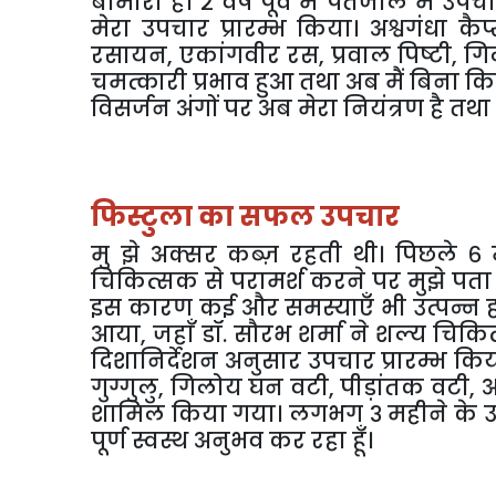
बीमारी है। २ वर्ष पूर्व मैं पतंजलि में 
मेरा उपचार प्रारम्भ किया। अश्वगंधा कैप
रसायन
,
एकांगवीर रस
,
प्रवाल पिष्टी
,
गि
चमत्कारी प्रभाव हुआ तथा अब मैं बिना किस
विसर्जन अंगों पर अब मेरा नियंत्रण है तथा
फिस्टुला का सफल उपचार
मु
झे अक्सर कब्ज़ रहती थी। पिछले ६ 
चिकित्सक से परामर्श करने पर मुझे पता च
इस कारण कई और समस्याएँ भी उत्पन्न हो
आया
,
जहाँ डॉ. सौरभ शर्मा ने शल्य चिकि
दिशानिर्देशन अनुसार उपचार प्रारम्भ किय
गुग्गुलु
,
गिलोय घन वटी
,
पीड़ांतक वटी
,
अ
शामिल किया गया। लगभग ३ महीने के उपचा
पूर्ण स्वस्थ अनुभव कर रहा हूँ।