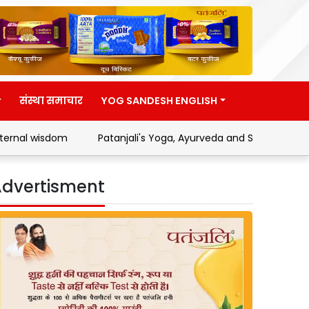
संस्था समाचार
YOG SANDESH ENGLISH
sdom
Patanjali's Yoga, Ayurveda and Swadeshi Movement
dvertisment