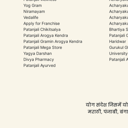
Yog Gram
Acharyaku
Niramayam
Acharyaku
Vedalife
Acharyaku
Apply for Franchise
Acharyaku
Patanjali Chikitsalya
Bhartiya 
Patanjali Arogya Kendra
Patanjali
Patanjali Gramin Arogya Kendra
Haridwar
Patanjali Mega Store
Gurukul G
Yagya Darshan
University
Divya Pharmacy
Patanjali
Patanjali Ayurved
योग संदेश जिसमें योग
मराठी, पंजाबी, बंगा