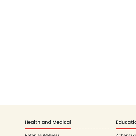
Health and Medical
Educati
Patanjali Wellness
Acharyaku