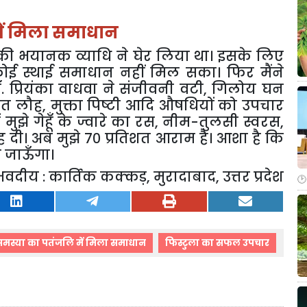
में मिला समाधान
रो की भयानक व्याधि ने घेर लिया था। इसके लिए
ोई स्थाई समाधान नहीं मिल सका। फिर मैंने
ॉ. प्रियंका वाधवा ने संजीवनी वटी
,
गिलोय घन
मृत लौह
,
मुक्ता पिष्टी आदि औषधियों को उपचार
मुझे गेहूँ के ज्वारे का रस
,
नीम-तुलसी स्वरस
,
दी। अब मुझे ७० प्रतिशत आराम है। आशा है कि
हो जाऊँगा।
भवदीय : कार्तिक कक्कड़
,
मुरादाबाद
,
उत्तर प्रदेश
समस्या का पतंजलि में मिला समाधान
फिस्टुला का सफल उपचार