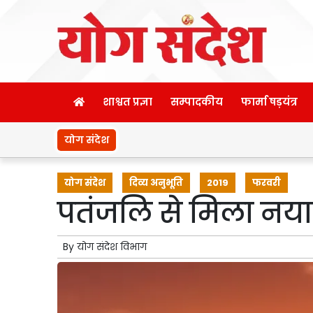
शाश्वत प्रज्ञा
सम्पादकीय
फार्मा षड़यंत्र
योग संदेश
योग संदेश
दिव्य अनुभूति
2019
फरवरी
पतंजलि से मिला नय
By
योग संदेश विभाग