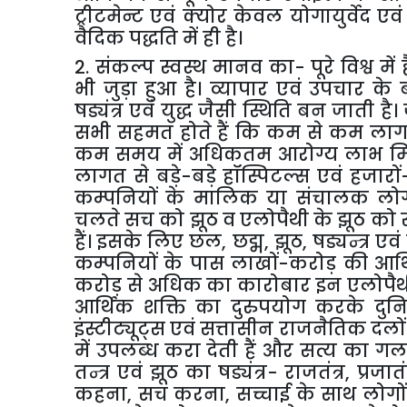
ट्रीटमेन्ट
एवं
क्योर
केवल
योगायुर्वेद
एवं
वैदिक
पद्धति
में
ही
है।
2
.
संकल्प
स्वस्थ
मानव
का
-
पूरे
विश्व
में
भी
जुड़ा
हुआ
है।
व्यापार
एवं
उपचार
के
षड्यंत्र
एवं
युद्ध
जैसी
स्थिति
बन
जाती
है।
सभी
सहमत
होते
हैं
कि
कम
से
कम
ला
कम
समय
में
अधिकतम
आरोग्य
लाभ
म
लागत
से
बड़े
-
बड़े
हॉस्पिटल्स
एवं
हजारों
कम्पनियों
के
मालिक
या
संचालक
लो
चलते
सच
को
झूठ
व
एलोपैथी
के
झूठ
को
हैं।
इसके
लिए
छल
,
छद्म
,
झूठ
,
षड्यन्त्र
एवं
कम्पनियों
के
पास
लाखों
-
करोड़
की
आर्
करोड़
से
अधिक
का
कारोबार
इन
एलोपैथ
आर्थिक
शक्ति
का
दुरुपयोग
करके
दुन
इंस्टीट्यूट्स
एवं
सत्तासीन
राजनैतिक
दलों
में
उपलब्ध
करा
देती
हैं
और
सत्य
का
गल
तन्त्र
एवं
झूठ
का
षड्यंत्र
-
राजतंत्र
,
प्रजातं
कहना
,
सच
करना
,
सच्चाई
के
साथ
लोगों