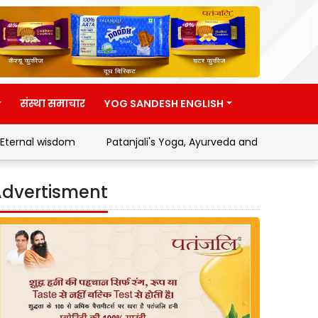
संस्था समाचार
YOG SANDESH ENGLISH
dom
Patanjali's Yoga, Ayurveda and Swadeshi Movement
dvertisment