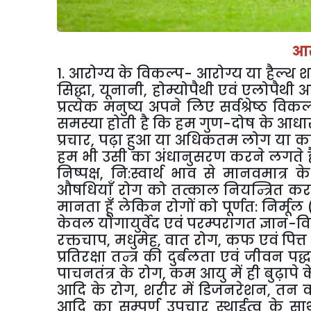
आर
1
.
आरोग्य
के
विकल्प
-
आरोग्य
या
हैल्थ
श
सिद्धा
,
यूनानी
,
होम्योपैथी
एवं
एलोपैथी
आ
प्रत्येक
मनुष्य
अपने
लिए
सर्वश्रेष्ठ
विकल
समस्या
होती
है
कि
हम
गुण
-
दोष
के
आधा
प्रचार
,
पढ़ा
हुआ
या
अधिकतम
लोग
या
क
हम
भी
उसी
का
अंधानुसरण
करने
लगते
ह
निष्पक्ष
,
नि
:
स्वार्थ
भाव
से
मानवमात्र
के
औषधियाँ
रोग
को
तत्काल
नियन्त्रित
कर
मानता
हूँ
लेकिन
रोगों
को
पूर्णत
:
निर्मूल
केवल
योगायुर्वेद
एवं
परम्परागत
ज्ञान
-
वि
रक्तचाप
,
मधुमेह
,
वात
रोग
,
कफ
एवं
पित्त
प्रतिरक्षा
तन्त्र
की
दुर्बलता
एवं
जीवन
पद्
पाचनतंत्र
के
रोग
,
कम
आयु
में
ही
बुढ़ापे
क
आदि
के
रोग
,
शरीर
में
डिजनरेशन
,
तन
आदि
का
सम्पूर्ण
उपचार
स्थाईत्व
के
सा