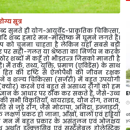
ोग्य
सूत्र
ब्द
सुनते
ही
योग
-
आयुर्वेद
-
प्राकृतिक
चिकित्सा
,
दि
शब्द
हमारे
मन
-
मस्तिष्क
में
घूमने
लगते
हैं।
्प
को
चुनना
चाहता
है
लेकिन
यहाँ
सबसे
बड़ी
र
पर
सही
-
गलत
या
श्रेष्ठता
का
निर्णय
न
करके
ठोर
शब्दों
में
कहूँ
तो
भीड़तन्त्र
जिसको
मानती
है
ैं।
मैं
तर्क
,
तथ्य
,
युक्ति
,
प्रमाण
(
एविडेंस
)
के
साथ
हित
की
दृष्टि
से
ऐलोपैथी
की
जीवन
रक्षक
ने
व
शल्य
चिकित्सा
(
सर्जरी
)
में
बहुत
उपयोगी
(
क्योर
)
करने
एवं
बहुत
से
असाध्य
रोगों
को
हम
E
ज्ञान
के
आधार
पर
ठीक
कर
सकते
हैं
,
जैसे
-
उच्च
की
सभी
विकृतियाँ
,
थायराइड
,
यौन
रोग
,
तनाव
,
धति
से
जुड़े
रोग
,
जैसे
मोटापा
,
अनिद्रा
,
इन्जाइटी
,
W
े
लक्षण
प्रकट
हो
जाना
,
आँखों
,
बालों
एवं
हड्डियों
at
व
मन
में
बहुत
प्रकार
के
असंतुलन
एवं
ओजक्षय
yo
थ
अर्थात्
इन्क्लुसिव
एवं
सस्टेनेबल
होलेस्टिक