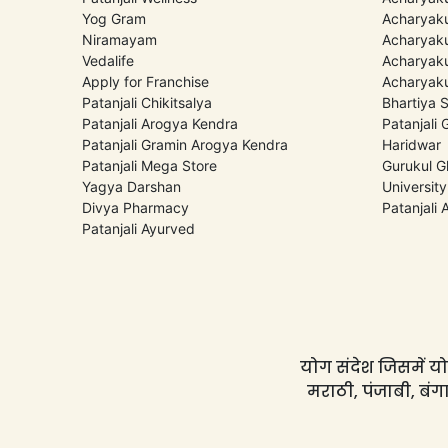
Yog Gram
Acharyaku
Niramayam
Acharyaku
Vedalife
Acharyaku
Apply for Franchise
Acharyaku
Patanjali Chikitsalya
Bhartiya 
Patanjali Arogya Kendra
Patanjali
Patanjali Gramin Arogya Kendra
Haridwar
Patanjali Mega Store
Gurukul G
Yagya Darshan
University
Divya Pharmacy
Patanjali
Patanjali Ayurved
योग संदेश जिसमें योग
मराठी, पंजाबी, बंगा