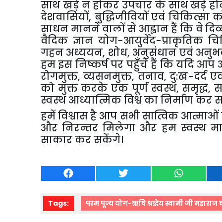
साथ
खड़े
न
होकर
उपचार
के
साथ
खड़े
हो
देशवासियों
,
बुद्धिजीवियों
एवं
चिकित्सा
क
साधन
मानने
वालों
से
आह्वान
हैं
कि
वे
दिव
वैदिक
ज्ञान
योग
-
आयुर्वेद
-
प्राकृतिक
चि
गहन
अध्ययन
,
शोध
,
अनुसंधान
एवं
अनुभ
हम
इस
निष्कर्ष
पर
पहुँचे
हैं
कि
यदि
आप
रोगमुक्त
,
व्यसनमुक्त
,
तनाव
,
दु
:
ख
-
दर्द
एव
को
मुक्त
करके
एक
पूर्ण
स्वस्थ
,
समृद्ध
,
स
स्वस्थ
आध्यात्मिक
विश्व
का
निर्माण
कर
स
हमें
विश्वास
है
आप
सभी
सात्विक
आत्माओं
और
निरन्तर
मिलेगा
और
हम
स्वस्थ
म
साकार
कर
सकेंगे।
Tags:
परम पूज्य योग-ऋषि श्रद्धेय स्वामी जी महाराज की 