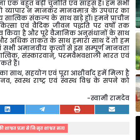
ना
एक
बहुत
बड़ी
चुनौति
एवं
साहस
है।
हम
सभी
ो
व्यापार
न
मानकर
मानवमात्र
के
उपचार
का
्य
सात्विक
संकल्प
के
साथ
खड़े
हों।
हमने
प्राचीन
कित्सा
एवं
वैदिक
जीवन
पद्धति
पर
वर्षों
तक
व
किया
है
और
पूरे
वैज्ञानिक
अनुसंधानों
के
साथ
और
अधिक
ताकत
के
साथ
हमारा
साथ
दें
तो
हम
ं
सभी
अमानवीय
कृत्यों
से
इस
सम्पूर्ण
मानवता
ात्विक
,
संस्कारवान्
,
परमवैभवशाली
भारत
एवं
कते
हैं।
का
साथ
,
सहयोग
एवं
पूरा
आशीर्वाद
हमें
मिला
है
ानव
,
स्वस्थ
राष्ट्र
एवं
स्वस्थ
विश्व
के
सपने
को
-
स्वामी
रामदेव
शाश्वत प्रज्ञा से निःसृत शाश्वत सत्य