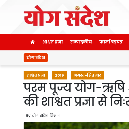
शाश्वत प्रज्ञा
सम्पादकीय
फार्मा षड़यंत्र
योग संदेश
शाश्वत प्रज्ञा
2019
अगस्त-सितम्बर
परम पूज्य योग-ऋषि श्
की शाश्वत प्रज्ञा से नि
By
योग संदेश विभाग