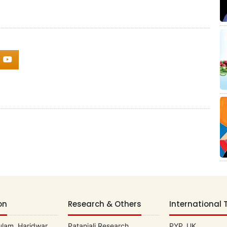
on
Research & Others
International 
lam, Haridwar
Patanjali Research
PYP, UK