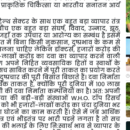
प्राकृतिक
चिकित्सा
या
भारतीय
सनातन
आर्य
हैल्थ
सेक्टर
के
साथ
एक
बहुत
बड़ा
व्यापार
तंत्र
बीच
एक
बहुत
बड़ा
संघर्ष
,
विवाद
,
उन्माद
,
झूठ
,
जहाँ
तक
उपचार
या
आरोग्य
का
सम्बंध
है
इसमें
गत
में
बिना
किसी
नुकसान
,
दुष्प्रभाव
के
कम
से
िलना
चाहिए
लेकिन
डॉक्टर्स
,
हजारों
करोड़
की
-
लाखों
करोड़
का
दवा
का
व्यापार
करने
वाली
ग
अपने
निहित
व्यवसायिक
हितों
व
स्वार्थों
के
सच
साबित
करने
में
पूरी
ताकत
का
प्रयोग
करते
दुष्प्रचार
की
पूरी
बिसात
बिछाते
हैं।
दवा
निर्माता
थिक
ताकत
है
,
क्योंकि
पूरी
दुनिया
में
१००
लाख
ी
की
दवा
निर्माता
कम्पनियों
का
है।
अत
:
अपनी
िया
की
बड़ी
-
बड़ी
संस्थाओं
W.H.O.
टॉप
रिसर्च
को
भी
हजारों
-
लाखों
करोड़
का
चंदा
दुनिया
भर
ा
घोटने
का
काम
करती
हैं।
ऐसे
में
जब
आर्थिक
त्र
एवं
भीड़तंत्र
पर
भारी
पडऩे
लगता
है
तो
सच
की
भलाई
के
लिए
नि
:
स्वार्थ
भाव
से
व्यापार
के