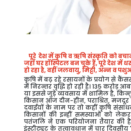
पूरे
देश में कृषि व ऋषि संस्कृति को बचा
जहाँ घर हॉस्पिटल बन चुके हैं
,
पूरे देश में
हो रहा है
,
वहीं जलवायु
,
मिट्टी
,
अन्न व पशुओं
कृ
षि में बढ़ रहे रसायनों के प्रयोग से कैं
में निरन्तर वृद्धि हो रही है।
135
करोड़ आबा
या इससे जुड़े व्यवसाय में शामिल है
,
किन्
किसान आज दीन-हीन
,
पराश्रित
,
मजदूर 
दवाईयों के नाम पर तो कहीं कृषि संसाधन
किसानों की इन्हीं समस्याओं को लेक
पतंजलि ने एक परियोजना तैयार की है।
इंस्टीट्यूट के तत्वावधान में चार दिवसीय