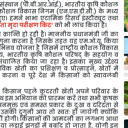
संस्थान (पी.बी.आर.आई.)
,
भारतीय कृषि कौशल
ीय कौशल विकास निगम (एन.एस.डी.सी.) के मध्य
ुए। हमने भाभा एटामिक रिसर्च इंस्टीट्यूट तथा
ता मृदा परीक्षण किट
’
को भी लांच किया है।
व क्रान्ति हो रही है। माननीय प्रधानमंत्री जी का
ुना करना है जिसके तहत यह एम.ओ.यू. किया
भिनव योजना है जिसमें राष्ट्रीय कौशल विकास
लय
,
भारतीय कृषि कौशल परिषद् के सहयोग व
म संचालित किया जा रहा है। इसका मुख्य उद्देश्य
ैविक खेती का प्रशिक्षण व प्रोत्साहन
,
खेतों में
 करना व पूरे देश में किसानों को स्वावलंबी
ै कि किसान पहले कुदरती खेती अपने परिवार के
साथ इस अभियान को प्रारम्भ करें तथा सभी कृषक
सनमुक्त एवं समस्त प्रकार के दु:ख व दरिद्रता से
 उसकी दुगुनी आय तो स्वत: हो जायेगी क्योंकि
 नहीं होगी। किसानों की आमदनी का लगभग आधा
या लड़ाई झगड़ों में बर्बाद हो जाता है
,
योगी इन