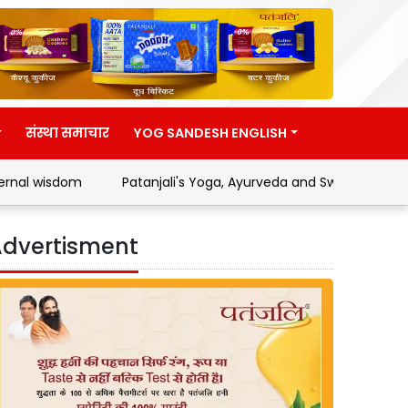
संस्था समाचार
YOG SANDESH ENGLISH
dom
Patanjali's Yoga, Ayurveda and Swadeshi Movement
dvertisment