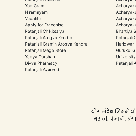
Yog Gram
Acharyaku
Niramayam
Acharyaku
Vedalife
Acharyaku
Apply for Franchise
Acharyaku
Patanjali Chikitsalya
Bhartiya 
Patanjali Arogya Kendra
Patanjali
Patanjali Gramin Arogya Kendra
Haridwar
Patanjali Mega Store
Gurukul G
Yagya Darshan
University
Divya Pharmacy
Patanjali
Patanjali Ayurved
योग संदेश जिसमें योग
मराठी, पंजाबी, बंगा