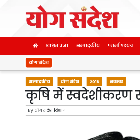
शाश्वत प्रज्ञा
सम्पादकीय
फार्मा षड़यंत्र
योग संदेश
सम्पादकीय
योग संदेश
2018
नवम्बर
कृषि में स्वदेशीकरण 
By
योग संदेश विभाग