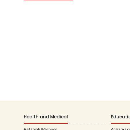
Health and Medical
Educati
Patanjali Wellness
Acharyaku