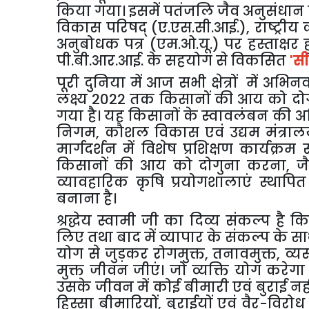
किया गया। इसमें पतंजलि जैव अनुसंधान 
विकास परिषद् (ए.एस.सी.आई.)
,
राष्ट्र
अनुबोधक पत्र (एम.ओ.यू.) पर हस्ताक्षर ह
पी.बी.आर.आई. के सहयोग से विकसित
'
सी
पूरी दुनिया में आज सभी क्षेत्रों में अभिन
लक्ष्य
2022
तक किसानों की आय को दोग
गया है। यह किसानों के स्वावलंबन की अ
निगम
,
कौशल विकास एवं उद्यम मंत्रा
मार्गदर्शन में विशेष प्रशिक्षण कार्यक्र
किसानों की आय को दोगुना करना
,
ज
व्यावहारिक कृषि प्रयोगशालाएं स्थापित
बनाना है।
श्रद्धेय स्वामी जी का दिव्य संकल्प ह
लिए तथा बाद में व्यापार के संकल्प के 
योग से जुड़कर रोगमुक्त
,
तनावमुक्त
,
व्य
मुक्त जीवन जीएं। जो व्यक्ति योग करेगा
उसके जीवन में कोई बीमारी एवं बुराई
हिस्सा बीमारियों
,
बुराईयों एवं वैर-विरोध 