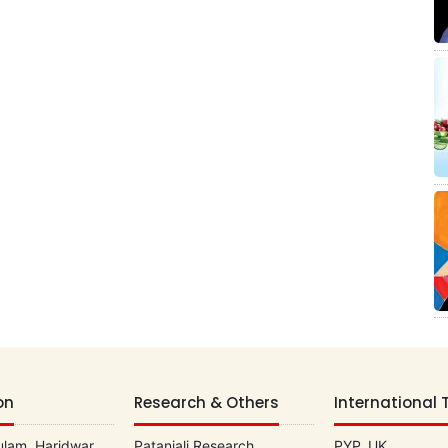
on
Research & Others
International 
lam, Haridwar
Patanjali Research
PYP, UK