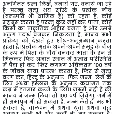
अनगिनत ग्रन्थ लिखे, बनाये गए, बनाये जा रहे
हैं परन्तु मृत्यु भय सृस्टि के प्रत्येक जीव
(वनस्पति भी शामिल है) को रहता है, कोई
महसूस करता है परन्तु कुछ नहीं कर पाता, कोई
किसी का प्राकृतिक आहार बनता है और उससे
अलग पदार्थ बनकर निकलता है, मानव सभी
प्रक्रिया को देखते हुए शोध-अनुसन्धान करता
रहता है। प्रत्येक मृतक अपने-अपने समूह के बीज
के रूप में पिता के वीर्य बनकर माता के रज से
मिलकर फिर अज्ञात स्थान में अज्ञात परिस्थिति
में पैदा हो कर फिर लगभग अधिकतम 100 वर्ष
के जीवन यात्रा प्रारम्भ करता है, फिर से मृत्यु
वरण कर, हिन्दू के अनुसार फिर जन्म लेने के
लिए अथवा इस्लाम के अनुसार कयामत तक
कब्र में इंतजार करने के लिए। जरुरी नहीं है की
मानव ने जन्म लिया तो 100 वर्ष जियेगा, गर्भ में
ही समापन भी हो सकता है, जन्म लेते ही मर भी
सकता है, बालपन में अथवा युवा अथवा बृद्ध
अवस्था कभी भी और कहीं भी मर सकता है।