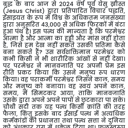
बुद्ध के बाद आज से 2024 वर्ष पूर्व येसु ख्रीस्त
(Jesus Christ) द्वारा प्रतिपादित विचार पद्धति,
ईसाइयत के रूप में विश्व के अधिकतम जनसंख्या
द्वारा अनुसरित 43,000 से अधिक फिरकों में बंटा
हुआ पंथ है। इस पन्थ की मान्यता है कि परमेश्वर
आत्मा है और आत्मा का हड्डी और मांस नहीं होता
है, जिसे हम देख नहीं सकते उसकी प्रतिमा कैसे
बना सकते हैं? उस सर्वशक्तिमान परमेश्वर को
कभी किसी ने भी शारीरिक आंखों से नहीं देखा।
पर परमेश्वर ने मानवजाति पर अपनी प्रेम इस
रीति प्रकट किया कि उसने मनुष्य रूप धारण
किया। वह पराकर्मी परमेश्वर जिसने काल, समय
और मनुष्य को बनाया। वह स्वयं अपने काल,
समय, में सिमटकर आया, ताकि मानवजाति
उसके द्वारा अपने अपने पापों से छुटकारा पा सके।
चौथी सदी तक यह पन्थ किसी क्रांति की तरह
फैला, किंतु इसके बाद ईसाई पन्थ में अत्यधिक
कर्मकांडों की प्रधानता तथा पन्थ सत्ता ने दुनिया
को अंधकार युग में धकेल दिया था। फलस्वरूप