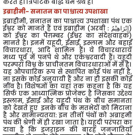
करते हैं। त्रिपीटक बौद्ध धर्म ग्रंथ है।
इब्राहीमी- सनातन का पाश्चात्य उपशाखा
इब्राहीमी, सनातन का पाश्चात्य उपशाखा पंथ एक
ईश्वर को मानते हैं एवं इब्राहीम (अरबी : إِبْرَاهِيْمُ‎)
को ईश्वर का पैग़म्बर (ईश्वर का संदेशवाहक)
मानते है। इनमें यहूदी, ईसाई, इस्लाम और बहाई
विचारधारा, आदि शामिल हैं। ये विचारधारायें
मध्य पूर्व में पनपे थे और एकेश्वरवादी हैं। यहूदी
परम्परा विश्व के प्राचीनतम विचारधाराओं में से है।
यह औपचारिक रूप से स्थापित कोई पंथ नहीं है,
ना इसके कोई अनुयायी हैं और ना ही इसकी कोई
नींव है। विशेषज्ञों का यहां तक कहना है कि यह
सिर्फ एक आध्यात्मिक प्रोजेक्ट है जिसका उद्देश्य
इस्लाम, ईसाई और यहूदी पंथ के बीच समानता
को देखते हुए इनके बीच के मतभेदों को मिटाना
है और सामान्यतया: इन तीनों पंथों को अब्राहमी
पंथ की श्रेणी में ही रखा जाता है। यहूदी परंपरा का
दावा है कि इजऱाइल की बारह जनजातियाँ