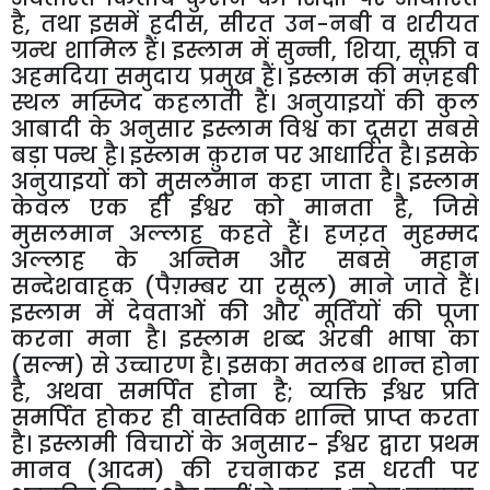
है, तथा इसमें हदीस, सीरत उन-नबी व शरीयत
ग्रन्थ शामिल हैं। इस्लाम में सुन्नी, शिया, सूफ़ी व
अहमदिया समुदाय प्रमुख हैं। इस्लाम की मज़हबी
स्थल मस्जिद कहलाती हैं। अनुयाइयों की कुल
आबादी के अनुसार इस्लाम विश्व का दूसरा सबसे
बड़ा पन्थ है। इस्लाम क़ुरान पर आधारित है। इसके
अनुयाइयों को मुसलमान कहा जाता है। इस्लाम
केवल एक ही ईश्वर को मानता है, जिसे
मुसलमान अल्लाह कहते हैं। हजऱत मुहम्मद
अल्लाह के अन्तिम और सबसे महान
सन्देशवाहक (पैग़म्बर या रसूल) माने जाते हैं।
इस्लाम में देवताओं की और मूर्तियों की पूजा
करना मना है। इस्लाम शब्द अरबी भाषा का
(सल्म) से उच्चारण है। इसका मतलब शान्त होना
है, अथवा समर्पित होना है; व्यक्ति ईश्वर प्रति
समर्पित होकर ही वास्तविक शान्ति प्राप्त करता
है। इस्लामी विचारों के अनुसार- ईश्वर द्वारा प्रथम
मानव (आदम) की रचनाकर इस धरती पर