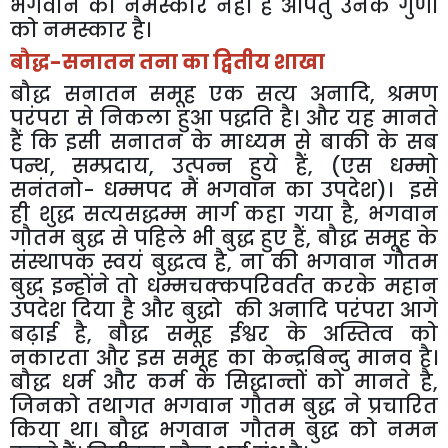
भगवान को नमस्कार नहीं है अपितु उनके गुणों
को नमस्कार है।
बौद्ध-सनातन तना का द्वितीय शाखा
बौद्ध सनातन समूह एक सत्य अनादि, श्रमण
परंपरा से निकला हुआ पद्धति है। और यह मानते
हैं कि इसी सनातन के माध्यम से बाकी के सब
पन्थ, सम्प्रदाय, उत्पन्न हुये हैं, (एस धम्मो
सनंतनो- धम्मपद मैं भगवान का उपदेश)। इसे
ही शुद्ध सत्यसद्धम्म मार्ग कहा गया है, भगवान
गौतम बुद्ध से पहिले भी बुद्ध हुए हैं, बौद्ध समूह के
संस्थापक स्वयं बुद्धत्व है, ना की भगवान गौतम
बुद्ध इन्होंने तो धम्मचक्कपरिवर्तत करके महान
उपदेश दिया है और बुद्धो की अनादि परंपरा आगे
बढ़ाई है, बौद्ध समूह ईश्वर के अस्तित्व को
नकारता और इस समूह का केन्द्रबिन्दु मानव है।
बौद्ध धर्म और कर्म के सिद्धान्तों को मानते है,
जिनको तथागत भगवान गौतम बुद्ध ने प्रचारित
किया था। बौद्ध भगवान गौतम बुद्ध को नमन