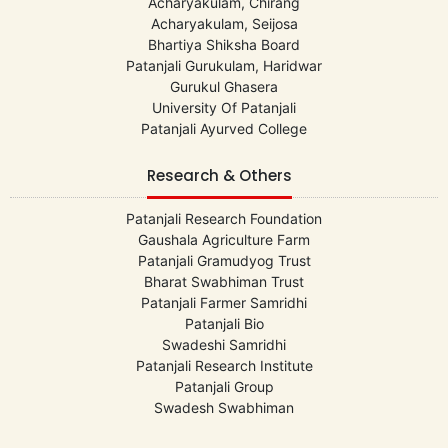
Acharyakulam, Chirang
Acharyakulam, Seijosa
Bhartiya Shiksha Board
Patanjali Gurukulam, Haridwar
Gurukul Ghasera
University Of Patanjali
Patanjali Ayurved College
Research & Others
Patanjali Research Foundation
Gaushala Agriculture Farm
Patanjali Gramudyog Trust
Bharat Swabhiman Trust
Patanjali Farmer Samridhi
Patanjali Bio
Swadeshi Samridhi
Patanjali Research Institute
Patanjali Group
Swadesh Swabhiman