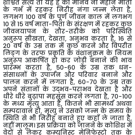
शाश्वत सत्य तो यह है की मानव नौं महीने माता
के गर्भ में रहकर निरीह नंगा जन्म लेता है,
लगभग 100 वर्ष के पूर्ण जीवन काल में लगभग
10 से 15 वर्ष माता-पिता के संरक्षण में रहकर कुछ
जीवनयापन के तौर-तरीके को परिस्थिति
अनुरूप सीखता, देखता, अनुभव करता है, 16 से
20 वर्ष के उम्र तक में कुछ करने और विपरीत
लिङ्ग के तरफ प्रकृति के वंशानुक्रम के नियम
अनुरूप आकर्षित हो कर जोड़ी बनाने की भाव
प्रारम्भ करता है, 50-60 के उम्र तक धन-
संसाधनों के उपार्जन और परिवार बनाने और
पालन करने में लगता है, 60-70 के उम्र तक
अपने संतानों के उद्भव-पराभव देखता है और
धीरे धीरे बुढ़ापा महसूस करने लगता है, 70-100
के मध्य मृत्यु आता है, कितने भी सामर्थ्य अथवा
सम्पदावान हो, मृत्यु ने उसको जन्म के समय के
स्थिति से भी निरीह बनाते हुए कहाँ ले जाता है,
नहीं मालूम। इस प्रक्रिया को जानने के कोशिश में
वेदों से लेकर कम्युनिस्ट मेनिफेस्टो तक के