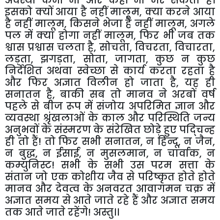
इसको क्यों आया है नहीं मालूम, क्या करने आया
है नहीं मालूम, किसने भेजा है नहीं मालूम, अगले
पल में क्या होगा नहीं मालूम, फिर भी जब तक
श्वास प्रश्वास चलता है, सोचता, विचरता, विचारता,
लड़ता, झगड़ता, सोता, जागता, कुछ न कुछ
निर्देशित अथवा स्वेच्छा से कार्य करता रहता है
और फिर अज्ञात विलीन हो जाता है, यह ही
सनातन है, बाकी सब तो मानव ने अरबों वर्ष
पहले से बीज रूप में संजोय अपरिमित ज्ञान और
व्यवस्था श्रृंखलाओं के काल और परिस्थिति जन्य
अनुभवों के संस्मरण के संरेखित छोड़े हुए पद्चिन्ह
ही तो हैं! तो फिर सभी सनातन, न हिन्दू, न जैन,
न बुद्ध, न ईसाई, न मुसलमान, न चार्वाक, न
कम्युनिस्ट! सभी के सभी उस परम सत्ता के
संतान जो एक कोशीय जैव से परिष्कृत होते होते
मानव और देवत्व के अनवरत आवागमन चक्र में
अज्ञात समय से आते जाते रहे हैं और अज्ञात समय
तक आते जाते रहेंगे! अस्तु।।