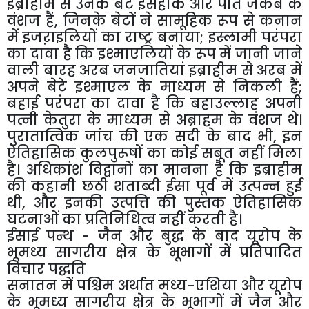
इब्राहीम से उनके बेटे इसहाक और पोते जैकब के
वंशज हैं, जिनके बेटों ने सामूहिक रूप से कनान
में इजऱाइलियों का राष्ट्र बनाया; इस्लामी परंपरा
का दावा है कि इश्माएलियों के रूप में जानी जाने
वाली बारह अरब जनजातियां इब्राहीम से अरब में
अपने बेटे इश्माएल के माध्यम से निकली हैं;
बहाई परंपरा का दावा है कि बहाउल्लाह अपनी
पत्नी केतुरा के माध्यम से अब्राहम के वंशज थे।
पुरातात्विक जांच की एक सदी के बाद भी, इन
ऐतिहासिक कुलपुरूषों का कोई सबूत नहीं मिला
है। अधिकांश विद्वानों का मानना है कि इब्राहीम
की कहानी छठी शताब्दी ईसा पूर्व में उत्पन्न हुई
थी, और इनकी उत्पत्ति की पुस्तक ऐतिहासिक
घटनाओं का प्रतिनिधित्व नहीं करती है।
ईसाई पन्थ - जैन और बुद्ध के बाद यूरोप के
भूमध्य सागरीय क्षेत्र के भूभागों में प्रतिपादित
विचार पद्धति
सनातन में पश्चिम अर्थात मध्य-एशिया और यूरोप
के भूमध्य सागरीय क्षेत्र के भूभागों में जैन और