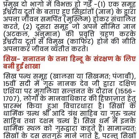
प्रमुख दो भागो में विभक्त हो गई -(1) एक समूह
ईश्वरीय दूतों के बताए हुए सिद्धांतों (ज्ञान) के द्वारा
अपना जीवन समर्पित (मुस्लिम) होकर संचालित
करते, (2) दूसरा समूह जो अपने सीमित ज्ञान
(अटकल, अनुमान) की प्रवृत्ति ग्रहण करके
ईश्वरीय दूतों से विमुख (काफिर) होने की नीति
अपनाकर जीवन व्यतीत करते।
सिख- सनातन के तना हिन्दू के संरक्षण के लिए
बनी हुई शाखा
सिख पन्थ समूह (खालसा या सिखमत; पंजाबी),
15वीं सदी में गुरु नानक देव जी द्वारा दक्षिण
एशिया पर मुग़लिया सल्तनत के दौरान (1556-
1707), लोगों के मानवाधिकार की हिफ़ाज़ात हेतु
प्रारम्भ किया हुआ विचारधारा है। सिखों के
धार्मिक ग्रन्थ श्री आदि ग्रंथ साहिब या गुरु ग्रन्थ
साहिब तथा दशम ग्रन्थ हैं। सिख धर्म में इनके
धार्मिक स्थल को गुरुद्वारा कहते हैं। सामान्यत:
सिखों के दस सतगुरु माने जाते हैं, परन्तु सिखों