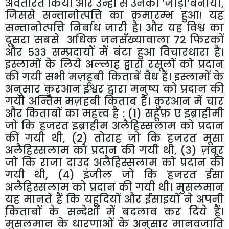
अवतरित किया और उन्हीं से उनका ‘जोड़ा’बनाया,
जिससे सन्तानोत्पत्ति का क्रमारम्भ हुआ! यह
सन्तानोत्पत्ति निर्बाध जारी है। और यह विश्व का
दूसरा सबसे अधिक जनसँख्यावाला 72 फिरकों
और 533 सम्प्रदायों में बंटा हुआ विचारधारा है।
इस्लामों के लिये अल्लाह द्वारा रसूलों को प्रदान
की गयी सभी मज़हबी किताबें वैध हैं। इस्लामों के
अनुसार क़ुरआन ईश्वर द्वारा मनुष्य को प्रदान की
गयी अन्तिम मज़हबी किताब है। क़ुरआन में चार
और किताबों का महत्त्व है : (1) सहूफ़ ए इब्राहीमी
जो कि हजरत इब्राहीम अलैहिस्सलाम को प्रदान
की गयी थी, (2) तोराह जो कि हजरत मूसा
अलैहिस्सलाम को प्रदान की गयी थी, (3) ज़बूर
जो कि राजा दाउद अलैहिस्सलाम को प्रदान की
गयी थी, (4) इंजील जो कि हजरत ईसा
अलैहिस्सलाम को प्रदान की गयी थी। मुसलमान
यह मानते हैं कि यहूदियों और ईसाइयों ने अपनी
कि़ताबों के सन्देशों में बदलाव कर दिये हैं।
मुसलमान के धारणाओं के अनुसार मानवजाति