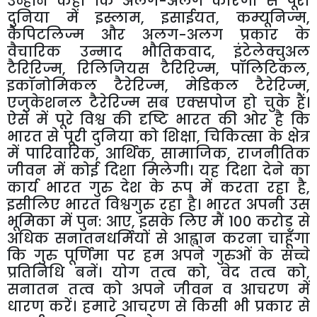
उन्होंने कहा कि अलग-अलग कारणों से पूरी
दुनिया में इस्लाम, इसाईयत, कम्यूनिज्म,
कैपिटलिज्म और अलग-अलग प्रकार के
वैचारिक उन्माद भौतिकवाद, इंटेलेक्चुअल
टैरिरिज्म, रिलिजियस टैरिरिज्म, पॉलिटिकल,
इकॉनोमिकल टैरेरिज्म, मेडिकल टैरेरिज्म,
एजुकेशनल टैरेरिज्म सब एक्सपोज हो चुके हैं।
ऐसे में पूरे विश्व की दृष्टि भारत की ओर है कि
भारत से पूरी दुनिया को शिक्षा, चिकित्सा के क्षेत्र
में पारिवारिक, आर्थिक, सामाजिक, राजनीतिक
जीवन में कोई दिशा मिलेगी। यह दिशा देने का
कार्य भारत गुरु देश के रूप में करता रहा है,
इसीलिए भारत विश्वगुरु रहा है। भारत अपनी उस
भूमिका में पुन: आए, इसके लिए मैं 100 करोड़ से
अधिक सनातनधर्मियों से आह्वान करना चाहूँगा
कि गुरु पूर्णिमा पर हम अपने गुरुओं के सच्चे
प्रतिनिधि बनें। योग तत्व को, वेद तत्व को,
सनातन तत्व को अपने जीवन व आचरण में
धारण करें। हमारे आचरण से किसी भी प्रकार से