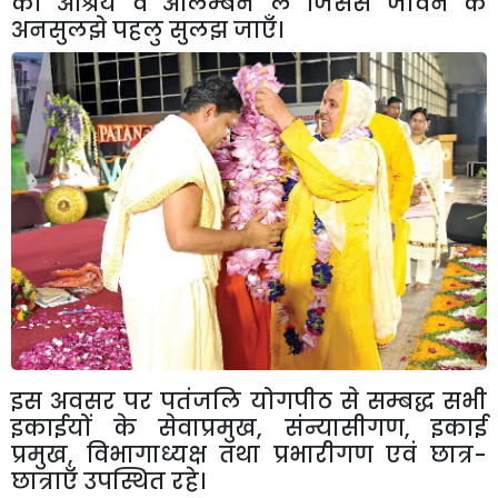
का आश्रय व आलम्बन लें जिससे जीवन के
अनसुलझे पहलु सुलझ जाएँ।
इस अवसर पर पतंजलि योगपीठ से सम्बद्ध सभी
इकाईयों के सेवाप्रमुख, संन्यासीगण, इकाई
प्रमुख, विभागाध्यक्ष तथा प्रभारीगण एवं छात्र-
छात्राएँ उपस्थित रहे।