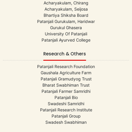
Acharyakulam, Chirang
Acharyakulam, Seijosa
Bhartiya Shiksha Board
Patanjali Gurukulam, Haridwar
Gurukul Ghasera
University Of Patanjali
Patanjali Ayurved College
Research & Others
Patanjali Research Foundation
Gaushala Agriculture Farm
Patanjali Gramudyog Trust
Bharat Swabhiman Trust
Patanjali Farmer Samridhi
Patanjali Bio
Swadeshi Samridhi
Patanjali Research Institute
Patanjali Group
Swadesh Swabhiman