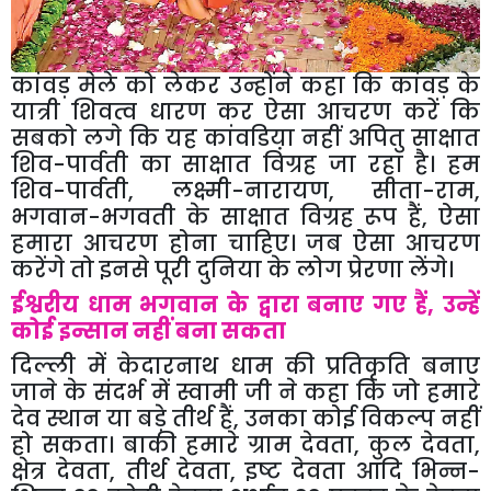
कांवड़ मेले को लेकर उन्होंने कहा कि कांवड़ के
यात्री शिवत्व धारण कर ऐसा आचरण करें कि
सबको लगे कि यह कांवडिय़ा नहीं अपितु साक्षात
शिव-पार्वती का साक्षात विग्रह जा रहा है। हम
शिव-पार्वती, लक्ष्मी-नारायण, सीता-राम,
भगवान-भगवती के साक्षात विग्रह रूप हैं, ऐसा
हमारा आचरण होना चाहिए। जब ऐसा आचरण
करेंगे तो इनसे पूरी दुनिया के लोग प्रेरणा लेंगे।
ईश्वरीय धाम भगवान के द्वारा बनाए गए हैं, उन्हें
कोई इन्सान नहीं बना सकता
दिल्ली में केदारनाथ धाम की प्रतिकृति बनाए
जाने के संदर्भ में स्वामी जी ने कहा कि जो हमारे
देव स्थान या बड़े तीर्थ हैं, उनका कोई विकल्प नहीं
हो सकता। बाकी हमारे ग्राम देवता, कुल देवता,
क्षेत्र देवता, तीर्थ देवता, इष्ट देवता आदि भिन्न-