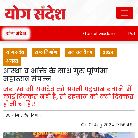
योग संदेश
Eternal wisdom
Patanjali
योग संदेश
राष्ट्र निर्माण
सनातन वैभव
2024
अगस्त
आस्था व भक्ति के साथ गुरु पूर्णिमा
महोत्सव संपन्न
जब स्वामी रामदेव को अपनी पहचान बताने में
कोई दिक्कत नहीं है, तो रहमान को क्यों दिक्कत
होनी चाहिए
By
योग संदेश विभाग
On
01 Aug 2024 17:56:49