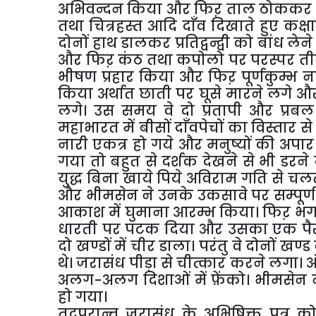
अभिवन्दन किया और फिऱ ताल ठोककर भिड
तथा चित्रहस्त आदि दाँव दिखाते हुए कक्ष
दोनों हाथ डालकर प्रतिद्वन्द्वी को बांध लेन
और फिऱ कंठ तथा कपोलो पर परस्पर तीव्
भीषण प्रहार किया और फिऱ पूर्णकुम्भ 
किया अर्थात छाती पर घूसे मारने लगे 
लगे। उस समय वे दो प्रतापी और प्रबल सिं
महाभारत में बीसों दाँवपेचों का विस्तार से
नारी एकत्र हो गये और मनुष्यों की अपार 
गया तो बहुत से दर्शक देखने से भी डरने
युद्ध बिना खाये पिये अविराम गति से चल
और भीमसेन ने उनके उकसावे पर सम्प
आकाश में घुमाना आरम्भ किया। फिऱ भगव
धारती पर पटक दिया और उसका एक पैर
दो खण्डों में चीर डाला। परंतु वे दोनों खण्ड
थे। जरासंध पीड़ा से चीत्कार करने लगा। अं
अलग-अलग दिशाओं में फ़ेंको। भीमसेन 
हो गया।
तदुपरान्त जरासंध के अभिषिक्त पुत्र 