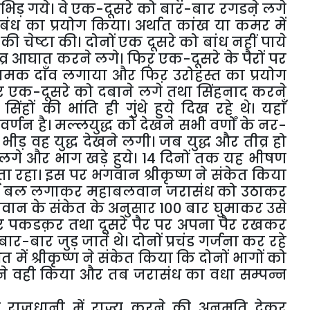
़ गये। वे एक-दूसरे को बार-बार रगडऩे लगे
ाबंध का प्रयोग किया। अर्थात कांख या कमर में
े की चेष्टा की। दोनों एक दूसरे को बांध नहीं पाये
र आघात करने लगे। फिऱ एक-दूसरे के पैरों पर
नामक दाँव लगाया और फिऱ उरोहस्त का प्रयोग
और एक-दूसरे को दबाने लगे तथा सिंहनाद करने
हों की भांति ही गुंथे हुये दिख रहे थे। यहाँ
 वर्णन है। मल्लयुद्ध को देखने सभी वर्णों के नर-
भीड़ वह युद्ध देखने लगी। जब युद्ध और तीव्र हो
 लगे और भाग खड़े हुये। 14 दिनों तक यह भीषण
ता रहा। इस पर भगवान श्रीकृष्ण ने संकेत किया
ूर्ण बल लगाकर महाबलवान जरासंध को उठाकर
ान के संकेत के अनुसार 100 बार घुमाकर उसे
 पकडक़र तथा दूसरे पैर पर अपना पैर रखकर
 बार-बार जुड़ जाते थे। दोनों प्रचंड गर्जना कर रहे
त में श्रीकृष्ण ने संकेत किया कि दोनों भागों को
ने वही किया और तब जरासंध का वधा सम्पन्न
को राजधानी में राज्य करने की अनुमति देकर