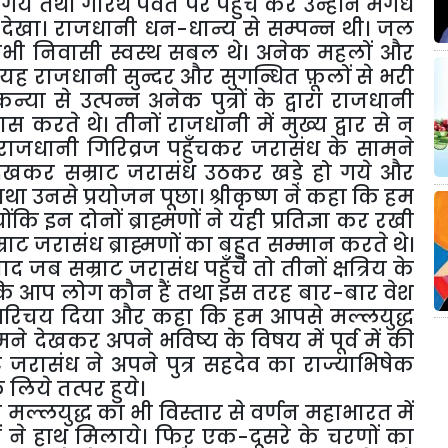
ये तथा गोरथ पर्वत पर पहुँच कर उन्होंने मगध
देखा। राजधानी धन-धान्य से सम्पन्न थी। जल
सभी निवासी स्वस्थ सबल थे। अनेक महलों और
त यह राजधानी सुन्दर और सुगन्धित फ़ूलों से भरी
न्या से उत्पन्न अनेक पुत्रों के द्वारा राजधानी
 करते थे। तीनों राजधानी में मुख्य द्वार से न
र राजधानी गिरिव्रज पहुँचकर जरासंध के सामने
े देखकर सम्राट जरासंध उठकर खड़े हो गये और
ा उनसे प्रयोजन पूछा। श्रीकृष्ण ने कहा कि हम
कि इन दोनों ब्राह्मणों ने यही प्रतिज्ञा कर रखी
्राट जरासंध ब्राह्मणों का बहुत सम्मान करते थे।
ब सम्राट जरासंध पहुँचे तो तीनों क्षत्रिय के
ा कि आप लोग कौन हैं तथा इस तरह बार-बार वेश
पना परिचय दिया और कहा कि हम आपसे मल्लयुद्ध
ने देखकर अपने भविष्य के विषय में पूर्व में की
जरासंध ने अपने पुत्र सहदेव का राज्याभिषेक
लिये तत्पर हुये।
ल्लयुद्ध का भी विस्तार से वर्णन महाभारत में
ोनों ने हाथ मिलाये। फिऱ एक-दूसरे के चरणों का