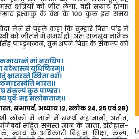
त क्षत्रियों को जीत लेगा, वही सम्राट होगा।
ी सम्राट इक्ष्वाकु के वंश के 100 कुल इस समय
दा लेने से पहले कहा कि तुम्हारे पिता पांडु ने
 पृथ्वी को जीतने में समर्थ हो। अत: राजसूय नामक
ूष सिंह पाण्डुनन्दन, तुम अपने पिता के संकल्प को
ोकमायान्तं मां नराधिप।
ा वदेथास्त्वं युधिष्ठिरम्।।
ुं भ्रातरस्ते स्थिता वशे।
रेष्ठमाहरस्वेति भारत।।
ाघ्र संकल्पं कुरू पाण्डव।
रस्य पूर्वे: सह सलोकताम्।।
रत, सभापर्व, अध्याय 12, श्लोक 24, 25 एवं 28)
ी लोकों में जाने में समर्थ महाज्ञानी, अतीत,
उपनिषदों सहित समस्त ज्ञान के ज्ञाता, इतिहास-
L
ले, न्याय के अधिकारी विद्वान, शिक्षा, कल्प,