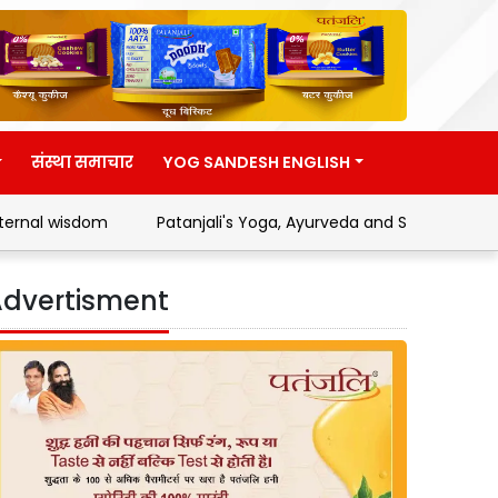
संस्था समाचार
YOG SANDESH ENGLISH
om
Patanjali's Yoga, Ayurveda and Swadeshi Movement
dvertisment