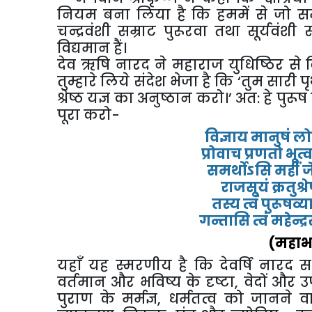
नियम बना लिया है कि हममें से जो समस्
चन्द्रवंशी सम्राट पुरूरवा तथा सूर्यवंश
विद्यमान हैं।
देव ऋषि नारद ने महाराज युधिष्ठिर से वि
तुम्हारे लिये संदेश भेजा है कि ‘तुम सारी
श्रेष्ठ यज्ञ का अनुष्ठान करो।’ अत: हे पुर
पूरा करो-
विज्ञाय मानुषं ल
प्रोवाच प्रणतो भूत्व
समर्थोऽसि महीं जेत
राजसूयं क्रतुश्
तस्य त्वं पुरूषव्य
गन्तासि त्वं महेन्द्
(महाभा
यहाँ यह स्मरणीय है कि देवर्षि नारद सभ
वर्तमान और भविष्य के दृष्टा, वेदों और 
पुराण के मर्मज्ञ, धर्मतत्व को जानने वा