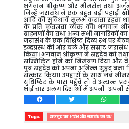
भगवान श्रीकृष्ण और भीमसेन तथा अर्जु
जिन्हें जरासंध ने एक बहुत बड़ी पहाड़ी 
आदि की सुविधायें सुलभ कराता रहता था। 
के प्रति कृतज्ञता व्यक्त की। भगवान श्
ब्राह्मणों का तथा अन्य सभी नागरिकों का
जरासंध के एक विशिष्ट दिव्य रथ पर बैठ
इन्द्रप्रस्थ की ओर चले और सम्राट जरासंध 
किया। भगवान श्रीकृष्ण ने सहदेव को तथा 
सम्मिलित होने का निमंत्रण दिया और वे इन्
पुत्र सहदेव को अपना अभिन्न सुहृद् बना
सत्कार किया। उपहारों के साथ जब भीमस
युधिष्ठिर के पास पहुँचे तो वे अत्यन्त प
भाई चार अलग दिशाओं में अपनी-अपनी सेन
Tags:
राजसूय का आरंभ और जरासंध का वध