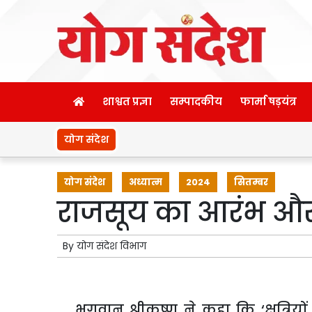
शाश्वत प्रज्ञा
सम्पादकीय
फार्मा षड़यंत्र
योग संदेश
योग संदेश
अध्यात्म
2024
सितम्बर
राजसूय का आरंभ और
By
योग संदेश विभाग
भगवान श्रीकृष्ण ने कहा कि ‘क्षत्रियों