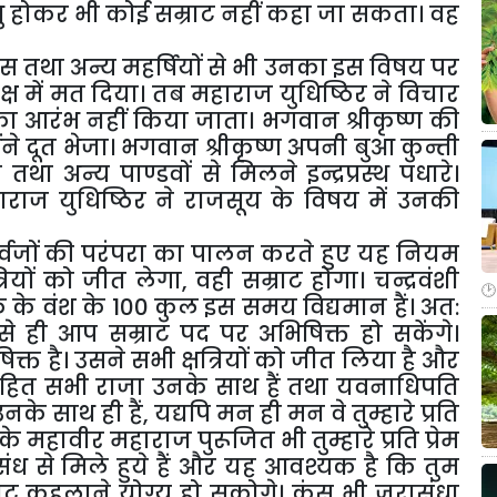
प्रभु होकर भी कोई सम्राट नहीं कहा जा सकता। वह
ास तथा अन्य महर्षियों से भी उनका इस विषय पर
्ष में मत दिया। तब महाराज युधिष्ठिर ने विचार
का आरंभ नहीं किया जाता। भगवान श्रीकृष्ण की
े दूत भेजा। भगवान श्रीकृष्ण अपनी बुआ कुन्ती
था अन्य पाण्डवों से मिलने इन्द्रप्रस्थ पधारे।
राज युधिष्ठिर ने राजसूय के विषय में उनकी
े पूर्वजों की परंपरा का पालन करते हुए यह नियम
ियों को जीत लेगा, वही सम्राट होगा। चन्द्रवंशी
वाकु के वंश के 100 कुल इस समय विद्यमान हैं। अत:
 ही आप सम्राट पद पर अभिषिक्त हो सकेंगे।
िक्त है। उसने सभी क्षत्रियों को जीत लिया है और
हित सभी राजा उनके साथ हैं तथा यवनाधिपति
के साथ ही हैं, यद्यपि मन ही मन वे तुम्हारे प्रति
के महावीर महाराज पुरूजित भी तुम्हारे प्रति प्रेम
संध से मिले हुये हैं और यह आवश्यक है कि तुम
ाट कहलाने योग्य हो सकोगे। कंस भी जरासंधा