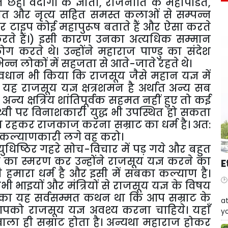
छहों वेदांगों के ज्ञाता, राजनीति के महापंडित,
ीत और नृत्य सहित समस्त कलाओं से सम्पन्न
कार टाइप कोई महापुरूष बताते हैं और ऐसा करते
न करते हैं।) इसी कारण उनका अत्यधिक सम्मान
 करते थे। उन्होंने महाराज पाण्डु का संदेश
िन्न लोकों में सहजता से आते-जाते रहते थे।
ावधान भी किया कि राजसूय जैसे महान यज्ञ में
 यह राजसूय यज्ञ क्षत्रशमन है अर्थात अन्य सब
 अन्य क्षत्रिय शांतिपूर्वक सहमत नहीं हुए तो कई
ृथ्वी पर विनाशकारी युद्ध भी उपस्थित हो सकता
प्रमत्त रहकर राजकाज करना सम्राट का धर्म है। अत:
िये कल्याणकारी लगे वह करो।
ुधिष्ठिर गहरे सोच-विचार में पड़ गये और बहुत
ताप का स्मरण कर उन्होंने राजसूय यज्ञ करने का
E
ी हमारा धर्म है और इसी में सबका कल्याण है।
सभी भाइयों और मंत्रियों से राजसूय यज्ञ के विषय
W
बका यह सर्वसम्मत कथन था कि आप सम्राट के
at
: आपको राजसूय यज्ञ अवश्य करना चाहिये। यहाँ
yo
 वाला ही सम्राट होता है। अन्यथा महाराज होकर