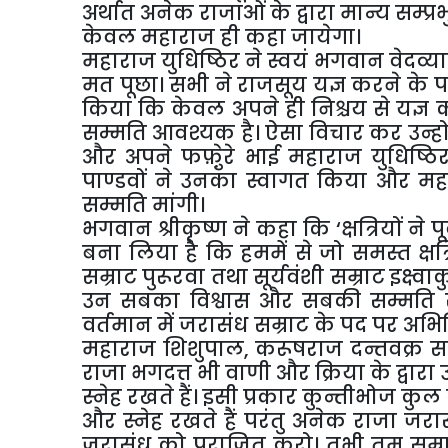
अर्थात अनेक राजाओं के द्वारा मान्य सम्
केवल महाराज ही कहा जायेगा।
महाराज युधिष्ठिर ने स्वयं भगवान वेदव्य
मत पूछा। सभी ने राजसूय यज्ञ करने के पक
किया कि केवल अपने ही निश्चय से यज्ञ 
सम्मति आवश्यक है। ऐसा विचार कर उन्होंन
और अपने फफ़़ुेरे भाई महाराज युधिष्ठिर त
पाण्डवों ने उनका स्वागत किया और महा
सम्मति मांगी।
भगवान श्रीकृष्ण ने कहा कि ‘क्षत्रियों न
बना लिया है कि हममें से जो समस्त क्षत्र
सम्राट पुरूरवा तथा सूर्यवंशी सम्राट इक्ष्
उन सबका विश्वास और सबकी सम्मति से
वर्तमान में जरासंध सम्राट के पद पर अभिष
महाराज शिशुपाल, करूषराज दन्तवक्र स
राजा भगदत्त भी वाणी और क्रिया के द्वारा उन
स्नेह रखते हैं। इसी प्रकार कुन्तीभोज कुल 
और स्नेह रखते हैं परंतु अनेक राजा जरा
जरासंध को पराजित करो। तभी तुम सम्र