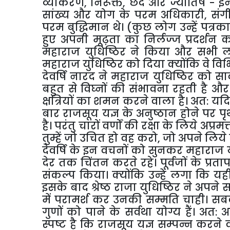
व्याकरण, निरूक्त, छंद और ज्योतिष - इन 
सांख्य और योग के परम अधिकारी, संग
परम बुद्धिमान थे। (कुछ लोग उन्हें पत्र
हुए अपनी मूढ़ता का निर्लज्ज प्रदर्श
महाराज युधिष्ठिर ने किया और सभी लोग
महाराज युधिष्ठिर को दिया क्योंकि वे विभ
देवर्षि नारद ने महाराज युधिष्ठिर को स
बहुत से विघ्नों की संभावना रहती है और
क्षत्रियों का शमन करने वाला है। अत: यदि
बार राजसूय यज्ञ के अनुष्ठान होने पर प
है। परंतु चारों वर्णों की रक्षा के लिये अ
तुम्हें जो उचित हो वह करो, जो अपने ल
देवर्षि के इन वचनों को सुनकर महाराज य
देर तक चिंतन करते रहे। पूर्वजों के प्र
संकल्प किया। क्योंकि उन्हें लगा कि यह
इसके बाद श्रेष्ठ राजा युधिष्ठिर ने अपने 
में परामर्श कर उनकी सम्मति चाही। स
गुणों को पाने के सर्वथा योग्य हैं। अत
स्पष्ट है कि राजसूय यज्ञ सम्पन्न करने