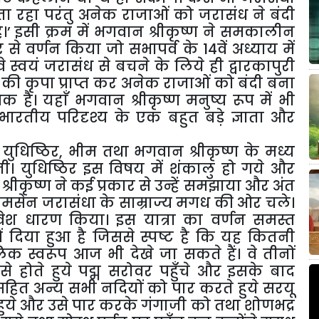
 रहा परंतु अनेक राजाओं को जरासंध ने बंदी
’ इसी क्रम में भगवान श्रीकृष्ण ने समकालीन
 वर्णन किया जो सभापर्व के 14वें अध्याय में
 वे स्वयं जरासंध से बचने के लिये ही द्वारकापुरी
की कृपा प्राप्त कर अनेक राजाओं को बंदी बना
ै। यहाँ भगवान श्रीकृष्ण मनुष्य रूप में भी
ीय परिदृश्य के एक बहुत बड़े ज्ञाता और
ुधिष्ठिर, भीम तथा भगवान श्रीकृष्ण के मध्य
ी। युधिष्ठिर इस विषय में शंकालु हो गये और
रीकृष्ण ने कई प्रकार से उन्हें समझाया और अंत
भीमसेन जरासंधा के साम्राज्य मगध की ओर चले।
ा वेश धारण किया। इस यात्रा का वर्णन समस्त
 दिया हुआ है जिससे स्पष्ट है कि यह कितनी
िक स्वरूप आज भी देखे जा सकते हैं। वे तीनों
 होते हुये पद्म सरोवर पहुँचे और इसके बाद
हित अन्य सभी नदियों को पार करते हुये सरयू
ष्ट हुये और उसे पार करके गंगाजी को तथा शोणभद्र