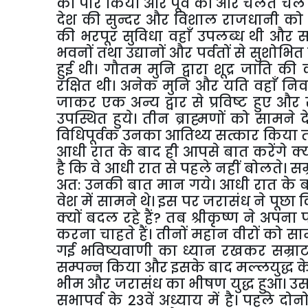
को पार किया और पूर्व की ओर चलते चले ग
देश की सुन्दर और विशाल राजधानी को 
की भरपूर सुविधा वहाँ उपलब्ध थी और 
भवनों तथा उद्यानों और पर्वतों से सुशोभि
हुई थी। गौतम मुनि द्वारा शूद्र जाति की क
रक्षित थी। अनेक मुनि और यति वहाँ निवास
जाकर एक अन्य द्वार से प्रविष्ट हुए औ
उपस्थित हुये। तीन ब्राह्मणों को सामन
विधिपूर्वक उनका आतिथ्य सत्कार किया तथ
आधी रात के बाद ही आपसे बात करेंगे क्यों
है कि वे आधी रात से पहले नहीं बोलते। सम
अत: उनकी बात मान गये। आधी रात के बाद ज
वेश में सामने थे। इस पर जरासंध ने पूछ
क्यों बदल रहे हैं? तब श्रीकृष्ण ने अ
करना चाहते हैं। तीनों महान वीरों को साम
गई भविष्यवाणी का ध्यान रखकर सम्राट 
सम्पन्न किया और इसके बाद मल्लयुद्ध के 
भीम और जरासंध का भीषण युद्ध हुआ। उस म
सभापर्व के 23वें अध्याय में है। पहले द