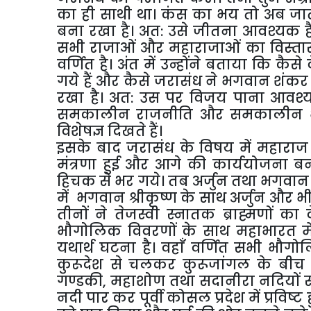
का ही साथी था। कंस का भय तो अब जाता
बना रखा है। अत: उसे जीतना आवश्यक है।
सभी राजाओं और महाराजाओं का विस्तार से
वर्णित है। अंत में उन्होंने बताया कि कैसे
गये हैं और कैसे जरासंध ने भगवान शंकर 
रखा है। अत: उस पर विजय पाना आवश्यक ह
समकालीन राजनीति और समकालीन भारत
विशेषज्ञ दिखते हैं।
इसके बाद जरासंध के विषय में महाराज य
मंत्रणा हुई और आगे की कार्ययोजना बन
हिचक से भर गये। तब अर्जुन तथा भगवान श्
में भगवान श्रीकृष्ण के साथ अर्जुन और 
तीनों ने तेजस्वी स्नातक ब्राह्मणों क
भौगोलिक विवरणों के साथ महाभारत में
यथार्थ घटना है। वहाँ वर्णित सभी भौगोल
कुरूदेश से चलकर कुरूजांगल के बीच से
गण्डकी, महाशोण तथा सदानीरा नदियों स
नदी पार कर पूर्वी कोसल प्रदेश में प्रवि