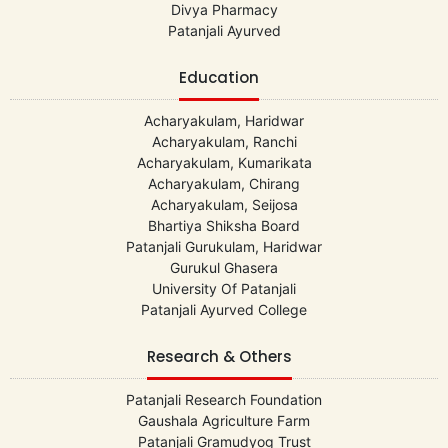
Divya Pharmacy
Patanjali Ayurved
Education
Acharyakulam, Haridwar
Acharyakulam, Ranchi
Acharyakulam, Kumarikata
Acharyakulam, Chirang
Acharyakulam, Seijosa
Bhartiya Shiksha Board
Patanjali Gurukulam, Haridwar
Gurukul Ghasera
University Of Patanjali
Patanjali Ayurved College
Research & Others
Patanjali Research Foundation
Gaushala Agriculture Farm
Patanjali Gramudyog Trust