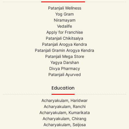
Patanjali Wellness
Yog Gram
Niramayam
Vedalife
Apply for Franchise
Patanjali Chikitsalya
Patanjali Arogya Kendra
Patanjali Gramin Arogya Kendra
Patanjali Mega Store
Yagya Darshan
Divya Pharmacy
Patanjali Ayurved
Education
Acharyakulam, Haridwar
Acharyakulam, Ranchi
Acharyakulam, Kumarikata
Acharyakulam, Chirang
Acharyakulam, Seijosa