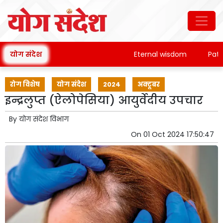
योग संदेश
Eternal wisdom
Patanjal
रोग विशेष
योग संदेश
2024
अक्टूबर
इन्द्रलुप्त (ऐलोपेसिया) आयुर्वेदीय उपचार
By
योग संदेश विभाग
On
01 Oct 2024 17:50:47