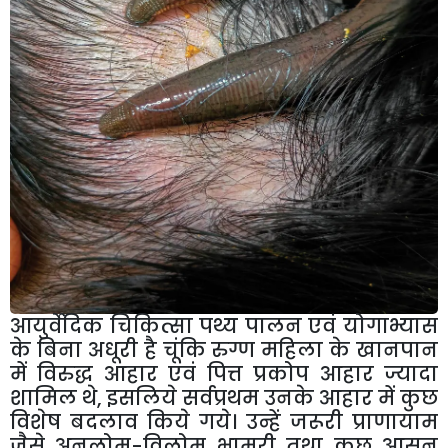
आयुर्वेदिक चिकित्सा पथ्य पालन एवं योगाभ्यास
के बिना अधूरी है चूंकि रुग्ण महिला के खानपान
में विरुद्ध आहार एवं पित्त प्रकोप आहार ज्यादा
शामिल थे, इसलिये सर्वप्रथम उनके आहार में कुछ
विशेष बदलाव किये गये। उन्हें जरूरी प्राणायाम
जैसे अनुलोम-विलोम भ्रामरी तथा कुछ आसन