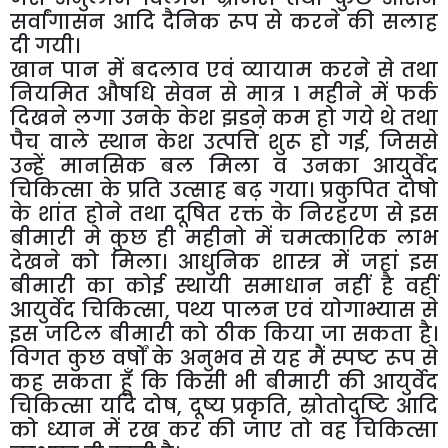
सर्वांगासन आदि दैनिक रूप से करने की सलाह
दी गयी।
खान पान में बदलाव एवं व्यायाम करने से तथा
नियमित औषधि सेवन से मात्र 1 महीने में फर्क
दिखने लगा उनके केश झडऩे कम हो गये थे तथा
पैच वाले स्थान केश उत्पत्ति शुरू हो गई, जिससे
उन्हें मानसिक बल मिला व उनका आयुर्वेद
चिकित्सा के प्रति उत्साह बढ़ गया। प्रकुपित दोषो
के शांत होने तथा दूषित रक्त के निरहरण से इस
बीमारी मे कुछ ही महीनो में चमत्कारिक लाभ
देखने को मिला। आधुनिक शास्त्र में जहां इस
बीमारी का कोई स्थायी समाधान नहीं है वहीं
आयुर्वेद चिकित्सा, पथ्य पालन एवं योगाभ्यास से
इस जटिल बीमारी को ठीक किया जा सकता है।
विगत कुछ वर्षों के अनुभव से यह मैं स्पष्ट रूप से
कह सकता हूँ कि किसी भी बीमारी की आयुर्वेद
चिकित्सा यदि दोष, दूष्य प्रकृति, स्रोतोदुष्टि आदि
को ध्यान में रख कर की जाए तो वह चिकित्सा