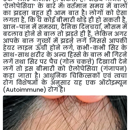
‘ऐलोपेसिया’ के बारे में! वर्तमान समय में बालों
का झडऩा बहुत ही आम बात है। लोगों को ऐसा
लगता है, कि ये कोई बीमारी थोड़े ही हो सकती है,
खान-पान में समस्या, दैनिक दिनचर्या, मौसम में
बदलाव होने से बाल तो झड़ते ही हैं, लेकिन अगर
आपके बाल गुच्छों में झडऩे लगें जिससे आपकी
हेयर लाइन ऊंची होने लगे, कभी-कभी सिर के
साथ-साथ शरीर के अन्य हिस्से के बाल भी गिरने
लगें तथा सिर पर पैच (गोल चकत्ते) दिखायी देने
लगें तो इस बीमारी को ऐलोपेसिया (गंजापन)
कहा जाता है। आधुनिक चिकित्सकों एवं त्वचा
रोग विशेषज्ञों के अनुसार यह एक ऑटोइम्यून
(Autoimmune) रोग है।