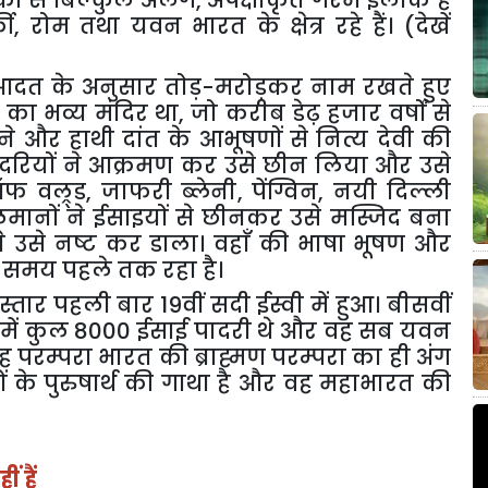
लाकों से बिल्कुल अलग
,
अपेक्षाकृत गरम इलाके हैं
की
,
रोम तथा यवन भारत के क्षेत्र रहे हैं। (देखें
नी आदत के अनुसार तोड़-मरोड़कर नाम रखते हुए
) का भव्य मंदिर था
,
जो करीब डेढ़ हजार वर्षों से
ने और हाथी दांत के आभूषणों से नित्य देवी की
 पादरियों ने आक्रमण कर उसे छीन लिया और उसे
ऑफ वल्र्ड
,
जाफरी ब्लेनी
,
पेंग्विन
,
नयी दिल्ली
ुसलमानों ने ईसाइयों से छीनकर उसे मस्जिद बना
 ने उसे नष्ट कर डाला। वहाँ की भाषा भूषण और
 समय पहले तक रहा है।
्तार पहली बार 19वीं सदी ईस्वी में हुआ। बीसवीं
ांत में कुल 8000 ईसाई पादरी थे और वह सब यवन
वह परम्परा भारत की ब्राह्मण परम्परा का ही अंग
ों के पुरुषार्थ की गाथा है और वह महाभारत की
 हैं