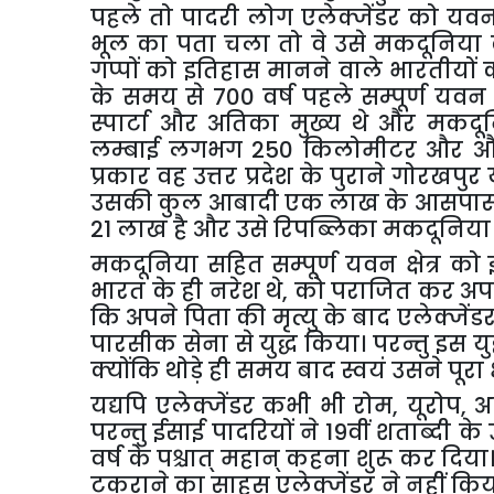
पहले तो पादरी लोग एलेक्जेंडर को यवन 
भूल का पता चला तो वे उसे मकदूनिया क
गप्पों को इतिहास मानने वाले भारतीयों क
के समय से 700 वर्ष पहले सम्पूर्ण यवन क
स्पार्टा और अतिका मुख्य थे और मकदू
लम्बाई लगभग 250 किलोमीटर और औ
प्रकार वह उत्तर प्रदेश के पुराने गोरखप
उसकी कुल आबादी एक लाख के आसपास थी
21 लाख है और उसे रिपब्लिका मकदूनिया 
मकदूनिया सहित सम्पूर्ण यवन क्षेत्र को 
भारत के ही नरेश थे
,
को पराजित कर अपने
कि अपने पिता की मृत्यु के बाद एलेक्जेंडर 
पारसीक सेना से युद्ध किया। परन्तु इस य
क्योंकि थोड़े ही समय बाद स्वयं उसने पूरा
यद्यपि एलेक्जेंडर कभी भी रोम
,
यूरोप
,
अ
परन्तु ईसाई पादरियों ने 19वीं शताब्दी
वर्ष के पश्चात् महान् कहना शुरू कर दिया
टकराने का साहस एलेक्जेंडर ने नहीं किया