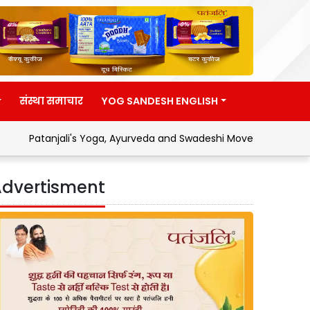
संस्था समाचार
YOG SANDESH ENGLISH
i's Yoga, Ayurveda and Swadeshi Movement
Address by Hon
dvertisment