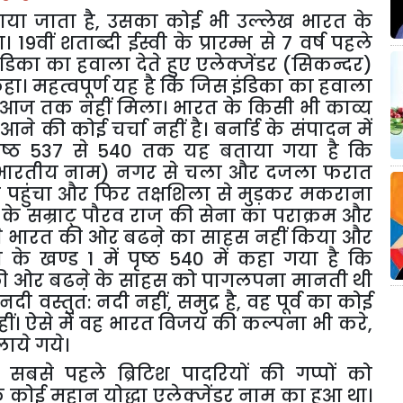
या जाता है
,
उसका कोई भी उल्लेख भारत के
19वीं शताब्दी ईस्वी के प्रारम्भ से 7 वर्ष पहले
िका का हवाला देते हुए एलेक्जेंडर (सिकन्दर)
हा। महत्वपूर्ण यह है कि जिस इंडिका का हवाला
आज तक नहीं मिला। भारत के किसी भी काव्य
े की कोई चर्चा नहीं है। बर्नार्ड के संपादन में
 पृष्ठ 537 से 540 तक यह बताया गया है कि
ा (भारतीय नाम) नगर से चला और दजला फरात
क पहुंचा और फिर तक्षशिला से मुड़कर मकराना
 के सम्राट् पौरव राज की सेना का पराक्रम और
ने भारत की ओर बढऩे का साहस नहीं किया और
के खण्ड 1 में पृष्ठ 540 में कहा गया है कि
र्व की ओर बढऩे के साहस को पागलपना मानती थी
नदी वस्तुत: नदी नहीं
,
समुद्र है
,
वह पूर्व का कोई
नहीं। ऐसे में वह भारत विजय की कल्पना भी करे
,
ाये गये।
 सबसे पहले ब्रिटिश पादरियों की गप्पों को
 कोई महान् योद्धा एलेक्जेंडर नाम का हुआ था।