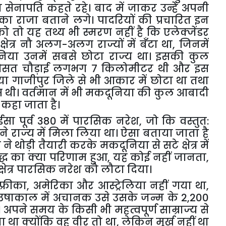
सेनापति कहते रहे। बाद में जाकर उन्हें अपनी
ा राजा बताने लगे। पादरियों की प्रचारित इन
ो तो यह तथ्य भी स्मरण नहीं है कि एलेक्जेंडर
्षेत्र नौ अलग-अलग राज्यों में बँटा था
,
जिनमें
निया उनमें सबसे छोटा राज्य था। इसकी कुल
सत चौड़ाई लगभग 7 किलोमीटर थी और इस
ुर या गाजीपुर जिले से भी आकार में छोटा था तथा
। वर्तमान में भी मकदूनिया की कुल आबादी
कहा जाता है।
ईसा पूर्व 380 में पारसिक नरेश
,
जो कि वस्तुत:
 राज्य में मिला लिया था। ऐसा बताया जाता है
ने थोड़ी तैयारी करके मकदूनिया से सटे क्षेत्र में
ुद्ध का क्या परिणाम हुआ
,
यह कोई नहीं जानता
,
 क्षेत्र पारसिक नरेश को लौटा दिया।
फ्रीका
,
अमेरिका और आस्ट्रेलिया नहीं गया था
,
 के उषाकाल में अचानक उसे उसके जन्म के 2,200
। अपने समय के किसी भी महत्वपूर्ण साम्राज्य से
 था क्योंकि वह वीर तो था
,
लेकिन मूर्ख नहीं था