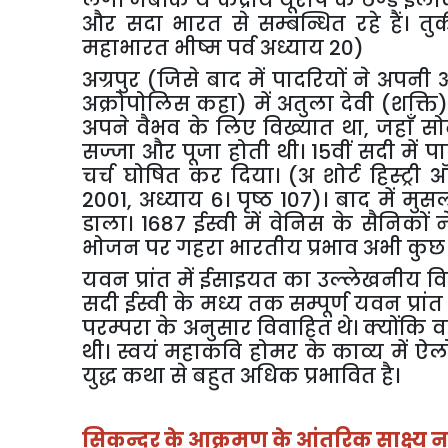
लगे। जबकि ये केंद्रीय यूरोप के ठण्डे इ
और सदा भारत से सम्बन्धित रहे हैं। तुर्
महाभारत भीष्म पर्व अध्याय 20)
अग्रपुर (जिसे बाद में पादरियों ने अप
अक्रोपोलिस कहा) में अतुला देवी (शक्ति
अपने वैभव के लिए विख्यात था
,
जहाँ सो
सज्जा और पूजा होती थी। 15वीं सदी में
चर्च घोषित कर दिया। (अ शोर्ट हिस्ट्री 
2001
,
अध्याय 6। पृष्ठ 107)। बाद में म
डाला। 1687 ईस्वी में वेनिस के सैनिकों
भोजन पर गहरा भारतीय प्रभाव अभी कुछ
यवन प्रांत में ईसाइयत का उल्लेखनीय विस
सदी ईस्वी के मध्य तक सम्पूर्ण यवन प्र
परम्परा के अनुसार विवाहित थे। क्योंकि 
थी। स्वयं महाकवि होमर के काव्य में ऐल
युद्ध कथा से बहुत अधिक प्रभावित है।
सिकन्दर के आक्रमण के आंतरिक साक्ष्य नहीं