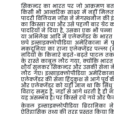
सिकन्दर का भारत पर जो आक्रमण बता
किसी भी आन्तरिक साक्ष्य में नहीं मिलता। 
पादरी विलियम जोंस ने मेगस्थनीज की इंड
का किस्सा रचा और उसे पहली बार ग्रेट क
पादरियों ने दिया है
,
उसका एक भी पन्ना 
या अभिलेख आदि में एलेक्जेंडर के भारत आन
छपे इन्साइक्लोपीडिया अमेरिकाना में
मकदूनिया का राजा एलेक्जेंडर पल्ल
नदियों के किनारे बढ़ते-बढ़ते पाटल त
के रास्ते काबुल लौट गया
,
क्योंकि भारत
शौर्य सुनकर सिकन्दर और उसकी सेना 
लौट गए। इन्साइक्लोपीडिया अमेरिकाना 
एलेक्जेंडर की सेना हिंदुकुश से आगे पू
और एलेक्जेंडर को यही ज्ञान था कि सिंधु 
विराट् समुद्र है
,
जहाँ से आगे धरती है ही 
यह असम्भव है। पर किस्से रचे गये और फैल
केवल इन्साइक्लोपीडिया ब्रिटानिका ने
ऐतिहासिक तथ्य की तरह प्रस्तुत किया कि