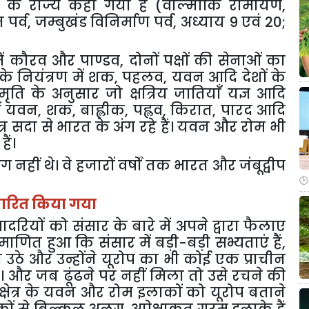
 के राज्य कहा गया है (वाल्मीकि रामायण
,
 पर्व
,
जम्बुखंड विनिर्माण पर्व
,
अध्याय 9 एवं 20
;
 में कौरव और पाण्डव
,
दोनों पक्षों की सेनाओं का
के नियंत्रण में शक
,
पहलव
,
यवन आदि देशों के
ृति के अनुसार जो क्षत्रिय जातियाँ यज्ञ आदि
ें यवन
,
शक
,
बाह्लीक
,
पह्लव
,
किरात
,
पारद आदि
ेत्र सदा से भारत के अंग रहे हैं। यवन और रोम भी
ैं।
नहीं थे। वे हजारों वर्षों तक भारत और जंबूद्वीप
प्रचारित किया गया
ियों को संसार के बारे में अपने द्वारा फैलाए
णित हुआ कि संसार में बड़ी-बड़ी सभ्यताएं हैं
,
हो उठे और उन्होंने यूरोप का भी कोई एक प्राचीन
 और जब ढूंढने पर नहीं मिला तो उसे रचने की
्षेत्र के यवन और रोम इलाकों को यूरोप बताने