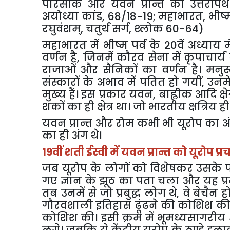
पारसीक और यवन प्रान्त को उत्तरापथ
अयोध्या कांड
,
68/18-19
;
महाभारत
,
भीष्म
रघुवंशम्
,
चतुर्थ सर्ग
,
श्लोक 60-64)
महाभारत में भीष्म पर्व के 20वें अध्याय
वर्णन है
,
जिनमें कौरव सेना में कृपाचार्य 
राजाओं और सैनिकों का वर्णन है। मनुस्म
संस्कारों के अभाव में पतित हो गयीं
,
उनम
मुख्य हैं। इस प्रकार यवन
,
बाह्लीक आदि क्ष
शकों का ही क्षेत्र था। जो भारतीय क्षत्रिय ही ह
यवन प्रान्त और रोम कभी भी यूरोप का अंग 
का ही अंग थे।
19वीं शती ईस्वी में यवन प्रान्त को यूरोप 
जब यूरोप के लोगों को विशेषकर उसके पादर
गए ज्ञान के झूठ का पता चला और यह प्रमा
तब उनमें से जो प्रबुद्ध लोग थे
,
वे बेचैन 
गौरवशाली इतिहास ढूंढने की कोशिश की।
कोशिश की। इसी क्रम में भूमध्यसागरीय क