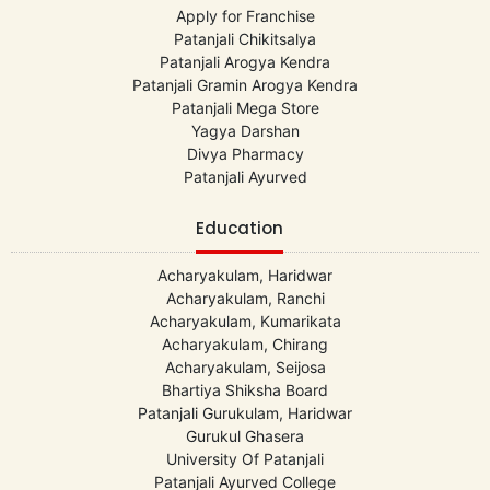
Apply for Franchise
Patanjali Chikitsalya
Patanjali Arogya Kendra
Patanjali Gramin Arogya Kendra
Patanjali Mega Store
Yagya Darshan
Divya Pharmacy
Patanjali Ayurved
Education
Acharyakulam, Haridwar
Acharyakulam, Ranchi
Acharyakulam, Kumarikata
Acharyakulam, Chirang
Acharyakulam, Seijosa
Bhartiya Shiksha Board
Patanjali Gurukulam, Haridwar
Gurukul Ghasera
University Of Patanjali
Patanjali Ayurved College