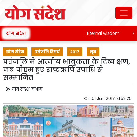
योग संदेश
Eternal wisdom
Patan
योग संदेश
पतंजलि रिसर्च
2017
जून
पतंजलि में आत्मीय भावुकता के दिव्य क्षण,
जब पीएम हुए राष्ट्रऋषि उपाधि से
सम्मानित
By
योग संदेश विभाग
On
01 Jun 2017 21:53:25