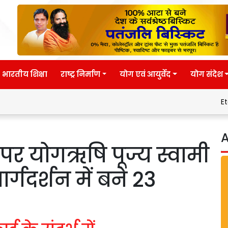
भारतीय शिक्षा
राष्ट्र निर्माण
योग एवं आयुर्वेद
योग संदेश
Eternal wisdom
A
स पर योगऋषि पूज्य स्वामी
र्गदर्शन में बने 23