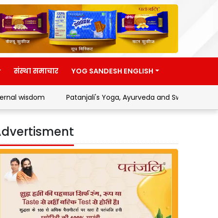
संस्था समाचार
YOG SANDESH ENGLISH
Patanjali's Yoga, Ayurveda and Swadeshi Movement
Addr
dvertisment