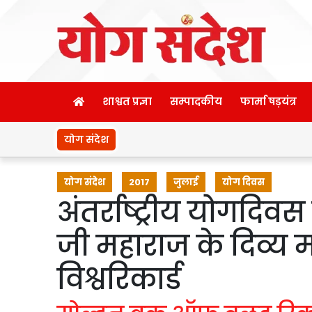
शाश्वत प्रज्ञा
सम्पादकीय
फार्मा षड़यंत्र
योग संदेश
योग संदेश
2017
जुलाई
योग दिवस
अंतर्राष्ट्रीय योगदिव
जी महाराज के दिव्य मा
विश्वरिकार्ड