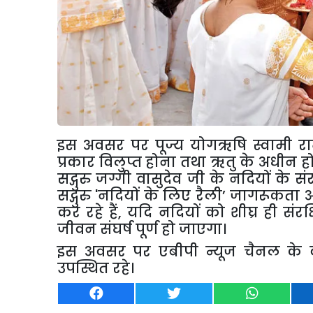
इस अवसर पर पूज्य योगऋषि स्वामी र
प्रकार विलुप्त होना तथा ऋतु के अधीन हो
सद्गुरु जग्गी वासुदेव जी के नदियों के 
सद्गुरु
'
नदियों के लिए रैली
’
जागरूकता अ
कर रहे हैं
,
यदि नदियों को शीघ्र ही संर
जीवन संघर्ष पूर्ण हो जाएगा।
इस अवसर पर एबीपी न्यूज चैनल के वरिष
उपस्थित रहे।