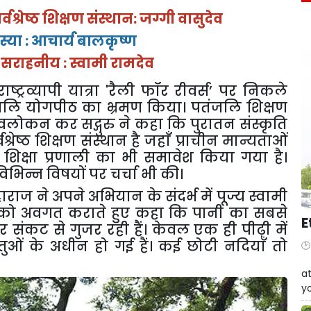
र्वश्रेष्ठ शिक्षण संस्थान: जग्गी वासुदेव
स्या : आचार्य बालकृष्ण
ास सराहनीय : स्वामी रामदेव
्ट्रव्यापी यात्रा
'
रैली फॉर रीवर्स
’
पर निकले
तंजलि योगपीठ का भ्रमण किया। पतंजलि शिक्षण
वलोकन कर सद्गुरु ने कहा कि पुरातन संस्कृति
वश्रेष्ठ शिक्षण संस्थान है जहाँ प्राचीन मान्यताओं
िक्षा प्रणाली का भी समावेश किया गया है।
 विभिन्न विषयों पर चर्चा भी की।
राज ने अपने अभियान के संदर्भ में पूज्य स्वामी
ाओं को अवगत कराते हुए कहा कि पानी का सबसे
E
र संकट से गुजर रही हैं। केवल एक ही पीढ़ी में
ओं के अधीन हो गई हैं। कई छोटी नदियाँ तो
W
at
yo