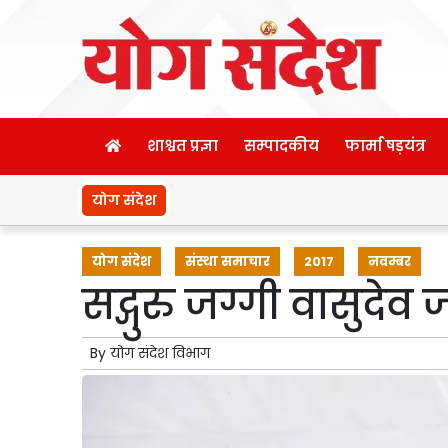
शाश्वत प्रज्ञा
सम्पादकीय
फार्मा षड़यंत्र
योग संदेश
योग संदेश
संस्था समाचार
2017
नवम्बर
सद्गुरु जग्गी वासुदेव
By
योग संदेश विभाग