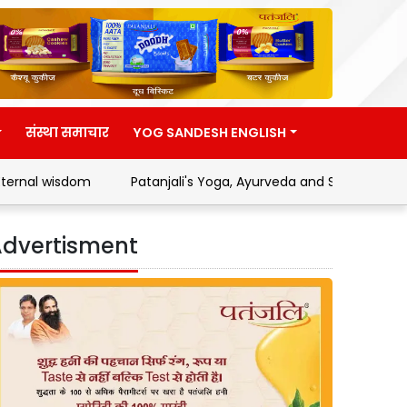
संस्था समाचार
YOG SANDESH ENGLISH
Patanjali's Yoga, Ayurveda and Swadeshi Movement
Add
dvertisment