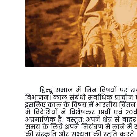
हिन्दू
समाज
में
जिन
विषयों
पर
सर
विभाजन।
काल
संबंधी
सर्वाधिक
प्राचीन
इसलिए
काल
के
विषय
में
भारतीय
चिंतन
में
विदेशियों
ने
विशेषकर
19
वीं
एवं
20
व
अप्रमाणिक
है।
वस्तुत
:
अपने
क्षेत्र
से
बाहर
समय
के
लिये
अपने
नियंत्रण
में
लाने
में
की
संस्कृति
और
सभ्यता
की
स्तुति
करते