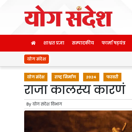
शाश्वत प्रज्ञा
सम्पादकीय
फार्मा षड़यंत्र
योग संदेश
योग संदेश
राष्ट्र निर्माण
2024
फरवरी
राजा कालस्य कारणं
By
योग संदेश विभाग