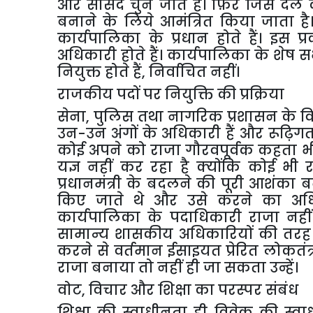
और
सांसद
चुने
जाते
हैं।
फ़िर
जिस
दल
बनाने
के
लिये
आमंत्रित
किया
जाता
है
कार्यपालिका
के
प्रधान
होते
हैं।
इस
प्
अधिकारी
होते
हैं।
कार्यपालिका
के
शेष
स
नियुक्त
होते
हैं
,
निर्वाचित
नहीं।
राजकीय
पदों
पर
नियुक्ति
की
प्रक्रिया
सेना
,
पुलिस
तथा
नागरिक
प्रशासन
के
व
उन
-
उन
अंगों
के
अधिकारी
हैं
और
रूढ़िग
कोई
अपने
को
राजा
गौरवपूर्वक
कहता
भ
यज्ञ
नहीं
कर
रहा
है
क्योंकि
कोई
भी
प्रधानमंत्री
के
बदलने
की
पूरी
आशंका
ब
किए
जाते
थे
और
उसे
करने
का
अध
कार्यपालिका
के
पदाधिकारी
राजा
नहीं
सामान्य
शासकीय
अधिकारियों
की
तरह
करने
से
वर्तमान
ईसाइयत
प्रेरित
लोकतंत्
राजा
बनाया
तो
नहीं
ही
जा
सकता
उन्हें।
वोट
,
विचार
और
शिक्षा
का
परस्पर
संबंध
शिक्षा
की
स्वाधीनता
ही
विवेक
की
स्व