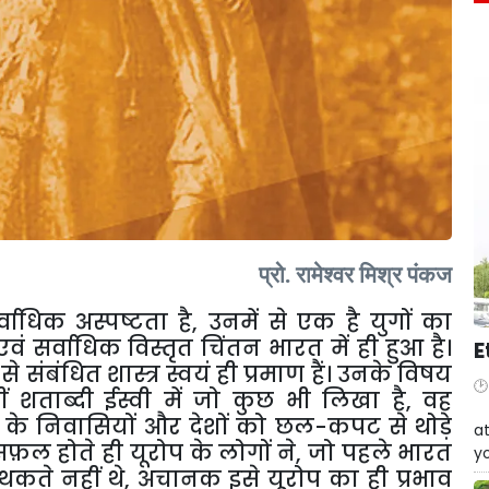
प्रो
.
रामेश्वर
मिश्र
पंकज
्वाधिक
अस्पष्टता
है
,
उनमें
से
एक
है
युगों
का
एवं
सर्वाधिक
विस्तृत
चिंतन
भारत
में
ही
हुआ
है।
E
से
संबंधित
शास्त्र
स्वयं
ही
प्रमाण
हैं।
उनके
विषय
ीं
शताब्दी
ईस्वी
में
जो
कुछ
भी
लिखा
है
,
वह
W
के
निवासियों
और
देशों
को
छल
-
कपट
से
थोड़े
at
सफ़ल
होते
ही
यूरोप
के
लोगों
ने
,
जो
पहले
भारत
yo
थकते
नहीं
थे
,
अचानक
इसे
यूरोप
का
ही
प्रभाव