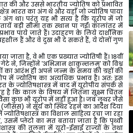
बात
की
और
उससे
भारतीय
ज्योतिष
को
प्रभावित
क्षेत्र
भारत
का
अंग
थे
और
यहाँ
जो
ज्योतिष
पाया
क
अंग
था।
परंतु
यह
भी
सत्य
है
कि
यूरोप
में
जो
तायें
बड़ी
सीमा
तक
स्थान
पा
गईं।
कालांतर
में
प्रभाव
पाये
जाते
हैं।
उदाहरण
के
लिये
दार्शनिक
्रहशील
हैं
और
वे
दुख
भी
दे
सकते
हैं
,
ये
दोनों
गुण
ाया
जाता
है
,
वे
भी
एक
प्रख्यात
ज्योतिषी
हैं।
18
वीं
गेटे
ने
,
जिन्होंने
'
अभिज्ञान
शाकुन्तलम्
'
को
विश्व
ों
का
आरंभ
ही
अपने
जन्म
के
समय
की
ग्रहों
की
रोप
में
ज्योतिष
का
अत्यधिक
प्रभाव
है।
अत
:
इस
रत
के
ज्योतिषशास्त्र
में
बाद
में
यूरोपीय
संपर्क
से
यह
है
कि
काल
के
विषय
में
जितना
सूक्ष्म
चिंतन
वैसा
कुछ
भी
यूरोप
में
नहीं
हुआ
है।
जब
लूथर
जैसे
(
जीसस
)
ने
सूर्य
को
स्थिर
रहने
का
आदेश
दिया
ें
ज्योतिषशास्त्र
का
विशाल
साहित्य
रचा
जा
रहा
ै
,
उसमें
प्लेटो
का
मत
बताया
जाता
है
कि
पृथ्वी
शास्त्र
की
तुलना
में
यूरो
-
ईसाई
राज्यों
के
तथा