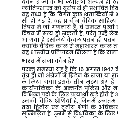
यवन
राज्य
के
भी
ज्योतिषी
अल्पज्ञ
ही
ठ
ज्योतिषशास्त्र
को
यूरोप
से
ही
प्रभावित
दिख
यह
तथ्य
है
कि
विगत
कुछ
शताब्दियों
से
सी
हो
गई
है
,
वह
प्राचीन
वैदिक
साहित्य
विषय
में
जो
गणनायें
हैं
,
वे
समस्त
पृथ्वी
म
विषय
में
सत्य
हो
सकती
हैं
,
परंतु
उन्हें
ले
आ
गया
है
इसलिये
केवल
पतन
ही
पतन
क्योंकि
वैदिक
काल
से
महाभारत
काल
यह
शास्त्रीय
प्रतिपादन
मिलता
है
कि
राजा
भारत
में
राजा
कौन
है
?
परन्तु
समस्या
यह
है
कि
15
अगस्त
1947
क
तंत्र
है।
जो
अंग्रेजों
ने
ब्रिटेन
के
राजा
या
रा
ले
लिया
गया।
इसके
तीन
मुख्य
अंग
हैं
कार्यपालिका
के
अन्तर्गत
पुलिस
और
न
विभिन्न
पदों
के
लिए
प्रत्याशी
खड़े
होते
हैं
उनकी
विविध
श्रेणियाँ
हैं
,
जिनमें
उच्चतम
तथा
द्वितीय
एवं
तृतीय
श्रेणी
के
अधिकार
सम्मिलित
हैं।
उसमें
से
विधयिका
के
लिए