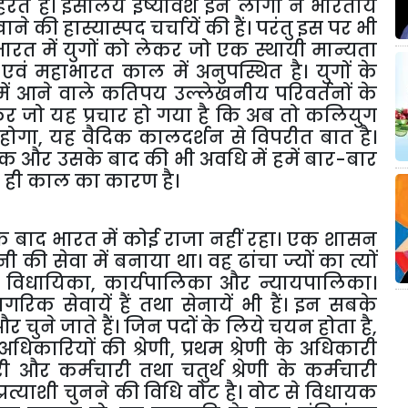
हरते
हैं।
इसलिये
ईर्ष्यावश
इन
लोगों
ने
भारतीय
ाने
की
हास्यास्पद
चर्चायें
की
हैं।
परंतु
इस
पर
भी
भारत
में
युगों
को
लेकर
जो
एक
स्थायी
मान्यता
एवं
महाभारत
काल
में
अनुपस्थित
है।
युगों
के
ें
आने
वाले
कतिपय
उल्लेखनीय
परिवर्तनों
के
कर
जो
यह
प्रचार
हो
गया
है
कि
अब
तो
कलियुग
होगा
,
यह
वैदिक
कालदर्शन
से
विपरीत
बात
है।
तक
और
उसके
बाद
की
भी
अवधि
में
हमें
बार
-
बार
ही
काल
का
कारण
है।
े
बाद
भारत
में
कोई
राजा
नहीं
रहा।
एक
शासन
नी
की
सेवा
में
बनाया
था।
वह
ढांचा
ज्यों
का
त्यों
-
विधायिका
,
कार्यपालिका
और
न्यायपालिका।
ागरिक
सेवायें
हैं
तथा
सेनायें
भी
हैं।
इन
सबके
और
चुने
जाते
हैं।
जिन
पदों
के
लिये
चयन
होता
है
,
अधिकारियों
की
श्रेणी
,
प्रथम
श्रेणी
के
अधिकारी
ी
और
कर्मचारी
तथा
चतुर्थ
श्रेणी
के
कर्मचारी
प्रत्याशी
चुनने
की
विधि
वोट
है।
वोट
से
विधायक