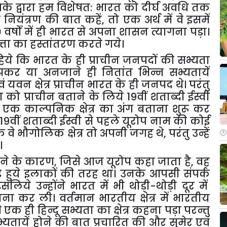
सके
द्वारा
हम
विशेषत
:
भारत
को
दीर्घ
अवधि
तक
ष
नियंत्रण
की
बात
कहें
,
तो
एक
अर्थ
में
वे
इसमें
0
वर्षों
में
ही
भारत
से
अपना
शासन
त्यागना
पड़ा।
्ता
का
हस्तांतरण
करते
गये।
िये
कि
भारत
के
ही
प्राचीन
जनपदों
की
सभ्यता
झकर
या
अनजाने
ही
नितांत
भिन्न
सभ्यतायें
वं
यवन
क्षेत्र
प्राचीन
भारत
के
ही
जनपद
थे।
परंतु
ा
को
प्राचीन
बताने
के
लिये
19
वीं
शताब्दी
ईस्वी
एक
काल्पनिक
क्षेत्र
का
अंग
बताना
शुरू
कर
19
वीं
शताब्दी
ईस्वी
से
पहले
यूरोप
नाम
की
कोई
ि
वे
भौगोलिक
क्षेत्र
तो
अपनी
जगह
थे
,
परंतु
उन्हें
।
ने
के
कारण
,
जिसे
आज
यूरोप
कहा
जाता
है
,
वह
े
हुये
इलाकों
की
तरह
था।
उनके
आपसी
संपर्क
इसलिये
उन्होंने
भारत
में
भी
थोड़ी
-
थोड़ी
दूर
में
पना
कर
ली।
वर्तमान
भारतीय
क्षेत्र
में
भारतीय
े
एक
ही
हिन्दू
सभ्यता
का
क्षेत्र
कहना
पड़ा
परन्तु
्यतायें
होने
की
बात
प्रचारित
की
और
सुमेर
एवं