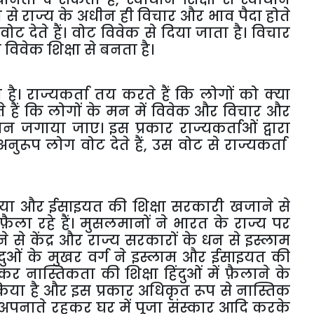
ा
से
राज्य
के
अधीन
ही
विचार
और
भाव
पैदा
होते
वोट
देते
हैं।
वोट
विवेक
से
दिया
जाता
है।
विचार
र
विवेक
शिक्षा
से
बनता
है।
ा
है।
राज्यकर्ता
तय
करते
हैं
कि
लोगों
को
क्या
े
हैं
कि
लोगों
के
मन
में
विवेक
और
विचार
और
ञान
जगाया
जाए।
इस
प्रकार
राज्यकर्ताओं
द्वारा
अनुरूप
लोग
वोट
देते
हैं
,
उस
वोट
से
राज्यकर्ता
या
और
ईसाइयत
की
शिक्षा
सरकारी
खजाने
से
फ़ैला
रहे
हैं।
मुसलमानों
ने
भारत
के
राज्य
पर
े
से
केंद्र
और
राज्य
सरकारों
के
धन
से
इस्लाम
ंदुओं
के
मुखर
वर्ग
ने
इस्लाम
और
ईसाइयत
की
कर
नास्तिकता
की
शिक्षा
हिंदुओं
में
फ़ैलाने
के
िया
है
और
इस
प्रकार
अधिकृत
रूप
से
नास्तिक
अपनाते
रहकर
घर
में
पूजा
संस्कार
आदि
करके