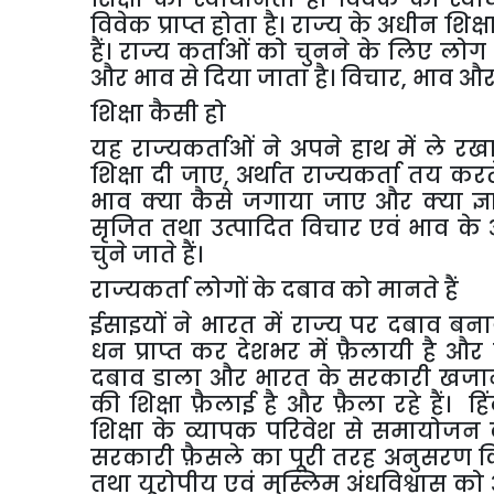
विवेक
प्राप्त
होता
है।
राज्य
के
अधीन
शिक्ष
हैं।
राज्य
कर्ताओं
को
चुनने
के
लिए
लोग
और
भाव
से
दिया
जाता
है।
विचार
,
भाव
औ
शिक्षा
कैसी
हो
यह
राज्यकर्ताओं
ने
अपने
हाथ
में
ले
रख
शिक्षा
दी
जाए
,
अर्थात
राज्यकर्ता
तय
करत
भाव
क्या
कैसे
जगाया
जाए
और
क्या
ज्
सृजित
तथा
उत्पादित
विचार
एवं
भाव
के
चुने
जाते
हैं।
राज्यकर्ता
लोगों
के
दबाव
को
मानते
हैं
ईसाइयों
ने
भारत
में
राज्य
पर
दबाव
बना
धन
प्राप्त
कर
देशभर
में
फ़ैलायी
है
और
दबाव
डाला
और
भारत
के
सरकारी
खजान
की
शिक्षा
फ़ैलाई
है
और
फ़ैला
रहे
हैं।
हि
शिक्षा
के
व्यापक
परिवेश
से
समायोजन
सरकारी
फ़ैसले
का
पूरी
तरह
अनुसरण
क
तथा
यूरोपीय
एवं
मुस्लिम
अंधविश्वास
को