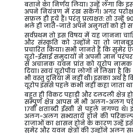
बताने
का
निर्णय
लिया।
उन्हें
लगा
कि
इ
अपने
नियंत्रण
में
रख
सकेंगे।
अगर
परोक्
सफ़ल
ही
हुये
हैं।
परंतु
प्रत्यक्षत
:
तो
उन्हें
9
भले
ही
जाते
-
जाते
अपने
अनुगतों
को
ही
सत
सर्वप्रथम
तो
इस
विषय
में
यह
जानना
चाह
और
संस्कृति
को
उन्होंने
या
तो
जानबू
प्रचारित
किया।
सभी
जानते
हैं
कि
सुमेर
ए
यूरो
-
ईसाई
समुदायों
ने
अपनी
ज्ञान
परंपर
से
अचानक
यवन
प्रांत
को
यूरोप
नामक
दिया।
स्वयं
यूरोपीय
लोगों
ने
लिखा
है
कि
भी
वस्तु
दुनिया
में
नहीं
थी।
इसका
अर्थ
है
क
यूरोप
इससे
पहले
कभी
नहीं
कहा
जाता
था
बहुत
ही
विकट
पहाड़ी
और
दलदली
क्षेत्र
हो
सम्पूर्ण
क्षेत्र
आपस
में
भी
अलग
-
अलग
पड़
17
वीं
शताब्दी
ईस्वी
से
पहले
नगण्य
थे।
अलग
-
अलग
सभ्यतायें
होने
की
परिकल्
राजाओं
का
शासन
होने
के
कारण
उन्हें
इस
सुमेर
और
यवन
क्षेत्रों
की
उन्होंने
अलग
सभ