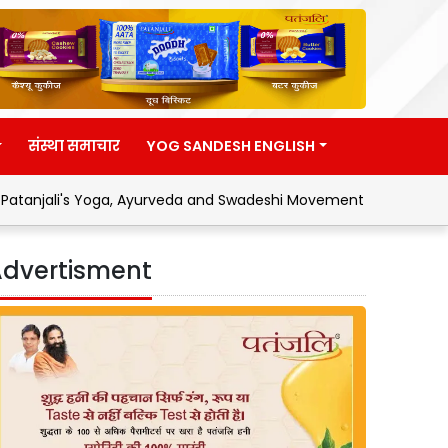
संस्था समाचार
YOG SANDESH ENGLISH
a, Ayurveda and Swadeshi Movement
Address by Hon'ble Un
dvertisment