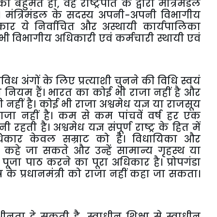
का
बहुमत
हो
,
वह
राष्ट्रपति
के
द्वारा
मंत्रिमंडल
।
मंत्रिमंडल
के
सदस्य
अपनी
-
अपनी
विभागीय
रकार
ये
निर्वाचित
और
अस्थायी
कार्यपालिका
भी
विभागीय
अधिकारी
एवं
कर्मचारी
स्थायी
एवं
िविध
अंगों
के
लिए
प्रत्याशी
चुनने
की
विधि
स्वयं
त
नियम
हैं।
भारत
का
कोई
भी
राजा
नहीं
है
और
ी
नहीं
है।
कोई
भी
राजा
अश्वमेध
यज्ञ
या
राजसूय
राजा
नहीं
है।
कम
से
कम
पांचवें
वर्ष
हर
एक
नी
रहती
है।
अश्वमेध
यज्ञ
संपूर्ण
राष्ट्र
के
हित
में
िकार
केवल
सम्राट
को
है।
विधायिका
और
कहे
जा
सकते
और
उन्हें
सामान्य
गृहस्थ
या
पूजा
पाठ
करने
का
पूरा
अधिकार
है।
प्रोपगंडा
र
के
प्रधानमंत्री
को
राजा
नहीं
कहा
जा
सकता।
ाधीनता
दे
सकती
है
,
स्वाधीन
शिक्षा
से
स्वाधीन