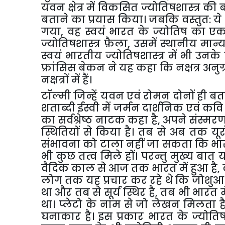
यवन
क्षेत्र
में
विकसित
ज्योतिषशास्त्र
की
बताने
का
प्रयास
किया।
जबकि
वस्तुत
:
ये
गया
,
वह
स्वयं
भारत
के
ज्योतिष
का
ए
ज्योतिषशास्त्र
फ़ैला
,
उसमें
स्थानीय
मान्य
स्वयं
भारतीय
ज्योतिषशास्त्र
में
भी
उनके
फ्रांसिस
बेकन
ने
यह
कहा
कि
नक्षत्र
अनुग
नक्षत्रों
में
हैं।
टॉल्मी
जिन्हें
यवन
एवं
रोमन
दोनों
ही
बत
शताब्दी
ईस्वी
में
जर्मन
दार्शनिक
एवं
कवि
का
सर्वश्रेष्ठ
नाटक
कहा
है
,
अपने
संस्मरण
स्थितियों
से
किया
है।
तब
से
अब
तक
यू
संभावना
को
टाला
नहीं
जा
सकता
कि
भा
भी
कुछ
तत्व
मिले
हों।
परन्तु
मुख्य
बात
वैदिक
काल
से
आज
तक
भारत
में
हुआ
है
,
लोग
तक
यह
प्रचार
कर
रहे
थे
कि
जोशुआ
था
और
तब
से
सूर्य
स्थिर
है
,
तब
भी
भारत
म
था।
प्लेटो
के
नाम
से
जो
लेखन
मिलता
ह
घनाकार
है।
इस
प्रकार
भारत
के
ज्योतिष