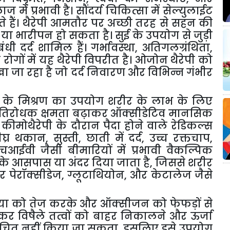
लाज
में
प्रभावी
है।
सौंदर्य
चिकित्सा
में
सेल्युलाईट
ते
हैं।
थैरेपी
आमतौर
पर
अच्छी
तरह
से
सहन
की
या
भारीपन
हो
सकता
है।
सुई
के
उपयोग
से
जुड़ी
बंधी
दर्द
शामिल
हैं।
गर्भावस्था
,
अतिगलग्रंथिता
,
न
रोगों
में
यह
थैरेपी
विपरीत
है।
ओजोन
थैरेपी
को
खा
जा
रहा
है
जो
दर्द
निवारण
और
विभिन्न
गंभीर
के
मिश्रण
का
उपयोग
शरीर
के
लाभ
के
लिए
्रतिरोधक
क्षमता
बढ़ाकर
ऑक्सीडेटिव
मानसिक
कीमोथैरेपी
के
दौरान
पैदा
होने
वाले
रेडिकल्स
घ्र
थकान
,
सुस्ती
,
छाती
में
दर्द
,
उच्च
रक्तचाप
,
चआईवी
जैसी
बीमारियों
में
प्रभावी
वैकल्पिक
के
आसपास
या
अंदर
दिया
जाता
है
,
जिससे
शरीर
र
पेरॉक्सीडेज
,
ग्लूटाथियोन
,
और
केटालेज
जैसे
िया
को
तेज
करके
और
ऑक्सीजन
को
फेफड़ों
से
ाकर
विषैले
तत्वों
को
बाहर
निकालने
और
ऊर्जा
ंचित
नहीं
किया
जा
सकता
,
इसलिए
इसे
उपयोग