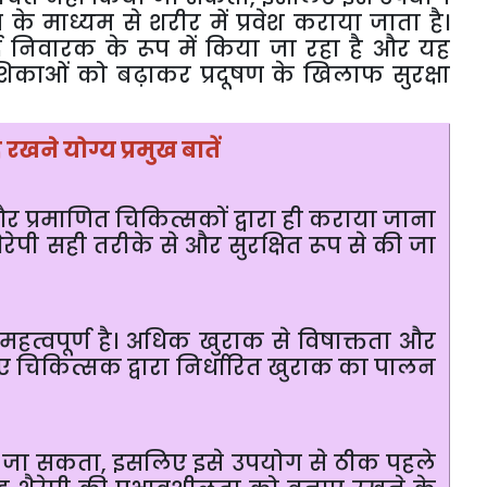
प
के
माध्यम
से
शरीर
में
प्रवेश
कराया
जाता
है।
द
निवारक
के
रूप
में
किया
जा
रहा
है
और
यह
िकाओं
को
बढ़ाकर
प्रदूषण
के
खिलाफ
सुरक्षा
द
रखने
योग्य
प्रमुख
बातें
और
प्रमाणित
चिकित्सकों
द्वारा
ही
कराया
जाना
ैरेपी
सही
तरीके
से
और
सुरक्षित
रूप
से
की
जा
महत्वपूर्ण
है।
अधिक
खुराक
से
विषाक्तता
और
ए
चिकित्सक
द्वारा
निर्धारित
खुराक
का
पालन
जा
सकता
,
इसलिए
इसे
उपयोग
से
ठीक
पहले