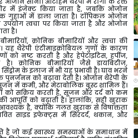
र
ओजोन
सॉना।
ऑटोहेम
थैरेपी
में
रोगी
के
रक्त
ीर
में
इंजेक्ट
किया
जाता
है
,
जबकि
ओजोन
िक
गुहाओं
में
डाला
जाता
है।
टॉपिकल
ओजोन
ा
उपयोग
त्वचा
पर
किया
जाता
है
और
ओजोन
ाता
है।
बीमारियों
,
क्रोनिक
बीमारियों
और
त्वचा
की
ै।
यह
थैरेपी
एंटीमाइक्रोबियल
गुणों
के
कारण
णों
को
नष्ट
करती
है
और
हेपेटाइटिस
,
हर्पीज
,
ी
है।
क्रोनिक
बीमारियों
जैसे
डायबिटीज
,
न
सिंड्रोम
के
इलाज
में
भी
यह
प्रभावी
है।
घाव
भरने
क
पुनर्जनन
को
बढ़ावा
देती
है।
ओजोन
थैरेपी
के
सूजन
में
कमी
,
और
मेटाबोलिक
बूस्ट
शामिल
हैं।
ं
को
सक्रिय
करती
है
,
सूजन
और
दर्द
को
कम
की
आपूर्ति
को
बढ़ाती
है।
हालांकि
,
सही
खुराक
आवश्यक
है
,
क्योंकि
गलत
खुराक
से
विषाक्तता
ावित
साइड
इफेक्ट्स
में
सिरदर्द
,
थकान
,
और
ति
है
जो
कई
स्वास्थ्य
समस्याओं
के
समाधान
में