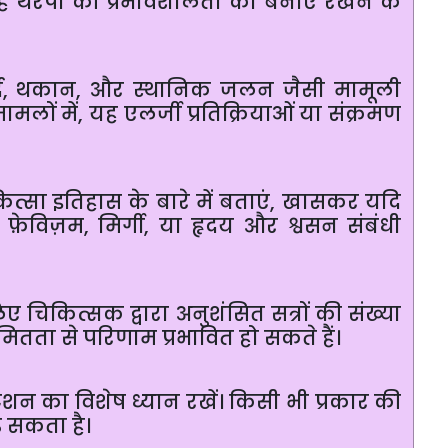
ह
थैरेपी
की
प्रभावशीलता
को
बनाए
रखने
के
द
,
थकान
,
और
स्थानिक
जलन
जैसी
मामूली
मामलों
में
,
यह
एलर्जी
प्रतिक्रियाओं
या
संक्रमण
ित्सा
इतिहास
के
बारे
में
बताएं
,
खासकर
यदि
,
फ़ेविज़म
,
मिर्गी
,
या
हृदय
और
श्वसन
संबंधी
िए
चिकित्सक
द्वारा
अनुशंसित
सत्रों
की
संख्या
मितता
से
परिणाम
प्रभावित
हो
सकते
हैं।
टेशन
का
विशेष
ध्यान
रखें।
किसी
भी
प्रकार
की
़
सकता
है।