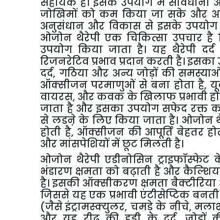
सहायक
है।
इसके
उपयोग
में
सावधानी
जोखिमों
को
कम
किया
जा
सके
और
अ
अनुसंधान
और
विकास
से
इसके
उपयोग
ओजोन
थैरेपी
एक
चिकित्सा
उपचार
है
उपयोग
किया
जाता
है।
यह
थैरेपी
दर्द
रिजनरेटिव
प्रभाव
प्रदान
करती
है।
इसका
दर्द
,
गठिया
और
अन्य
जोड़ों
की
समस्याओ
ऑक्सीजन
परमाणुओं
से
बना
होता
है
,
यू
वायरस
,
और
कवक
के
खिलाफ
प्रभावी
ह
जाता
है
और
इसका
उपयोग
सफेद
रक्त
क
से
लडऩे
के
लिए
किया
जाता
है।
ओजोन
थ
होती
है
,
ऑक्सीजन
की
आपूर्ति
बेहतर
हो
और
मांसपेशियों
में
छूट
मिलती
है।
ओजोन
थैरेपी
एडीनोसिन
ट्राइफॉस्फेट
क
भंडारण
क्षमता
को
बढ़ाती
है
और
कैल्शि
है।
इसकी
ऑक्सीकरण
क्षमता
बैक्टीरिया
जिससे
यह
एक
प्रभावी
एंटीसेप्टिक
बनती
(
जैसे
इंट्रामस्क्युलर
,
चमड़े
के
नीचे
,
मला
और
यह
रीढ़
की
हड्डी
के
दर्द
,
जोड़ों
क