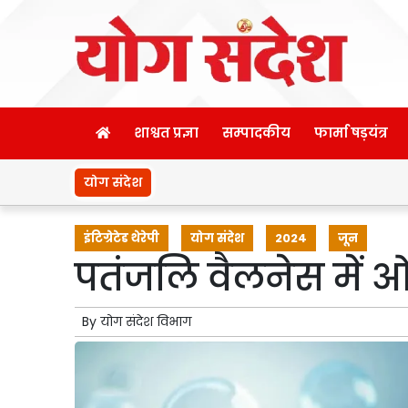
शाश्वत प्रज्ञा
सम्पादकीय
फार्मा षड़यंत्र
योग संदेश
इंटिग्रेटेड थेरेपी
योग संदेश
2024
जून
पतंजलि वैलनेस में ओ
By
योग संदेश विभाग