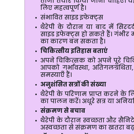
ताजा
तैयार
किया
जाना
चाहिए।
य
लिए
महत्वपूर्ण
है।
संभावित
साइड
इफेक्ट्स
थैरेपी
के
दौरान
या
बाद
में
सिरदर्
साइड
इफेक्ट्स
हो
सकते
हैं।
गंभीर
का
कारण
बन
सकता
है।
चिकित्सीय
इतिहास
बताएं
अपने
चिकित्सक
को
अपने
पूरे
चिक
आपको
गर्भावस्था
,
अतिगलग्रंथिता
समस्याएँ
हैं।
अनुशंसित
सत्रों
की
संख्या
थैरेपी
के
परिणाम
प्राप्त
करने
के
ल
का
पालन
करें।
अधूरे
सत्र
या
अनिय
संक्रमण
से
बचाव
थैरेपी
के
दौरान
स्वच्छता
और
सैनि
अस्वच्छता
से
संक्रमण
का
खतरा
बढ