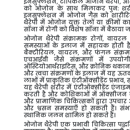
इनसुफ्लेशन
,
टॉपिकल
ओजोन
थैरेपी
,
औ
को
ओजोन
के
साथ
मिलाकर
पुन
:
शर
इनसुफ्लेशन
में
ओजोन
गैस
को
शारीर
थैरेपी
में
ओजोन
युक्त
तेलों
या
क्रीमों
क
सॉना
में
रोगी
को
विशेष
सॉना
में
बैठाया
ज
ओजोन
थैरेपी
संक्रामक
रोगों
,
वायरल
समस्याओं
के
इलाज
में
सहायक
होती
ह
बैक्टीरियल
,
वायरल
,
और
फंगल
संक्रम
एचआईवी
जैसे
संक्रमणों
में
उपयोग
ऑस्टियोआर्थराइटिस
,
और
क्रोनिक
थका
और
त्वचा
संक्रमणों
के
इलाज
में
यह
ऊत
लाभों
में
प्राकृतिक
एंटीऑक्सीडेंट
प्रभाव
,
यह
थैरेपी
शरीर
में
एंटीऑक्सीडेंट
एंजाइमो
करती
है
और
कोशिकाओं
में
ऑक्सीजन
और
प्रामाणिक
चिकित्सकों
द्वारा
उपचार
और
श्वसन
समस्याएँ
हो
सकती
हैं।
संभ
स्थानिक
जलन
शामिल
हो
सकते
हैं।
ओजोन
थैरेपी
एक
प्रभावी
चिकित्सा
पद्ध