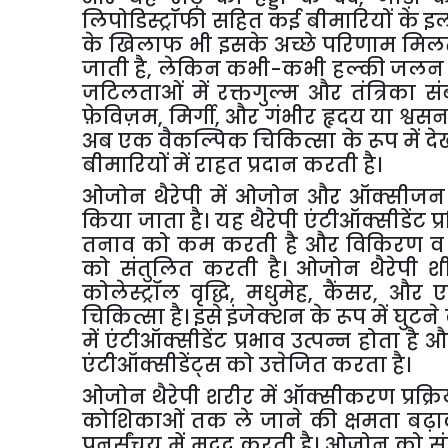
लिपोडिस्ट्रॉफी
सहित
कई
बीमारियों
के
इ
के
खिलाफ
भी
इसके
अच्छे
परिणाम
मिल
जाती
है
,
लेकिन
कभी
-
कभी
हल्की
जलन
जटिलताओं
में
रक्तगुल्म
और
तंत्रिका
सं
फ़ेविज़म
,
मिर्गी
,
और
गंभीर
हृदय
या
श्वस
अब
एक
वैकल्पिक
चिकित्सा
के
रूप
में
दे
बीमारियों
में
राहत
प्रदान
करती
है।
ओजोन
थैरेपी
में
ओजोन
और
ऑक्सीजन
किया
जाता
है।
यह
थैरेपी
एंटीऑक्सीडेंट
प
तनाव
को
कम
करती
है
और
विकिरण
व
को
संतुलित
करती
है।
ओजोन
थैरेपी
शी
कोलेस्ट्रॉल
वृद्धि
,
मधुमेह
,
कैंसर
,
और
ए
चिकित्सा
है।
इसे
इंजेक्शन
के
रूप
में
घुटने
में
एंटीऑक्सीडेंट
प्रभाव
उत्पन्न
होता
है
औ
एंटीऑक्सीडेंट्स
को
उत्तेजित
करता
है।
ओजोन
थैरेपी
शरीर
में
ऑक्सीकरण
प्रक्र
कोशिकाओं
तक
ले
जाने
की
क्षमता
बढ़
पुनर्संचय
में
मदद
करती
है।
ओजोन
को
स