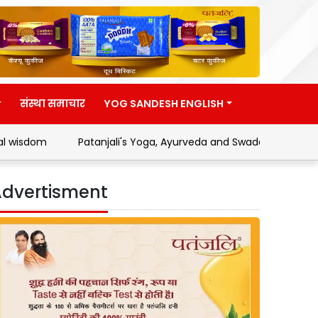
संस्था समाचार
YOG SANDESH ENGLISH
Patanjali's Yoga, Ayurveda and Swadeshi Movement
Ad
dvertisment