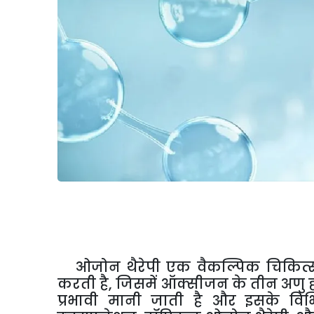
ओजोन
थैरेपी
एक
वैकल्पिक
चिकित्
करती
है
,
जिसमें
ऑक्सीजन
के
तीन
अणु
प्रभावी
मानी
जाती
है
और
इसके
विभ