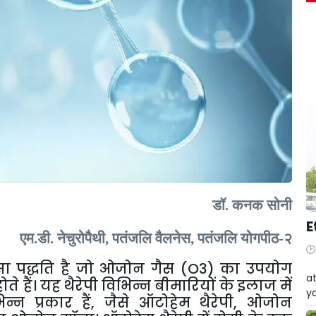
डॉ
.
कनक
सोनी
E
एम
.
डी
.
नेचुरोपैथी
,
पतंजलि
वैलनेस
,
पतंजलि
योगपीठ
-
२
W
सा
पद्धति
है
जो
ओजोन
गैस
(O3)
का
उपयोग
at
होते
हैं।
यह
थैरेपी
विभिन्न
बीमारियों
के
इलाज
में
yo
िन्न
प्रकार
हैं
,
जैसे
ऑटोहेम
थैरेपी
,
ओजोन