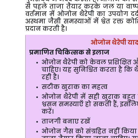
से
पहले
ताजा
तैयार
करके
जल
या
वाष्
वर्तमान
में
ओजोन
थैरेपी
का
उपयोग
दर्
अस्थमा
जैसी
समस्याओं
में
श्वेत
रक्त
कोश
प्रदान
करती
है।
ओजोन
थैरेपी
या
प्रमाणित
चिकित्सक
से
इलाज
ओजोन
थैरेपी
को
केवल
प्रशिक्षित
चाहिए।
यह
सुनिश्चित
करता
है
कि
थ
रही
है।
सटीक
खुराक
का
महत्व
ओजोन
थैरेपी
में
सही
खुराक
बहुत
श्वसन
समस्याएँ
हो
सकती
हैं
,
इसलि
करें।
ताजगी
बनाए
रखें
ओजोन
गैस
को
संग्रहित
नहीं
किया