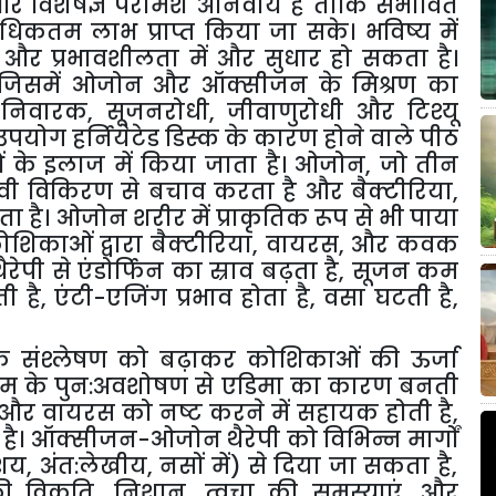
और
विशेषज्ञ
परामर्श
अनिवार्य
है
ताकि
संभावित
धिकतम
लाभ
प्राप्त
किया
जा
सके।
भविष्य
में
और
प्रभावशीलता
में
और
सुधार
हो
सकता
है।
जिसमें
ओजोन
और
ऑक्सीजन
के
मिश्रण
का
निवारक
,
सूजनरोधी
,
जीवाणुरोधी
और
टिश्यू
उपयोग
हर्नियेटेड
डिस्क
के
कारण
होने
वाले
पीठ
ं
के
इलाज
में
किया
जाता
है।
ओजोन
,
जो
तीन
वी
विकिरण
से
बचाव
करता
है
और
बैक्टीरिया
,
ोता
है।
ओजोन
शरीर
में
प्राकृतिक
रूप
से
भी
पाया
ोशिकाओं
द्वारा
बैक्टीरिया
,
वायरस
,
और
कवक
ैरेपी
से
एंडोर्फिन
का
स्राव
बढ़ता
है
,
सूजन
कम
ती
है
,
एंटी
-
एजिंग
प्रभाव
होता
है
,
वसा
घटती
है
,
े
संश्लेषण
को
बढ़ाकर
कोशिकाओं
की
ऊर्जा
यम
के
पुन
:
अवशोषण
से
एडिमा
का
कारण
बनती
और
वायरस
को
नष्ट
करने
में
सहायक
होती
है
,
है।
ऑक्सीजन
-
ओजोन
थैरेपी
को
विभिन्न
मार्गों
शय
,
अंत
:
लेखीय
,
नसों
में
)
से
दिया
जा
सकता
है
,
ी
विकृति
,
निशान
,
त्वचा
की
समस्याएं
,
और