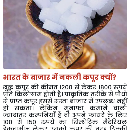
भारत
के
बाजार
में
नकली
कपूर
क्यों
?
शुद्ध
कपूर
की
कीमत
1200
से
लेकर
1800
रुपये
प्रति
किलोग्राम
होती
है।
प्राकृतिक
तरीके
से
पौधों
से
प्राप्त
कपूर
इससे
सस्ता
बाजार
में
उपलब्ध
नहीं
हो
सकता।
लेकिन
मुनाफा
कमाने
वाली
ज्यादातर
कम्पनियाँ
हैं
वो
अपने
फायदे
के
लिए
100
से
150
रुपये
का
सिन्थेटिक
मैटेरियल
हेक्जामीन
लेकर
उसको
कपूर
की
तरह
टिक्की