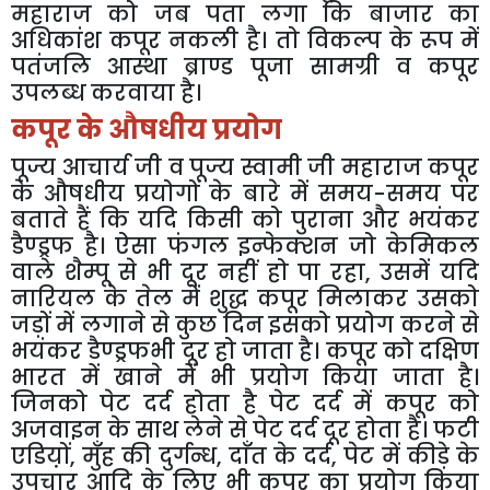
महाराज
को
जब
पता
लगा
कि
बाजार
का
अधिकांश
कपूर
नकली
है।
तो
विकल्प
के
रूप
में
पतंजलि
आस्था
ब्राण्ड
पूजा
सामग्री
व
कपूर
उपलब्ध
करवाया
है।
कपूर
के
औषधीय
प्रयोग
पूज्य
आचार्य
जी
व
पूज्य
स्वामी
जी
महाराज
कपूर
के
औषधीय
प्रयोगों
के
बारे
में
समय
-
समय
पर
बताते
हैं
कि
यदि
किसी
को
पुराना
और
भयंकर
डैण्ड्रफ
है।
ऐसा
फंगल
इन्फेक्शन
जो
केमिकल
वाले
शैम्पू
से
भी
दूर
नहीं
हो
पा
रहा
,
उसमें
यदि
नारियल
के
तेल
में
शुद्ध
कपूर
मिलाकर
उसको
जड़ों
में
लगाने
से
कुछ
दिन
इसको
प्रयोग
करने
से
भयंकर
डैण्ड्रफभी
दूर
हो
जाता
है।
कपूर
को
दक्षिण
भारत
में
खाने
में
भी
प्रयोग
किया
जाता
है।
जिनको
पेट
दर्द
होता
है
पेट
दर्द
में
कपूर
को
अजवाइन
के
साथ
लेने
से
पेट
दर्द
दूर
होता
है।
फटी
एडिय़ों
,
मुँह
की
दुर्गन्ध
,
दाँत
के
दर्द
,
पेट
में
कीड़े
के
उपचार
आदि
के
लिए
भी
कपूर
का
प्रयोग
किया