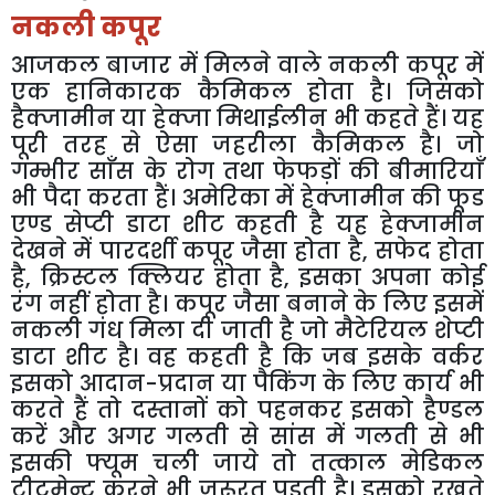
नकली
कपूर
आजकल
बाजार
में
मिलने
वाले
नकली
कपूर
में
एक
हानिकारक
कैमिकल
होता
है।
जिसको
हैक्जामीन
या
हेक्जा
मिथाईलीन
भी
कहते
हैं।
यह
पूरी
तरह
से
ऐसा
जहरीला
कैमिकल
है।
जो
गम्भीर
साँस
के
रोग
तथा
फेफड़ों
की
बीमारियाँ
भी
पैदा
करता
हैं।
अमेरिका
में
हेक्जामीन
की
फूड
एण्ड
सेप्टी
डाटा
शीट
कहती
है
यह
हेक्जामीन
देखने
में
पारदर्शी
कपूर
जैसा
होता
है
,
सफेद
होता
है
,
क्रिस्टल
क्लियर
होता
है
,
इसका
अपना
कोई
रंग
नहीं
होता
है।
कपूर
जैसा
बनाने
के
लिए
इसमें
नकली
गंध
मिला
दी
जाती
है
जो
मैटेरियल
शेप्टी
डाटा
शीट
है।
वह
कहती
है
कि
जब
इसके
वर्कर
इसको
आदान
-
प्रदान
या
पैकिंग
के
लिए
कार्य
भी
करते
हैं
तो
दस्तानों
को
पहनकर
इसको
हैण्डल
करें
और
अगर
गलती
से
सांस
में
गलती
से
भी
इसकी
फ्यूम
चली
जाये
तो
तत्काल
मेडिकल
ट्रीटमेन्ट
करने
भी
जरूरत
पड़ती
है।
इसको
रखते