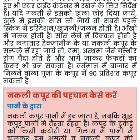
हुए
भी
एयर
टाईट
कंटेनर
में
रखने
के
लिए
निर्देश
हैं।
यदि
गलती
से
इसको
खुला
छोड़
दिया
जाये
,
खुले
में
इसकी
सांस
ली
जाये
तो
सबसे
पहले
स्किन
में
इरिटेशन
/
खुजली
/
जलन
होती
है।
आँखों
में
जलन
होती
है।
सांस
लेने
में
दिक्कत
होती
है
और
लगातार
हेक्जामीन
के
या
नकली
कपूर
के
सम्पर्क
में
रहा
जाये
तो
,
दमा
,
अस्थमा
जैसे
गम्भीर
रोग
पैदा
होते
हैं
और
आगे
जाकर
फेफड़ों
का
कैंसर
भी
बन
सकता
है।
वर्तमान
में
बाजार
में
मिलने
वाला
पूजा
के
कपूर
में
90
प्रतिशत
कपूर
नकली
है।
नकली
कपूर
की
पहचान
कैसे
करें
पानी
के
द्वारा
नकली
कपूर
पानी
में
डूब
जाता
है
,
जबकि
शुद्ध
कपूर
पानी
में
तैरता
रहता
है।
कपूर
के
टुकड़े
को
किसी
कटोरी
या
गिलास
में
पानी
में
डालकर
हम
असली
व
नकली
कपूर
की