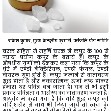
राकेश
कुमार
,
मुख्य
केन्द्रीय
प्रभारी
,
पतंजलि
योग
समिति
चरक
संहिता
में
महर्षि
चरक
ने
कपूर
के
100
से
ज्यादा
प्रयोग
कपूर
के
बताये
हैं।
कपूर
के
औषधीय
गुणों
को
देखकर
कहा
गया
कि
कपूर
के
धुंऐ
में
एण्टी
बैक्टिरियल
,
एण्टी
फंगल
,
एण्टी
वायरल
गुण
होते
हैं।
कपूर
जलाने
से
वातावरण
शुद्ध
होता
है
और
नकारात्मक
ऊर्जा
नष्ट
होकर
हमारा
घर
पवित्र
बन
जाता
है।
यज्ञ
से
भी
इसी
प्रकार
पवित्रता
व
आरोग्य
का
वातावरण
बनता
है।
आयुर्वेद
में
कहा
गया
है
कि
यदि
शुद्ध
कपूर
को
यदि
शरीर
से
बांध
भी
लिया
जाये
तो
त्वचा
के
स्पर्श
मात्र
से
बहुत
सी
बीमारियों
से
बचाव
होता
है।