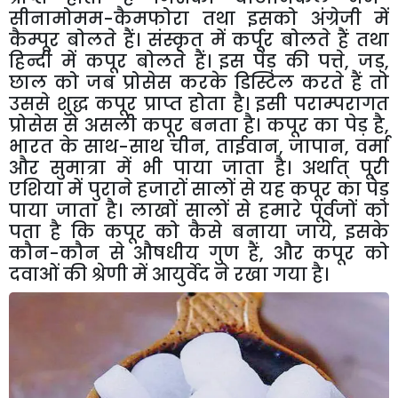
सीनामोमम
-
कैमफोरा
तथा
इसको
अंग्रेजी
में
कैम्पूर
बोलते
हैं।
संस्कृत
में
कर्पूर
बोलते
हैं
तथा
हिन्दी
में
कपूर
बोलते
हैं।
इस
पेड़
की
पत्ते
,
जड़
,
छाल
को
जब
प्रोसेस
करके
डिस्टिल
करते
हैं
तो
उससे
शुद्ध
कपूर
प्राप्त
होता
है।
इसी
पराम्परागत
प्रोसेस
से
असली
कपूर
बनता
है।
कपूर
का
पेड़
है
,
भारत
के
साथ
-
साथ
चीन
,
ताईवान
,
जापान
,
वर्मा
और
सुमात्रा
में
भी
पाया
जाता
है।
अर्थात्
पूरी
एशिया
में
पुराने
हजारों
सालों
से
यह
कपूर
का
पेड़
पाया
जाता
है।
लाखों
सालों
से
हमारे
पूर्वजों
को
पता
है
कि
कपूर
को
कैसे
बनाया
जाये
,
इसके
कौन
-
कौन
से
औषधीय
गुण
हैं
,
और
कपूर
को
दवाओं
की
श्रेणी
में
आयुर्वेद
ने
रखा
गया
है।