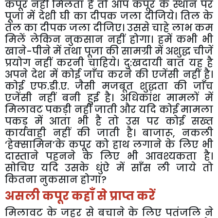
कपूर
नहीं
मिलता
है
तो
आप
कपूर
के
स्थान
पर
पूजा
में
देशी
घी
का
दीपक
जला
दीजिये।
तिल
के
तेल
का
दीपक
जला
दीजिए।
उससे
चाहे
लाभ
कम
मिलें
लेकिन
नुकसान
नहीं
होगा।
हमें
कभी
भी
खाने
-
पीने
में
तथा
पूजा
की
सामग्री
में
अशुद्ध
चीजें
प्रयोग
नहीं
करनी
चाहिये।
दु
:
खदायी
बात
यह
है
अपने
देश
में
कोई
जाँच
करने
की
एजेंसी
नहीं
है।
कोई
एफ
.
डी
.
ए
.
जैसी
मजबूत
शुद्धता
की
जाँच
एजेंसी
नहीं
बनी
हुई
है।
अधिकांश
मामलों
में
मिलावट
पकड़ी
नहीं
जाती
और
यदि
कोई
मामला
पकड़
में
आता
भी
है
तो
उस
पर
कोई
सख्त
कार्यवाही
नहीं
की
जाती
है।
बाजारू
,
नकली
‘
हेक्सामिन
’
के
कपूर
को
हाथ
लगाने
के
लिए
भी
दास्ताने
पहनने
के
लिए
भी
आवश्यकता
है।
सोचिए
यदि
उसके
धुंऐ
में
साँस
ली
जाये
तो
कितना
नुकसान
होगा
?
असली
कपूर
कहाँ
से
प्राप्त
करें
मिलावट
के
जहर
से
बचाने
के
लिए
पतंजलि
ने