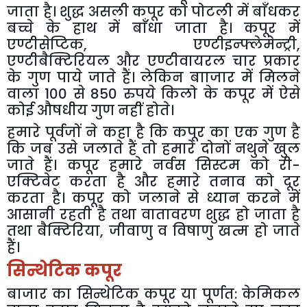
जाता
है।
शुद्ध
असली
कपूर
को
पोटली
में
बाँधकर
बच्चे
के
हाथ
में
बाँधा
जाता
है।
कपूर
में
एण्टीसेप्टिक
,
एण्टीइन्फ्लेमेन्ट्री
,
एण्टीबैक्टिरियल
और
एण्टीवायरल
चार
प्रकार
के
गुण
पाये
जाते
हैं।
लेकिन
बााजार
में
मिलने
वाला
100
से
850
रुपये
किलो
के
कपूर
में
ऐसे
कोई
औषधीय
गुण
नहीं
होते।
हमारे
पूर्वजों
ने
कहा
है
कि
कपूर
का
एक
गुण
है
कि
जब
उसे
जलाते
हैं
तो
हमारे
दोनों
नथुने
खुल
जाते
हैं।
कपूर
हमारे
नर्वस
सिस्टम
को
री
-
एक्टिवेट
करता
है
और
हमारे
तनाव
को
दूर
करता
है।
कपूर
को
जलाने
से
ध्यान
करने
में
आसानी
रहती
है
तथा
वातावरण
शुद्ध
हो
जाता
है
तथा
बैक्टिरिया
,
जीवाणु
व
विषाणु
खत्म
हो
जाते
हैं।
सिन्थेटिक
कपूर
बाजार
का
सिन्थेटिक
कपूर
या
पूर्णत
:
केमिकल