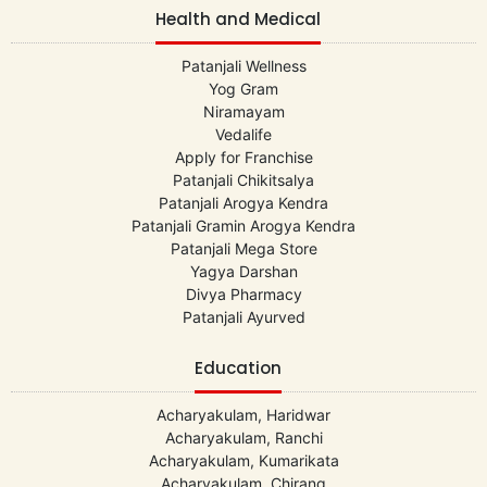
Health and Medical
Patanjali Wellness
Yog Gram
Niramayam
Vedalife
Apply for Franchise
Patanjali Chikitsalya
Patanjali Arogya Kendra
Patanjali Gramin Arogya Kendra
Patanjali Mega Store
Yagya Darshan
Divya Pharmacy
Patanjali Ayurved
Education
Acharyakulam, Haridwar
Acharyakulam, Ranchi
Acharyakulam, Kumarikata
Acharyakulam, Chirang