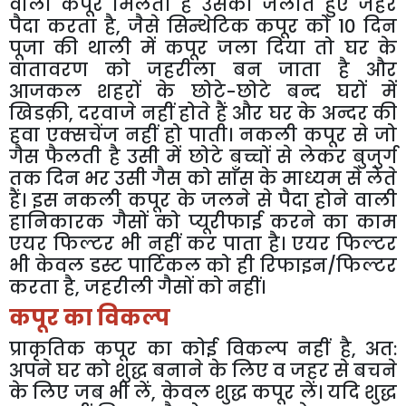
वाला
कपूर
मिलता
है
उसको
जलाते
हुए
जहर
पैदा
करता
है
,
जैसे
सिन्थेटिक
कपूर
को
10
दिन
पूजा
की
थाली
में
कपूर
जला
दिया
तो
घर
के
वातावरण
को
जहरीला
बन
जाता
है
और
आजकल
शहरों
के
छोटे
-
छोटे
बन्द
घरों
में
खिडक़ी
,
दरवाजे
नहीं
होते
हैं
और
घर
के
अन्दर
की
हवा
एक्सचेंज
नहीं
हो
पाती।
नकली
कपूर
से
जो
गैस
फैलती
है
उसी
में
छोटे
बच्चों
से
लेकर
बुजुर्ग
तक
दिन
भर
उसी
गैस
को
साँस
के
माध्यम
से
लेते
हैं।
इस
नकली
कपूर
के
जलने
से
पैदा
होने
वाली
हानिकारक
गैसों
को
प्यूरीफाई
करने
का
काम
एयर
फिल्टर
भी
नहीं
कर
पाता
है।
एयर
फिल्टर
भी
केवल
डस्ट
पार्टिकल
को
ही
रिफाइन
/
फिल्टर
करता
है
,
जहरीली
गैसों
को
नहीं।
कपूर
का
विकल्प
प्राकृतिक
कपूर
का
कोई
विकल्प
नहीं
है
,
अत
:
अपने
घर
को
शुद्ध
बनाने
के
लिए
व
जहर
से
बचने
के
लिए
जब
भी
लें
,
केवल
शुद्ध
कपूर
लें।
यदि
शुद्ध