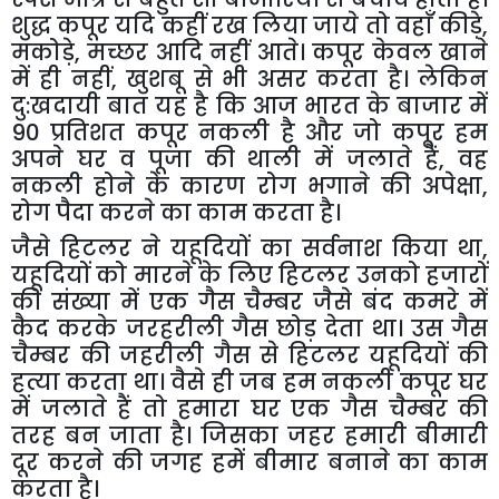
शुद्ध
कपूर
यदि
कहीं
रख
लिया
जाये
तो
वहाँ
कीड़े
,
मकोड़े
,
मच्छर
आदि
नहीं
आते।
कपूर
केवल
खाने
में
ही
नहीं
,
खुशबू
से
भी
असर
करता
है।
लेकिन
दु
:
खदायी
बात
यह
है
कि
आज
भारत
के
बाजार
में
90
प्रतिशत
कपूर
नकली
है
और
जो
कपूर
हम
अपने
घर
व
पूजा
की
थाली
में
जलाते
हैं
,
वह
नकली
होने
के
कारण
रोग
भगाने
की
अपेक्षा
,
रोग
पैदा
करने
का
काम
करता
है।
जैसे
हिटलर
ने
यहूदियों
का
सर्वनाश
किया
था
,
यहूदियों
को
मारने
के
लिए
हिटलर
उनको
हजारों
की
संख्या
में
एक
गैस
चैम्बर
जैसे
बंद
कमरे
में
कैद
करके
जरहरीली
गैस
छोड़
देता
था।
उस
गैस
चैम्बर
की
जहरीली
गैस
से
हिटलर
यहूदियों
की
हत्या
करता
था।
वैसे
ही
जब
हम
नकली
कपूर
घर
में
जलाते
हैं
तो
हमारा
घर
एक
गैस
चैम्बर
की
तरह
बन
जाता
है।
जिसका
जहर
हमारी
बीमारी
दूर
करने
की
जगह
हमें
बीमार
बनाने
का
काम
करता
है।