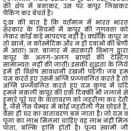
की
शेप
में
बनाकर
,
उस
पर
कपूर
लिखकर
पैकिंग
कर
बेचते
हैं।
दु
:
ख
की
बात
है
कि
वर्तमान
में
भारत
भारत
सरकार
के
नियमों
में
कपूर
की
गुणवत्ता
को
लेकर
कोई
कड़े
मापदण्ड
नहीं
हैं।
क्योंकि
कपूर
न
तो
खाने
,
न
कोस्मेटिक
और
न
ही
दवाओं
की
श्रेणी
में
आता।
अत
:
बाजार
में
सरकारी
विभाग
द्वारा
कपूर
के
अलग
-
अलग
ब्राण्डों
की
टेस्टिंग
सामान्यत
:
नहीं
की
जाती।
इसकी
शुद्धता
के
लिये
हमें
ही
विशेष
सावधानी
रखनी
पड़ेगी।
जब
हम
यज्ञ
करते
हुए
उसमें
अग्नि
प्रज्जवलित
करते
हैं
तो
अग्नि
प्रज्जवलित
करते
हुए
यज्ञ
कुण्ड
में
यदि
हमने
नकली
कपूर
की
एक
टिक्की
भी
जलाने
से
हमारे
पूरे
घर
के
वातावरण
को
जहरीला
कर
देती
है
,
जैसे
गैस
चैम्बर
में
कोई
जहरीली
गैस
छोड़ते
हैं
,
वैसा
ही
घर
का
वातावरण
बन
जाता
है।
जो
यज्ञ
व
पूजा
का
लाभ
मिलना
चाहिए
वह
लाभ
नहीं
मिल
पाता
,
बल्कि
हानि
होती
है।
पूज्य
स्वामी
जी