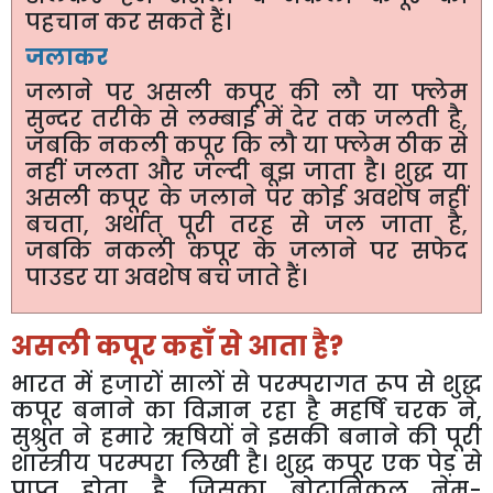
पहचान
कर
सकते
हैं।
जलाकर
जलाने
पर
असली
कपूर
की
लौ
या
फ्लेम
सुन्दर
तरीके
से
लम्बाई
में
देर
तक
जलती
है
,
जबकि
नकली
कपूर
कि
लौ
या
फ्लेम
ठीक
से
नहीं
जलता
और
जल्दी
बूझ
जाता
है।
शुद्ध
या
असली
कपूर
के
जलाने
पर
कोई
अवशेष
नहीं
बचता
,
अर्थात्
पूरी
तरह
से
जल
जाता
है
,
जबकि
नकली
कपूर
के
जलाने
पर
सफेद
पाउडर
या
अवशेष
बच
जाते
हैं।
असली
कपूर
कहाँ
से
आता
है
?
भारत
में
हजारों
सालों
से
परम्परागत
रूप
से
शुद्ध
कपूर
बनाने
का
विज्ञान
रहा
है
महर्षि
चरक
ने
,
सुश्रुत
ने
हमारे
ऋषियों
ने
इसकी
बनाने
की
पूरी
शास्त्रीय
परम्परा
लिखी
है।
शुद्ध
कपूर
एक
पेड़
से
प्राप्त
होता
है
जिसका
बोटानिकल
नेम
-