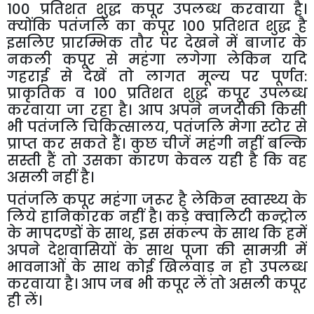
100
प्रतिशत
शुद्ध
कपूर
उपलब्ध
करवाया
है।
क्योंकि
पतंजलि
का
कपूर
100
प्रतिशत
शुद्ध
है
इसलिए
प्रारम्भिक
तौर
पर
देखने
में
बाजार
के
नकली
कपूर
से
महंगा
लगेगा
लेकिन
यदि
गहराई
से
देखें
तो
लागत
मूल्य
पर
पूर्णत
:
प्राकृतिक
व
100
प्रतिशत
शुद्ध
कपूर
उपलब्ध
करवाया
जा
रहा
है।
आप
अपने
नजदीकी
किसी
भी
पतंजलि
चिकित्सालय
,
पतंजलि
मेगा
स्टोर
से
प्राप्त
कर
सकते
हैं।
कुछ
चीजें
महंगी
नहीं
बल्कि
सस्ती
हैं
तो
उसका
कारण
केवल
यही
है
कि
वह
असली
नहीं
है।
पतंजलि
कपूर
महंगा
जरूर
है
लेकिन
स्वास्थ्य
के
लिये
हानिकारक
नहीं
है।
कड़े
क्वालिटी
कन्ट्रोल
के
मापदण्डों
के
साथ
,
इस
संकल्प
के
साथ
कि
हमें
अपने
देशवासियों
के
साथ
पूजा
की
सामग्री
में
भावनाओं
के
साथ
कोई
खिलवाड़
न
हो
उपलब्ध
करवाया
है।
आप
जब
भी
कपूर
लें
तो
असली
कपूर
ही
लें।