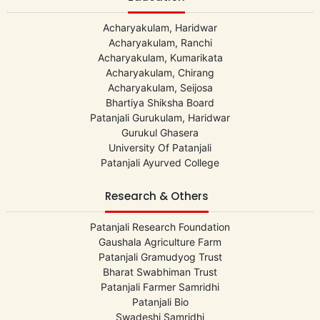
Acharyakulam, Haridwar
Acharyakulam, Ranchi
Acharyakulam, Kumarikata
Acharyakulam, Chirang
Acharyakulam, Seijosa
Bhartiya Shiksha Board
Patanjali Gurukulam, Haridwar
Gurukul Ghasera
University Of Patanjali
Patanjali Ayurved College
Research & Others
Patanjali Research Foundation
Gaushala Agriculture Farm
Patanjali Gramudyog Trust
Bharat Swabhiman Trust
Patanjali Farmer Samridhi
Patanjali Bio
Swadeshi Samridhi