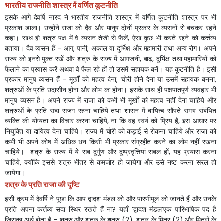
भारतीय
राजनीति
शास्त्र
में
वर्णित
कूटनीति
इसके
आगे
देवर्षि
नारद
ने
भारतीय
राजनीति
शास्त्र
में
वर्णित
कूटनीति
शास्त्र
पर
भी
प्रकाश
डाला।
उन्होंने
राजा
को
दैव
और
मानुष
दोनों
प्रकार
के
व्यसनों
से
बचकर
रहने
कहा।
साथ
ही
शत्रु
पक्ष
में
वे
व्यसन
तेजी
से
फैलें
,
ऐसा
कुछ
भी
करते
रहने
को
कर्त्तव्य
बताया।
दैव
व्यसन
हैं
-
आग
,
पानी
,
अकाल
या
दुर्भिक्ष
और
महामारी
तथा
अन्य
रोग।
अपने
राज्य
को
इनसे
मुक्त
रखें
और
शत्रु
के
राज्य
में
आगजनी
,
बाढ़
,
दुर्भिक्ष
तथा
महामारियों
को
फैलाने
का
प्रयास
करें
अथवा
वे
फैल
रहे
हों
तो
उसमें
सहायक
बनें।
यह
कूटनीति
है।
इसी
प्रकार
मानुष
व्यसन
हैं
-
मूर्खों
को
महत्व
देना
,
चोरी
होने
देना
या
उसमें
सहायक
बनना
,
शत्रुओं
के
प्रति
उदासीन
होना
और
लोभ
का
होना।
इसके
साथ
ही
पक्षपातपूर्ण
व्यवहार
भी
मानुष
व्यसन
है।
अपने
राज्य
में
राजा
को
कभी
भी
मूर्खों
को
महत्व
नहीं
देना
चाहिये
और
शत्रुओं
के
प्रति
सदा
सजग
रहना
चाहिये
तथा
शासन
में
दायित्व
सौंपते
समय
संबंधित
व्यक्ति
की
योग्यता
का
विचार
करना
चाहिये
,
ना
कि
वह
स्वयं
को
प्रिय
है
,
इस
आधार
पर
नियुक्ति
या
दायित्व
देना
चाहिये।
राज्य
में
चोरी
को
कड़ाई
से
रोकना
चाहिये
और
राजा
को
कभी
भी
अपने
कोष
में
अधिक
धन
किसी
भी
प्रकार
संग्रहीत
करने
का
लोभ
नहीं
रखना
चाहिये।
शत्रु
के
राज्य
में
ये
सब
दुर्गुण
और
दुष्प्रवृत्तियां
सबल
हों
,
यह
प्रयास
करना
चाहिये
,
क्योंकि
इससे
शत्रु
भीतर
से
कमजोर
हो
जायेगा
और
उसे
नष्ट
करना
सरल
हो
जायेगा।
शत्रु
के
प्रति
राजा
की
दृष्टि
इसी
क्रम
में
देवर्षि
ने
पूछा
कि
आप
द्वादश
मंडल
को
और
पारणीमूलं
को
जानते
हैं
और
उनके
प्रति
अपना
कर्त्तव्य सदा
स्थिर
रखते
हैं
ना
?
यहाँ
‘
द्वादश
मंडल
’
एक
पारिभाषिक
पद
है
जिसका
अर्थ
होता
है
-
शत्रु
और
शत्रु
के
शत्रु
(2),
शत्रु
के
मित्र
(2)
और
मित्रों
के