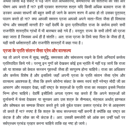
अथवा
किसी
बड़े
संकट
में
पड़
जाने
वाले
अधिकारियों
,
कर्मचारियों
की
संततियों
की
रक्षा
और
पोषण
आप
करते
हैं
ना
?
इसी
प्रकार
शरणागत
शत्रु
यदि
किसी
अधिक
बलवान
राजा
से
डरकर
अथवा
साधनों
की
बहुत
कमी
हो
जाने
के
कारण
शरण
में
आया
हो
तो
उसका
पुत्रवत्
पालन
करते
हो
ना
?
क्या
आपकी
समस्त
प्रजा
आपको
अपने
माता
-
पिता
जैसा
ही
विश्वास
योग्य
और
समदर्शी
मानती
है
?
यहाँ
देवर्षि
के
द्वारा
प्रतिपादित
राजा
के
कर्तव्य
हमारे
सभी
राजनीति
शास्त्रीय
ग्रंथों
में
भी
बारम्बार
कहे
गये
हैं।
वस्तुत
:
राज्य
के
सभी
लोगों
को
प्रजा
कहा
जाता
है
जिसका
अर्थ
ही
है
संतति।
अत
:
राजा
प्रजा
के
लिये
सदा
पिता
के
जैसा
ही
है
,
यही
सभी
धर्मशास्त्रों
और
राजनीति
शास्त्रों
में
कहा
गया
है।
प्रजा
के
प्रति
संतान
जैसा
प्रेम
और
वात्सल्य
यह
तो
अपने
राज्य
में
सुख
,
समृद्धि
,
समरसता
और
सांमजस्य
रखने
के
लिये
अनिवार्य
कर्त्तव्य
प्रतिपादित
किये
गये।
परन्तु
इन
गुणों
को
देखकर
कोई
इस
भ्रांति
में
नहीं
पड़
जायें
कि
राजा
को
या
शासक
को
केवल
सज्जन
गृहस्थों
जैसा
ही
सत्पुरुष
होना
चाहिये।
राजा
का
अधिकार
और
कर्त्तव्य
विशेष
है
और
इसलिये
जहाँ
अपनी
प्रजा
के
प्रति
संतान
जैसा
प्रेम
और
वात्सल्य
आवश्यक
है
,
जैसा
कि
हमने
कोरोना
संकट
के
समय
स्वयं
श्री
नरेन्द्र
मोदी
जी
का
आचरण
और
व्यवहार
देखा
,
वहीं
राष्ट्र
के
शत्रुओं
के
प्रति
राजा
का
व्यवहार
इससे
नितांत
भिन्न
होना
चाहिये।
देवर्षि
इसीलिये
अगला
प्रश्न
यह
करते
हैं
कि
अपने
शत्रुओं
को
दुर्व्यसनो में
फंसा
देखकर
या
सुनकर
आप
उस
शत्रु
के
सैन्यबल
,
मंत्रबल
अर्थात्
ज्ञानबल
और
कोषबल
का
सम्यक
विचार
करते
हुये
उसे
दुर्बल
पाकर
उसपर
प्रचंड
वेग
से
आक्रमण
तो
करते
हैं
ना
?
स्पष्ट
है
कि
शत्रु
के
साथ
सज्जनता
नहीं
करनी
है
क्योंकि
वह
राष्ट्र
का
कंटक
है
और
लोक
का
भी
कंटक
है।
अत
:
उसकी
कमजोरी
को
आंक
कर
उन्हीं
पक्षों
पर
सर्वप्रथम
प्रचंड
प्रहार
करना
चाहिये
ताकि
वह
नष्ट
हो
जाये।