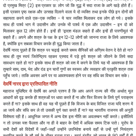
दो
प्रमुख
मित्र
(2)
इस
प्रकार
छ
:
लोग
जो
कि
युद्ध
में
सदा
राजा
के
आगे
खड़े
होते
हैं।
इसी
प्रकार
पृष्ठ
रक्षक
और
उत्साह
दिलाने
वाला
ये
दो
व्यक्ति
तथा
इनके
पीछे
इन
दोनों
की
सहायता
करने
वाले
एक
-
एक
व्यक्ति
-
ये
चार
व्यक्ति
मिलाकर
दस
लोग
हो
गये।
इसके
साथ
ही
पार्श्व भाग
में
उदासीन
और
उनके
भी
पार्श्व में
एक
और
उदासीन
-
इन
दो
को
मिलाकर
कुल
12
लोग
होते
हैं।
इन्हें
ही
‘
द्वादश
मंडल
कहते
हैं
और
इन्हें
ही
पारणीमूलं
भी
कहते
हैं।
अपने
और
शत्रु
के
पक्ष
के
इन
12-12
लोगों
को
जानना
राजा
के
लिये
आवश्यक
है
,
क्योंकि
इन
सबका
विचार
करके
ही
युद्ध
किया
जाता
है।
देवर्षि
नारद
पूछते
हैं
कि
शत्रु
पर
चढ़ाई
करते
समय
सैनिकों
को
अग्रिम
वेतन
दे
देते
हो
ना
?
साथ
ही
तुम
स्वयं
जितेन्द्रिय
रहकर
प्रमाद
में
पड़े
हुये
शत्रु
को
जीतने
के
लिये
सदा
सावधान
रहते
हो
ना
?
इसके
साथ
ही
शत्रु
को
वश
में
करने
के
लिये
यह
भी
आवश्यक
है
कि
तुम्हारे
साम
,
दाम
,
भेद
और
दंड
इन
चारों
गुणों
का
स्वरूप
और
व्यवहार
की
प्रकृति
शत्रु
तक
पहुँच
जाये।
ताकि
अवसर
आने
पर
या
आवश्यकता
होने
पर
वह
संधि
का
विचार
कर
सके।
देवर्षि
नारद
द्वारा
प्रतिपादित
नीति
महाराज
युधिष्ठिर
से
देवर्षि
का
अगले
प्रश्न
है
कि
आप
अपने
राज्य
की
नींव
अर्थात्
मूल
आधारों
को
दृढ़
करके
ही
शत्रुओं
पर
धावा
करते
हैं
ना
और
फिर
विजय
के
लिये
पूर्ण
पराक्रम
करते
हैं
ना
?
इसके
साथ
ही
वह
यह
भी
पूछते
हैं
कि
विजय
के
बाद
विजित
राजा
यदि
शरण
में
आ
जाये
और
संधि
कर
ले
तो
उसकी
पूर्ण
रक्षा
करते
हैं
ना
?
यह
भारतीय
राजनय
की
अनूठी
विशेषता
रही
है।
आधुनिक
जगत
में
अन्य
देश
इस
नीति
का
अवलम्बन
नहीं
करते।
इसीलिये
न
तो
उनका
यश
फैलता
और
ना
ही
वे
बाहर
के
देशों
में
अधिक
समय
टिक
पाते।
यूरोप
के
सभी
देशों
को
विदेशों
में
जहाँ
-
जहाँ
उन्होंने
उपनिवेश
बनाये
वहाँ
से
उन्हें
पूर्ण
नियंत्रण
स्थापित
करने
के
सौ
वर्ष
के
भीतर
हटना
पड़ा।
स्वयं
इंग्लैंड
को
भारत
से
90
वर्षों
में
ही