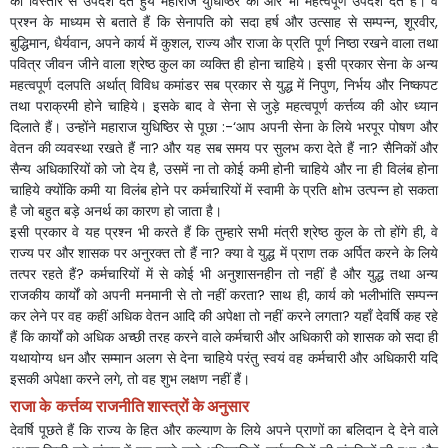
का
विस्तार
से
उपदेश
देते
हुये
महाराज
युधिष्ठिर
को
और
भी
महत्वपूर्ण
उपदेश
देते
हैं।
वे
प्रश्न
के
माध्यम
से
बताते
हैं
कि
सेनापति
को
सदा
हर्ष
और
उत्साह
से
सम्पन्न
,
शूरवीर
,
बुद्धिमान
,
धैर्यवान
,
अपने
कार्य
में
कुशल
,
राज्य
और
राजा
के
प्रति
पूर्ण
निष्ठा
रखने
वाला
तथा
पवित्र
जीवन
जीने
वाला
श्रेष्ठ
कुल
का
व्यक्ति
ही
होना
चाहिये।
इसी
प्रकार
सेना
के
अन्य
महत्वपूर्ण
दलपति
अर्थात्
विविध
कमांडर
सब
प्रकार
से
युद्ध
में
निपुण
,
निर्भय
और
निष्कपट
तथा
पराक्रमी
होने
चाहिये।
इसके
बाद
वे
सेना
से
जुड़े
महत्वपूर्ण
कर्त्तव्य की
ओर
ध्यान
दिलाते
हैं।
उन्होंने
महाराज
युधिष्ठिर
से
पूछा
:-‘
आप
अपनी
सेना
के
लिये
भरपूर
पोषण
और
वेतन
की
व्यवस्था
रखते
हैं
ना
?
और
यह
सब
समय
पर
सुलभ
करा
देते
हैं
ना
?
सैनिकों
और
सैन्य
अधिकारियों
को
जो
देय
है
,
उसमें
ना
तो
कोई
कमी
होनी
चाहिये
और
ना
ही
विलंब
होना
चाहिये
क्योंकि
कमी
या
विलंब
होने
पर
कर्मचारियों
में
स्वामी
के
प्रति
क्षोभ
उत्पन्न
हो
सकता
है
जो
बहुत
बड़े
अनर्थ
का
कारण
हो
जाता
है।
इसी
प्रकार
वे
यह
प्रश्न
भी
करते
हैं
कि
तुम्हारे
सभी
मंत्री
श्रेष्ठ
कुल
के
तो
होंगे
ही
,
वे
राज्य
पर
और
शासक
पर
अनुरक्त
तो
हैं
ना
?
क्या
वे
युद्ध
में
प्राण
तक
अर्पित
करने
के
लिये
तत्पर
रहते
हैं
?
कर्मचारियों
में
से
कोई
भी
अनुशासनहीन
तो
नहीं
है
और
युद्ध
तथा
अन्य
राजकीय
कार्यों
को
अपनी
मनमानी
से
तो
नहीं
करता
?
साथ
ही
,
कार्य
को
भलीभांति
सम्पन्न
कर
लेने
पर
वह
कहीं
अधिक
वेतन
आदि
की
अपेक्षा
तो
नहीं
करने
लगता
?
यहाँ
देवर्षि
कह
रहे
हैं
कि
कार्यों
को
अधिक
अच्छी
तरह
करने
वाले
कर्मचारी
और
अधिकारी
को
शासक
को
सदा
ही
यथायोग्य
धन
और
सम्मान
अलग
से
देना
चाहिये
परंतु
स्वयं
वह
कर्मचारी
और
अधिकारी
यदि
इसकी
अपेक्षा
करने
लगे
,
तो
वह
शुभ
लक्षण
नहीं
हैं।
राजा
के
कर्त्तव्य राजनीति
शास्त्रों
के
अनुसार
देवर्षि
पूछते
हैं
कि
राज्य
के
हित
और
कल्याण
के
लिये
अपने
प्राणों
का
बलिदान
दे
देने
वाले