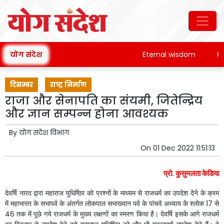
योग संदेश
Eternal wisdom
Pata
दिसम्बर
राष्ट्र निर्माण
राजा और सेनापति का संयमी, जितेन्द्रिय
और ज्ञान सम्पन्न होना आवश्यक
By
योग संदेश विभाग
On
01 Dec 2022 11:51:13
प्रो
कुसुमलता
केडिया
.
देवर्षि नारद
द्वारा
महाराज
युधिष्ठिर
को
प्रश्नों
के
माध्यम
से
राजधर्म
का
उपदेश
देने
के
क्रम
में
महाभारत
के
सभापर्व
के
अंतर्गत
लोकपाल
सभाख्यान
पर्व
के
पांचवे
अध्याय
के
श्लोक
17
से
46
तक
में
पूछे
गये
राजधर्म
के
मुख्य
लक्षणों
का
स्मरण
किया
है।
देवर्षि
इसके
आगे
राजधर्म