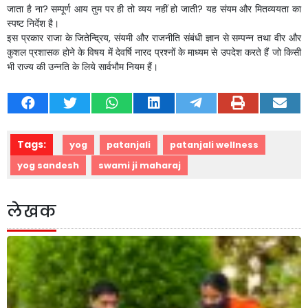
जाता
है
ना
?
सम्पूर्ण
आय
तुम
पर
ही
तो
व्यय
नहीं
हो
जाती
?
यह
संयम
और
मितव्ययता
का
स्पष्ट
निर्देश
है।
इस
प्रकार
राजा
के
जितेन्द्रिय
,
संयमी
और
राजनीति
संबंधी
ज्ञान
से
सम्पन्न
तथा
वीर
और
कुशल
प्रशासक
होने
के
विषय
में
देवर्षि
नारद
प्रश्नों
के
माध्यम
से
उपदेश
करते
हैं
जो
किसी
भी
राज्य
की
उन्नति
के
लिये
सार्वभौम
नियम
हैं।
Tags:
yog
patanjali
patanjali wellness
yog sandesh
swami ji maharaj
लेखक