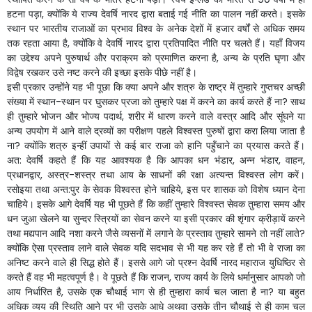
हटना
पड़ा
,
क्योंकि
ये
राज्य
देवर्षि
नारद
द्वारा
बताई
गई
नीति
का
पालन
नहीं
करते।
इसके
स्थान
पर
भारतीय
राजाओं
का
प्रभाव
विश्व
के
अनेक
देशों
में
हजार
वर्षों
से
अधिक
समय
तक
रहता
आया
है
,
क्योंकि
वे
देवर्षि
नारद
द्वारा
प्रतिपादित
नीति
पर
चलते
हैं।
यहाँ
विजय
का
उद्देश्य
अपने
पुरुषार्थ
और
पराक्रम
को
प्रमाणित
करना
है
,
अन्य
के
प्रति
घृणा
और
विद्वेष
रखकर
उसे
नष्ट
करने
की
इच्छा
इसके
पीछे
नहीं
है।
इसी
प्रकार
उन्होंने
यह
भी
पूछा
कि
क्या
अपने
और
शत्रु
के
राष्ट्र
में
तुम्हारे
गुप्तचर
अच्छी
संख्या
में
स्थान
-
स्थान
पर
घुसकर
प्रजा
को
तुम्हारे
पक्ष
में
करने
का
कार्य
करते
हैं
ना
?
साथ
ही
तुम्हारे
भोजन
और
भोज्य
पदार्थ
,
शरीर
में
धारण
करने
वाले
वस्त्र
आदि
और
सूंघने
या
अन्य
उपयोग
में
आने
वाले
द्रव्यों
का
परीक्षण
पहले
विश्वस्त
पुरुषों
द्वारा
करा
लिया
जाता
है
ना
?
क्योंकि
शत्रु
इन्हीं
उपायों
से
कई
बार
राजा
को
हानि
पहुँचाने
का
प्रयास
करते
हैं।
अत
:
देवर्षि
कहते
हैं
कि
यह
आवश्यक
है
कि
आपका
धन
भंडार
,
अन्न
भंडार
,
वाहन
,
प्रधानद्वार
,
अस्त्र
-
शस्त्र
तथा
आय
के
साधनों
की
रक्षा
अत्यन्त
विश्वस्त
लोग
करें।
रसोइया
तथा
अन्त
:
पुर
के
सेवक
विश्वस्त
होने
चाहिये
,
इस
पर
शासक
को
विशेष
ध्यान
देना
चाहिये।
इसके
आगे
देवर्षि
यह
भी
पूछते
हैं
कि
कहीं
तुम्हारे
विश्वस्त
सेवक
तुम्हारा
समय
और
धन
जुआ
खेलने
या
सुन्दर
स्त्रियों
का
सेवन
करने
या
इसी
प्रकार
की
शृंगार
क्रीड़ायें
करने
तथा
मद्यपान
आदि
नशा
करने
जैसे
व्यसनों
में
लगाने
के
प्रस्ताव
तुम्हारे
सामने
तो
नहीं
लाते
?
क्योंकि
ऐसा
प्रस्ताव
लाने
वाले
सेवक
यदि
सदभाव से
भी
यह
कर
रहे
हैं
तो
भी
वे
राजा
का
अनिष्ट
करने
वाले
ही
सिद्ध
होते
हैं।
इससे
आगे
जो
प्रश्न
देवर्षि
नारद
महाराज
युधिष्ठिर
से
करते
हैं
वह
भी
महत्वपूर्ण
है।
वे
पूछते
हैं
कि
राजन
,
राज्य
कार्य
के
लिये
धर्मानुसार
आपको
जो
आय
निर्धारित
है
,
उसके
एक
चौथाई
भाग
से
ही
तुम्हारा
कार्य
चल
जाता
है
ना
?
या
बहुत
अधिक
व्यय
की
स्थिति
आने
पर
भी
उसके
आधे
अथवा
उसके
तीन
चौथाई
से
ही
काम
चल