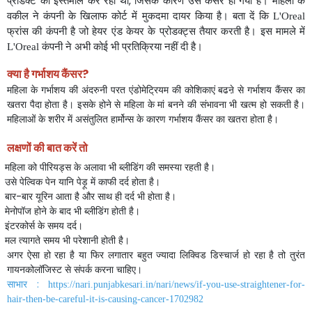
,
वकील
ने
कंपनी
के
खिलाफ
कोर्ट
में
मुकदमा
दायर
किया
है।
बता
दें
कि
L'Oreal
फ्रांस
की
कंपनी
है
जो
हेयर
एंड
केयर
के
प्रोडक्ट्स
तैयार
करती
है।
इस
मामले
में
कंपनी
ने
अभी
कोई
भी
प्रतिक्रिया
नहीं
दी
है।
L'Oreal
क्या
है
गर्भाशय
कैंसर
?
महिला
के
गर्भाशय
की
अंदरुनी
परत
एंडोमेट्रियम
की
कोशिकाएं
बढऩे
से
गर्भाशय
कैंसर
का
खतरा
पैदा
होता
है।
इसके
होने
से
महिला
के
मां
बनने
की
संभावना
भी
खत्म
हो
सकती
है।
महिलाओं
के
शरीर
में
असंतुलित
हार्मोन्स
के
कारण
गर्भाशय
कैंसर
का
खतरा
होता
है।
लक्षणों
की
बात
करें
तो
महिला
को
पीरियड्स
के
अलावा
भी
ब्लीडिंग
की
समस्या
रहती
है।
उसे
पेल्विक
पेन
यानि
पेड़ू
में
काफी
दर्द
होता
है।
बार
-
बार
यूरिन
आता
है
और
साथ
ही
दर्द
भी
होता
है।
मेनोपॉज
होने
के
बाद
भी
ब्लीडिंग
होती
है।
इंटरकोर्स
के
समय
दर्द।
मल
त्यागते
समय
भी
परेशानी
होती
है।
अगर
ऐसा
हो
रहा
है
या
फिर
लगातार
बहुत
ज्यादा
लिक्विड
डिस्चार्ज
हो
रहा
है
तो
तुरंत
गायनकोलॉजिस्ट
से
संपर्क
करना
चाहिए।
साभार
:
https://nari.punjabkesari.in/nari/news/if-you-use-straightener-for-
hair-then-be-careful-it-is-causing-cancer-1702982