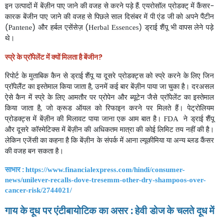
इन
उत्पादों
में
बेंज़ीन
पाए
जाने
की
वजह
से
करने
पड़े
हैं
एयरोसॉल
प्रोडक्ट्
में
कैंसर
.
-
कारक
बेंजीन
पाए
जाने
की
वजह
से
पिछले
साल
दिसंबर
में
पी
एंड
जी
को
अपने
पैंटीन
और
हर्बल
एसेंसेज़
ड्राई
शैंपू
भी
वापस
लेने
पड़े
(
)
(
)
Pantene
Herbal Essences
थे।
स्प्रे
के
प्रॉपेलेंट
में
क्यों
मिलता
है
बेंजीन
?
रिपोर्ट
के
मुताबिक
कैन
से
ड्राई
शैंपू
या
दूसरे
प्रोडक्ट्स
को
स्प्रे
करने
के
लिए
जिन
प्रॉपेलैंट
का
इस्तेमाल
किया
जाता
है
उनमें
कई
बार
बेंज़ीन
पाया
जा
चुका
है।
दरअसल
,
ऐसे
कैन
में
स्प्रे
के
लिए
आमतौर
पर
प्रोपेन
और
ब्यूटेन
जैसे
प्रॉपेलेंट
का
इस्तेमाल
किया
जाता
है
जो
क्रूड
ऑयल
को
रिफाइन
करने
पर
मिलते
हैं।
पेट्रोलियम
,
प्रोडक्ट्स
में
बेंज़ीन
की
मिलावट
पाया
जाना
एक
आम
बात
है।
ने
ड्राई
शैंपू
FDA
और
दूसरे
कॉस्मेटिक्स
में
बेंज़ीन
की
अधिकतम
मात्रा
की
कोई
लिमिट
तय
नहीं
की
है।
लेकिन
एजेंसी
का
कहना
है
कि
बेंज़ीन
के
संपर्क
में
आना
ल्यूकीमिया
या
अन्य
ब्लड
कैंसर
की
वजह
बन
सकता
है।
साभार
:
https://www.financialexpress.com/hindi/consumer-
news/unilever-recalls-dove-tresemm-other-dry-shampoos-over-
cancer-risk/2744021/
गाय
के
दूध
पर
एंटीबायोटिक
का
असर
:
हेवी
डोज
के
चलते
दूध
में