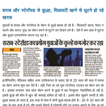
शराब
और
स्टेरॉयड
से
कूल्हा
,
मिलावटी
खाने
से
घुटने
हो
रहे
खराब
युवाओं
के
शराब
और
स्टेरॉयड
के
सेवन
से
कूल्हे
खराब
हो
रहे
हैं।
मिलावटी
खाना
,
पैदल
न
चलने
और
फास्ट
फूड
का
सेवन
करने
से
घुटने
दम
तोडऩे
लगे
हैं।
ऐसे
में
कम
उम्र
में
घुटना
और
कूल्हा
प्रत्यारोपण
करना
पड़
रहा
है।
इंजीनियरिंग
,
मेडिकल
सहित
अन्य
प्रोफेशनल
के
छात्र
18
से
20
साल
की
उम्र
में
शराब
का
सेवन
करना
शुरू
कर
देते
हैं।
वहीं
,
जिम
जा
रहे
युवा
स्टेरॉयड
पाउडर
का
सेवन
कर
रहे
हैं।
इसका
लगातार
पांच
साल
सेवन
करने
से
कूल्हे
में
एक
वैस्कुलर
नेक्रोसिस
हो
रही
है
,
इससे
कूल्हे
की
बॉल
में
खून
की
सप्लाई
बाधित
हो
रही
है।
इससे
बॉल
सूखने
लगती
है
और
कूल्हा
खराब
हो
जाता
है
,
इस
तरह
के
केस
में
दोनों
कूल्हे
खराब
होते
हैं।
25
से
30
साल
की
उम्र
के
युवा
कूल्हे
में
दर्द
और
चलने
फिरने
में
परेशानी
होने
पर
इलाज
कराने
के
लिए
आ
रहे