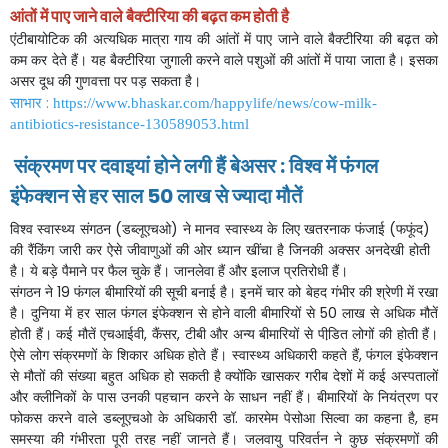
आंतों
में
पाए
जाने
वाले
बैक्टीरिया
की
बढ़त
कम
होती
है
एंटीबायोटिक
की
अत्यधिक
मात्रा
गाय
की
आंतों
में
पाए
जाने
वाले
बैक्टीरिया
की
बढ़त
को
कम
कर
देते
हैं।
यह
बैक्टीरिया
जुगाली
करने
वाले
पशुओं
की
आंतों
में
पाया
जाता
है।
इसका
असर
दूध
की
गुणवत्ता
पर
पड़
सकता
है।
साभार
:
https://www.bhaskar.com/happylife/news/cow-milk-
antibiotics-resistance-130589053.html
संक्रमण
पर
दवाइयां
होने
लगी
हैं
बेअसर
:
विश्व
में
फंगल
इंफेक्शन
से
हर
साल
50
लाख
से
ज्यादा
मौतें
विश्व
स्वास्थ्य
संगठन
(
डब्लूएचओ
)
ने
मानव
स्वास्थ्य
के
लिए
खतरनाक
फंजाई
(
फफूंद
)
की
रैंकिंग
जारी
कर
ऐसे
जीवाणुओं
की
ओर
ध्यान
खींचा
है
जिनकी
अक्सर
अनदेखी
होती
है।
ये
बड़े पैमाने
पर
फैल
चुके
हैं।
जानलेवा
हैं
और
इलाज
प्रतिरोधी
हैं।
संगठन
ने
19
फंगल
बीमारियों
की
सूची
बनाई
है।
इनमें
चार
को
बेहद
गंभीर
की
श्रेणी
में
रखा
है।
दुनिया
में
हर
साल
फंगल
इंफेक्शन
से
होने
वाली
बीमारियों
से
50
लाख
से
अधिक
मौतें
होती
हैं।
कई
मौतें
एचआईवी
,
कैंसर
,
टीबी
और
अन्य
बीमारियों
से
पीडि़त
लोगों
की
होती
हैं।
ऐसे
लोग
संक्रमणों
के
शिकार
अधिक
होते
हैं।
स्वास्थ्य
अधिकारी
कहते
हैं
,
फंगल
इंफेक्शन
से
मौतों
की
संख्या
बहुत
अधिक
हो
सकती
है
क्योंकि
खासकर
गरीब
देशों
में
कई
अस्पतालों
और
क्लीनिकों
के
पास
उनकी
पहचान
करने
के
साधन
नहीं
हैं।
बीमारियों
के
नियंत्रण
पर
फोकस
करने
वाले
डब्लूएचओ
के
अधिकारी
डॉ
.
कारमेम
पेसोआ
सिल्वा
का
कहना
है
,
हम
समस्या
की
गंभीरता
पूरी
तरह
नहीं
जानते
हैं।
जलवायु
परिवर्तन
ने
कुछ
संक्रमणों
की