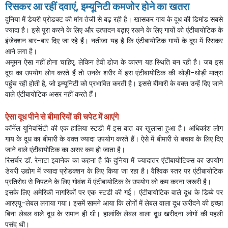
रिसकर
आ
रहीं
दवाएं
,
इम्यूनिटी
कमजोर
होने
का
खतरा
दुनिया
में
डेयरी
प्रोडक्ट
की
मांग
तेजी
से
बढ़
रही
है।
खासकर
गाय
के
दूध
की
डिमांड
सबसे
ज्यादा
है।
इसे
पूरा
करने
के
लिए
और
उत्पादन
बढ़ाए
रखने
के
लिए
गायों
को
एंटीबायोटिक
के
इंजेक्शन
बार
-
बार
दिए
जा
रहे
हैं।
नतीजा
यह
है
कि
एंटीबायोटिक
गायों
के
दूध
में
रिसकर
आने
लगा
है।
अमूमन
ऐसा
नहीं
होना
चाहिए
,
लेकिन
हेवी
डोज
के
कारण
यह
स्थिति
बन
रही
है।
जब
इस
दूध
का
उपयोग
लोग
करते
हैं
तो
उनके
शरीर
में
इस
एंटीबायोटिक
की
थोड़ी
-
थोड़ी
मात्रा
पहुंच
रही
होती
है
,
जो
इम्यूनिटी
को
प्रभावित
करती
है।
इससे
बीमारी
के
वक्त
उन्हें
दिए
जाने
वाले
एंटीबायोटिक
असर
नहीं
करते
हैं।
ऐसा
दूध
पीने
से
बीमारियों
की
चपेट
में
आएंगे
कॉर्नेल
यूनिवर्सिटी
की
एक
हालिया
स्टडी
में
इस
बात
का
खुलासा
हुआ
है।
अधिकांश
लोग
गाय
के
दूध
का
बीमारी
के
वक्त
ज्यादा
उपयोग
करते
हैं।
ऐसे
में
बीमारी
से
बचाव
के
लिए
दिए
जाने
वाले
एंटीबायोटिक
का
असर
कम
हो
जाता
है।
रिसर्चर
डॉ
.
रेनाटा
इवानेक
का
कहना
है
कि
दुनिया
में
ज्यादातर
एंटीबायोटिक्स
का
उपयोग
डेयरी
उद्योग
में
ज्यादा
प्रोडक्शन
के
लिए
किया
जा
रहा
है।
वैश्विक
स्तर
पर
एंटीबायोटिक
प्रतिरोध
से
निपटने
के
लिए
गोवंश
में
एंटीबायोटिक
के
उपयोग
को
कम
करना
जरूरी
है।
इसके
लिए
अमेरिकी
नागरिकों
पर
एक
स्टडी
की
गई।
एंटीबायोटिक
वाले
दूध
के
डिब्बे
पर
आरएयू
-
लेबल
लगाया
गया।
इसमें
सामने
आया
कि
लोगों
में
लेबल
वाला
दूध
खरीदने
की
इच्छा
बिना
लेबल
वाले
दूध
के
समान
ही
थी।
हालांकि
लेबल
वाला
दूूध
खरीदना
लोगों
की
पहली
पसंद
थी।