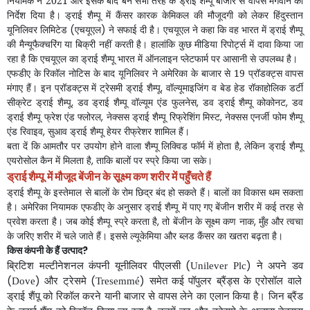
नियामक
ने
2021
और
इसके
बाद
बने
सभी
तरह
के
ड्राई
शैम्पू
बाजार
से
वापस
मंगवाने
का
निर्देश
दिया
है।
ड्राई
शैम्पू
में
कैंसर
कारक
केमिकल
की
मौजूदगी
को
लेकर
हिंदुस्तान
यूनिलिवर
लिमिटेड
(
एचयूएल
)
ने
सफाई
दी
है।
एचयूएल
ने
कहा
कि
वह
भारत
में
ड्राई
शैम्पू
की
मैन्यूफैक्चरिंग
या
बिक्री
नहीं
करती
है।
हालांकि
कुछ
मीडिया
रिपोर्ट्स में
दावा
किया
जा
रहा
है
कि
एचयूएल
का
ड्राई
शैम्पू
भारत
में
ऑनलाइन
प्लेटफार्म
पर
आसानी
से
उपलब्ध
है।
एफडीए
के
रिकॉल
नोटिस
के
बाद
यूनिलिवर
ने
अमेरिका
के
बाजार
से
19
प्रॉडक्ट्स
वापस
मंगाए
हैं।
इन
प्रॉडक्ट्स
में
ट्रेसमी
ड्राई
शैम्पू
,
वॉल्यूमाइजिंग
व
बेड
हेड
रॉकाहोलिक
डर्टी
सीक्रेट
ड्राई
शैम्पू
,
डव
ड्राई
शैम्पू
वॉल्यूम
एंड फुलनेस
,
डव
ड्राई
शैम्पू
कोकोनट
,
डव
ड्राई
शैम्पू
फ्रेश
एंड
फ्लोरल
,
नेक्सस
ड्राई
शैम्पू
रिफ्रेशिंग
मिस्ट
,
नेक्सस
एनर्जी
फोम
शैम्पू
एंड
रिवाइव
,
सुआव
ड्राई
शैम्पू
हेयर
रीफ्रेशर
शामिल
हैं।
बता
दें
कि
आमतौर
पर
उपयोग
होने
वाला
शैम्पू
लिक्विड
फॉर्म
में
होता
है
,
लेकिन
ड्राई
शैम्पू
एयरोसोल
कैन
में
मिलता
है
,
ताकि
बालों
पर
स्प्रे
किया
जा
सके।
ड्राई
शैम्पू में
मौजूद
बेंजीन
के
सूक्ष्म
कण
शरीर
में
पहुँचते
हैं
ड्राई
शैम्पू
के
इस्तेमाल
से
बालों
के
रोम
छिद्र
बंद
हो
सकते
हैं।
बालों
का
विकास
थम
सकता
है।
अमेरिका
नियामक
एफडीए
के
अनुसार
ड्राई
शैम्पू
में
पाए
गए
बेंजीन
शरीर
में
कई
तरह
से
प्रवेश
करता
है।
जब
कोई
शैम्पू
स्प्रे
करता
है
,
तो
बेंजीन
के
सूक्ष्म
कण
नाक
,
मुँह
और
त्वचा
के
जरिए
शरीर
में
चले
जाते
हैं।
इससे
ल्यूकेमिया
और
ब्लड
कैंसर
का
खतरा
बढ़ता
है।
किस
कंपनी
के
हैं
उत्पाद
?
ब्रिटिश
मल्टीनेशनल
कंपनी
यूनीलिवर
पीएलसी
ने
अपने
डव
(
)
Unilever Plc
और
ट्रेसमे
समेत
कई
पॉपुलर
ब्रैंड्स
के
एरोसॉल
वाले
(
)
(
)
Dove
Tresemmé
ड्राई
शैंपू
को
रिकॉल
करने
यानी
बाजार
से
वापस
लेने
का
एलान
किया
है।
जिन
ब्रैंड