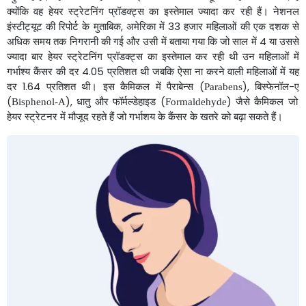
क्योंकि
वह
हेयर
स्ट्रेटनिंग
प्रॉडक्ट्स
का
इस्तेमाल
ज्यादा
कर
रही
हैं।
नेशनल
इंस्टीट्यूट
की
रिपोर्ट
के
मुताबिक
अमेरिका
में
हजार
महिलाओं
की
एक
दशक
से
,
33
अधिक
समय
तक
निगरानी
की
गई
और
उसी
में
बताया
गया
कि
जो
साल
में
या
उससे
4
ज्यादा
बार
हेयर
स्ट्रेटनिंग
प्रॉडक्ट्स
का
इस्तेमाल
कर
रही
थी
उन
महिलाओं
में
गर्भाश्य
कैंसर
की
दर
प्रतिशत
थी
जबकि
ऐसा
ना
करने
वाली
महिलाओं
में
यह
4.05
दर
प्रतिशत
थी।
इस
कैमिकल
में
पैराबेन्स
बिस्फेनॉल
ए
1.64
(
),
-
Parabens
धातु
और
फॉर्मल्डेहाइड
जैसे
कैमिकल
जो
(
),
(
)
Bisphenol-A
Formaldehyde
हेयर
स्ट्रेटनर
में
मौजूद
रहते
हैं
जो
गर्भाशय
के
कैंसर
के
खतरे
को
बढ़ा
सकते
हैं।