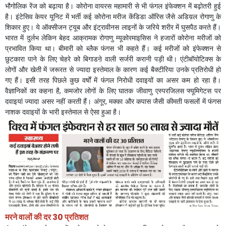
भौगोलिक
रेंज
को
बढ़ाया
है।
कोरोना
वायरस
महामारी
से
भी
फंगल
इंफेक्शन
में
बढ़ोतरी
हुई
है।
इंटेसिव
केयर
यूनिट
में
भर्ती
कई
कोरोना
मरीज
केंडिडा
ऑरिस
जैसे
अडिय़ल
रोगाणु
के
शिकार
हुए।
ये
ऑक्सीजन
ट्यूब
और
इंट्रावीनस
लाइनों
के
जरिये
शरीर
में
घुसपैठ
करते
हैं।
भारत
में
दुर्लभ
लेकिन
बेहद
आक्रामक
रोगाणु
म्यूकोरमाइसिस
ने
हजारों
कोरोना
मरीजों
को
प्रभावित
किया
था।
बीमारी
को
ब्लैक
फंगस
भी
कहते
हैं।
कई
मरीजों
को
इंफेक्शन
से
छुटकारा
पाने
के
लिए
चेहरे
को
बिगाडऩे
वाली
सर्जरी
करानी
पड़ी
थी।
एंटीबॉयोटिक्स
के
लोगों
और
खेती
में
जरूरत
से
ज्यादा
इस्तेमाल
के
कारण
कई
बैक्टीरिया
उनके
प्रतिरोधी
हो
गए
हैं।
इसी
तरह
पिछले
कुछ
वर्षों
में
फंगल
निरोधी
दवाइयों
का
असर
कम
हो
रहा
है।
वैज्ञानिकों
का
कहना
है
,
कमजोर
लोगों
के
लिए
घातक
जीवाणु
एस्परजिलस
फ्यूमिगेटस
पर
दवाइयां
ज्यादा
असर
नहीं
करती
हैं।
अंगूर
,
मक्का
और
कपास
जैसी
कीमती
फसलों
में
फंगस
नाशक
दवाइयों
के
भारी
इस्तेमाल
से
ऐसा
हुआ
है।
मरने
वालों
की
दर
30
प्रतिशत