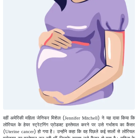
वहीं
अमेरिकी
महिला
जेनिफर
मिशेल
ने
यह
दावा
किया
कि
(
)
Jennifer Mitchell
लोरियल
के
हेयर
स्ट्रेटनिंग
प्रोडक्ट
इस्तेमाल
करने
पर
उसे
गर्भाशय
का
कैंसर
हो
गया
है।
उन्होंने
कहा
कि
वह
पिछले
कई
सालों
से
लोरियल
(
)
Uterine cancer
प्रोडक्ट
का
इस्तेमाल
कर
रही
थीं
जिसके
कारण
उसे
कैंसर
हो
गया
है।
महिला
के