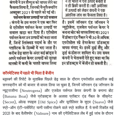
कॉस्मेटिक्स
में
पहले
भी
मिला
है
बेंजीन
ब्लूमबर्ग
की
रिपोर्ट
के
मुताबिक
पिछले
डेढ़
साल
के
दौरान
एयरोसॉल
आधारिक
कई
सनस्क्रीन
को
भी
बाजार
से
वापस
लिया
जा
चुका
है
जिनमें
जॉनसन
एंड
जॉनसन
के
,
न्यूट्राजीना
और
एजवेल
पर्सनल
केयर
कंपनी
के
बनाना
बोट
(
)
Neutrogena
जैसे
प्रोडक्ट्स
के
अलावा
प्रॉक्टर
एंड
गैंबल
के
सीक्रेट
(
)
Banana Boat
ओल्ड
स्पाइस
और
यूनीलिवर
के
सुएव
जैसे
(
),
(
)
(
)
Secret
Old Spice
Suave
स्प्रे
ऑन
एंटी
पर्सपिरेंट
यानी
पसीना
रोकने
वाले
स्प्रे
शामिल
हैं
ये
सभी
रिकॉल
मई
-
-
.
के
बाद
वैलीश्योर
नाम
की
एनैलिटिकल
लैब
में
हुई
जांच
के
दौरान
2021
(
)
Valisure