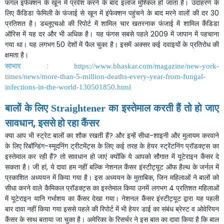
फंगल
इंफेक्शन
के
खून
में
प्रवेश
करने
के
बाद
इलाज
मुश्किल
हो
जाता
है।
उदाहरण
के
लिए
कैंडिडा
फेमिली
के
फंजाई
से
खून
में
इंफेक्शन
पहुंचने
के
बाद
मरने
वालों
की
दर
30
प्रतिशत
है।
डब्लूएचओ
की
रिपोर्ट
में
शामिल
चार
खतरनाक
फंजाई
में
शामिल
कैंडिडा
ऑरिस
में
यह
दर
और
भी
अधिक
है।
यह
फंगस
सबसे
पहले
2009
में
जापान
में
पहचाना
गया
था।
यह
लगभग
50
देशों
में
फैल
चुका
है।
इसमें
अक्सर
कई
दवाइयों
के
प्रतिरोध
की
क्षमता
है।
साभार
:
https://www.bhaskar.com/magazine/new-york-
times/news/more-than-5-million-deaths-every-year-from-fungal-
infections-in-the-world-130501850.html
बालों
के
लिए
का
इस्तेमाल
करती
हैं
तो
हो
जाए
Straightener
सावधान
,
इससे
हो
रहा
कैंसर
क्या
आप
भी
स्ट्रेट
बालों
का
शौक
रखती
हैं
?
और
इन्हें
सीधा
-
शाइनी
और
मुलायम
करवाने
के
लिए
रिबॉन्डिंग
-
स्मूदनिंग
ट्रीटमेंट्स
के
लिए
कई
तरह
के
हेयर
स्ट्रेंटनिंग
प्रॉडक्ट्स
का
इस्तेमाल
कर
रही
हैं
?
तो
सावधान
हो
जाएं
क्योंकि
ये
आपको
सौगात
में
यूटेराइन
कैंसर
दे
सकता
है।
जी
हां
,
ये
दावा
हम
नहीं
बल्कि
नेशनल
कैंसर
इंस्टीट्यूट
ऑफ
हैल्थ
के
जर्नल
में
प्रकाशित
अध्ययन
में
किया
गया
है।
इस
अध्ययन
के
मुताबिक
,
जिन
महिलाओं
ने
बालों
को
सीधा
करने
वाले
कैमिकल
प्रॉडक्ट्स
का
इस्तेमाल
किया
उनमें
लगभग
4
प्रतिशत
महिलाओं
में
यूटेराइन
यानि
गर्भाशय
का
कैंसर
देखा
गया।
नेशनल
कैंसर
इंस्टीट्यूट
द्वारा
यह
पहली
बार
दावा
नहीं
किया
गया
इससे
पहले
की
रिपोर्ट
में
भी
हेयर
डाई
का
संबंध
ब्रेस्ट
व
ओवेरियन
कैंसर
के
साथ
बताया
जा
चुका
है।
अमेरिका
के
रिसर्चर
ने
इस
बात
का
दावा
किया
है
कि
बाल