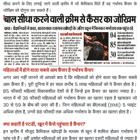
सीधा
करने
के
लिए
लगाई
जाने
वाली
क्रीम
में
जो
कैमिकल
मिले
हैं
वह
गर्भाश्य
कैंसर
के
जोखिम
को
दोगुना
कर
सकते
हैं।
महिलाओं
में
होने
वाला
सबसे
आम
कैंसर
है
गर्भाश्य
कैंसर
अगर
आप
नहीं
जानते
तो
आपको
बता
दें
कि
महिलाओं
को
होने
वाला
यह
कैंसर
सबसे
आम
कैंसर
हैं।
पूरी
दुनिया
में
हर
साल
करीब
लाख
महिलाओं
को
ये
कैंसर
होता
है।
5
फीसदी
महिलाएं
विकासशील
देशों
से
हैं
जिन्हें
इस
कैंसर
का
खतरा
ज्यादा
है।
85
भारत
में
भी
फीसदी
महिलाओं
को
गर्भाशय
कैंसर
का
खतरा
रहता
है
खासकर
जो
36
से
के
बीच
की
उम्र
की
हैं।
जिन
महिलाओं
का
बीएमआई
प्वाइंट
30
59
(
) 5
BMI
अधिक
होता
है
उनमें
फीसदी
तक
अधिक
गर्भाशय
के
कैंसर
का
खतरा
होता
है।
,
88
क्या
कहती
है
स्टडी
,
खून
में
कैसे
पहुंचता
है
कैंसर
?
इन
क्रीम
में
मौजूद
कैमिकल
खोपड़ी
के
माध्यम
से
खून
में
शामिल
होकर
गर्भाशय
में
पहुंच
रहे
हैं।
वहीं
अश्वेत
महिलाओं
को
इस
कैंसर
का
खतरा
दूसरी
महिलाओं
से
ज्यादा
है