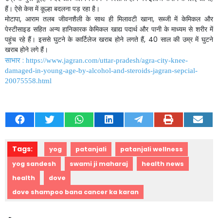
हैं।
ऐसे
केस
में
कूल्हा
बदलना
पड़
रहा
है।
मोटापा
,
आराम
तलब
जीवनशैली
के
साथ
ही
मिलावटी
खाना
,
सब्जी
में
केमिकल
और
पेस्टीसाइड
सहित
अन्य
हानिकारक
केमिकल
खाद्य
पदार्थ
और
पानी
के
माध्यम
से
शरीर
में
पहुंच
रहे
हैं।
इससे
घुटने
के
कार्टिलेज
खराब
होने
लगते
हैं
, 40
साल
की
उम्र
में
घुटने
खराब
होने
लगे
हैं।
साभार
:
https://www.jagran.com/uttar-pradesh/agra-city-knee-
damaged-in-young-age-by-alcohol-and-steroids-jagran-sepcial-
20075558.html
Tags:
yog
patanjali
patanjali wellness
yog sandesh
swami ji maharaj
health news
health
dove
dove shampoo bana cancer ka karan