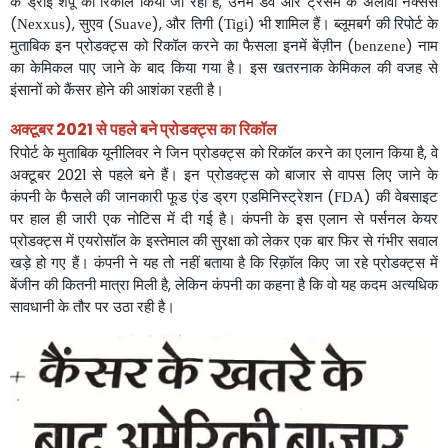
के
ड्राई
शैंपू
को
रिकॉल
किया
जा
रहा
है
उनमें
डव
और
ट्रेसमे
के
अलावा
नेक्सस
,
सुएव
और
तिगी
भी
शामिल
हैं।
ब्लूमबर्ग
की
रिपोर्ट
के
(
),
(
),
(
)
Nexxus
Suave
Tigi
मुताबिक
इन
प्रोडक्ट्स
को
रिकॉल
करने
का
फैसला
इनमें
बेंज़ीन
नाम
(
)
benzene
का
केमिकल
पाए
जाने
के
बाद
किया
गया
है।
इस
खतरनाक
केमिकल
की
वजह
से
इंसानों
को
कैंसर
होने
की
आशंका
रहती
है।
अक्टूबर
2021
से
पहले
बने
प्रोडक्ट्स
का
रिकॉल
रिपोर्ट
के
मुताबिक
यूनीलिवर
ने
जिन
प्रोडक्ट्स
को
रिकॉल
करने
का
एलान
किया
है
वे
,
अक्टूबर
से
पहले
बने
हैं।
इन
प्रोडक्ट्स
को
बाजार
से
वापस
लिए
जाने
के
2021
कंपनी
के
फैसले
की
जानकारी
फूड
एंड
ड्रग
एडमिनिस्ट्रेशन
की
वेबसाइट
(
)
FDA
पर
हाल
ही
जारी
एक
नोटिस
में
दी
गई
है।
कंपनी
के
इस
एलान
से
पर्सनल
केयर
प्रोडक्ट्स
में
एयरोसॉल
के
इस्तेमाल
की
सुरक्षा
को
लेकर
एक
बार
फिर
से
गंभीर
सवाल
खड़े
हो
गए
हैं।
कंपनी
ने
यह
तो
नहीं
बताया
है
कि
रिक़ॉल
किए
जा
रहे
प्रोडक्ट्स
में
बेंजीन
की
कितनी
मात्रा
मिली
है
लेकिन
कंपनी
का
कहना
है
कि
वो
यह
कदम
अत्यधिक
,
सावधानी
के
तौर
पर
उठा
रही
है।