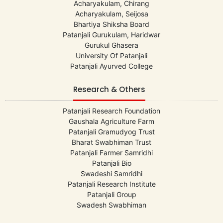
Acharyakulam, Chirang
Acharyakulam, Seijosa
Bhartiya Shiksha Board
Patanjali Gurukulam, Haridwar
Gurukul Ghasera
University Of Patanjali
Patanjali Ayurved College
Research & Others
Patanjali Research Foundation
Gaushala Agriculture Farm
Patanjali Gramudyog Trust
Bharat Swabhiman Trust
Patanjali Farmer Samridhi
Patanjali Bio
Swadeshi Samridhi
Patanjali Research Institute
Patanjali Group
Swadesh Swabhiman