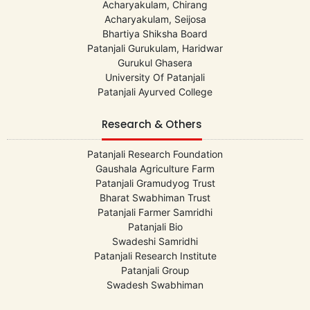
Acharyakulam, Chirang
Acharyakulam, Seijosa
Bhartiya Shiksha Board
Patanjali Gurukulam, Haridwar
Gurukul Ghasera
University Of Patanjali
Patanjali Ayurved College
Research & Others
Patanjali Research Foundation
Gaushala Agriculture Farm
Patanjali Gramudyog Trust
Bharat Swabhiman Trust
Patanjali Farmer Samridhi
Patanjali Bio
Swadeshi Samridhi
Patanjali Research Institute
Patanjali Group
Swadesh Swabhiman