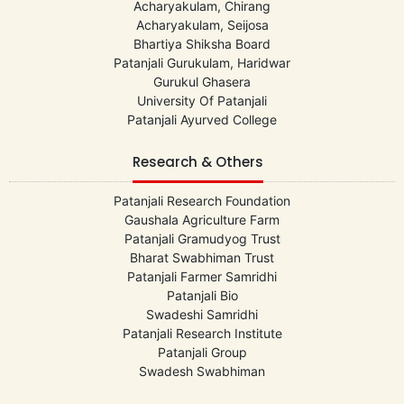
Acharyakulam, Chirang
Acharyakulam, Seijosa
Bhartiya Shiksha Board
Patanjali Gurukulam, Haridwar
Gurukul Ghasera
University Of Patanjali
Patanjali Ayurved College
Research & Others
Patanjali Research Foundation
Gaushala Agriculture Farm
Patanjali Gramudyog Trust
Bharat Swabhiman Trust
Patanjali Farmer Samridhi
Patanjali Bio
Swadeshi Samridhi
Patanjali Research Institute
Patanjali Group
Swadesh Swabhiman