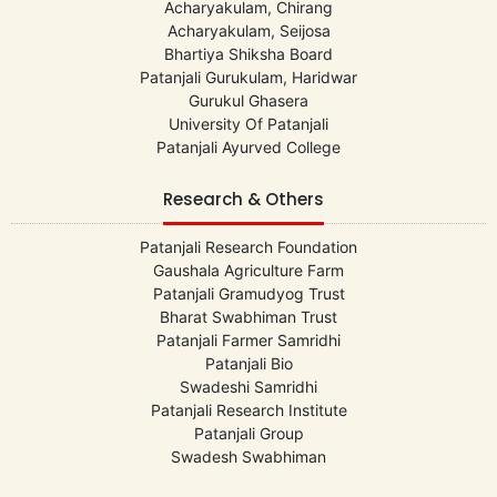
Acharyakulam, Chirang
Acharyakulam, Seijosa
Bhartiya Shiksha Board
Patanjali Gurukulam, Haridwar
Gurukul Ghasera
University Of Patanjali
Patanjali Ayurved College
Research & Others
Patanjali Research Foundation
Gaushala Agriculture Farm
Patanjali Gramudyog Trust
Bharat Swabhiman Trust
Patanjali Farmer Samridhi
Patanjali Bio
Swadeshi Samridhi
Patanjali Research Institute
Patanjali Group
Swadesh Swabhiman