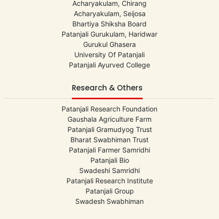
Acharyakulam, Chirang
Acharyakulam, Seijosa
Bhartiya Shiksha Board
Patanjali Gurukulam, Haridwar
Gurukul Ghasera
University Of Patanjali
Patanjali Ayurved College
Research & Others
Patanjali Research Foundation
Gaushala Agriculture Farm
Patanjali Gramudyog Trust
Bharat Swabhiman Trust
Patanjali Farmer Samridhi
Patanjali Bio
Swadeshi Samridhi
Patanjali Research Institute
Patanjali Group
Swadesh Swabhiman