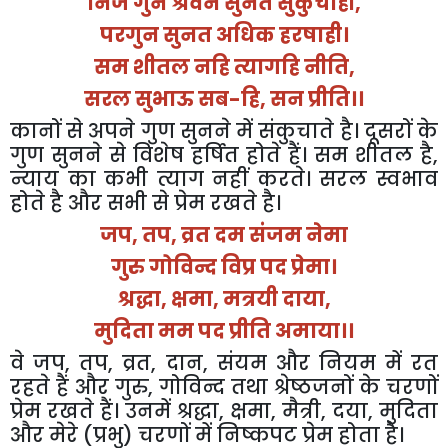
निज
गुन
श्रवन
सुनत
सुकुचाही
,
परगुन
सुनत
अधिक
हरषाही।
सम
शीतल
नहि
त्यागहि
नीति
,
सरल
सुभाऊ
सब
-
हि
,
सन
प्रीति।।
कानों
से
अपने
गुण
सुनने
में
संकुचाते
है।
दूसरों
के
गुण
सुनने
से
विशेष
हर्षित
होते
हैं।
सम
शीतल
है
,
न्याय
का
कभी
त्याग
नहीं
करते।
सरल
स्वभाव
होते
है
और
सभी
से
प्रेम
रखते
है।
जप
,
तप
,
व्रत
दम
संजम
नेमा
गुरु
गोविन्द
विप्र
पद
प्रेमा।
श्रद्धा
,
क्षमा
,
मत्रयी
दाया
,
मुदिता
मम
पद
प्रीति
अमाया।।
वे
जप
,
तप
,
व्रत
,
दान
,
संयम
और
नियम
में
रत
रहते
हैं
और
गुरु
,
गोविन्द
तथा
श्रेष्ठजनों
के
चरणों
प्रेम
रखते
हैं।
उनमें
श्रद्धा
,
क्षमा
,
मैत्री
,
दया
,
मुदिता
और
मेरे
(
प्रभु
)
चरणों
में
निष्कपट
प्रेम
होता
है।