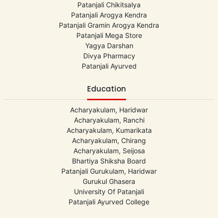
Patanjali Chikitsalya
Patanjali Arogya Kendra
Patanjali Gramin Arogya Kendra
Patanjali Mega Store
Yagya Darshan
Divya Pharmacy
Patanjali Ayurved
Education
Acharyakulam, Haridwar
Acharyakulam, Ranchi
Acharyakulam, Kumarikata
Acharyakulam, Chirang
Acharyakulam, Seijosa
Bhartiya Shiksha Board
Patanjali Gurukulam, Haridwar
Gurukul Ghasera
University Of Patanjali
Patanjali Ayurved College