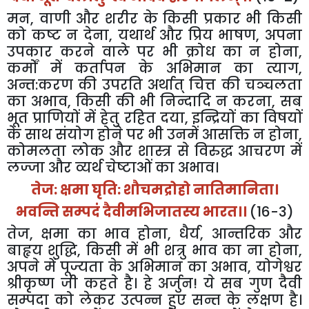
मन
,
वाणी
और
शरीर
के
किसी
प्रकार
भी
किसी
को
कष्ट
न
देना
,
यथार्थ
और
प्रिय
भाषण
,
अपना
उपकार
करने
वाले
पर
भी
क्रोध
का
न
होना
,
कर्मों
में
कर्तापन
के
अभिमान
का
त्याग
,
अन्त
:
करण
की
उपरति
अर्थात्
चित्त
की
चञ्चलता
का
अभाव
,
किसी
की
भी
निन्दादि
न
करना
,
सब
भूत
प्राणियों
में
हेतु
रहित
दया
,
इन्द्रियों
का
विषयों
के
साथ
संयोग
होने
पर
भी
उनमें
आसक्ति
न
होना
,
कोमलता
लोक
और
शास्त्र
से
विरुद्ध
आचरण
में
लज्जा
और
व्यर्थ
चेष्टाओं
का
अभाव।
तेज
:
क्षमा
घृति
:
शौचमद्रोहो
नातिमानिता।
भवन्ति
सम्पदं
दैवीमभिजातस्य
भारत।।
(16-3)
तेज
,
क्षमा
का
भाव
होना
,
धैर्य
,
आन्तरिक
और
बाहृय
शुद्धि
,
किसी
में
भी
शत्रु
भाव
का
ना
होना
,
अपने
में
पूज्यता
के
अभिमान
का
अभाव
,
योगेश्वर
श्रीकृष्ण
जी
कहते
है।
हे
अर्जुन
!
ये
सब
गुण
दैवी
सम्पदा
को
लेकर
उत्पन्न
हुए
सन्त
के
लक्षण
है।