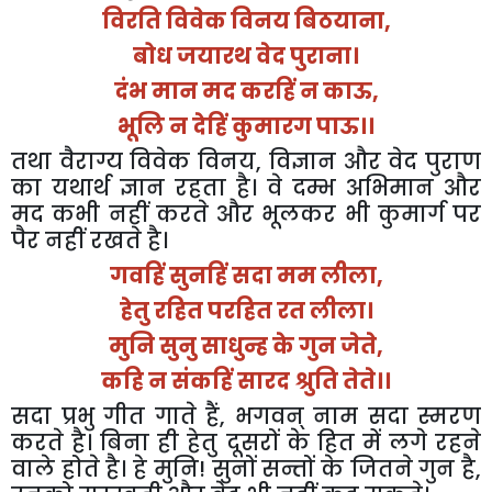
विरति
विवेक
विनय
बिठयाना
,
बोध
जयारथ
वेद
पुराना।
दंभ
मान
मद
करहिं
न
काऊ
,
भूलि
न
देहिं
कुमारग
पाऊ।।
तथा
वैराग्य
विवेक
विनय
,
विज्ञान
और
वेद
पुराण
का
यथार्थ
ज्ञान
रहता
है।
वे
दम्भ
अभिमान
और
मद
कभी
नहीं
करते
और
भूलकर
भी
कुमार्ग
पर
पैर
नहीं
रखते
है।
गवहिं
सुनहिं
सदा
मम
लीला
,
हेतु
रहित
परहित
रत
लीला।
मुनि
सुनु
साधुन्ह
के
गुन
जेते
,
कहि
न
संकहिं
सारद
श्रुति
तेते।।
सदा
प्रभु
गीत
गाते
हैं
,
भगवन्
नाम
सदा
स्मरण
करते
है।
बिना
ही
हेतु
दूसरों
के
हित
में
लगे
रहने
वाले
होते
है।
हे
मुनि
!
सुनों
सन्तों
के
जितने
गुन
है
,