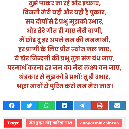
तुझे
पाकर
ना
रहे
और
इच्छाएं
,
विनती
मेरी
यही
और
यही
है
पुकार
,
सब
दोषों
से
हे
प्रभु
मुझको
उभार
,
और
तेरे
गीत
ही
गाए
मेरी
वाणी
,
मैं
छोड़
दू
हर
अपने
मन
की
मनमानी
,
हर
प्राणी
के
लिए
प्रीत
ज्योत
जल
जाए
,
ये
डोर
जिन्दगी
की
प्रभु
तुझ
संग
बंध
जाए
,
परमार्थ
करना
हर
जन
का
मेरा
लक्ष्य
बन
जाए
,
अंहकार
से
मुझको
हे
प्रभों
!
तू
ही
उभार
,
श्रद्धा
भावों
से
पुरित
करो
मन
मेरा
नाथ।
Tags:
संत हृदय मोहे करियो नाथ
adhyatmik chintan