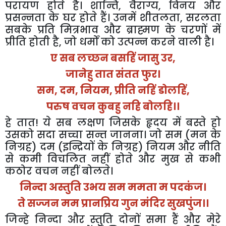
परायण
होते
है।
शान्ति
,
वैराग्य
,
विनय
और
प्रसन्नता
के
घर
होते
हैं।
उनमें
शीतलता
,
सरलता
सबके
प्रति
मित्रभाव
और
ब्राह्मण
के
चरणों
में
प्रीति
होती
है
,
जो
धर्मों
को
उत्पन्न
करने
वाली
है।
ए
सब
लच्छन
बसहिं
जासु
उर
,
जानेहु
तात
संतत
फुर।
सम
,
दम
,
नियम
,
प्रीति
नहिं
डोलहिं
,
परुष
वचन
कुबहु
नहि
बोलहि।।
हे
तात
!
ये
सब
लक्षण
जिसके
हृदय
में
बस्ते
हो
उसको
सदा
सच्चा
सन्त
जानना।
जो
सम
(
मन
के
निग्रह
)
दम
(
इन्द्रियों
के
निग्रह
)
नियम
और
नीति
से
कमी
विचलित
नहीं
होते
और
मुख
से
कभी
कठोर
वचन
नहीं
बोलते।
निन्दा
अस्तुति
उभय
सम
ममता
म
पदकंज।
ते
सज्जन
मम
प्रानप्रिय
गुन
मंदिर
सुखपुंज।।
जिन्हे
निन्दा
और
स्तुति
दोनों
समा
हैं
और
मेरे