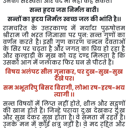
उनको
सरस्वती
और
वेद
भी
नहीं
कह
सकते।
सन्त
हृदय
जस
निर्मल
बारी।
सन्तों
का
हृदय
निर्मल
स्वच्छ
जल
की
भांति
है।।
रामचरित
के
उत्तरकाण्ड
में
मर्यादा
पुरुषोत्तम
श्रीराम
जी
भरत
जिज्ञासा
पर
पुन
:
सन्त
गुणों
का
वर्णन
करते
है।
इसी
गुण
कारण
चन्दन
देवताओं
के
सिर
पर
चढ़ता
है
और
जगत्
का
प्रिय
हो
रहा
है
और
कुल्हाड़ी
के
मुख
को
यह
दण्ड
मिलता
है
कि
उसको
आग
में
जलाकर
फिर
घन
से
पीटते
हैं।
विषय
अलंपट
सील
गुनाकर
,
पर
दुख
-
सुख
-
सुख
देखे
पर।
सम
अभूतरिपु
बिसद
विरागी
,
लोभा
रष
-
हरष
-
भय
त्यागी
।।
सन्त
विषयों
में
लिप्त
नहीं
होते
,
शील
और
सद्गुणों
की
खान
होते
हैं।
जिन्हे
पराया
दु
:
ख
देखकर
दु
:
ख
और
सुख
देकर
सुख
होता
है।
वे
समता
में
रहते
हैं।
उनके
मन
में
कोई
शत्रु
नहीं
है।
वे
मद
रहित
और