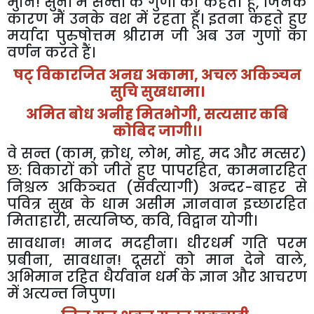
मुनि
!
सुनों
मैं
सन्तों
के
गुणों
को
कहता
हूँ
,
जिनके
कारण
मैं
उनके
वश
में
रहता
हूँ।
इतना
कहते
हुए
मर्यादा
पुरुषोत्तम
श्रीराम
जी
अब
उन
गुणों
का
वर्णन
करते
हैं।
षट्
विकारजित
अनद्य
अकामा
,
अचल
अकिञ्चन
सुचि
सुखधामा।
अमित
बोध
अनीह
मितभोगी
,
सत्यसार
कबि
कोबिद
जागी।।
वे
सन्त
(
काम
,
क्रोध
,
लोभ
,
मोह
,
मद
और
मत्सर
)
छ
:
विकारों
को
जीते
हुए
पापरहित
,
कामनारहित
निश्चल
अकिञ्चत
(
सर्वत्यागी
)
अन्दर
-
बाहर
से
पवित्र
सुख
के
धाम
असीम
ज्ञानवान
इच्छारहित
मिताहारी
,
सत्यनिष्ठ
,
कवि
,
विद्वान
योगी।
सावधान
!
मानद
मदहीना।
धीरधर्म
गति
परम
प्रबीना
,
सावधान
!
दूसरों
को
मान
देने
वाले
,
अभिमान
रहित
धैर्यवान
धर्म
के
ज्ञान
और
आचरण
में
अत्यन्त
निपुण।