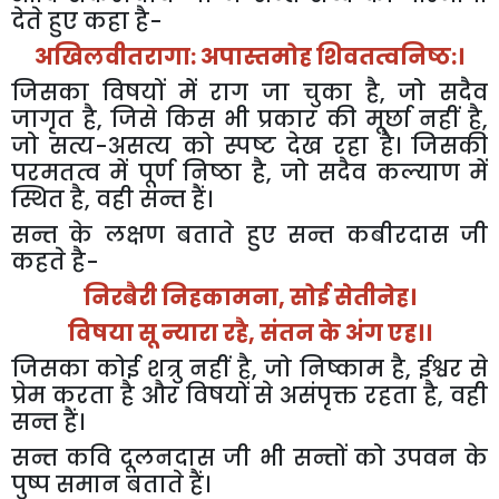
देते
हुए
कहा
है
-
अखिलवीतरागा
:
अपास्तमोह
शिवतत्वनिष्ठ
:
।
जिसका
विषयों
में
राग
जा
चुका
है
,
जो
सदैव
जागृत
है
,
जिसे
किस
भी
प्रकार
की
मूर्छा
नहीं
है
,
जो
सत्य
-
असत्य
को
स्पष्ट
देख
रहा
है।
जिसकी
परमतत्व
में
पूर्ण
निष्ठा
है
,
जो
सदैव
कल्याण
में
स्थित
है
,
वही
सन्त
हैं।
सन्त
के
लक्षण
बताते
हुए
सन्त
कबीरदास
जी
कहते
है
-
निरबैरी
निहकामना
,
सोई
सेतीनेह।
विषया
सू
न्यारा
रहै
,
संतन
के
अंग
एह।।
जिसका
कोई
शत्रु
नहीं
है
,
जो
निष्काम
है
,
ईश्वर
से
प्रेम
करता
है
और
विषयों
से
असंपृक्त
रहता
है
,
वही
सन्त
हैं।
सन्त
कवि
दूलनदास
जी
भी
सन्तों
को
उपवन
के
पुष्प
समान
बताते
हैं।