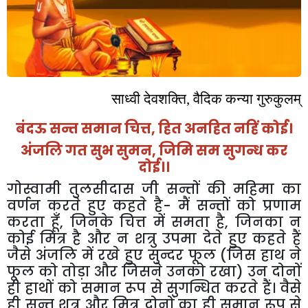
साध्वी
देवशक्ति
,
वैदिक
कन्या
गुरुकुलम्
बंदऊ
सन्त
समान
चित्त
,
हित
अनहित
नहिं
कोई।
अंजलि
गत
सुभ
सुमन
,
जिमि
सम
सुगन्ध
कर
दोई।।
गोस्वामी
तुलसीदास
जी
सन्तों
की
महिमा
का
वर्णन
करते
हुए
कहते
है
-
मैं
सन्तों
को
प्रणाम
करता
हूँ
,
जिनके
चित्त
में
समता
है
,
जिनका
न
कोई
मित्र
है
और
न
शत्रु
उपमा
देते
हुए
कहते
हैं
जैसे
अंजलि
में
रखे
हुए
सुन्दर
फूल
(
जिस
हाथ
ने
फूल
को
तोड़ा
और
जिसने
उनको
रखा
)
उन
दोनों
ही
हाथों
को
समान
रूप
से
सुगन्धित
करते
हैं।
वैसे
ही
सन्त
शत्रु
और
मित्र
दोनों
का
ही
समान
रूप
से