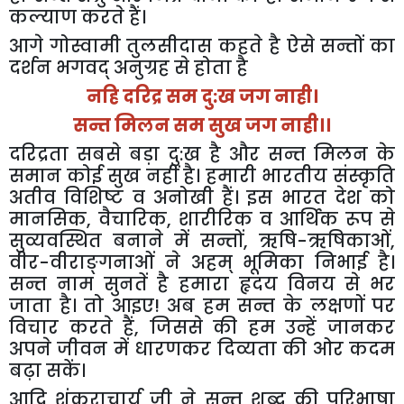
कल्याण
करते
हैं।
आगे
गोस्वामी
तुलसीदास
कहते
है
ऐसे
सन्तों
का
दर्शन
भगवद्
अनुग्रह
से
होता
है
नहि
दरिद्र
सम
दु
:
ख
जग
नाही।
सन्त
मिलन
सम
सुख
जग
नाही।।
दरिद्रता
सबसे
बड़ा
दु
:
ख
है
और
सन्त
मिलन
के
समान
कोई
सुख
नहीं
है।
हमारी
भारतीय
संस्कृति
अतीव
विशिष्ट
व
अनोखी
हैं।
इस
भारत
देश
को
मानसिक
,
वैचारिक
,
शारीरिक
व
आर्थिक
रूप
से
सुव्यवस्थित
बनाने
में
सन्तों
,
ऋषि
-
ऋषिकाओं
,
वीर
-
वीराङ्गनाओं
ने
अहम्
भूमिका
निभाई
है।
सन्त
नाम
सुनतें
है
हमारा
हृदय
विनय
से
भर
जाता
है।
तो
आइए
!
अब
हम
सन्त
के
लक्षणों
पर
विचार
करते
हैं
,
जिससे
की
हम
उन्हें
जानकर
अपने
जीवन
में
धारणकर
दिव्यता
की
ओर
कदम
बढ़ा
सकें।
आदि
शंकराचार्य
जी
ने
सन्त
शब्द
की
परिभाषा