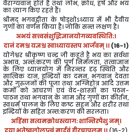
वैराग्यवान्
होते
है
तथा
लोभ
,
क्रोध
,
हर्ष
और
भय
का
त्याग
किए
रहते
हैं।
श्रीमद्
भगवद्गीता
के
षोड्शोऽध्याय
में
भी
दैवीय
गुणों
का
वर्णन
किया
है।
जोकि
सन्त
लक्षण
है।
अभयं
सत्त्वसंशुद्धिज्ञानयोगव्यवस्थिति
:
।
दानं
दमश्च
यज्ञश्च
स्वाध्यायस्तप
आर्जवम्
।।
(16-1)
योगेश्वर
श्रीकृष्ण
चन्द्र
जी
कहते
है
भय
का
सर्वथा
अभाव
,
अन्त
:
करण
की
पूर्ण
निर्मलता
,
तत्वाज्ञान
के
लिए
ध्यानयोग
में
निरन्तर
दृढ़
स्थिति
और
सात्विक
दान
,
इन्द्रियों
का
दमन
,
भगवान्
देवता
और
गुरुजनों
की
पूजा
तथा
अग्निहोत्र
आदि
उत्तम
कर्मों
को
आचरण
एवं
वेद
-
शास्त्रों
का
पठन
-
पाठन
तथा
भगवान्
के
नाम
और
गुणों
का
कीर्तन
,
स्वधर्म
पालन
के
लिए
कष्ट
सहन
और
शरीर
तथा
इन्द्रियों
के
सहित
अन्त
:
करण
की
सरलता।
अहिंसा
सत्यमक्रोधस्त्याग
:
शान्तिरपैशु
नम्।
दया
भूतेष्वलोलुप्त्वं
मार्दवं
हीरचापलम्
।।
(16-2)