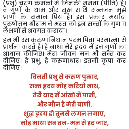
(
प्रभु
)
चरण
कमलों
में
जिनकी
ममता
(
प्रीति
)
हैं।
वे
गुणों
के
धाम
और
सुख
राशि
सन्तजन
मुझे
प्राणों
के
समान
प्रिय
है।
इस
प्रकार
मर्यादा
पुरुषोत्तम
श्रीराम
ने
भरत
को
इन
सन्तों
के
गुण
व
लक्षणों
से
अवगत
कराया।
हम
भी
उस
करुणानिधान
परम
पिता
परमात्मा
से
प्रार्थना
करते
है।
हे
नाथ
!
मेरे
हृदय
में
इन
गुणों
का
आधान
कीजिए।
मेरा
जीवन
मन
भी
सन्त
कर
दीजिए।
हे
प्रभु
,
हे
करुणाधार
!
इतनी
कृपा
कर
दीजिए।
विनती
प्रभु
से
करुण
पुकार
,
सन्त
हृदय
मोह
करियो
नाथ
,
तेरी
याद
में
आंखों
में
पानी
,
और
मौन
है
मेरी
वाणी
,
शुद्ध
हृदय
हो
तुमसे
लगन
लगाए
,
मोह
माया
सब
तन
-
मन
से
हट
जाए
,