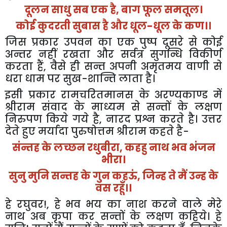
दूलन
साधु
सब
एक
है
,
बाग
फूल
समतूल।
कोई
कुदरती
सुबास
है
और
धूल
-
धूल
के
कण।।
जिस
प्रकार
उपवन
का
एक
पुष्प
दूसरे
से
कोई
अन्तर
नहीं
रखता
और
सर्वत्र
सुगन्धि
विकीर्ण
करता
हैं
,
वैसे
ही
सन्त
अपनी
अमृतमय
वाणी
से
धरा
धाम
पर
सुख
-
शान्ति
लाता
है।
इसी
प्रकार
रामचरितमानस
के
अरण्यकाण्ड
में
श्रीराम
संवाद
के
माध्यम
से
सन्तों
के
लक्षण
निरुपण
किये
गये
है
,
नारद
प्रश्न
करते
है।
उत्तर
देते
हुए
मर्यादा
पुरुषोत्तम
श्रीराम
कहते
है
-
संन्तह
के
लच्छन
रधुबीरा
,
कहहु
नाथ
भव
भंजन
भीरा।
सुनु
मुनि
सन्तह
के
गुन
कहऊं
,
जिन्ह
ते
मैं
उन्ह
के
वस
रहूँ।।
हे
रघुवर
!,
हे
भव
भय
का
नाश
करने
वाले
मेरे
नाथ
अब
कृपा
कर
सन्तों
के
लक्षण
कहिये।
हे