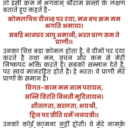
तो
इसी
क्रम
में
भगवान्
श्रीराम
सन्तों
के
लक्षण
बताते
हुए
कहते
है
-
कोमलचित्त
दीनन्ह
पर
दया
,
मन
बच
क्रम
मम
भगति
अमाया।
सबहि
भानप्रद
आपु
अमानी
,
भरत
प्राण
सम
ते
प्राणी।।
उनका
चित्त
बड़ा
कोमल
होता
है
,
वे
दीनों
पर
दया
करते
है
तथा
मन
,
वचन
और
कम
से
मेरी
निष्कपट
भक्ति
करते
हैं।
सबको
सम्मान
देते
है
,
पर
स्वयं
मानरहित
होते
है।
हे
भरत
!
वे
प्राणी
मेरे
प्राणों
के
समान
है।
विगत
-
काम
मम
नाम
परायन
,
सन्ति
विरति
विनती
मुदितायन।
शीतलता
,
सरलता
,
भयश्री
,
द्विज
पद
प्रीति
धर्मे
जनयत्री।।
उनको
कोई
कामना
नहीं
होती।
वे
मेरे
नामके