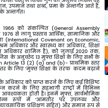
ात् किसी वस्तु में किसी गुण का अनुभव जिसमें वह
मान, उपमान तथा शब्द, प्रमा के अन्तर्गत आते हैं,
के अन्तर्गत।
संबर 1966 को संकल्पित (
General
Assembly
1976 से लागू प्रस्ताव आर्थिक, सामाजिक और
ौता
(International Covenant on Economic,
 श्रम अधिकार और स्वास्थ्य का अधिकार, शिक्षा
का अधिकार शामिल है), को जुलाई 2020 तक,
, जिस के अनुच्छेद 13 मुफ्त शिक्षा के लिए सभी के
n Article 13 (2) (a) and (b)
- प्राथमिक स्तर
तर के लिए ‘मुफ्त शिक्षा के तरफ कदम बढ़ाने
षा के अधिकार को प्राप्त करने के लिए कई विशिष्ट
करने के लिए सहभागी राष्ट्रों में विभिन्न
 आवश्यकता होती है। इनमें मुफ्त, सार्वभौमिक
िभिन्न रूपों में ‘आमतौर पर उपलब्ध और
्यावसायिक प्रशिक्षण सहित) और समान रूप से