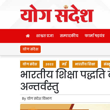
शाश्वत प्रज्ञा
सम्पादकीय
फार्मा षड़यंत्र
योग संदेश
योग संदेश
2022
मई
भारतीय शिक्षा
संस्
भारतीय शिक्षा पद्धति क
अन्तर्वस्तु
By
योग संदेश विभाग