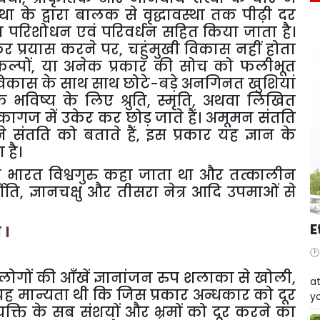
स्था के द्वारा बालक से वृद्धावस्था तक पीढ़ी दर
वा परिशोधन एवं परिवर्धन सहित किया जाता है।
प्रयास करने पर, चहुंमुखी विकास नहीं होता
िकल्पों, या अनेक प्रकार की सोच को फलीभूत
 विकास के साथ साथ छोटे-बड़े अनगिनत खुशियां
भविष्य के लिए श्रुति, स्मृति, अथवा लिखित
ागज में उकेर कर छोड़ जाते हैं। अमूमन संतति
संतति को बताते हैं, इस प्रकार यह ज्ञान के
ा है।
ारण भारत विश्वगुरु कहा जाता था और तत्कालीन
्ज्योति, ज्ञानचक्षु और तीसरा नेत्र आदि उपमाओं से
E
 ।
W
 लोगों की आँखें ज्ञानांजन रुप शलाका से खोली,
at
ह मान्यता थी कि जिस प्रकार अन्धकार को दूर
yo
यक्ति के सब संशयों और भ्रमों को दूर करने का