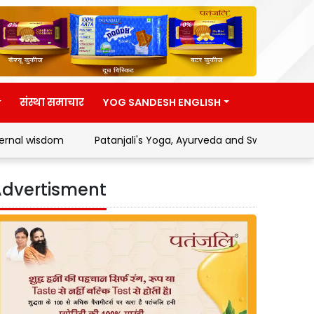
संस्था समाचार
YOG SANDESH ENGLISH
m
Patanjali's Yoga, Ayurveda and Swadeshi Movement
dvertisment