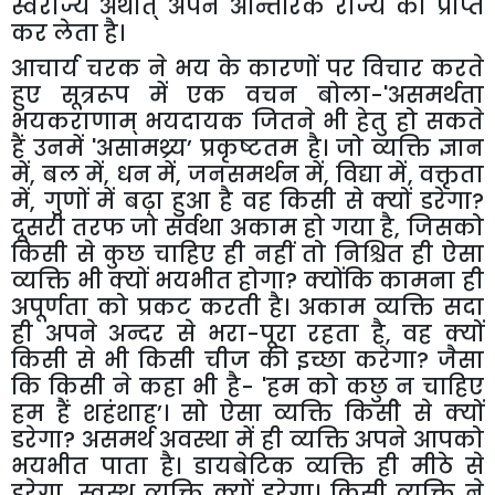
स्वराज्य अर्थात् अपने आन्तरिक राज्य को प्राप्त
कर लेता है।
आचार्य चरक ने भय के कारणों पर विचार करते
हुए सूत्ररूप में एक वचन बोला-
'
असमर्थता
भयकराणाम्
भयदायक जितने भी हेतु हो सकते
हैं उनमें
'
असामथ्र्य
’
प्रकृष्टतम है। जो व्यक्ति ज्ञान
में
,
बल में
,
धन में
,
जनसमर्थन में
,
विद्या में
,
वक्तृता
में
,
गुणों में बढ़ा हुआ है वह किसी से क्यों डरेगा
?
दूसरी तरफ जो सर्वथा अकाम हो गया है
,
जिसको
किसी से कुछ चाहिए ही नहीं तो निश्चित ही ऐसा
व्यक्ति भी क्यों भयभीत होगा
?
क्योंकि कामना ही
अपूर्णता को प्रकट करती है। अकाम व्यक्ति सदा
ही अपने अन्दर से भरा-पूरा रहता है
,
वह क्यों
किसी से भी किसी चीज की इच्छा करेगा
?
जैसा
कि किसी ने कहा भी है-
'
हम को कछु न चाहिए
हम हैं शहंशाह
’
। सो ऐसा व्यक्ति किसीे से क्यों
डरेगा
?
असमर्थ अवस्था में ही व्यक्ति अपने आपको
भयभीत पाता है। डायबेटिक व्यक्ति ही मीठे से
डरेगा
,
स्वस्थ व्यक्ति क्यों डरेगा। किसी व्यक्ति ने