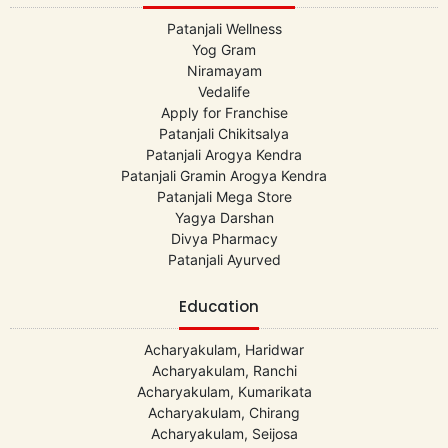
Patanjali Wellness
Yog Gram
Niramayam
Vedalife
Apply for Franchise
Patanjali Chikitsalya
Patanjali Arogya Kendra
Patanjali Gramin Arogya Kendra
Patanjali Mega Store
Yagya Darshan
Divya Pharmacy
Patanjali Ayurved
Education
Acharyakulam, Haridwar
Acharyakulam, Ranchi
Acharyakulam, Kumarikata
Acharyakulam, Chirang
Acharyakulam, Seijosa