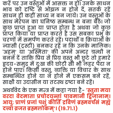
करें पर उन वस्तुओं में आसक्त न हों। उनके साधन
भाव को दृष्टि से ओझल न होने दें
,
सतर्क रहें
साधन ही कहीं साध्य न बन जाये। उन वस्तुओं के
साथ मेरेपन का घनिष्ठ सम्बन्ध न बना बैठें। जो
कुछ प्राप्त हुआ या प्राप्त होता है अथवा जो कुछ
प्राप्त किया या प्राप्त करते हैं उस सबका प्रभु के
चरणों में समर्पण करते रहें। पदार्थों व क्रियाओं के
न्यासी (ट्रस्टी) बनकर रहें न कि उनके मालिक।
'
अहम्
’
या
'
अस्मिता
’
की अपने अन्दर ग्रन्थी न
बनने दें ताकि प्रिय से प्रिय वस्तु भी छूटे तो हमारे
हृदय-समुद्र में दु:ख की छोटी सी भी लहर पैदा न
होने पाए। किसी वस्तु
,
व्यक्ति या विचार के साथ
सम्बन्धित होने या न होने में एकसम बने रहें
,
साक्षी या उदासीन या तटस्थ द्रष्टा बने रहें।
अथर्ववेद के एक मन्त्र में कहा गया है-
'
स्तुता मया
वरदा वेदमाता प्रचोदयन्तां पावमानी द्विजानाम्।
आयु: प्राणं प्रजां पशुं कीर्तिं द्रविणं ब्रह्मवर्चसं मह्यं
दत्त्वा व्रजत ब्रह्मलोकम्
’
। (१९.७१.१)