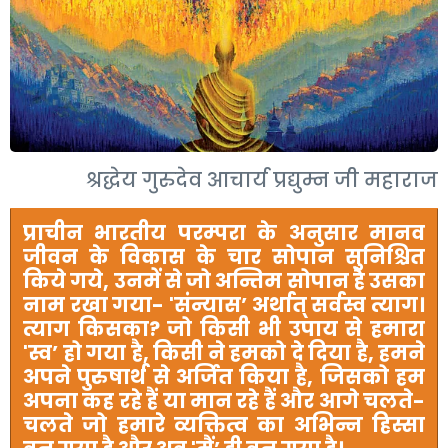
श्रद्धेय गुरुदेव आचार्य प्रद्युम्न जी महाराज
प्राचीन
भारतीय परम्परा के अनुसार मानव
जीवन के विकास के चार सोपान सुनिश्चित
किये गये
,
उनमें से जो अन्तिम सोपान है उसका
नाम रखा गया-
'
संन्यास
’
अर्थात् सर्वस्व त्याग।
त्याग किसका
?
जो किसी भी उपाय से हमारा
'
स्व
’
हो गया है
,
किसी ने हमको दे दिया है
,
हमने
अपने पुरुषार्थ से अर्जित किया है
,
जिसको हम
अपना कह रहे हैं या मान रहे हैं और आगे चलते-
चलते जो हमारे व्यक्तित्व का अभिन्न हिस्सा