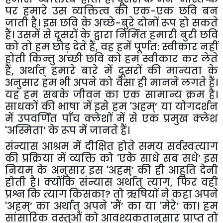
पर हमारे उस व्यक्तित्व की एक-एक छवि बन
जाती है। इस छवि के अच्छे-बुरे दोनों रूप हो सकते
हैं। उसमें से दूसरों के द्वारा निर्मित हमारी बुरी छवि
को तो हम छोड़ देते हैं
,
वह हमें पूर्णत: स्वीकार नहीं
होती किन्तु अच्छी छवि को हम स्वीकार कर लेते
हैं
,
अर्थात् हमारे बारे में दूसरों की मान्यता के
अनुसार हम भी अपने को वैसा ही मानने लगते हैं।
यह हम सबके जीवन का एक सामान्य क्रम है।
साधकों की भाषा में इसे हम
'
अहम्
’
या योगदर्शन
में उपवर्णित पाँच क्लेशों में से एक प्रमुख क्लेश
'
अस्मिता
’
के रूप में जानते हैं।
संन्यास आश्रम में दीक्षित होते समय सर्वस्वत्याग
की प्रक्रिया में व्यक्ति को
'
एके साधे सब सधे
’
इस
नियम के अनुसार इस
'
अहम्
’
की ही आहुति देनी
होती है। क्योंकि संन्यास अर्थात् त्याग
,
फिर वही
प्रश्न कि त्याग किसका
?
तो ऋषियों ने कहा अपने
'
अहम्
’
का अर्थात् अपने
'
मैं
’
का या
'
मेरे
’
का। हम
सांसारिक वस्तुओं को आवश्यकतानुसार प्राप्त तो