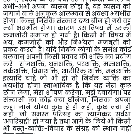
अभी-अभी अपना व्यसन छोड़ा है
,
वह व्यसन को
जगाने वाले अनुकूल आलम्बन से अवश्य भयभीत
होगा। किन्तु जिसके संस्कार दग्ध बीज हो गये वह
क्यों भयभीत होगा। कारण उस विषय में उसकी
कमजोरी समाप्त हो गयी है। किसी भी विषय में
भय
,
कमजोरी को और निर्भयता मजबूती को
प्रकट करती है। यदि निर्बल लोगों के समक्ष कोई
बलवान् अपनी किसी प्रकार की शक्ति का प्रयोग
करे- राजशक्ति
,
धनशक्ति
,
पदशक्ति
,
मन्त्रशक्ति
,
तर्कशक्ति
,
विद्याशक्ति
,
शारीरिक शक्ति
,
मन:शक्ति
इत्यादि चाहे जो भी हो तो निर्बल व्यक्ति का
भयभीत होना स्वाभाविक है कि यह मेरा कुछ
छीन लेगा
,
मेरा शोषण करेगा
,
मुझे दबायेगा। पर
संन्यासी का कोई क्या छीनेगा
,
जिसका अपना
कहा जाने योग्य कुछ है ही नहीं
,
कुछ बचा ही
नहीं। जो समस्त परिग्रह का त्यागकर सर्वथा
'
अपरिग्रही
’
हो गया है तथा आगे के लिये भी किसी
भी वस्तु-व्यक्ति-विचार के संग्रह को स्थान नहीं