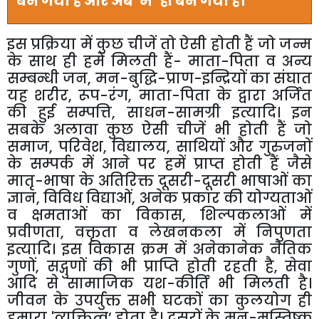
बन गया है और अब
'
मैं
’
ही बन गया है।
इ
स प्रक्रिया में कुछ चीजें तो ऐसी होती हैं जो जन्म
के साथ ही हमें मिलती हैं- माता-पिता व अन्य
सम्बन्धी जन
,
मन-बुद्धि-प्राण-इन्द्रियों का संघात
यह शरीर
,
रूप-रंग
,
माता-पिता के द्वारा अर्जित
की हुई सम्पत्ति
,
साधन-सामग्री इत्यादि। इन
सबके अलावा कुछ ऐसी चीजें भी होती हैं जो
समाज
,
परिवेश
,
विद्यालय
,
साथियों और गुरुजनों
के सम्पर्क में आने पर हमें प्राप्त होती हैं जैसे
मातृ-भाषा के अतिरिक्त दूसरी-दूसरी भाषाओं का
ज्ञान
,
विविध विद्याओं
,
अनेक प्रकार की योग्यताओं
व क्षमताओं का विकास
,
शिल्पकलाओं में
प्रवीणता
,
वक्तृता व लेखनकला में निपुणता
इत्यादि। इस विकास क्रम में अनेकानेक नैतिक
गुणों
,
सद्गुणों की भी प्राप्ति होती रहती है
,
सेवा
आदि से सामाजिक यश-कीर्ति भी मिलती है।
जीवन के उपर्युक्त सभी घटकों का कुलयोग ही
हमारा
'
व्यक्तित्व
’
होता है। दूसरों के मन-मस्तिष्क