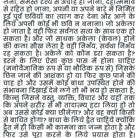
लेना
,
समस्त दृश्य से अचाह हो जाना
,
देहात्मभाव
से रहित हो जाना
,
अपनी या अपने बारे में निर्मित
हुई पूर्व छवियों का त्याग कर देना और आगे के
लिये अपनी कोई भी छवि न बनाना। जो अकेला
हो जाता है वही फिर सर्वगत सत्य के साथ एक हो
सकता है। और जो साधक अकेला (केवल) होने
की कला सीख लेता है वही निर्भय
,
सर्वथा निर्भय
रह सकता है। अकेले को कौन डरा सकता है
?
डरने के लिए ऐसा कुछ पास में होना चाहिए
(मनोवैज्ञानिक रूप से या भौतिक रूप से) जिसके
छिन जाने की आशंका हो या फिर कुछ पाने की
चाह हो और उसमें कोई बाधा उपस्थित होने की
संभावना दिखाई देने लगे तो भी भय हो सकता है
,
किन्तु जिसने वस्तु
,
व्यक्ति
,
विचार और यहाँ तक
कि अपने शरीर से भी तादात्म्य हटा लिया हो तो
अब उससे कोई क्या छीनेगा
?
और वह क्यों किसी
से बाधित होगा
?
बाधा के लिये द्वैत चाहिये क्योंकि
द्वैत में ही किसी भी कामना का जन्म होता है और
फिर उसे पूरा करने के लिये प्रयास होता है।