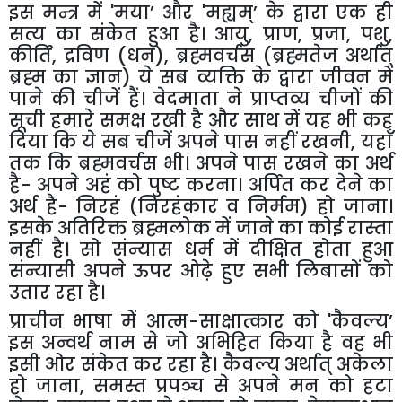
इस मन्त्र में
'
मया
’
और
'
मह्यम्
’
के द्वारा एक ही
सत्य का संकेत हुआ है। आयु
,
प्राण
,
प्रजा
,
पशु
,
कीर्ति
,
द्रविण (धन)
,
ब्रह्मवर्चस (ब्रह्मतेज अर्थात्
ब्रह्म का ज्ञान) ये सब व्यक्ति के द्वारा जीवन में
पाने की चीजें हैं। वेदमाता ने प्राप्तव्य चीजों की
सूची हमारे समक्ष रखी है और साथ में यह भी कह
दिया कि ये सब चीजें अपने पास नहीं रखनी
,
यहाँ
तक कि ब्रह्मवर्चस भी। अपने पास रखने का अर्थ
है- अपने अहं को पुष्ट करना। अर्पित कर देने का
अर्थ है- निरहं (निरहंकार व निर्मम) हो जाना।
इसके अतिरिक्त ब्रह्मलोक में जाने का कोई रास्ता
नहीं है। सो संन्यास धर्म में दीक्षित होता हुआ
संन्यासी अपने ऊपर ओढ़े हुए सभी लिबासों को
उतार रहा है।
प्राचीन भाषा में आत्म-साक्षात्कार को
'
कैवल्य
’
इस अन्वर्थ नाम से जो अभिहित किया है वह भी
इसी ओर संकेत कर रहा है। कैवल्य अर्थात् अकेला
हो जाना
,
समस्त प्रपञ्च से अपने मन को हटा