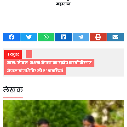
महाराज
Tags:
स्वस्थ नेपाल-सशक्त नेपाल का उद्घोष करतीं वीरगंज
नेपाल योगशिविर की दृश्यावलियां
लेखक