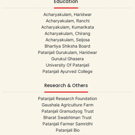
Education
Acharyakulam, Haridwar
Acharyakulam, Ranchi
Acharyakulam, Kumarikata
Acharyakulam, Chirang
Acharyakulam, Seijosa
Bhartiya Shiksha Board
Patanjali Gurukulam, Haridwar
Gurukul Ghasera
University Of Patanjali
Patanjali Ayurved College
Research & Others
Patanjali Research Foundation
Gaushala Agriculture Farm
Patanjali Gramudyog Trust
Bharat Swabhiman Trust
Patanjali Farmer Samridhi
Patanjali Bio