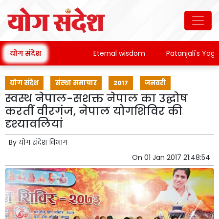
योग संदेश
Eternal wisdom
Patanjali's Yoga, Ay
योग संदेश
संस्था समाचार
2017
जनवरी
स्वस्थ नेपाल-सशक्त नेपाल का उद्घोष
करतीं वीरगंज, नेपाल योगशिविर की
दृश्यावलियां
By
योग संदेश विभाग
On
01 Jan 2017 21:48:54