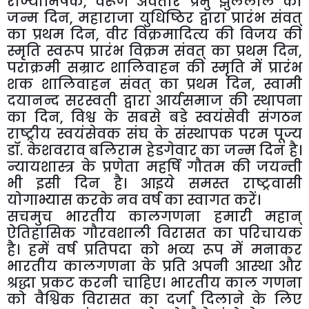
राज्याभिषेक, वरूण अवतार प्रभु झुलेलाल का
जन्म दिन, महाराजा युधिष्ठिर द्वारा प्रारंभ संवत्
का प्रथम दिन, वीर विक्रमादित्य की विजय की
स्मृति स्वरूप प्रारंभ विक्रम संवत् का प्रथम दिन,
पराक्रमी सम्राट शालिवाहन की स्मृति में प्रारंभ
शक शालिवाहन संवत् का प्रथम दिन, स्वामी
दयानन्द सरस्वती द्वारा आर्यसमाज की स्थापना
का दिन, विश्व के सबसे बडे स्वयंसेवी संगठन
राष्ट्रीय स्वयंसेवक संघ के संस्थापक परम पूज्य
डॉ. केशवराव बलिराम हेडगेवार का जन्म दिन है।
न्यायशास्त्र के प्रणेता महर्षि गौतम की जयन्ती
भी इसी दिन है। आइये समस्त राष्ट्रवासी
योगाभ्यास करके नव वर्ष का स्वागत करें।
सचमुच भारतीय कालगणना हमारी महान्
ऐतिहासिक गौरवशाली विरासत का परिचायक
है। हमें वर्ष प्रतिपदा को भव्य रूप में मनाकर
भारतीय कालगणना के प्रति अपनी आस्था और
श्रद्धा प्रकट करनी चाहिए। भारतीय काल गणना
को वैश्विक विरासत का दर्जा दिलाने के लिए