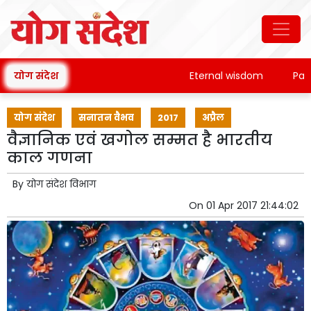
योग संदेश
Eternal wisdom
Patanja
योग संदेश
सनातन वैभव
2017
अप्रैल
वैज्ञानिक एवं खगोल सम्मत है भारतीय
काल गणना
By
योग संदेश विभाग
On
01 Apr 2017 21:44:02