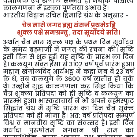
वैज्ञानिक एवं खगोल सम्मत है। जबकि पाश्चात्य
कालगणना में इसका पूर्णतया अभाव है।
भारतीय विद्वान रचित हिमाद्रि ग्रंथ के अनुसार -
चैत्र मासे जगद ब्रह्य संसर्ज प्रथमेऽह्वि
शुक्ल पक्षे समग्रन्तु , तदा सूर्योदये सति।
अर्थात् चैत्र मास शुक्ल पक्ष के प्रथम दिन सूर्योदय
के समय ब्रह्माजी ने जगत् की रचना की। सृष्टि
इसी दिन से शुरू हुई। यह सृष्टि के प्रारंभ का दिन
है। कलयुग संवत ईसा से 3102 वर्ष पूर्व प्रारंभ हुआ।
महान् खगोलविद् आर्यभट्ट ने कहा जब वे 23 वर्ष
के थे, तब कलयुग के 3600 वर्ष व्यतीत हो चुके
थे। उन्होने शुद्ध कालगणना कर सिद्ध किया कि
चैत्र शुक्ला प्रतिपदा को ही सृष्टि व कलयुग का
प्रारम्भ हुआ। भास्कराचार्य ने भी अपने ब्रह्मस्फुट
सिद्धांत ग्रंथ में सृष्टि प्रारंभ का दिन चैत्र शुक्ल
प्रतिपदा को ही माना है। अत: वर्ष प्रतिपदा सम्पूर्ण
विश्व व मानवीय सृष्टि का संवत्सर है। इसी दिन
मर्यादा पुरुषोतम भगवान श्री राम का