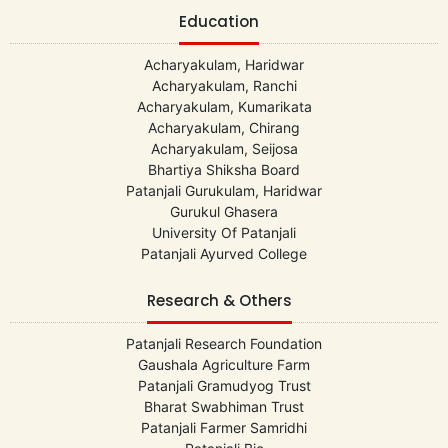
Education
Acharyakulam, Haridwar
Acharyakulam, Ranchi
Acharyakulam, Kumarikata
Acharyakulam, Chirang
Acharyakulam, Seijosa
Bhartiya Shiksha Board
Patanjali Gurukulam, Haridwar
Gurukul Ghasera
University Of Patanjali
Patanjali Ayurved College
Research & Others
Patanjali Research Foundation
Gaushala Agriculture Farm
Patanjali Gramudyog Trust
Bharat Swabhiman Trust
Patanjali Farmer Samridhi